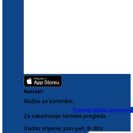
Kontakt:
Služba za korisnike:
shop@ghetaldus.hr
Pronađi najbližu poslovnic
Za zakazivanje termina pregleda
0800 222 025
(radno vrijeme: pon-pet, 8-16h)