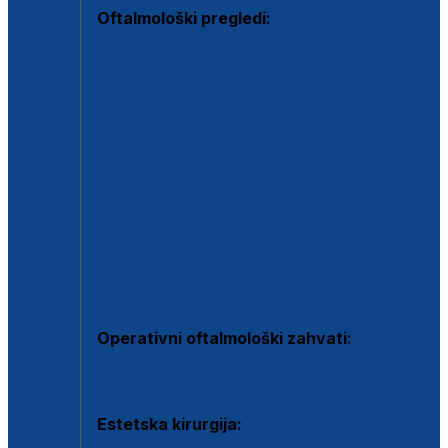
Oftalmološki pregledi:
Specijalistički oftalmološki pregled
Pregled za kontaktne leće
Pregled vidnog polja (OCT)
Dječja oftalmologija
Kontrola očnog tlaka
Drugo mišljenje oftalmologa
Retinološka ambulanta
Dijagnostika i liječenje upalnih očnih bolesti
Dijagnostika i liječenje glaukomske bolesti
Dijagnostika sive mrene ili katarakte
Operativni oftalmološki zahvati:
Ultrazvučna operacija mrene ili katarakta
Estetska kirurgija: