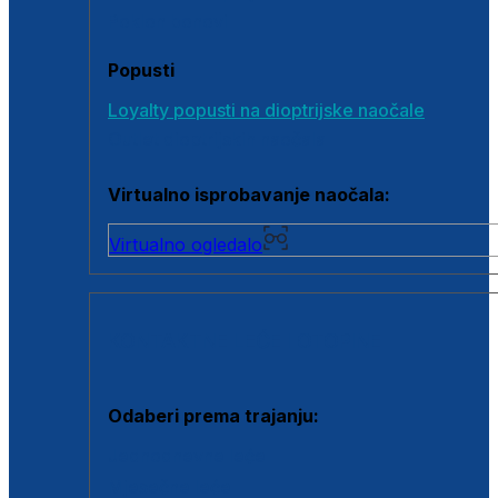
Poklon bonovi
Popusti
Loyalty popusti na dioptrijske naočale
Outlet dioptrijskih naočala
Virtualno isprobavanje naočala:
Virtualno ogledalo
KONTAKTNE LEĆE I OTOPINE
Odaberi prema trajanju:
Jednodnevne leće
Mjesečne leće