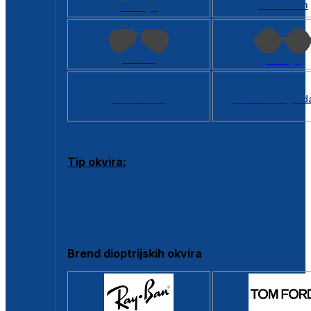
Kvadratan
Cat eye
Aviator
Okrugli
Svi oblici >
Virtualno ogled
Tip okvira:
Puni okvir
Clip-on
Poluokvir
Brend dioptrijskih okvira