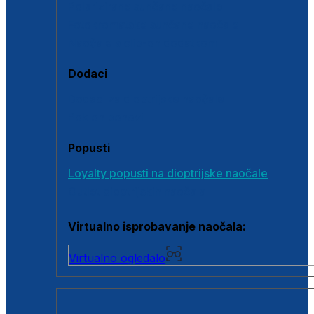
Polarizirane sunčane naočale
Fotokromatske sunčane naočale
Naočale s clip-on dodatkom
Dodaci
Dodaci za dioptrijske naočale
Poklon bonovi
Popusti
Loyalty popusti na dioptrijske naočale
Outlet dioptrijskih naočala
Virtualno isprobavanje naočala:
Virtualno ogledalo