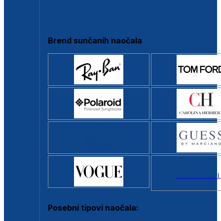
Clip-on
Poluokvir
Brend sunčanih naočala
Svi brendovi
Posebni tipovi naočala: