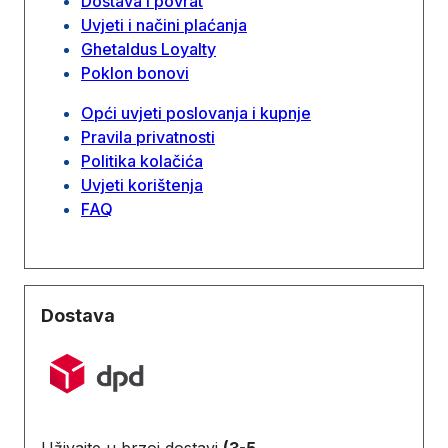
Dostava i povrat
Uvjeti i načini plaćanja
Ghetaldus Loyalty
Poklon bonovi
Opći uvjeti poslovanja i kupnje
Pravila privatnosti
Politika kolačića
Uvjeti korištenja
FAQ
Dostava
Uživajte u brzoj dostavi
(3-5