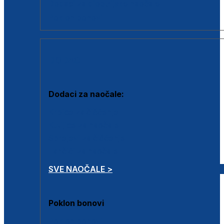
Dodaci za dioptrijske naočale
Poklon bonovi
DODACI
Dodaci za naočale:
Krpice za čišćenje
Kutijice za naočale
Sprejevi za čišćenje
Lančići za naočale
SVE NAOČALE >
Poklon bonovi
Poklon bonovi