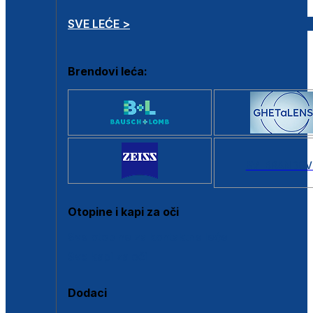
SVE LEĆE >
Brendovi leća:
SVI BRANDOV
Otopine i kapi za oči
Sve otopine za kontaktne leće
Sve kapi za oči
Dodaci