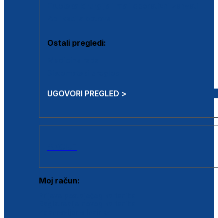
Estetska kirurgija i mali operativni zahvati
Aplikacija botoxa
Ostali pregledi:
Medicina rada
Sistematski pregled
UGOVORI PREGLED >
AKCIJE
Moj račun:
Prijava postojećeg korisnika
Registracija novog korisnika
Zaboravljena lozinka