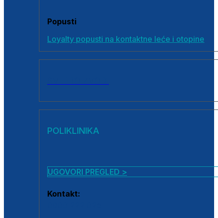
Popusti
Loyalty popusti na kontaktne leće i otopine
SVI PROIZVODI
POLIKLINIKA
UGOVORI PREGLED >
Kontakt:
0800 222 025