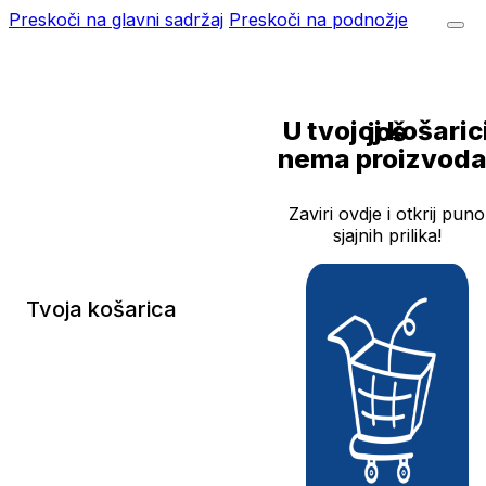
Preskoči na glavni sadržaj
Preskoči na podnožje
U tvojoj košarici još
nema proizvoda
Zaviri ovdje i otkrij puno
sjajnih prilika!
Tvoja košarica