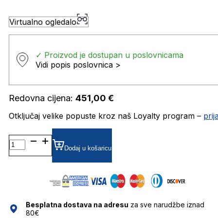
Virtualno ogledalo
✓ Proizvod je dostupan u poslovnicama
Vidi popis poslovnica >
Redovna cijena:
451,00
€
Otključaj velike popuste kroz naš Loyalty program –
pri
MM0100 SUNČANE
NAOČALE
Dodaj u košaricu
MAX
MARA
količina
Besplatna dostava na adresu
za sve narudžbe iznad
80€