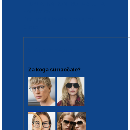
BESPLATNA KONTROLA SLUHA
Poslovnice
Proizvodi s loyalty popustima
Outlet
SUNČANE NAOČALE
Za koga su naočale?
Muške
Ženske