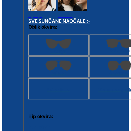
Dječje
Unisex
SVE SUNČANE NAOČALE >
Oblik okvira:
Kvadratan
Cat eye
Aviator
Četvrtasti
Svi oblici >
Virtualno ogled
Tip okvira:
Puni okvir