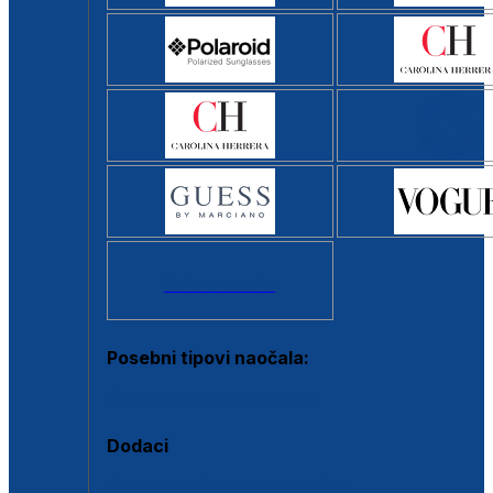
Svi brendovi >
Posebni tipovi naočala:
Okviri s clip-on dodatkom
Dodaci
Dodaci za dioptrijske naočale