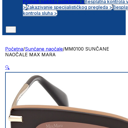
Pronađi najbližu polikliniku >
Besplatna kontrola 
>
Zakazivanje specijalističkog pregleda >
Bespla
Otvorena radna mjesta
kontrola sluha >
Početna
/
Sunčane naočale
/
MM0100 SUNČANE
NAOČALE MAX MARA
🔍