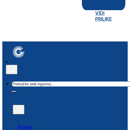
VIDI
PRILIKE
Traži
Prijava