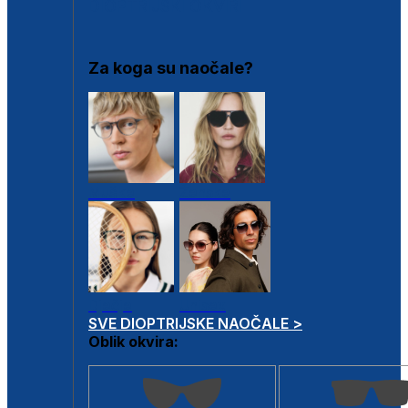
DIOPTRIJSKI OKVIRI
Za koga su naočale?
Muške
Ženske
Dječje
Unisex
SVE DIOPTRIJSKE NAOČALE >
Oblik okvira: