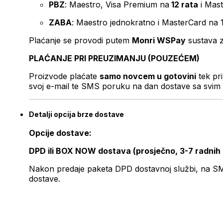
PBZ
: Maestro, Visa Premium na
12 rata
i Mas
ZABA
: Maestro jednokratno i MasterCard na 
Plaćanje se provodi putem
Monri WSPay
sustava z
PLAĆANJE PRI PREUZIMANJU (POUZEĆEM)
Proizvode plaćate
samo novcem u gotovini
tek pr
svoj e-mail te SMS poruku na dan dostave sa svim 
Detalji opcija brze dostave
Opcije dostave:
DPD ili BOX NOW dostava (prosječno, 3-7 radnih
Nakon predaje paketa DPD dostavnoj službi, na SMS 
dostave.