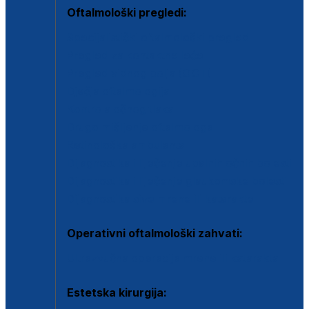
Oftalmološki pregledi:
Specijalistički oftalmološki pregled
Pregled za kontaktne leće
Pregled vidnog polja (OCT)
Dječja oftalmologija
Kontrola očnog tlaka
Drugo mišljenje oftalmologa
Retinološka ambulanta
Dijagnostika i liječenje upalnih očnih bolesti
Dijagnostika i liječenje glaukomske bolesti
Dijagnostika sive mrene ili katarakte
Operativni oftalmološki zahvati:
Ultrazvučna operacija mrene ili katarakta
Estetska kirurgija: