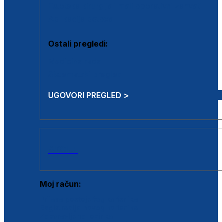
Estetska kirurgija i mali operativni zahvati
Aplikacija botoxa
Ostali pregledi:
Medicina rada
Sistematski pregled
UGOVORI PREGLED >
AKCIJE
Moj račun:
Prijava postojećeg korisnika
Registracija novog korisnika
Zaboravljena lozinka