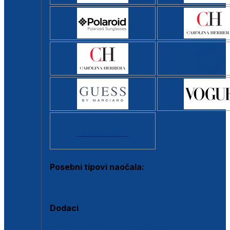
Svi brendovi >
Posebni tipovi naočala:
Okviri s clip-on dodatkom
Dodaci
Dodaci za dioptrijske naočale