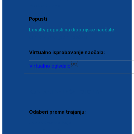
Poklon bonovi
Popusti
Loyalty popusti na dioptrijske naočale
Outlet dioptrijskih naočala
Virtualno isprobavanje naočala:
Virtualno ogledalo
KONTAKTNE LEĆE I OTOPINE
Odaberi prema trajanju:
Jednodnevne leće
Mjesečne leće