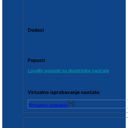
Polarizirane sunčane naočale
Fotokromatske sunčane naočale
Naočale s clip-on dodatkom
Dodaci
Dodaci za dioptrijske naočale
Poklon bonovi
Popusti
Loyalty popusti na dioptrijske naočale
Outlet dioptrijskih naočala
Virtualno isprobavanje naočala:
Virtualno ogledalo