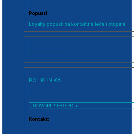
Popusti
Loyalty popusti na kontaktne leće i otopine
SVI PROIZVODI
POLIKLINIKA
UGOVORI PREGLED >
Kontakt:
0800 222 025