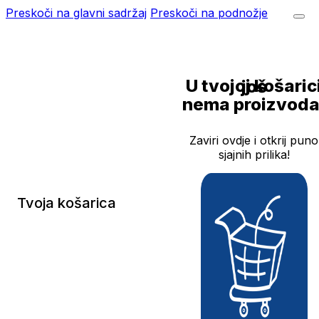
Preskoči na glavni sadržaj
Preskoči na podnožje
U tvojoj košarici još
nema proizvoda
Zaviri ovdje i otkrij puno
sjajnih prilika!
Tvoja košarica