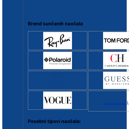
Clip-on
Poluokvir
Brend sunčanih naočala
Svi brendovi
Posebni tipovi naočala: