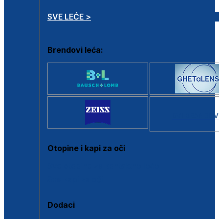
SVE LEĆE >
Brendovi leća:
SVI BRANDOV
Otopine i kapi za oči
Sve otopine za kontaktne leće
Sve kapi za oči
Dodaci