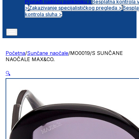
Pronađi najbližu polikliniku >
Besplatna kontrola 
>
Zakazivanje specijalističkog pregleda >
Bespla
Otvorena radna mjesta
kontrola sluha >
Početna
/
Sunčane naočale
/
MO0019/S SUNČANE
NAOČALE MAX&CO.
🔍