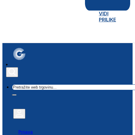
VIDI
PRILIKE
Traži
Prijava