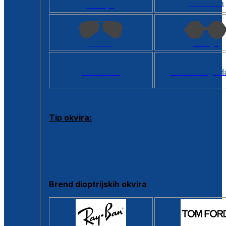
Kvadratan
Cat eye
Aviator
Okrugli
Svi oblici >
Virtualno ogled
Tip okvira:
Puni okvir
Clip-on
Poluokvir
Brend dioptrijskih okvira