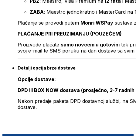
PBZ
: Maestro, Visa Premium na
12 rata
i Mas
ZABA
: Maestro jednokratno i MasterCard na 
Plaćanje se provodi putem
Monri WSPay
sustava z
PLAĆANJE PRI PREUZIMANJU (POUZEĆEM)
Proizvode plaćate
samo novcem u gotovini
tek pr
svoj e-mail te SMS poruku na dan dostave sa svim 
Detalji opcija brze dostave
Opcije dostave:
DPD ili BOX NOW dostava (prosječno, 3-7 radnih
Nakon predaje paketa DPD dostavnoj službi, na SMS 
dostave.