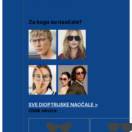
DIOPTRIJSKI OKVIRI
Za koga su naočale?
Muške
Ženske
Dječje
Unisex
SVE DIOPTRIJSKE NAOČALE >
Oblik okvira: