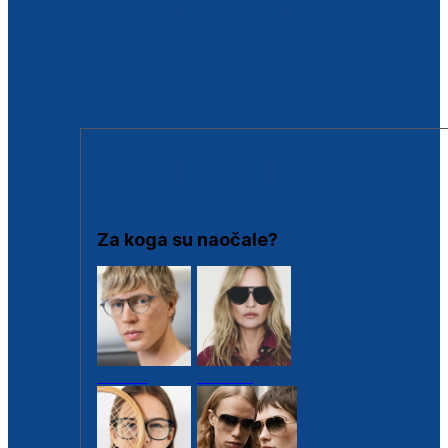
BESPLATNA KONTROLA SLUHA
Poslovnice
Proizvodi s loyalty popustima
Outlet
SUNČANE NAOČALE
Za koga su naočale?
Muške
Ženske