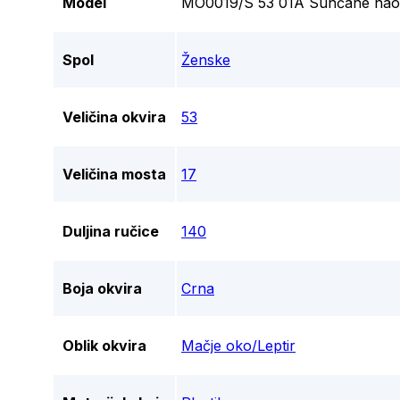
Model
MO0019/S 53 01A Sunčane nao
Spol
Ženske
Veličina okvira
53
Veličina mosta
17
Duljina ručice
140
Boja okvira
Crna
Oblik okvira
Mačje oko/Leptir