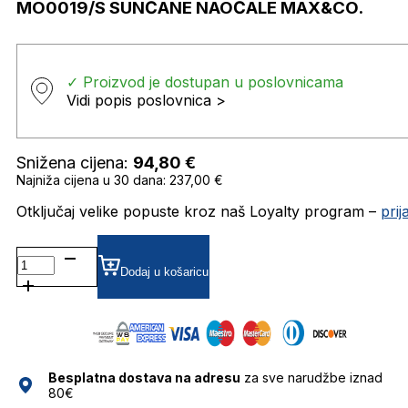
MO0019/S SUNČANE NAOČALE MAX&CO.
✓ Proizvod je dostupan u poslovnicama
Vidi popis poslovnica >
Snižena cijena:
94,80
€
Najniža cijena u 30 dana: 237,00 €
Otključaj velike popuste kroz naš Loyalty program –
pri
MO0019/S SUNČANE
NAOČALE
Dodaj u košaricu
MAX&CO.
količina
Besplatna dostava na adresu
za sve narudžbe iznad
80€