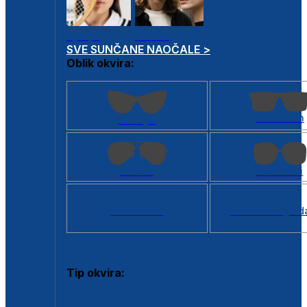
Dječje
Unisex
SVE SUNČANE NAOČALE >
Oblik okvira:
Kvadratan
Cat eye
Aviator
Četvrtasti
Svi oblici >
Virtualno ogled
Tip okvira:
Puni okvir