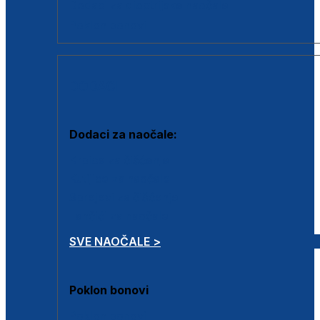
Dodaci za dioptrijske naočale
Poklon bonovi
DODACI
Dodaci za naočale:
Krpice za čišćenje
Kutijice za naočale
Sprejevi za čišćenje
Lančići za naočale
SVE NAOČALE >
Poklon bonovi
Poklon bonovi