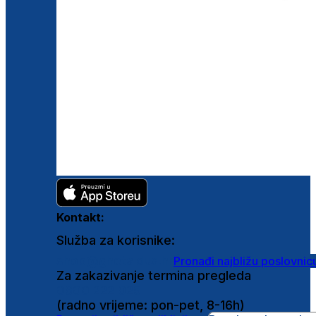
Kontakt:
Služba za korisnike:
shop@ghetaldus.hr
Pronađi najbližu poslovnic
Za zakazivanje termina pregleda
0800 222 025
(radno vrijeme: pon-pet, 8-16h)