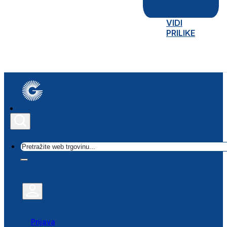
VIDI
PRILIKE
Traži
Prijava