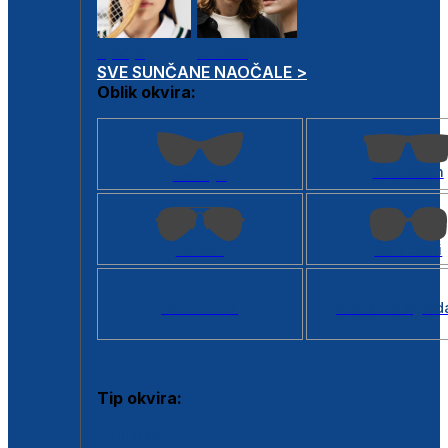
Dječje
Unisex
SVE SUNČANE NAOČALE >
Oblik okvira:
Kvadratan
Cat eye
Aviator
Četvrtasti
Svi oblici >
Virtualno ogled
Tip okvira:
Puni okvir