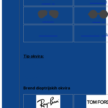
Kvadratan
Cat eye
Aviator
Okrugli
Svi oblici >
Virtualno ogled
Tip okvira:
Puni okvir
Clip-on
Poluokvir
Brend dioptrijskih okvira