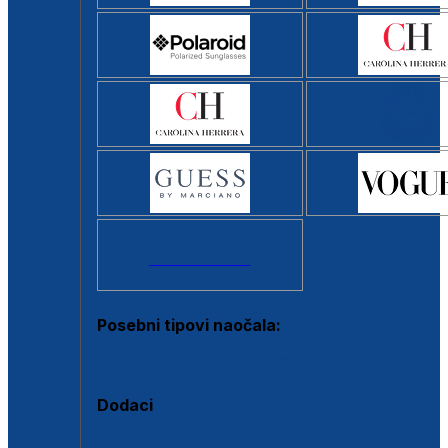
Svi brendovi >
Posebni tipovi naočala:
Okviri s clip-on dodatkom
Dodaci
Dodaci za dioptrijske naočale