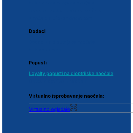
Polarizirane sunčane naočale
Fotokromatske sunčane naočale
Naočale s clip-on dodatkom
Dodaci
Dodaci za dioptrijske naočale
Poklon bonovi
Popusti
Loyalty popusti na dioptrijske naočale
Outlet dioptrijskih naočala
Virtualno isprobavanje naočala:
Virtualno ogledalo