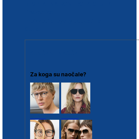
BESPLATNA KONTROLA SLUHA
Poslovnice
Proizvodi s loyalty popustima
Outlet
SUNČANE NAOČALE
Za koga su naočale?
Muške
Ženske