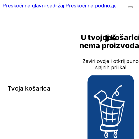
Preskoči na glavni sadržaj
Preskoči na podnožje
U tvojoj košarici još
nema proizvoda
Zaviri ovdje i otkrij puno
sjajnih prilika!
Tvoja košarica