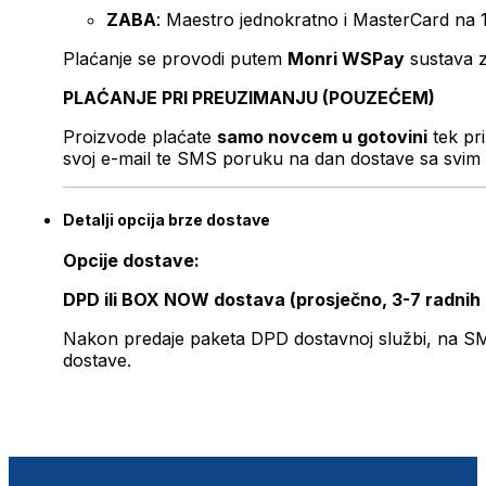
ZABA
: Maestro jednokratno i MasterCard na 
Plaćanje se provodi putem
Monri WSPay
sustava z
PLAĆANJE PRI PREUZIMANJU (POUZEĆEM)
Proizvode plaćate
samo novcem u gotovini
tek pr
svoj e-mail te SMS poruku na dan dostave sa svim 
Detalji opcija brze dostave
Opcije dostave:
DPD ili BOX NOW dostava (prosječno, 3-7 radnih
Nakon predaje paketa DPD dostavnoj službi, na SMS 
dostave.