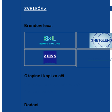
SVE LEĆE >
Brendovi leća:
SVI BRANDOV
Otopine i kapi za oči
Sve otopine za kontaktne leće
Sve kapi za oči
Dodaci