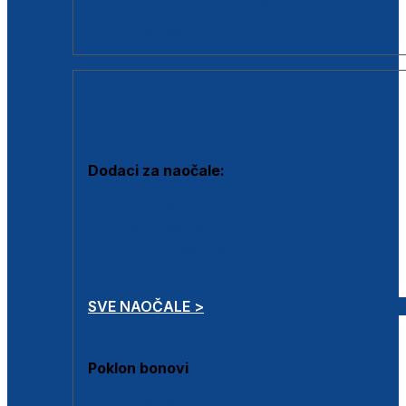
Dodaci za dioptrijske naočale
Poklon bonovi
DODACI
Dodaci za naočale:
Krpice za čišćenje
Kutijice za naočale
Sprejevi za čišćenje
Lančići za naočale
SVE NAOČALE >
Poklon bonovi
Poklon bonovi