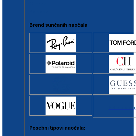
Clip-on
Poluokvir
Brend sunčanih naočala
Svi brendovi
Posebni tipovi naočala: