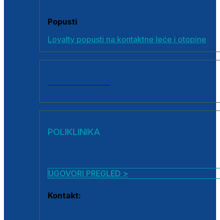
Popusti
Loyalty popusti na kontaktne leće i otopine
SVI PROIZVODI
POLIKLINIKA
UGOVORI PREGLED >
Kontakt:
0800 222 025