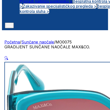
Pronađi najbližu polikliniku >
Besplatna kontrola 
>
Zakazivanje specijalističkog pregleda >
Bespla
Otvorena radna mjesta
kontrola sluha >
Početna
/
Sunčane naočale
/
MO0075
GRADIJENT SUNČANE NAOČALE MAX&CO.
🔍