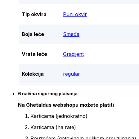
Tip okvira
Puni okvir
Boja leće
Smeđa
Vrsta leće
Gradijent
Kolekcija
regular
6 načina sigurnog plaćanja
Na Ghetaldus webshopu možete platiti
Karticama (jednokratno)
Karticama (na rate)
Pouzećem (gotovinom prilikom preuzimanja)