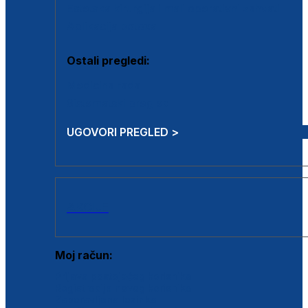
Estetska kirurgija i mali operativni zahvati
Aplikacija botoxa
Ostali pregledi:
Medicina rada
Sistematski pregled
UGOVORI PREGLED >
AKCIJE
Moj račun:
Prijava postojećeg korisnika
Registracija novog korisnika
Zaboravljena lozinka