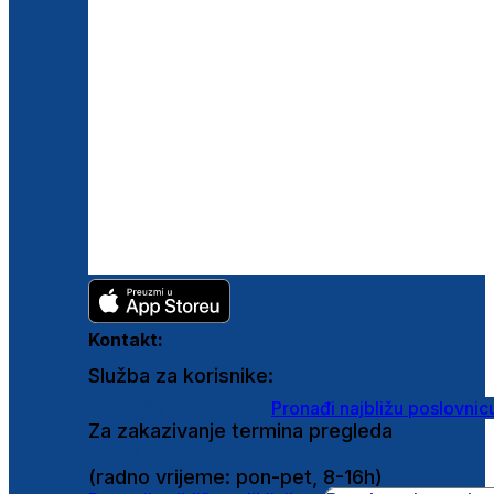
Kontakt:
Služba za korisnike:
shop@ghetaldus.hr
Pronađi najbližu poslovnic
Za zakazivanje termina pregleda
0800 222 025
(radno vrijeme: pon-pet, 8-16h)