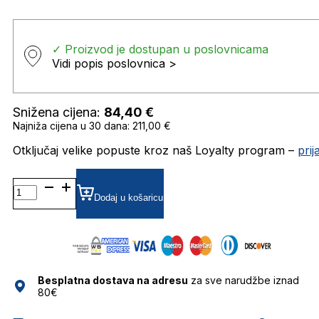
✓ Proizvod je dostupan u poslovnicama
Vidi popis poslovnica >
Snižena cijena:
84,40
€
Najniža cijena u 30 dana: 211,00 €
Otključaj velike popuste kroz naš Loyalty program –
pri
MO0075
GRADIJENT SUNČANE
Dodaj u košaricu
NAOČALE
MAX&CO.
količina
Besplatna dostava na adresu
za sve narudžbe iznad
80€