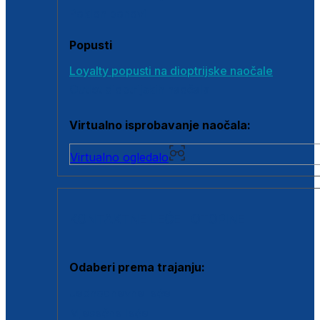
Poklon bonovi
Popusti
Loyalty popusti na dioptrijske naočale
Outlet dioptrijskih naočala
Virtualno isprobavanje naočala:
Virtualno ogledalo
KONTAKTNE LEĆE I OTOPINE
Odaberi prema trajanju:
Jednodnevne leće
Mjesečne leće