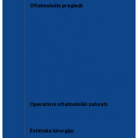
Oftalmološki pregledi:
Specijalistički oftalmološki pregled
Pregled za kontaktne leće
Pregled vidnog polja (OCT)
Dječja oftalmologija
Kontrola očnog tlaka
Drugo mišljenje oftalmologa
Retinološka ambulanta
Dijagnostika i liječenje upalnih očnih bolesti
Dijagnostika i liječenje glaukomske bolesti
Dijagnostika sive mrene ili katarakte
Operativni oftalmološki zahvati:
Ultrazvučna operacija mrene ili katarakta
Estetska kirurgija: