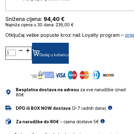
Snižena cijena:
94,40
€
Najniža cijena u 30 dana: 236,00 €
Otključaj velike popuste kroz naš Loyalty program –
pri
MOL015/S SUNČANE
NAOČALE
Dodaj u košaricu
MOSCHINO
LOVE
količina
Besplatna dostava na adresu
za sve narudžbe iznad
80€
DPD ili BOX NOW dostava
(3-7 radnih dana)
Za narudžbe do 80€
– cijena dostave 5€