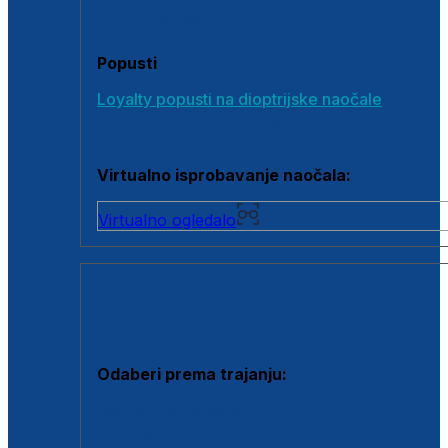
Poklon bonovi
Popusti
Loyalty popusti na dioptrijske naočale
Outlet dioptrijskih naočala
Virtualno isprobavanje naočala:
Virtualno ogledalo
KONTAKTNE LEĆE I OTOPINE
Odaberi prema trajanju:
Jednodnevne leće
Mjesečne leće