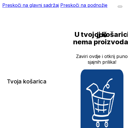
Preskoči na glavni sadržaj
Preskoči na podnožje
U tvojoj košarici još
nema proizvoda
Zaviri ovdje i otkrij puno
sjajnih prilika!
Tvoja košarica