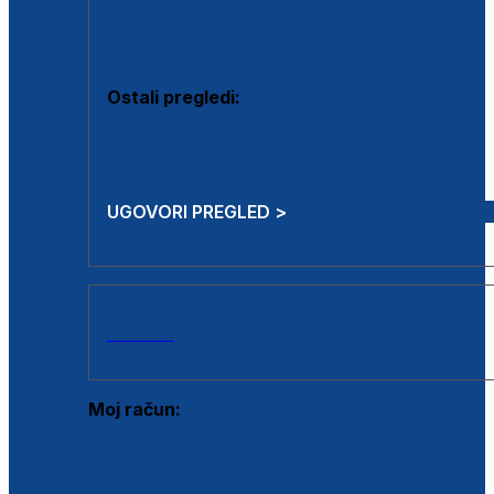
Estetska kirurgija i mali operativni zahvati
Aplikacija botoxa
Ostali pregledi:
Medicina rada
Sistematski pregled
UGOVORI PREGLED >
AKCIJE
Moj račun:
Prijava postojećeg korisnika
Registracija novog korisnika
Zaboravljena lozinka