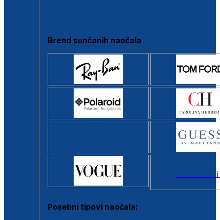
Clip-on
Poluokvir
Brend sunčanih naočala
Svi brendovi
Posebni tipovi naočala: