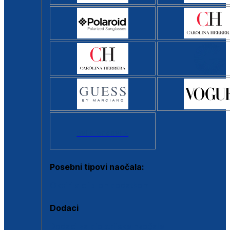
Svi brendovi >
Posebni tipovi naočala:
Okviri s clip-on dodatkom
Dodaci
Dodaci za dioptrijske naočale