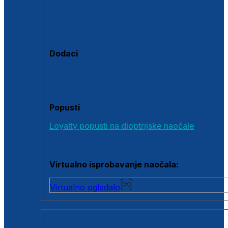
Polarizirane sunčane naočale
Fotokromatske sunčane naočale
Naočale s clip-on dodatkom
Dodaci
Dodaci za dioptrijske naočale
Poklon bonovi
Popusti
Loyalty popusti na dioptrijske naočale
Outlet dioptrijskih naočala
Virtualno isprobavanje naočala:
Virtualno ogledalo