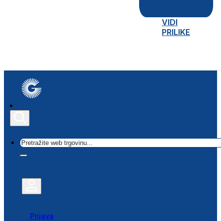
VIDI
PRILIKE
Traži
Prijava