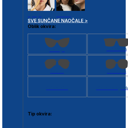
Dječje
Unisex
SVE SUNČANE NAOČALE >
Oblik okvira:
Kvadratan
Cat eye
Aviator
Četvrtasti
Svi oblici >
Virtualno ogled
Tip okvira:
Puni okvir