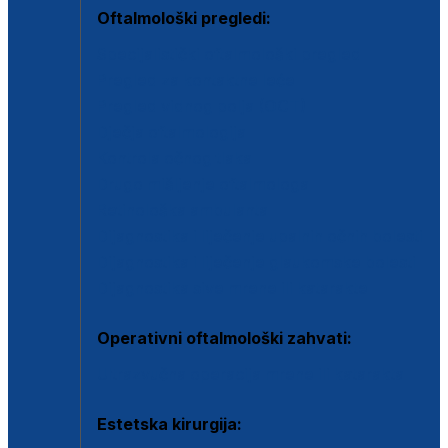
Oftalmološki pregledi:
Specijalistički oftalmološki pregled
Pregled za kontaktne leće
Pregled vidnog polja (OCT)
Dječja oftalmologija
Kontrola očnog tlaka
Drugo mišljenje oftalmologa
Retinološka ambulanta
Dijagnostika i liječenje upalnih očnih bolesti
Dijagnostika i liječenje glaukomske bolesti
Dijagnostika sive mrene ili katarakte
Operativni oftalmološki zahvati:
Ultrazvučna operacija mrene ili katarakta
Estetska kirurgija: