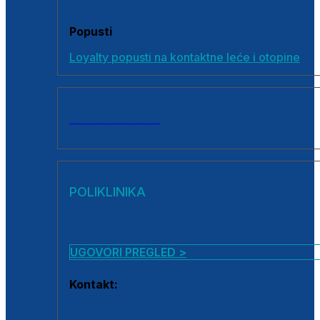
Popusti
Loyalty popusti na kontaktne leće i otopine
SVI PROIZVODI
POLIKLINIKA
UGOVORI PREGLED >
Kontakt:
0800 222 025