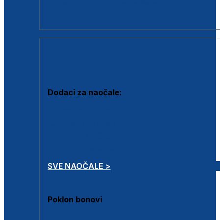
Dodaci za dioptrijske naočale
Poklon bonovi
DODACI
Dodaci za naočale:
Krpice za čišćenje
Kutijice za naočale
Sprejevi za čišćenje
Lančići za naočale
SVE NAOČALE >
Poklon bonovi
Poklon bonovi