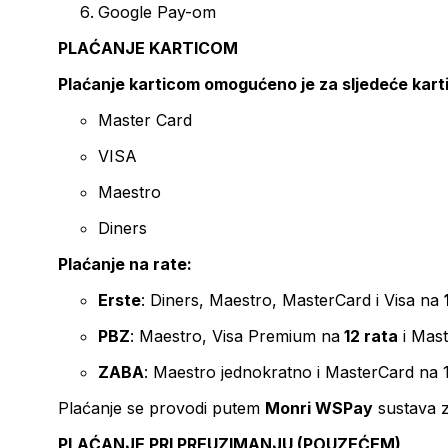
Google Pay-om
PLAĆANJE KARTICOM
Plaćanje karticom omogućeno je za sljedeće kart
Master Card
VISA
Maestro
Diners
Plaćanje na rate:
Erste
: Diners, Maestro, MasterCard i Visa na
PBZ
: Maestro, Visa Premium na
12 rata
i Mas
ZABA
: Maestro jednokratno i MasterCard na 
Plaćanje se provodi putem
Monri WSPay
sustava z
PLAĆANJE PRI PREUZIMANJU (POUZEĆEM)