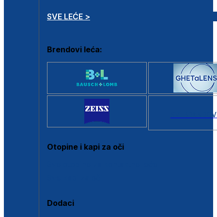
SVE LEĆE >
Brendovi leća:
SVI BRANDOV
Otopine i kapi za oči
Sve otopine za kontaktne leće
Sve kapi za oči
Dodaci