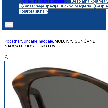
Pronađi najbližu polikliniku >
Besplatna kontrola 
>
Zakazivanje specijalističkog pregleda >
Bespla
Otvorena radna mjesta
kontrola sluha >
Početna
/
Sunčane naočale
/
MOL015/S SUNČANE
NAOČALE MOSCHINO LOVE
🔍