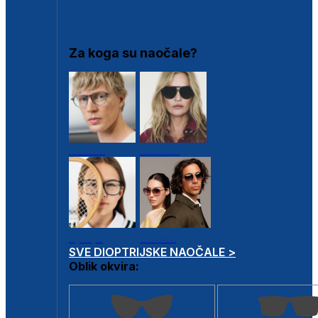
DIOPTRIJSKI OKVIRI
Za koga su naočale?
Muške
Ženske
Dječje
Unisex
SVE DIOPTRIJSKE NAOČALE >
Oblik okvira: