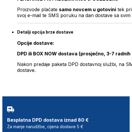
Proizvode plaćate
samo novcem u gotovini
tek pr
svoj e-mail te SMS poruku na dan dostave sa svim 
Detalji opcija brze dostave
Opcije dostave:
DPD ili BOX NOW dostava (prosječno, 3-7 radnih
Nakon predaje paketa DPD dostavnoj službi, na SMS 
dostave.
Besplatna DPD dostava iznad 80 €
Za manje narudžbe, cijena dostave 5 €