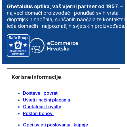
Ghetaldus optika, vaš vjerni partner od 1957.
–
najveći domaći proizvođač i ponuđač svih vrsta
dioptrijskih naočala, sunčanih naočala te kontaktni
leća domaćih i najpoznatijih svjetskih proizvođača.
Korisne informacije
Dostava i povrat
Uvjeti i načini plaćanja
Ghetaldus Loyalty
Poklon bonovi
Opći uvjeti poslovanja i kupnje