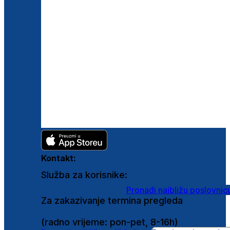
Kontakt:
Služba za korisnike:
shop@ghetaldus.hr
Pronađi najbližu poslovnic
Za zakazivanje termina pregleda
0800 222 025
(radno vrijeme: pon-pet, 8-16h)