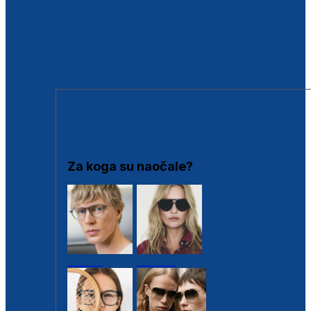
BESPLATNA KONTROLA SLUHA
Poslovnice
Proizvodi s loyalty popustima
Outlet
SUNČANE NAOČALE
Za koga su naočale?
Muške
Ženske