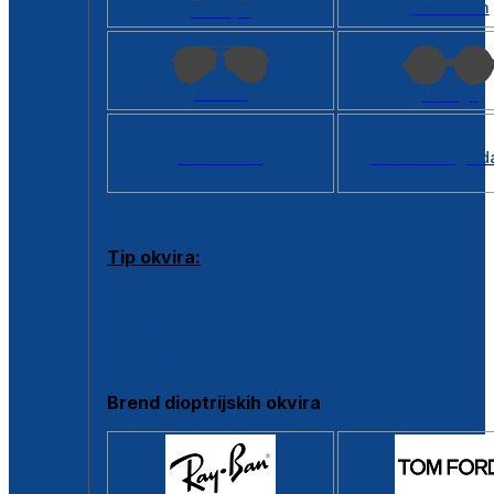
Kvadratan
Cat eye
Aviator
Okrugli
Svi oblici >
Virtualno ogled
Tip okvira:
Puni okvir
Clip-on
Poluokvir
Brend dioptrijskih okvira