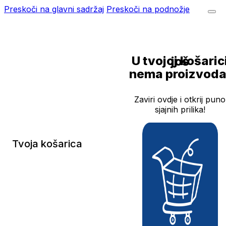
Preskoči na glavni sadržaj
Preskoči na podnožje
U tvojoj košarici još
nema proizvoda
Zaviri ovdje i otkrij puno
sjajnih prilika!
Tvoja košarica