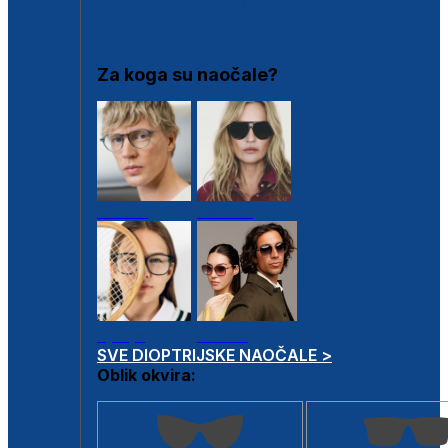
DIOPTRIJSKI OKVIRI
Za koga su naočale?
Muške
Ženske
Dječje
Unisex
SVE DIOPTRIJSKE NAOČALE >
Oblik okvira: