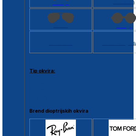
Kvadratan
Cat eye
Aviator
Okrugli
Svi oblici >
Virtualno ogled
Tip okvira:
Puni okvir
Clip-on
Poluokvir
Brend dioptrijskih okvira