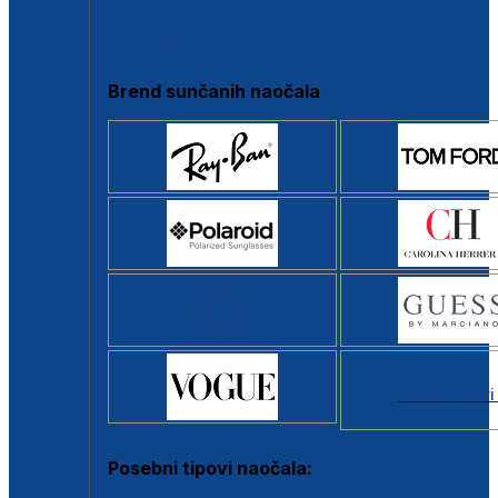
Clip-on
Poluokvir
Brend sunčanih naočala
Svi brendovi
Posebni tipovi naočala: