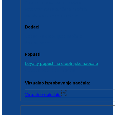
Polarizirane sunčane naočale
Fotokromatske sunčane naočale
Naočale s clip-on dodatkom
Dodaci
Dodaci za dioptrijske naočale
Poklon bonovi
Popusti
Loyalty popusti na dioptrijske naočale
Outlet dioptrijskih naočala
Virtualno isprobavanje naočala:
Virtualno ogledalo