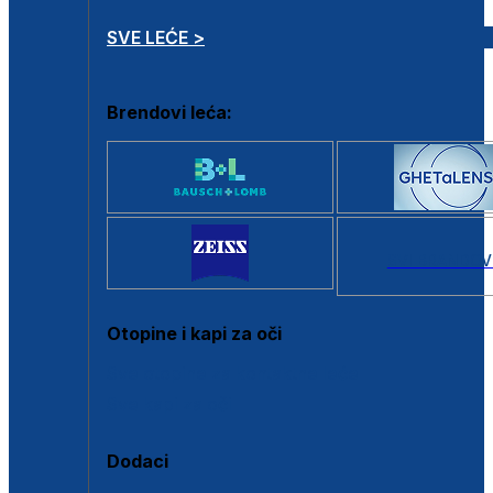
SVE LEĆE >
Brendovi leća:
SVI BRANDOV
Otopine i kapi za oči
Sve otopine za kontaktne leće
Sve kapi za oči
Dodaci