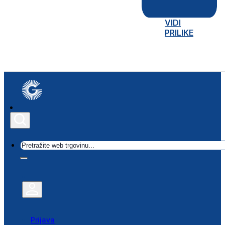
VIDI
PRILIKE
Traži
Prijava