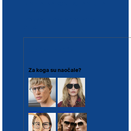
BESPLATNA KONTROLA SLUHA
Poslovnice
Proizvodi s loyalty popustima
Outlet
SUNČANE NAOČALE
Za koga su naočale?
Muške
Ženske