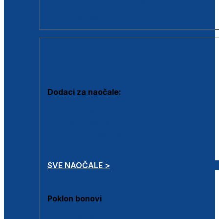
Dodaci za dioptrijske naočale
Poklon bonovi
DODACI
Dodaci za naočale:
Krpice za čišćenje
Kutijice za naočale
Sprejevi za čišćenje
Lančići za naočale
SVE NAOČALE >
Poklon bonovi
Poklon bonovi