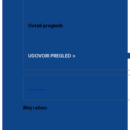
Estetska kirurgija i mali operativni zahvati
Aplikacija botoxa
Ostali pregledi:
Medicina rada
Sistematski pregled
UGOVORI PREGLED >
AKCIJE
Moj račun:
Prijava postojećeg korisnika
Registracija novog korisnika
Zaboravljena lozinka