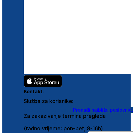
Kontakt:
Služba za korisnike:
shop@ghetaldus.hr
Pronađi najbližu poslovnic
Za zakazivanje termina pregleda
0800 222 025
(radno vrijeme: pon-pet, 8-16h)