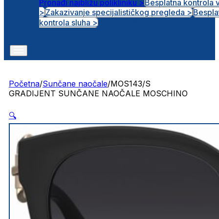
Pronađi najbližu polikliniku >
Besplatna kontrola 
>
Zakazivanje specijalističkog pregleda >
Bespla
Otvorena radna mjesta
kontrola sluha >
Početna
/
Sunčane naočale
/
MOS143/S
GRADIJENT SUNČANE NAOČALE MOSCHINO
🔍