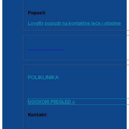
Popusti
Loyalty popusti na kontaktne leće i otopine
SVI PROIZVODI
POLIKLINIKA
UGOVORI PREGLED >
Kontakt:
0800 222 025