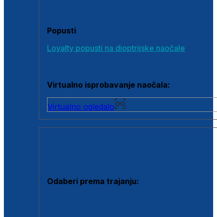
Poklon bonovi
Popusti
Loyalty popusti na dioptrijske naočale
Outlet dioptrijskih naočala
Virtualno isprobavanje naočala:
Virtualno ogledalo
KONTAKTNE LEĆE I OTOPINE
Odaberi prema trajanju:
Jednodnevne leće
Mjesečne leće