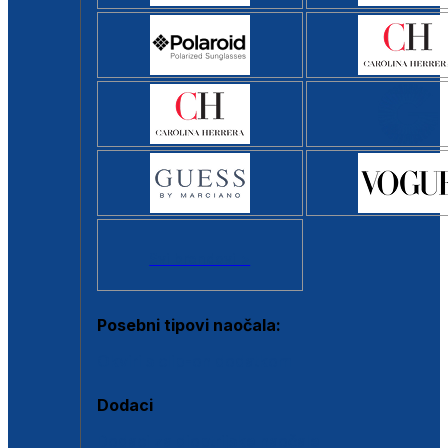
Svi brendovi >
Posebni tipovi naočala:
Okviri s clip-on dodatkom
Dodaci
Dodaci za dioptrijske naočale