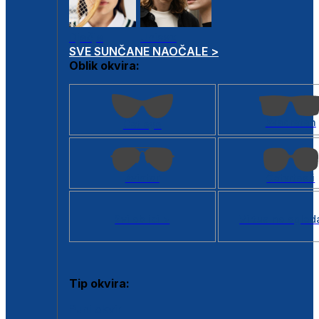
Dječje
Unisex
SVE SUNČANE NAOČALE >
Oblik okvira:
Kvadratan
Cat eye
Aviator
Četvrtasti
Svi oblici >
Virtualno ogled
Tip okvira:
Puni okvir