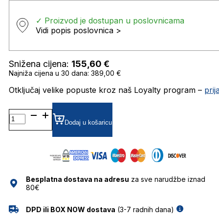
✓ Proizvod je dostupan u poslovnicama
Vidi popis poslovnica >
Snižena cijena:
155,60
€
Najniža cijena u 30 dana: 389,00 €
Otključaj velike popuste kroz naš Loyalty program –
pri
MOS143/S
GRADIJENT SUNČANE
Dodaj u košaricu
NAOČALE
MOSCHINO
količina
Besplatna dostava na adresu
za sve narudžbe iznad
80€
DPD ili BOX NOW dostava
(3-7 radnih dana)