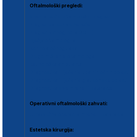
Oftalmološki pregledi:
Specijalistički oftalmološki pregled
Pregled za kontaktne leće
Pregled vidnog polja (OCT)
Dječja oftalmologija
Kontrola očnog tlaka
Drugo mišljenje oftalmologa
Retinološka ambulanta
Dijagnostika i liječenje upalnih očnih bolesti
Dijagnostika i liječenje glaukomske bolesti
Dijagnostika sive mrene ili katarakte
Operativni oftalmološki zahvati:
Ultrazvučna operacija mrene ili katarakta
Estetska kirurgija: