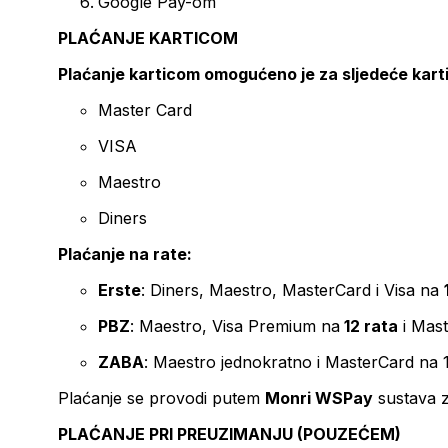
Google Pay-om
PLAĆANJE KARTICOM
Plaćanje karticom omogućeno je za sljedeće kart
Master Card
VISA
Maestro
Diners
Plaćanje na rate:
Erste
: Diners, Maestro, MasterCard i Visa na
PBZ
: Maestro, Visa Premium na
12 rata
i Mas
ZABA
: Maestro jednokratno i MasterCard na 
Plaćanje se provodi putem
Monri WSPay
sustava z
PLAĆANJE PRI PREUZIMANJU (POUZEĆEM)