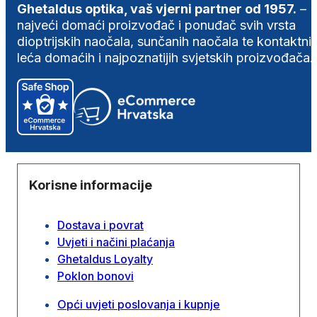
Ghetaldus optika, vaš vjerni partner od 1957.
–
najveći domaći proizvođač i ponuđač svih vrsta
dioptrijskih naočala, sunčanih naočala te kontaktni
leća domaćih i najpoznatijih svjetskih proizvođača.
Korisne informacije
Dostava i povrat
Uvjeti i načini plaćanja
Ghetaldus Loyalty
Poklon bonovi
Opći uvjeti poslovanja i kupnje