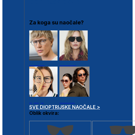
DIOPTRIJSKI OKVIRI
Za koga su naočale?
Muške
Ženske
Dječje
Unisex
SVE DIOPTRIJSKE NAOČALE >
Oblik okvira: