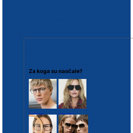
BESPLATNA KONTROLA SLUHA
Poslovnice
Proizvodi s loyalty popustima
Outlet
SUNČANE NAOČALE
Za koga su naočale?
Muške
Ženske