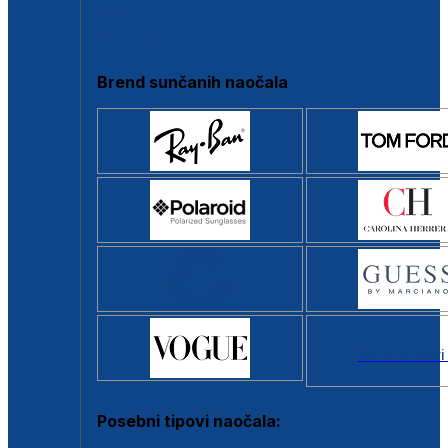
Clip-on
Poluokvir
Brend sunčanih naočala
Svi brendovi
Posebni tipovi naočala: