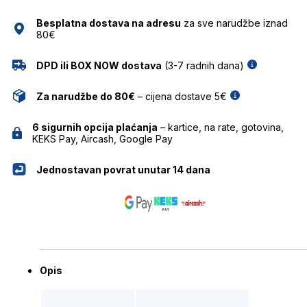
MARC
Besplatna dostava na adresu
za sve narudžbe iznad
O'POLO
80€
količina
DPD ili BOX NOW dostava
(3-7 radnih dana)
Za narudžbe do 80€
– cijena dostave 5€
6 sigurnih opcija plaćanja
– kartice, na rate, gotovina,
KEKS Pay, Aircash, Google Pay
Jednostavan povrat unutar 14 dana
Opis