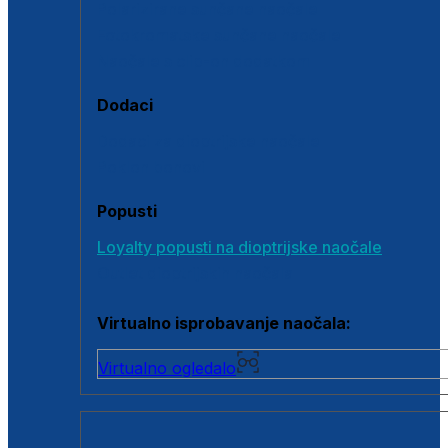
Polarizirane sunčane naočale
Fotokromatske sunčane naočale
Naočale s clip-on dodatkom
Dodaci
Dodaci za dioptrijske naočale
Poklon bonovi
Popusti
Loyalty popusti na dioptrijske naočale
Outlet dioptrijskih naočala
Virtualno isprobavanje naočala:
Virtualno ogledalo