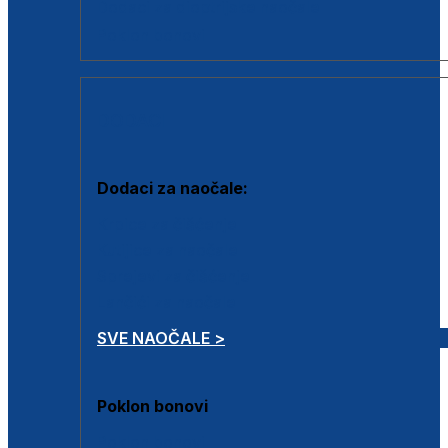
Dodaci za dioptrijske naočale
Poklon bonovi
DODACI
Dodaci za naočale:
Krpice za čišćenje
Kutijice za naočale
Sprejevi za čišćenje
Lančići za naočale
SVE NAOČALE >
Poklon bonovi
Poklon bonovi