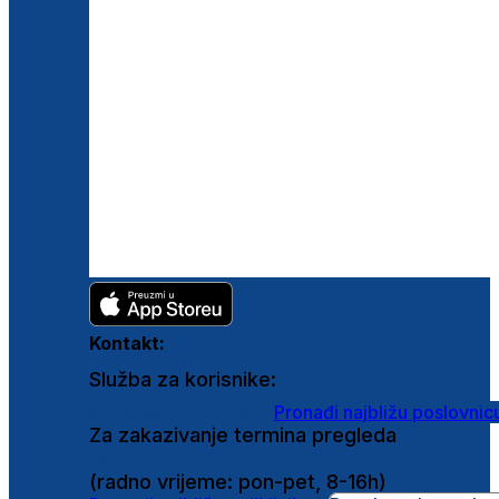
Kontakt:
Služba za korisnike:
shop@ghetaldus.hr
Pronađi najbližu poslovnic
Za zakazivanje termina pregleda
0800 222 025
(radno vrijeme: pon-pet, 8-16h)