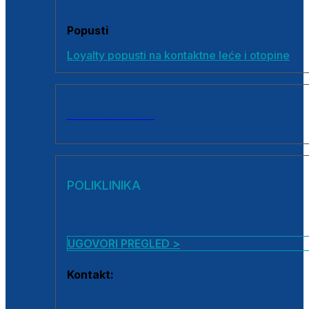
Popusti
Loyalty popusti na kontaktne leće i otopine
SVI PROIZVODI
POLIKLINIKA
UGOVORI PREGLED >
Kontakt:
0800 222 025