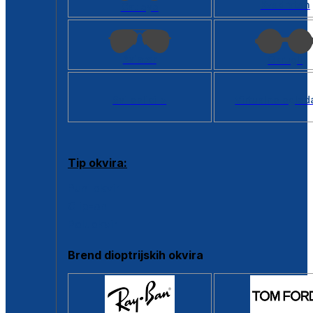
Kvadratan
Cat eye
Aviator
Okrugli
Svi oblici >
Virtualno ogled
Tip okvira:
Puni okvir
Clip-on
Poluokvir
Brend dioptrijskih okvira