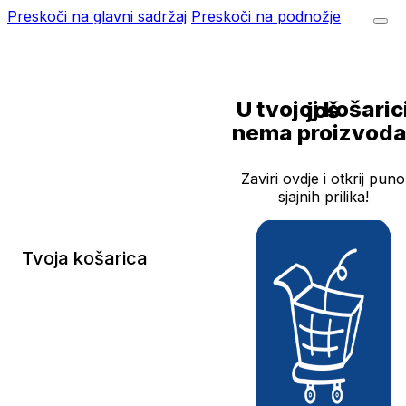
Preskoči na glavni sadržaj
Preskoči na podnožje
U tvojoj košarici još
nema proizvoda
Zaviri ovdje i otkrij puno
sjajnih prilika!
Tvoja košarica