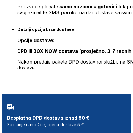
Proizvode plaćate
samo novcem u gotovini
tek pr
svoj e-mail te SMS poruku na dan dostave sa svim 
Detalji opcija brze dostave
Opcije dostave:
DPD ili BOX NOW dostava (prosječno, 3-7 radnih
Nakon predaje paketa DPD dostavnoj službi, na SMS 
dostave.
Besplatna DPD dostava iznad 80 €
Za manje narudžbe, cijena dostave 5 €