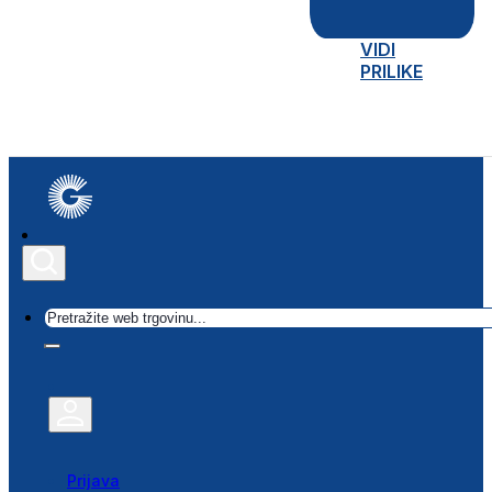
VIDI
PRILIKE
Traži
Prijava