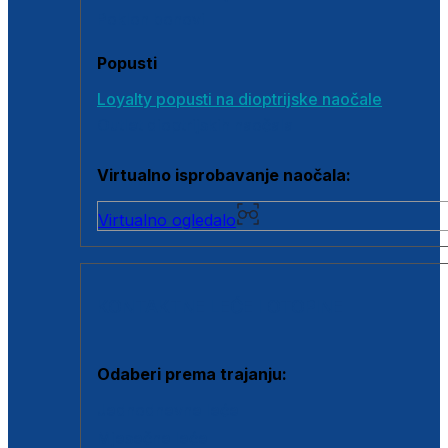
Poklon bonovi
Popusti
Loyalty popusti na dioptrijske naočale
Outlet dioptrijskih naočala
Virtualno isprobavanje naočala:
Virtualno ogledalo
KONTAKTNE LEĆE I OTOPINE
Odaberi prema trajanju:
Jednodnevne leće
Mjesečne leće