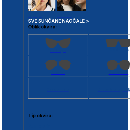
Dječje
Unisex
SVE SUNČANE NAOČALE >
Oblik okvira:
Kvadratan
Cat eye
Aviator
Četvrtasti
Svi oblici >
Virtualno ogled
Tip okvira:
Puni okvir