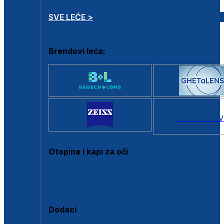
SVE LEĆE >
Brendovi leća:
SVI BRANDOV
Otopine i kapi za oči
Sve otopine za kontaktne leće
Sve kapi za oči
Dodaci