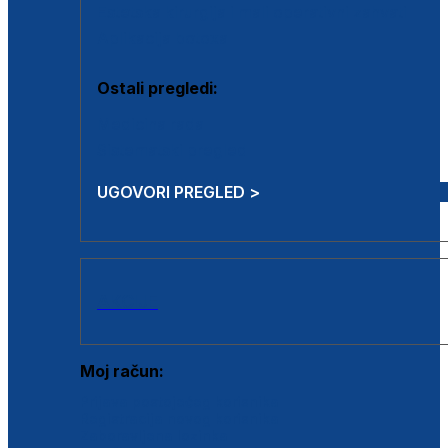
Estetska kirurgija i mali operativni zahvati
Aplikacija botoxa
Ostali pregledi:
Medicina rada
Sistematski pregled
UGOVORI PREGLED >
AKCIJE
Moj račun:
Prijava postojećeg korisnika
Registracija novog korisnika
Zaboravljena lozinka