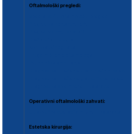
Oftalmološki pregledi:
Specijalistički oftalmološki pregled
Pregled za kontaktne leće
Pregled vidnog polja (OCT)
Dječja oftalmologija
Kontrola očnog tlaka
Drugo mišljenje oftalmologa
Retinološka ambulanta
Dijagnostika i liječenje upalnih očnih bolesti
Dijagnostika i liječenje glaukomske bolesti
Dijagnostika sive mrene ili katarakte
Operativni oftalmološki zahvati:
Ultrazvučna operacija mrene ili katarakta
Estetska kirurgija: