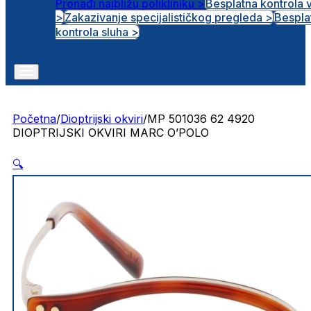
Pronađi najbližu polikliniku >
Besplatna kontrola 
>
Zakazivanje specijalističkog pregleda >
Bespla
Otvorena radna mjesta
kontrola sluha >
Početna
/
Dioptrijski okviri
/
MP 501036 62 4920
DIOPTRIJSKI OKVIRI MARC O’POLO
🔍