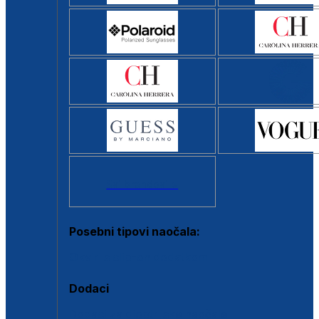
Svi brendovi >
Posebni tipovi naočala:
Okviri s clip-on dodatkom
Dodaci
Dodaci za dioptrijske naočale