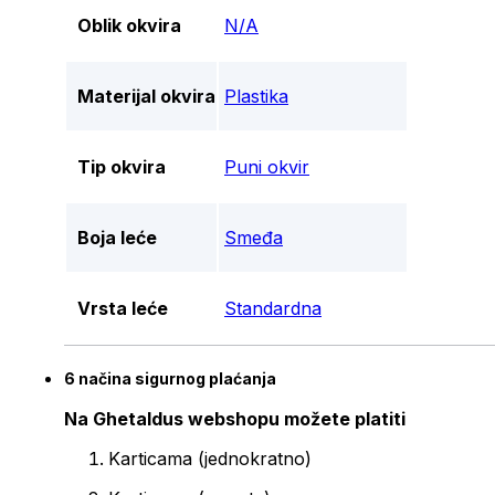
Oblik okvira
N/A
Materijal okvira
Plastika
Tip okvira
Puni okvir
Boja leće
Smeđa
Vrsta leće
Standardna
6 načina sigurnog plaćanja
Na Ghetaldus webshopu možete platiti
Karticama (jednokratno)