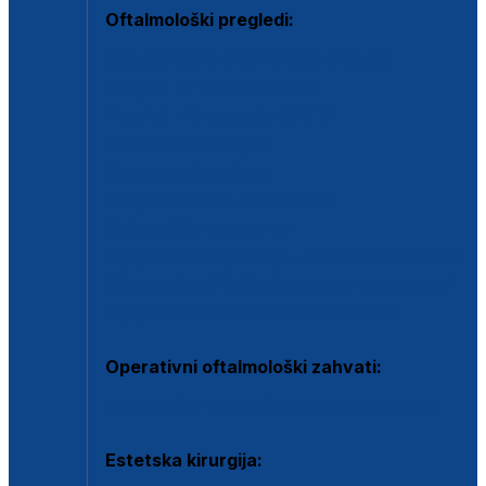
Oftalmološki pregledi:
Specijalistički oftalmološki pregled
Pregled za kontaktne leće
Pregled vidnog polja (OCT)
Dječja oftalmologija
Kontrola očnog tlaka
Drugo mišljenje oftalmologa
Retinološka ambulanta
Dijagnostika i liječenje upalnih očnih bolesti
Dijagnostika i liječenje glaukomske bolesti
Dijagnostika sive mrene ili katarakte
Operativni oftalmološki zahvati:
Ultrazvučna operacija mrene ili katarakta
Estetska kirurgija: