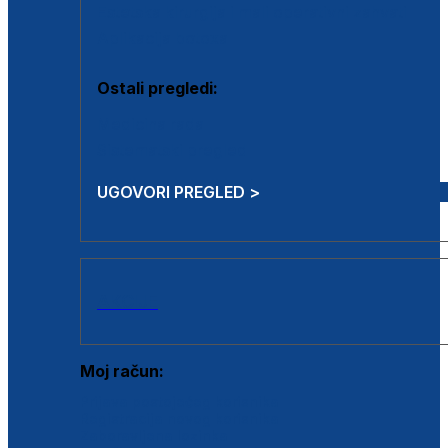
Estetska kirurgija i mali operativni zahvati
Aplikacija botoxa
Ostali pregledi:
Medicina rada
Sistematski pregled
UGOVORI PREGLED >
AKCIJE
Moj račun:
Prijava postojećeg korisnika
Registracija novog korisnika
Zaboravljena lozinka