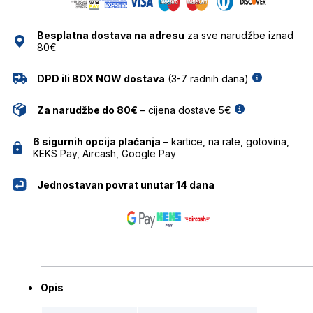
NAOČALE
MARC
Besplatna dostava na adresu
za sve narudžbe iznad
O'POLO
80€
količina
DPD ili BOX NOW dostava
(3-7 radnih dana)
Za narudžbe do 80€
– cijena dostave 5€
6 sigurnih opcija plaćanja
– kartice, na rate, gotovina,
KEKS Pay, Aircash, Google Pay
Jednostavan povrat unutar 14 dana
Opis