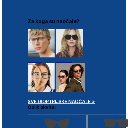
DIOPTRIJSKI OKVIRI
Za koga su naočale?
Muške
Ženske
Dječje
Unisex
SVE DIOPTRIJSKE NAOČALE >
Oblik okvira: