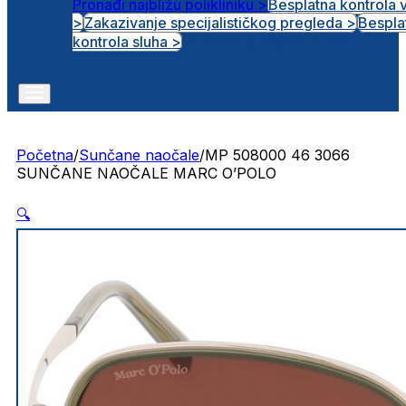
Pronađi najbližu polikliniku >
Besplatna kontrola 
>
Zakazivanje specijalističkog pregleda >
Bespla
Otvorena radna mjesta
kontrola sluha >
Početna
/
Sunčane naočale
/
MP 508000 46 3066
SUNČANE NAOČALE MARC O’POLO
🔍