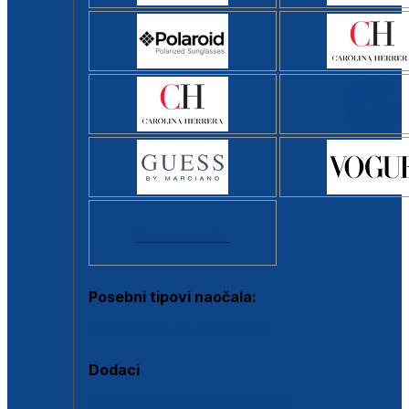
Svi brendovi >
Posebni tipovi naočala:
Okviri s clip-on dodatkom
Dodaci
Dodaci za dioptrijske naočale