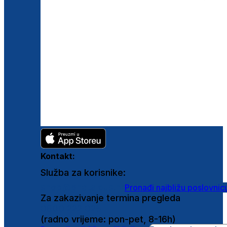
Kontakt:
Služba za korisnike:
shop@ghetaldus.hr
Pronađi najbližu poslovnic
Za zakazivanje termina pregleda
0800 222 025
(radno vrijeme: pon-pet, 8-16h)