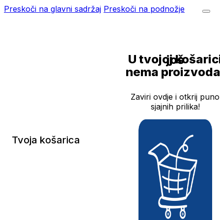
Preskoči na glavni sadržaj
Preskoči na podnožje
U tvojoj košarici još
nema proizvoda
Zaviri ovdje i otkrij puno
sjajnih prilika!
Tvoja košarica