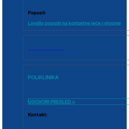
Popusti
Loyalty popusti na kontaktne leće i otopine
SVI PROIZVODI
POLIKLINIKA
UGOVORI PREGLED >
Kontakt:
0800 222 025