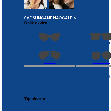
Dječje
Unisex
SVE SUNČANE NAOČALE >
Oblik okvira:
Kvadratan
Cat eye
Aviator
Četvrtasti
Svi oblici >
Virtualno ogled
Tip okvira:
Puni okvir