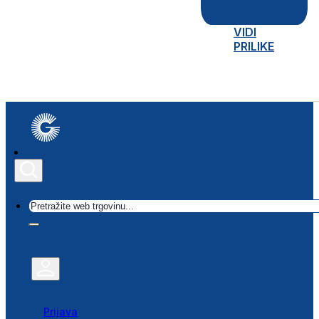
VIDI
PRILIKE
Traži
Prijava