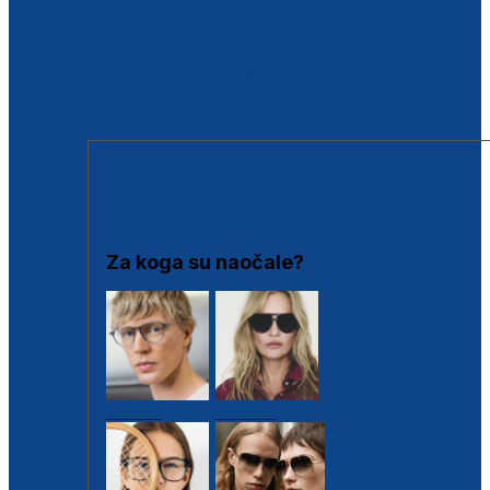
BESPLATNA KONTROLA SLUHA
Poslovnice
Proizvodi s loyalty popustima
Outlet
SUNČANE NAOČALE
Za koga su naočale?
Muške
Ženske