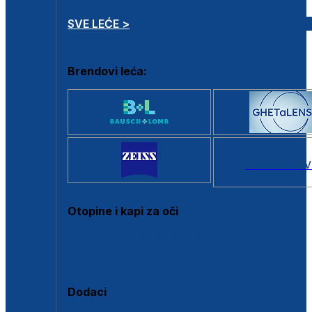
SVE LEĆE >
Brendovi leća:
SVI BRANDOV
Otopine i kapi za oči
Sve otopine za kontaktne leće
Sve kapi za oči
Dodaci