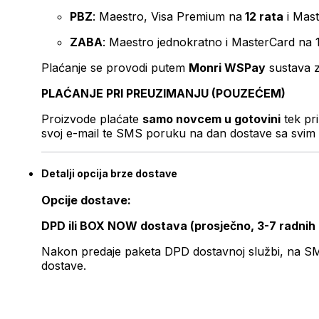
PBZ
: Maestro, Visa Premium na
12 rata
i Mas
ZABA
: Maestro jednokratno i MasterCard na 
Plaćanje se provodi putem
Monri WSPay
sustava z
PLAĆANJE PRI PREUZIMANJU (POUZEĆEM)
Proizvode plaćate
samo novcem u gotovini
tek pr
svoj e-mail te SMS poruku na dan dostave sa svim 
Detalji opcija brze dostave
Opcije dostave:
DPD ili BOX NOW dostava (prosječno, 3-7 radnih
Nakon predaje paketa DPD dostavnoj službi, na SMS 
dostave.