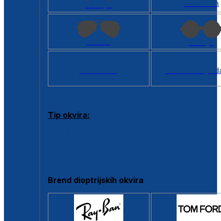
Kvadratan
Cat eye
Aviator
Okrugli
Svi oblici >
Virtualno ogled
Tip okvira:
Puni okvir
Clip-on
Poluokvir
Brend dioptrijskih okvira