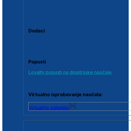
Polarizirane sunčane naočale
Fotokromatske sunčane naočale
Naočale s clip-on dodatkom
Dodaci
Dodaci za dioptrijske naočale
Poklon bonovi
Popusti
Loyalty popusti na dioptrijske naočale
Outlet dioptrijskih naočala
Virtualno isprobavanje naočala:
Virtualno ogledalo