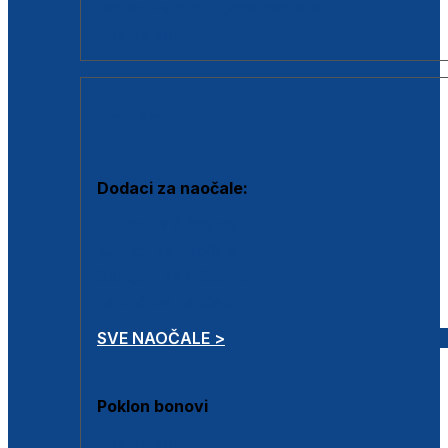
Dodaci za dioptrijske naočale
Poklon bonovi
DODACI
Dodaci za naočale:
Krpice za čišćenje
Kutijice za naočale
Sprejevi za čišćenje
Lančići za naočale
SVE NAOČALE >
Poklon bonovi
Poklon bonovi