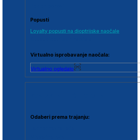
Poklon bonovi
Popusti
Loyalty popusti na dioptrijske naočale
Outlet dioptrijskih naočala
Virtualno isprobavanje naočala:
Virtualno ogledalo
KONTAKTNE LEĆE I OTOPINE
Odaberi prema trajanju:
Jednodnevne leće
Mjesečne leće