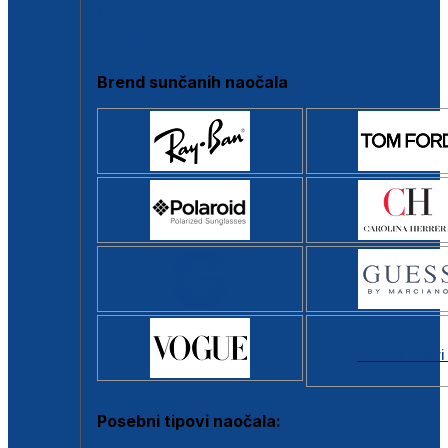
Clip-on
Poluokvir
Brend sunčanih naočala
Svi brendovi
Posebni tipovi naočala: