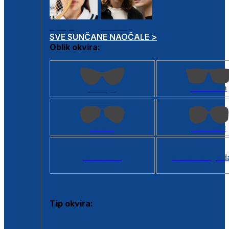
Dječje
Unisex
SVE SUNČANE NAOČALE >
Oblik okvira:
Kvadratan
Cat eye
Aviator
Četvrtasti
Svi oblici >
Virtualno ogled
Tip okvira:
Puni okvir