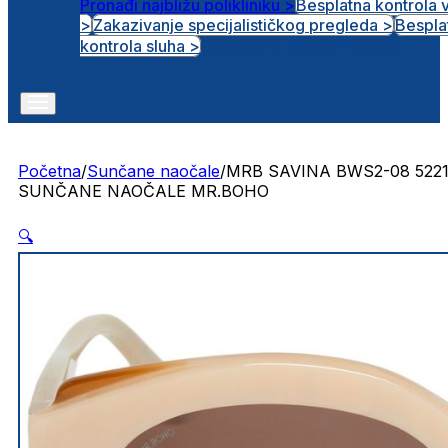
Pronađi najbližu polikliniku >
Besplatna kontrola 
>
Zakazivanje specijalističkog pregleda >
Bespla
Otvorena radna mjesta
kontrola sluha >
Početna
/
Sunčane naočale
/
MRB SAVINA BWS2-08 522
SUNČANE NAOČALE MR.BOHO
🔍