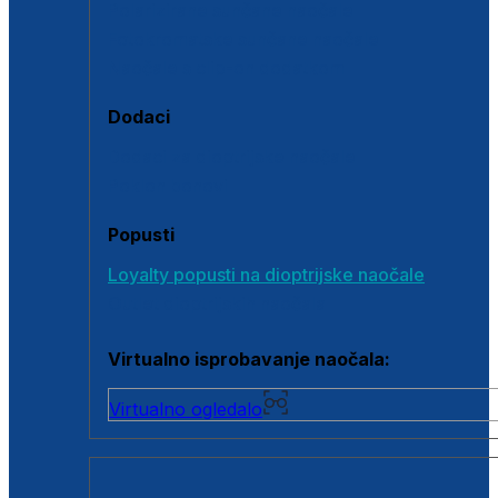
Polarizirane sunčane naočale
Fotokromatske sunčane naočale
Naočale s clip-on dodatkom
Dodaci
Dodaci za dioptrijske naočale
Poklon bonovi
Popusti
Loyalty popusti na dioptrijske naočale
Outlet dioptrijskih naočala
Virtualno isprobavanje naočala:
Virtualno ogledalo