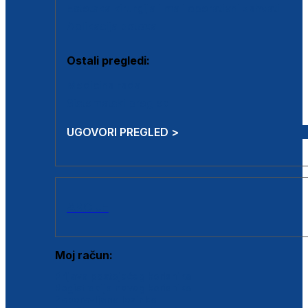
Estetska kirurgija i mali operativni zahvati
Aplikacija botoxa
Ostali pregledi:
Medicina rada
Sistematski pregled
UGOVORI PREGLED >
AKCIJE
Moj račun:
Prijava postojećeg korisnika
Registracija novog korisnika
Zaboravljena lozinka