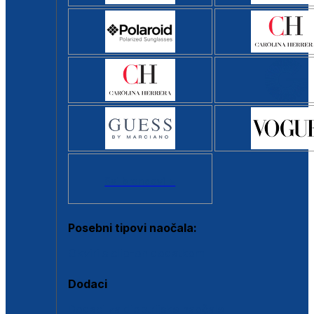
Svi brendovi >
Posebni tipovi naočala:
Okviri s clip-on dodatkom
Dodaci
Dodaci za dioptrijske naočale