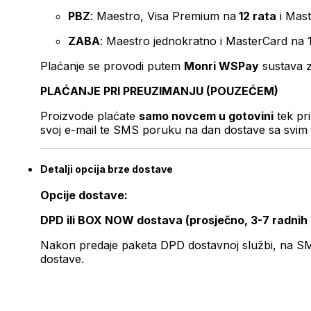
PBZ
: Maestro, Visa Premium na
12 rata
i Mas
ZABA
: Maestro jednokratno i MasterCard na 
Plaćanje se provodi putem
Monri WSPay
sustava z
PLAĆANJE PRI PREUZIMANJU (POUZEĆEM)
Proizvode plaćate
samo novcem u gotovini
tek pr
svoj e-mail te SMS poruku na dan dostave sa svim 
Detalji opcija brze dostave
Opcije dostave:
DPD ili BOX NOW dostava (prosječno, 3-7 radnih
Nakon predaje paketa DPD dostavnoj službi, na SMS 
dostave.