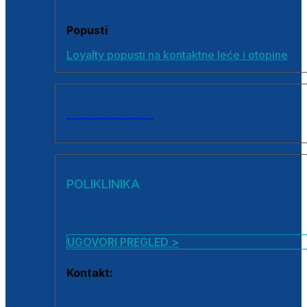
Popusti
Loyalty popusti na kontaktne leće i otopine
SVI PROIZVODI
POLIKLINIKA
UGOVORI PREGLED >
Kontakt:
0800 222 025