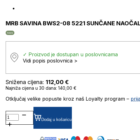
MRB SAVINA BWS2-08 5221 SUNČANE NAOČA
novo
✓ Proizvod je dostupan u poslovnicama
Vidi popis poslovnica >
Snižena cijena:
112,00
€
Najniža cijena u 30 dana: 140,00 €
Otključaj velike popuste kroz naš Loyalty program –
pri
MRB
SAVINA
Dodaj u košaricu
BWS2-
08
5221