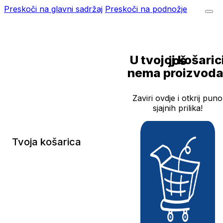
Preskoči na glavni sadržaj
Preskoči na podnožje
U tvojoj košarici još
nema proizvoda
Zaviri ovdje i otkrij puno
sjajnih prilika!
Tvoja košarica