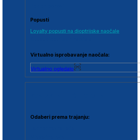
Poklon bonovi
Popusti
Loyalty popusti na dioptrijske naočale
Outlet dioptrijskih naočala
Virtualno isprobavanje naočala:
Virtualno ogledalo
KONTAKTNE LEĆE I OTOPINE
Odaberi prema trajanju:
Jednodnevne leće
Mjesečne leće