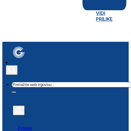
VIDI
PRILIKE
Traži
Prijava