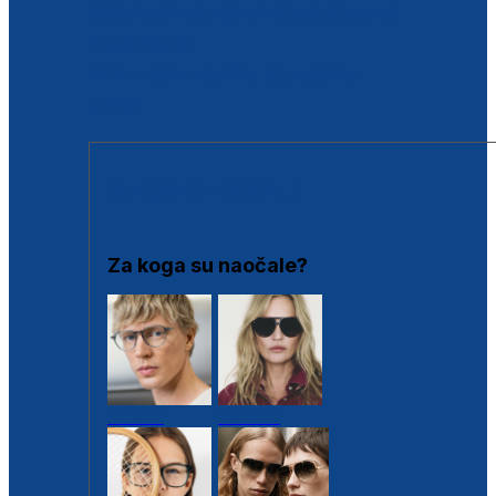
BESPLATNA KONTROLA SLUHA
Poslovnice
Proizvodi s loyalty popustima
Outlet
SUNČANE NAOČALE
Za koga su naočale?
Muške
Ženske