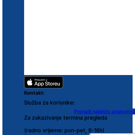
Kontakt:
Služba za korisnike:
shop@ghetaldus.hr
Pronađi najbližu poslovnic
Za zakazivanje termina pregleda
0800 222 025
(radno vrijeme: pon-pet, 8-16h)