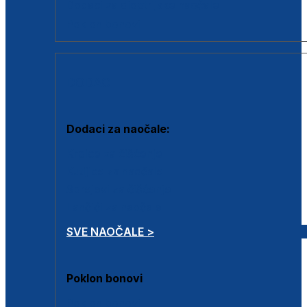
Dodaci za dioptrijske naočale
Poklon bonovi
DODACI
Dodaci za naočale:
Krpice za čišćenje
Kutijice za naočale
Sprejevi za čišćenje
Lančići za naočale
SVE NAOČALE >
Poklon bonovi
Poklon bonovi