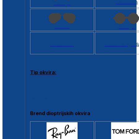
Kvadratan
Cat eye
Aviator
Okrugli
Svi oblici >
Virtualno ogled
Tip okvira:
Puni okvir
Clip-on
Poluokvir
Brend dioptrijskih okvira