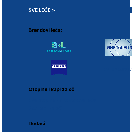
SVE LEĆE >
Brendovi leća:
SVI BRANDOV
Otopine i kapi za oči
Sve otopine za kontaktne leće
Sve kapi za oči
Dodaci