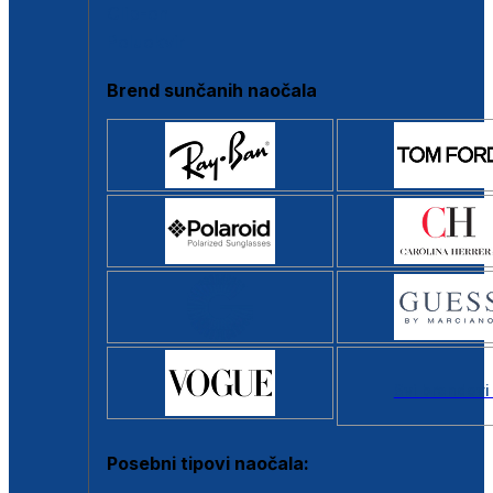
Clip-on
Poluokvir
Brend sunčanih naočala
Svi brendovi
Posebni tipovi naočala: