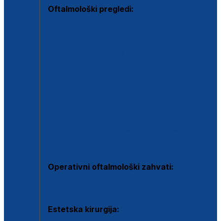
Oftalmološki pregledi:
Specijalistički oftalmološki pregled
Pregled za kontaktne leće
Pregled vidnog polja (OCT)
Dječja oftalmologija
Kontrola očnog tlaka
Drugo mišljenje oftalmologa
Retinološka ambulanta
Dijagnostika i liječenje upalnih očnih bolesti
Dijagnostika i liječenje glaukomske bolesti
Dijagnostika sive mrene ili katarakte
Operativni oftalmološki zahvati:
Ultrazvučna operacija mrene ili katarakta
Estetska kirurgija: