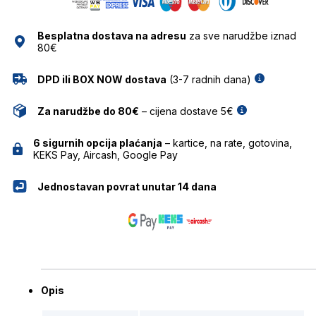
SUNČANE
NAOČALE
Besplatna dostava na adresu
za sve narudžbe iznad
MR.BOHO
80€
količina
DPD ili BOX NOW dostava
(3-7 radnih dana)
Za narudžbe do 80€
– cijena dostave 5€
6 sigurnih opcija plaćanja
– kartice, na rate, gotovina,
KEKS Pay, Aircash, Google Pay
Jednostavan povrat unutar 14 dana
Opis