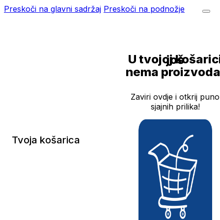
Preskoči na glavni sadržaj
Preskoči na podnožje
U tvojoj košarici još
nema proizvoda
Zaviri ovdje i otkrij puno
sjajnih prilika!
Tvoja košarica