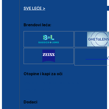
SVE LEĆE >
Brendovi leća:
SVI BRANDOV
Otopine i kapi za oči
Sve otopine za kontaktne leće
Sve kapi za oči
Dodaci