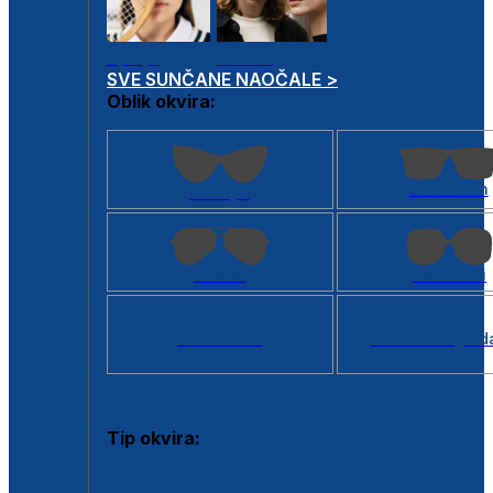
Dječje
Unisex
SVE SUNČANE NAOČALE >
Oblik okvira:
Kvadratan
Cat eye
Aviator
Četvrtasti
Svi oblici >
Virtualno ogled
Tip okvira:
Puni okvir