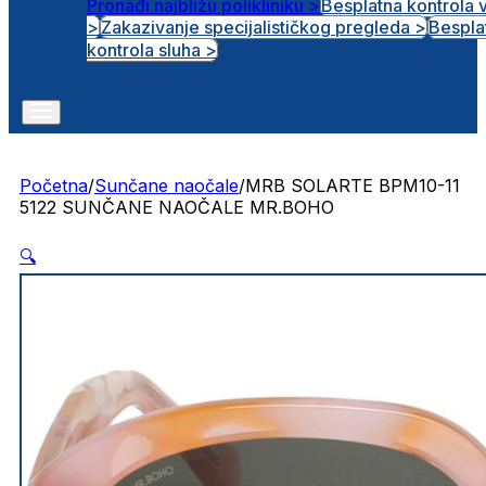
Pronađi najbližu polikliniku >
Besplatna kontrola 
>
Zakazivanje specijalističkog pregleda >
Bespla
Otvorena radna mjesta
kontrola sluha >
Početna
/
Sunčane naočale
/
MRB SOLARTE BPM10-11
5122 SUNČANE NAOČALE MR.BOHO
🔍