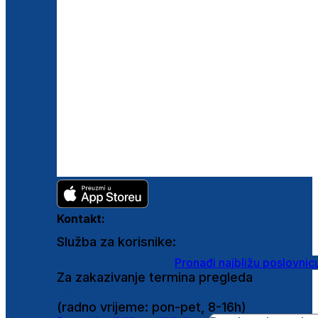
Kontakt:
Služba za korisnike:
shop@ghetaldus.hr
Pronađi najbližu poslovnic
Za zakazivanje termina pregleda
0800 222 025
(radno vrijeme: pon-pet, 8-16h)