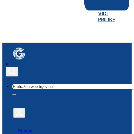
VIDI
PRILIKE
Traži
Prijava