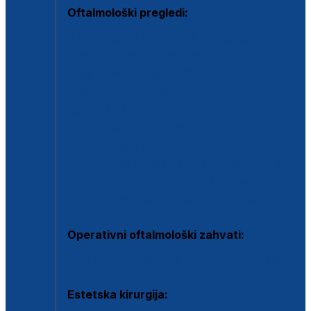
Oftalmološki pregledi:
Specijalistički oftalmološki pregled
Pregled za kontaktne leće
Pregled vidnog polja (OCT)
Dječja oftalmologija
Kontrola očnog tlaka
Drugo mišljenje oftalmologa
Retinološka ambulanta
Dijagnostika i liječenje upalnih očnih bolesti
Dijagnostika i liječenje glaukomske bolesti
Dijagnostika sive mrene ili katarakte
Operativni oftalmološki zahvati:
Ultrazvučna operacija mrene ili katarakta
Estetska kirurgija: