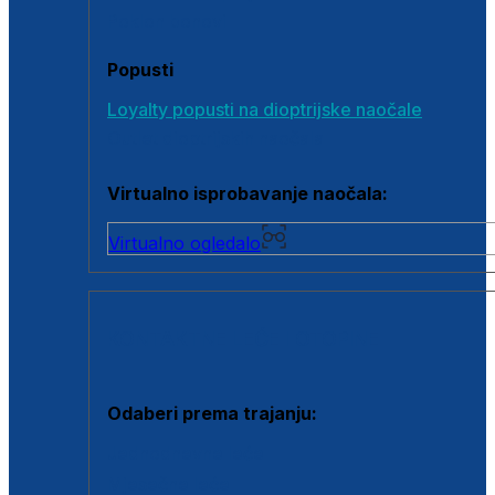
Poklon bonovi
Popusti
Loyalty popusti na dioptrijske naočale
Outlet dioptrijskih naočala
Virtualno isprobavanje naočala:
Virtualno ogledalo
KONTAKTNE LEĆE I OTOPINE
Odaberi prema trajanju:
Jednodnevne leće
Mjesečne leće