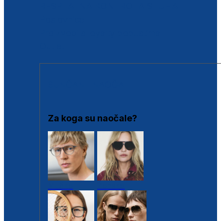
BESPLATNA KONTROLA SLUHA
Poslovnice
Proizvodi s loyalty popustima
Outlet
SUNČANE NAOČALE
Za koga su naočale?
Muške
Ženske