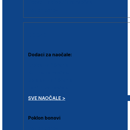
Dodaci za dioptrijske naočale
Poklon bonovi
DODACI
Dodaci za naočale:
Krpice za čišćenje
Kutijice za naočale
Sprejevi za čišćenje
Lančići za naočale
SVE NAOČALE >
Poklon bonovi
Poklon bonovi