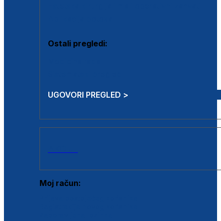
Estetska kirurgija i mali operativni zahvati
Aplikacija botoxa
Ostali pregledi:
Medicina rada
Sistematski pregled
UGOVORI PREGLED >
AKCIJE
Moj račun:
Prijava postojećeg korisnika
Registracija novog korisnika
Zaboravljena lozinka