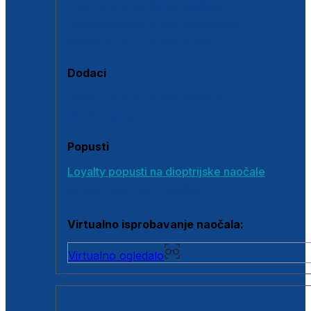
Polarizirane sunčane naočale
Fotokromatske sunčane naočale
Naočale s clip-on dodatkom
Dodaci
Dodaci za dioptrijske naočale
Poklon bonovi
Popusti
Loyalty popusti na dioptrijske naočale
Outlet dioptrijskih naočala
Virtualno isprobavanje naočala:
Virtualno ogledalo