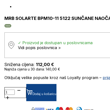
MRB SOLARTE BPM10-11 5122 SUNČANE NAOČ
novo
✓ Proizvod je dostupan u poslovnicama
Vidi popis poslovnica >
Snižena cijena:
112,00
€
Najniža cijena u 30 dana: 140,00 €
Otključaj velike popuste kroz naš Loyalty program –
pri
MRB
SOLARTE
Dodaj u košaricu
BPM10-
11
5122