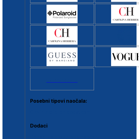
Svi brendovi >
Posebni tipovi naočala:
Okviri s clip-on dodatkom
Dodaci
Dodaci za dioptrijske naočale