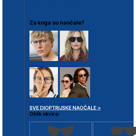
DIOPTRIJSKI OKVIRI
Za koga su naočale?
Muške
Ženske
Dječje
Unisex
SVE DIOPTRIJSKE NAOČALE >
Oblik okvira: