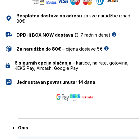
SUNČANE
NAOČALE
Besplatna dostava na adresu
za sve narudžbe iznad
MR.BOHO
80€
količina
DPD ili BOX NOW dostava
(3-7 radnih dana)
Za narudžbe do 80€
– cijena dostave 5€
6 sigurnih opcija plaćanja
– kartice, na rate, gotovina,
KEKS Pay, Aircash, Google Pay
Jednostavan povrat unutar 14 dana
Opis