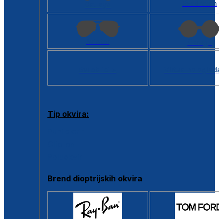
Kvadratan
Cat eye
Aviator
Okrugli
Svi oblici >
Virtualno ogled
Tip okvira:
Puni okvir
Clip-on
Poluokvir
Brend dioptrijskih okvira