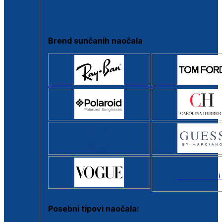
Clip-on
Poluokvir
Brend sunčanih naočala
Svi brendovi
Posebni tipovi naočala: