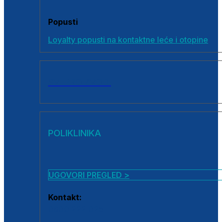
Popusti
Loyalty popusti na kontaktne leće i otopine
SVI PROIZVODI
POLIKLINIKA
UGOVORI PREGLED >
Kontakt:
0800 222 025