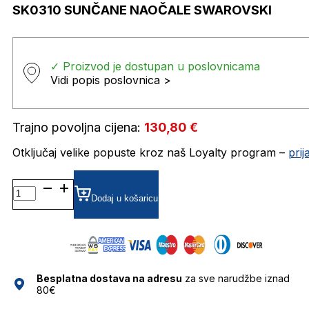
SK0310 SUNČANE NAOČALE SWAROVSKI
✓ Proizvod je dostupan u poslovnicama
Vidi popis poslovnica >
Trajno povoljna cijena:
130,80
€
Otključaj velike popuste kroz naš Loyalty program –
pri
SK0310 SUNČANE
NAOČALE
Dodaj u košaricu
SWAROVSKI
količina
Besplatna dostava na adresu
za sve narudžbe iznad
80€