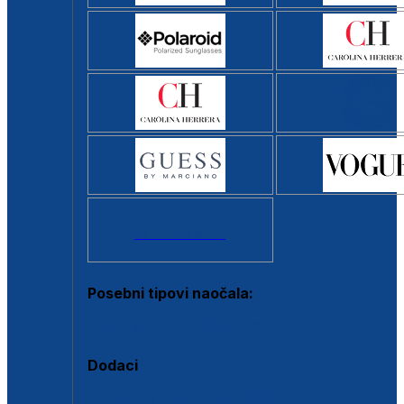
Svi brendovi >
Posebni tipovi naočala:
Okviri s clip-on dodatkom
Dodaci
Dodaci za dioptrijske naočale