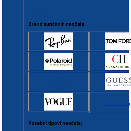
Clip-on
Poluokvir
Brend sunčanih naočala
Svi brendovi
Posebni tipovi naočala: