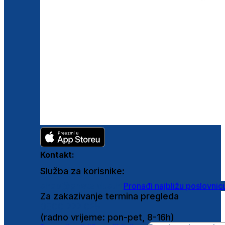
Kontakt:
Služba za korisnike:
shop@ghetaldus.hr
Pronađi najbližu poslovnic
Za zakazivanje termina pregleda
0800 222 025
(radno vrijeme: pon-pet, 8-16h)