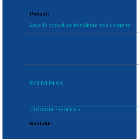
Popusti
Loyalty popusti na kontaktne leće i otopine
SVI PROIZVODI
POLIKLINIKA
UGOVORI PREGLED >
Kontakt:
0800 222 025