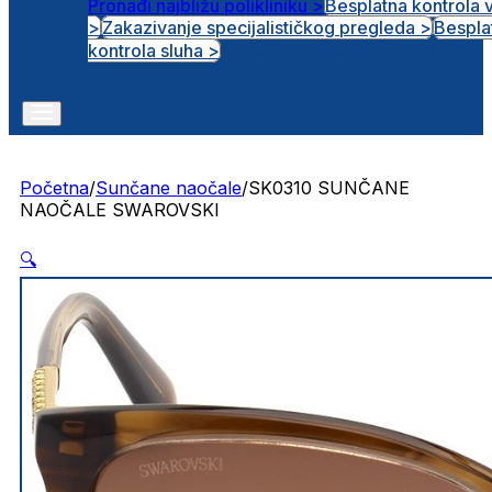
Pronađi najbližu polikliniku >
Besplatna kontrola 
>
Zakazivanje specijalističkog pregleda >
Bespla
Otvorena radna mjesta
kontrola sluha >
Početna
/
Sunčane naočale
/
SK0310 SUNČANE
NAOČALE SWAROVSKI
🔍