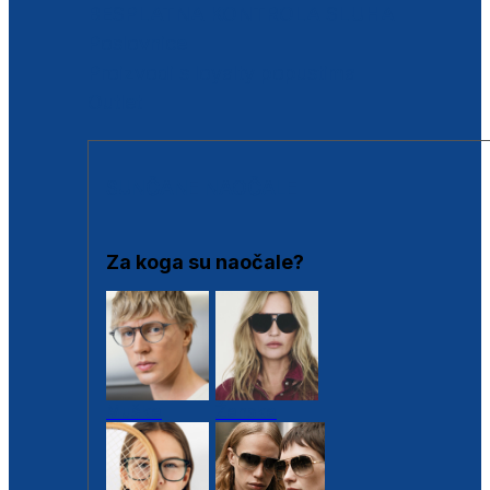
BESPLATNA KONTROLA SLUHA
Poslovnice
Proizvodi s loyalty popustima
Outlet
SUNČANE NAOČALE
Za koga su naočale?
Muške
Ženske