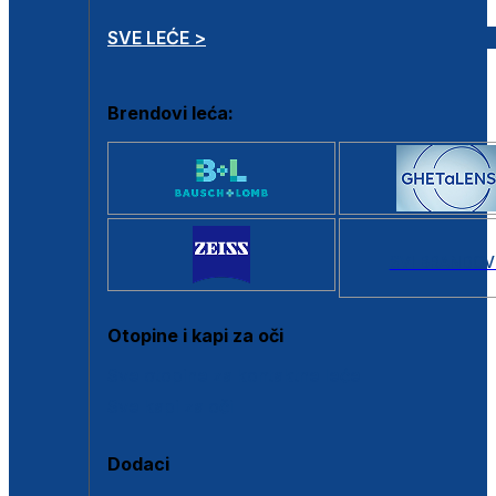
SVE LEĆE >
Brendovi leća:
SVI BRANDOV
Otopine i kapi za oči
Sve otopine za kontaktne leće
Sve kapi za oči
Dodaci