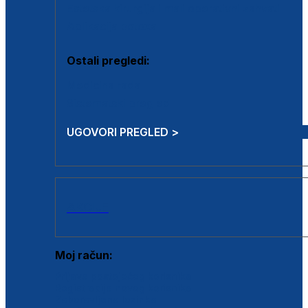
Estetska kirurgija i mali operativni zahvati
Aplikacija botoxa
Ostali pregledi:
Medicina rada
Sistematski pregled
UGOVORI PREGLED >
AKCIJE
Moj račun:
Prijava postojećeg korisnika
Registracija novog korisnika
Zaboravljena lozinka