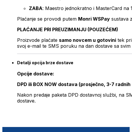
ZABA
: Maestro jednokratno i MasterCard na 
Plaćanje se provodi putem
Monri WSPay
sustava z
PLAĆANJE PRI PREUZIMANJU (POUZEĆEM)
Proizvode plaćate
samo novcem u gotovini
tek pr
svoj e-mail te SMS poruku na dan dostave sa svim 
Detalji opcija brze dostave
Opcije dostave:
DPD ili BOX NOW dostava (prosječno, 3-7 radnih
Nakon predaje paketa DPD dostavnoj službi, na SMS 
dostave.