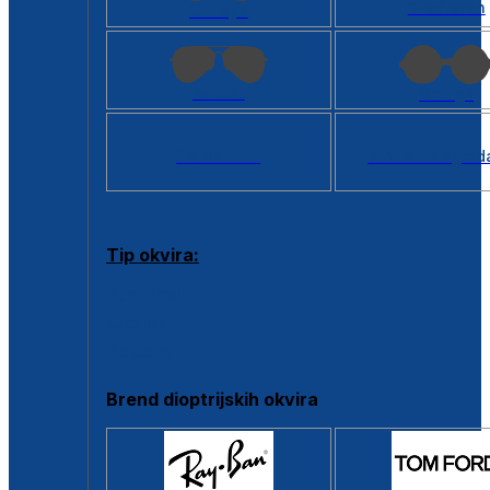
Kvadratan
Cat eye
Aviator
Okrugli
Svi oblici >
Virtualno ogled
Tip okvira:
Puni okvir
Clip-on
Poluokvir
Brend dioptrijskih okvira