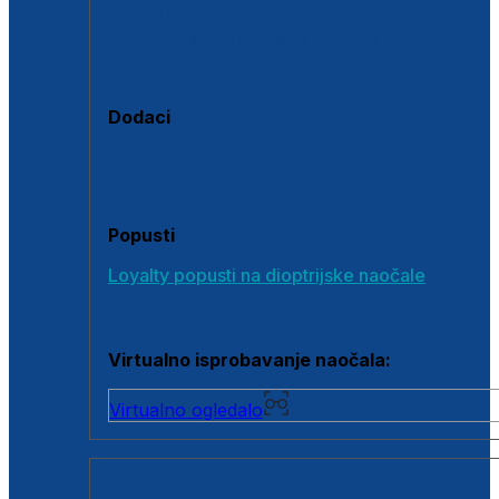
Polarizirane sunčane naočale
Fotokromatske sunčane naočale
Naočale s clip-on dodatkom
Dodaci
Dodaci za dioptrijske naočale
Poklon bonovi
Popusti
Loyalty popusti na dioptrijske naočale
Outlet dioptrijskih naočala
Virtualno isprobavanje naočala:
Virtualno ogledalo