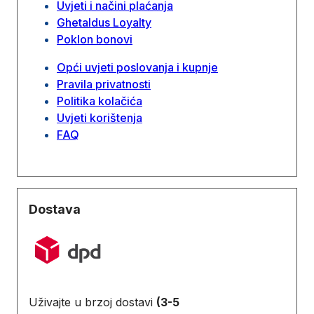
Uvjeti i načini plaćanja
Ghetaldus Loyalty
Poklon bonovi
Opći uvjeti poslovanja i kupnje
Pravila privatnosti
Politika kolačića
Uvjeti korištenja
FAQ
Dostava
Uživajte u brzoj dostavi
(3-5