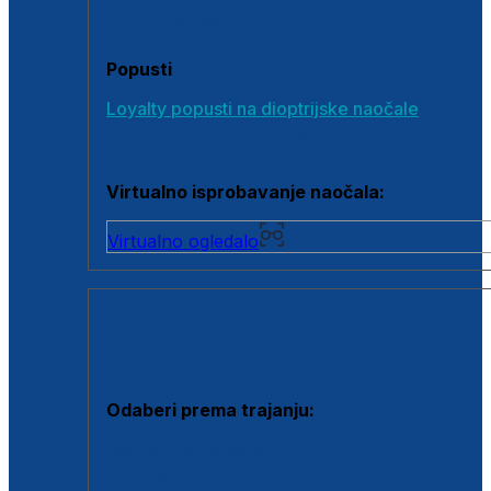
Poklon bonovi
Popusti
Loyalty popusti na dioptrijske naočale
Outlet dioptrijskih naočala
Virtualno isprobavanje naočala:
Virtualno ogledalo
KONTAKTNE LEĆE I OTOPINE
Odaberi prema trajanju:
Jednodnevne leće
Mjesečne leće