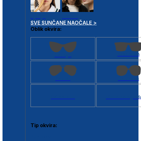
Dječje
Unisex
SVE SUNČANE NAOČALE >
Oblik okvira:
Kvadratan
Cat eye
Aviator
Četvrtasti
Svi oblici >
Virtualno ogled
Tip okvira:
Puni okvir