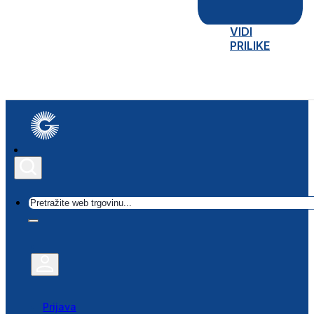
VIDI
PRILIKE
Traži
Prijava