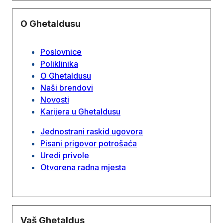
O Ghetaldusu
Poslovnice
Poliklinika
O Ghetaldusu
Naši brendovi
Novosti
Karijera u Ghetaldusu
Jednostrani raskid ugovora
Pisani prigovor potrošaća
Uredi privole
Otvorena radna mjesta
Vaš Ghetaldus