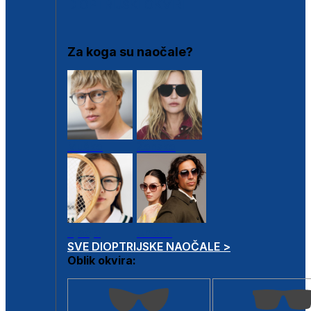
DIOPTRIJSKI OKVIRI
Za koga su naočale?
Muške
Ženske
Dječje
Unisex
SVE DIOPTRIJSKE NAOČALE >
Oblik okvira: