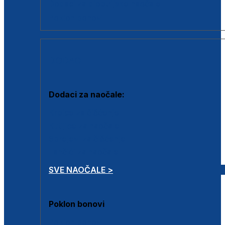
Dodaci za dioptrijske naočale
Poklon bonovi
DODACI
Dodaci za naočale:
Krpice za čišćenje
Kutijice za naočale
Sprejevi za čišćenje
Lančići za naočale
SVE NAOČALE >
Poklon bonovi
Poklon bonovi