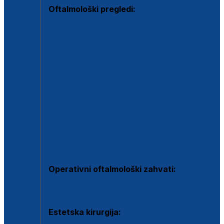
Oftalmološki pregledi:
Specijalistički oftalmološki pregled
Pregled za kontaktne leće
Pregled vidnog polja (OCT)
Dječja oftalmologija
Kontrola očnog tlaka
Drugo mišljenje oftalmologa
Retinološka ambulanta
Dijagnostika i liječenje upalnih očnih bolesti
Dijagnostika i liječenje glaukomske bolesti
Dijagnostika sive mrene ili katarakte
Operativni oftalmološki zahvati:
Ultrazvučna operacija mrene ili katarakta
Estetska kirurgija: