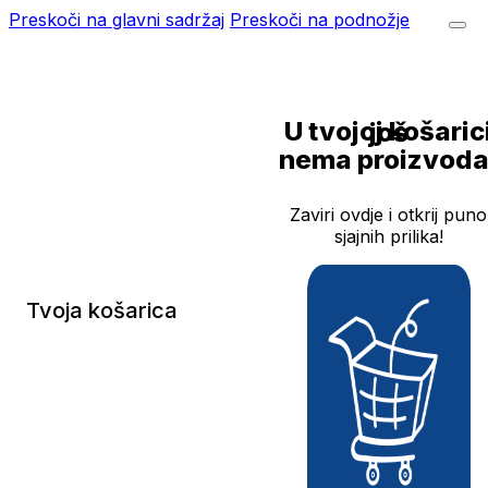
Preskoči na glavni sadržaj
Preskoči na podnožje
U tvojoj košarici još
nema proizvoda
Zaviri ovdje i otkrij puno
sjajnih prilika!
Tvoja košarica