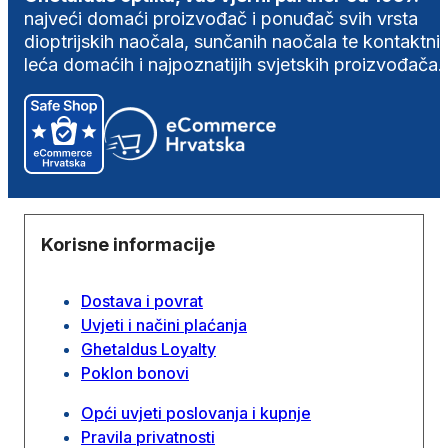
najveći domaći proizvođač i ponuđač svih vrsta
dioptrijskih naočala, sunčanih naočala te kontaktni
leća domaćih i najpoznatijih svjetskih proizvođača.
Korisne informacije
Dostava i povrat
Uvjeti i načini plaćanja
Ghetaldus Loyalty
Poklon bonovi
Opći uvjeti poslovanja i kupnje
Pravila privatnosti