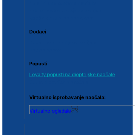
Polarizirane sunčane naočale
Fotokromatske sunčane naočale
Naočale s clip-on dodatkom
Dodaci
Dodaci za dioptrijske naočale
Poklon bonovi
Popusti
Loyalty popusti na dioptrijske naočale
Outlet dioptrijskih naočala
Virtualno isprobavanje naočala:
Virtualno ogledalo