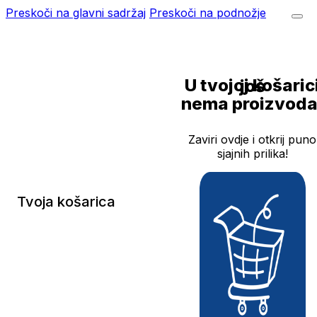
Preskoči na glavni sadržaj
Preskoči na podnožje
U tvojoj košarici još
nema proizvoda
Zaviri ovdje i otkrij puno
sjajnih prilika!
Tvoja košarica