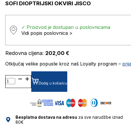
SOFI DIOPTRIJSKI OKVIRI JISCO
✓ Proizvod je dostupan u poslovnicama
Vidi popis poslovnica >
Redovna cijena:
202,00
€
Otključaj velike popuste kroz naš Loyalty program –
pri
SOFI DIOPTRIJSKI
OKVIRI
Dodaj u košaricu
JISCO
količina
Besplatna dostava na adresu
za sve narudžbe iznad
80€