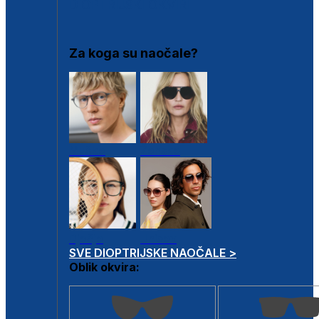
DIOPTRIJSKI OKVIRI
Za koga su naočale?
Muške
Ženske
Dječje
Unisex
SVE DIOPTRIJSKE NAOČALE >
Oblik okvira: