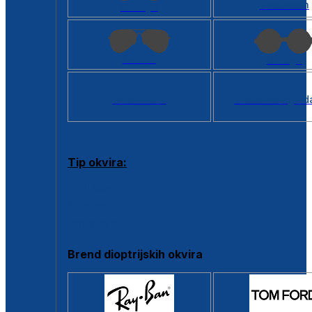
Kvadratan
Cat eye
Aviator
Okrugli
Svi oblici >
Virtualno ogled
Tip okvira:
Puni okvir
Clip-on
Poluokvir
Brend dioptrijskih okvira