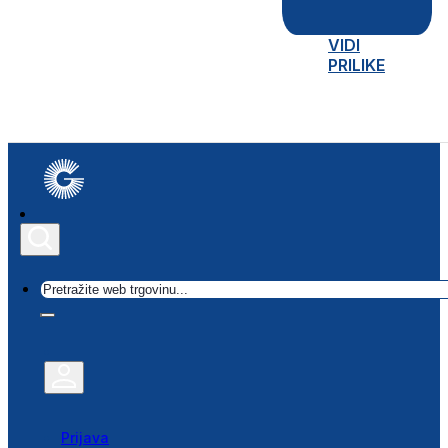
VIDI
PRILIKE
Traži
Prijava