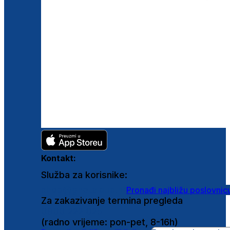
Kontakt:
Služba za korisnike:
shop@ghetaldus.hr
Pronađi najbližu poslovnic
Za zakazivanje termina pregleda
0800 222 025
(radno vrijeme: pon-pet, 8-16h)