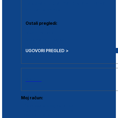
Estetska kirurgija i mali operativni zahvati
Aplikacija botoxa
Ostali pregledi:
Medicina rada
Sistematski pregled
UGOVORI PREGLED >
AKCIJE
Moj račun:
Prijava postojećeg korisnika
Registracija novog korisnika
Zaboravljena lozinka