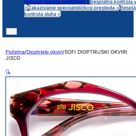
Pronađi najbližu polikliniku >
Besplatna kontrola 
>
Zakazivanje specijalističkog pregleda >
Bespla
Otvorena radna mjesta
kontrola sluha >
Početna
/
Dioptrijski okviri
/
SOFI DIOPTRIJSKI OKVIRI
JISCO
🔍