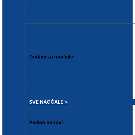
Dodaci za dioptrijske naočale
Poklon bonovi
DODACI
Dodaci za naočale:
Krpice za čišćenje
Kutijice za naočale
Sprejevi za čišćenje
Lančići za naočale
SVE NAOČALE >
Poklon bonovi
Poklon bonovi