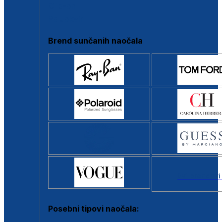
Clip-on
Poluokvir
Brend sunčanih naočala
Svi brendovi
Posebni tipovi naočala: