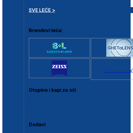
SVE LEĆE >
Brendovi leća:
SVI BRANDOV
Otopine i kapi za oči
Sve otopine za kontaktne leće
Sve kapi za oči
Dodaci