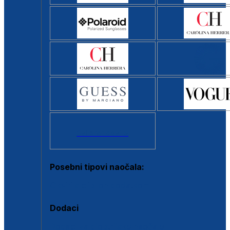
Svi brendovi >
Posebni tipovi naočala:
Okviri s clip-on dodatkom
Dodaci
Dodaci za dioptrijske naočale