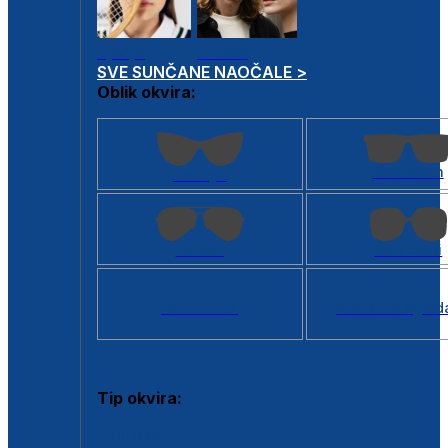
Dječje
Unisex
SVE SUNČANE NAOČALE >
Oblik okvira:
Kvadratan
Cat eye
Aviator
Četvrtasti
Svi oblici >
Virtualno ogled
Tip okvira:
Puni okvir