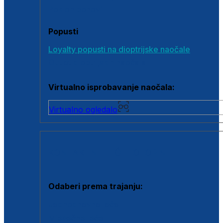
Poklon bonovi
Popusti
Loyalty popusti na dioptrijske naočale
Outlet dioptrijskih naočala
Virtualno isprobavanje naočala:
Virtualno ogledalo
KONTAKTNE LEĆE I OTOPINE
Odaberi prema trajanju:
Jednodnevne leće
Mjesečne leće