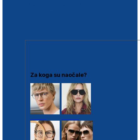
BESPLATNA KONTROLA SLUHA
Poslovnice
Proizvodi s loyalty popustima
Outlet
SUNČANE NAOČALE
Za koga su naočale?
Muške
Ženske