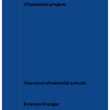
Oftalmološki pregledi:
Specijalistički oftalmološki pregled
Pregled za kontaktne leće
Pregled vidnog polja (OCT)
Dječja oftalmologija
Kontrola očnog tlaka
Drugo mišljenje oftalmologa
Retinološka ambulanta
Dijagnostika i liječenje upalnih očnih bolesti
Dijagnostika i liječenje glaukomske bolesti
Dijagnostika sive mrene ili katarakte
Operativni oftalmološki zahvati:
Ultrazvučna operacija mrene ili katarakta
Estetska kirurgija: