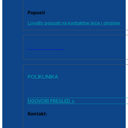
Popusti
Loyalty popusti na kontaktne leće i otopine
SVI PROIZVODI
POLIKLINIKA
UGOVORI PREGLED >
Kontakt:
0800 222 025