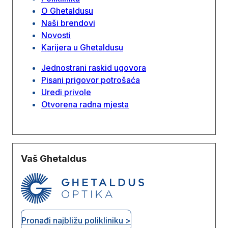
O Ghetaldusu
Naši brendovi
Novosti
Karijera u Ghetaldusu
Jednostrani raskid ugovora
Pisani prigovor potrošaća
Uredi privole
Otvorena radna mjesta
Vaš Ghetaldus
Pronađi najbližu polikliniku >