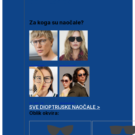
DIOPTRIJSKI OKVIRI
Za koga su naočale?
Muške
Ženske
Dječje
Unisex
SVE DIOPTRIJSKE NAOČALE >
Oblik okvira: