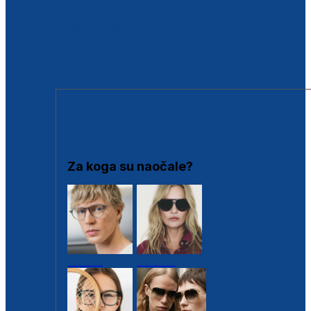
BESPLATNA KONTROLA SLUHA
Poslovnice
Proizvodi s loyalty popustima
Outlet
SUNČANE NAOČALE
Za koga su naočale?
Muške
Ženske