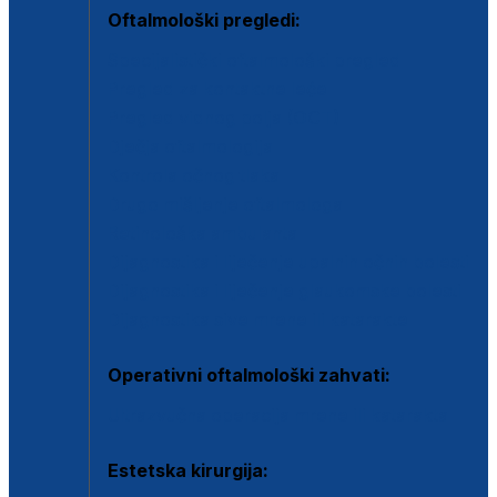
Oftalmološki pregledi:
Specijalistički oftalmološki pregled
Pregled za kontaktne leće
Pregled vidnog polja (OCT)
Dječja oftalmologija
Kontrola očnog tlaka
Drugo mišljenje oftalmologa
Retinološka ambulanta
Dijagnostika i liječenje upalnih očnih bolesti
Dijagnostika i liječenje glaukomske bolesti
Dijagnostika sive mrene ili katarakte
Operativni oftalmološki zahvati:
Ultrazvučna operacija mrene ili katarakta
Estetska kirurgija: