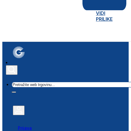
VIDI
PRILIKE
Traži
Prijava