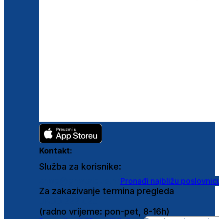
Kontakt:
Služba za korisnike:
shop@ghetaldus.hr
Pronađi najbližu poslovnic
Za zakazivanje termina pregleda
0800 222 025
(radno vrijeme: pon-pet, 8-16h)