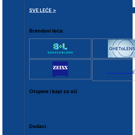
SVE LEĆE >
Brendovi leća:
SVI BRANDOV
Otopine i kapi za oči
Sve otopine za kontaktne leće
Sve kapi za oči
Dodaci