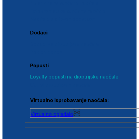
Polarizirane sunčane naočale
Fotokromatske sunčane naočale
Naočale s clip-on dodatkom
Dodaci
Dodaci za dioptrijske naočale
Poklon bonovi
Popusti
Loyalty popusti na dioptrijske naočale
Outlet dioptrijskih naočala
Virtualno isprobavanje naočala:
Virtualno ogledalo