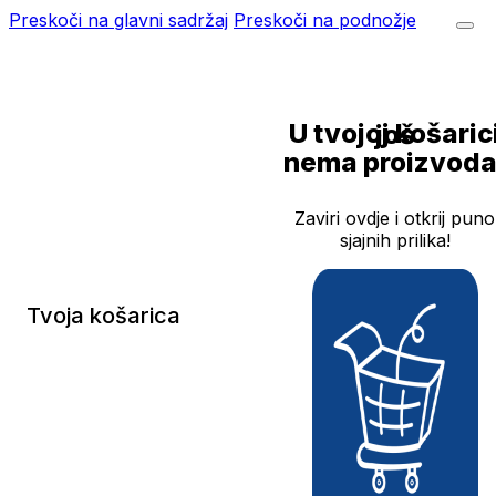
Preskoči na glavni sadržaj
Preskoči na podnožje
U tvojoj košarici još
nema proizvoda
Zaviri ovdje i otkrij puno
sjajnih prilika!
Tvoja košarica