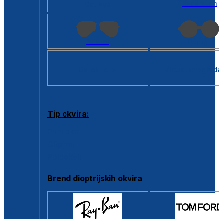
Kvadratan
Cat eye
Aviator
Okrugli
Svi oblici >
Virtualno ogled
Tip okvira:
Puni okvir
Clip-on
Poluokvir
Brend dioptrijskih okvira