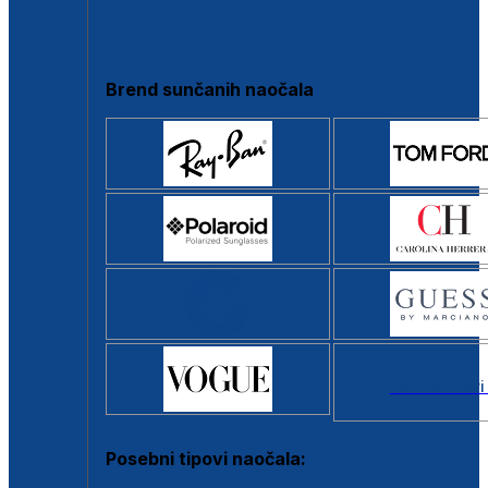
Clip-on
Poluokvir
Brend sunčanih naočala
Svi brendovi
Posebni tipovi naočala: