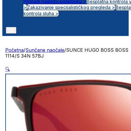
Pronađi najbližu polikliniku >
Besplatna kontrola 
>
Zakazivanje specijalističkog pregleda >
Bespla
Otvorena radna mjesta
kontrola sluha >
Početna
/
Sunčane naočale
/
SUNCE HUGO BOSS BOSS
1114/S 34N 57BJ
🔍