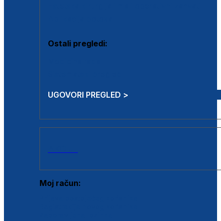
Estetska kirurgija i mali operativni zahvati
Aplikacija botoxa
Ostali pregledi:
Medicina rada
Sistematski pregled
UGOVORI PREGLED >
AKCIJE
Moj račun:
Prijava postojećeg korisnika
Registracija novog korisnika
Zaboravljena lozinka