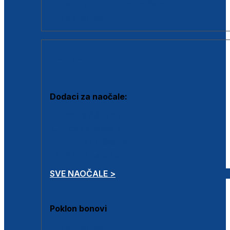
Dodaci za dioptrijske naočale
Poklon bonovi
DODACI
Dodaci za naočale:
Krpice za čišćenje
Kutijice za naočale
Sprejevi za čišćenje
Lančići za naočale
SVE NAOČALE >
Poklon bonovi
Poklon bonovi