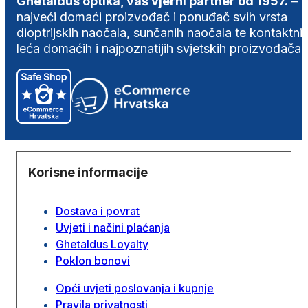
Ghetaldus optika, vaš vjerni partner od 1957.
–
najveći domaći proizvođač i ponuđač svih vrsta
dioptrijskih naočala, sunčanih naočala te kontaktni
leća domaćih i najpoznatijih svjetskih proizvođača.
Korisne informacije
Dostava i povrat
Uvjeti i načini plaćanja
Ghetaldus Loyalty
Poklon bonovi
Opći uvjeti poslovanja i kupnje
Pravila privatnosti