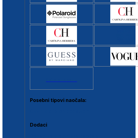
Svi brendovi >
Posebni tipovi naočala:
Okviri s clip-on dodatkom
Dodaci
Dodaci za dioptrijske naočale