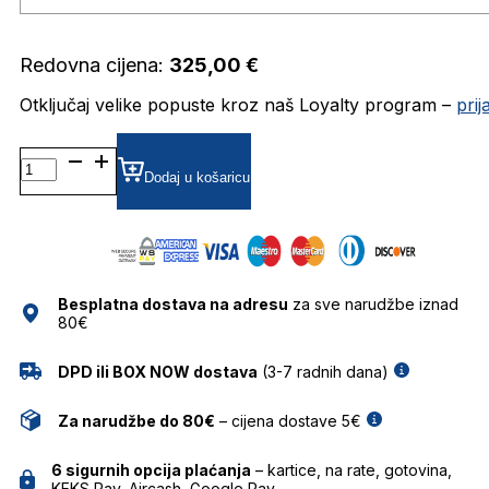
Redovna cijena:
325,00
€
Otključaj velike popuste kroz naš Loyalty program –
pri
SUNCE
HUGO
Dodaj u košaricu
BOSS
BOSS
1114/S
34N
57BJ
Besplatna dostava na adresu
za sve narudžbe iznad
količina
80€
DPD ili BOX NOW dostava
(3-7 radnih dana)
Za narudžbe do 80€
– cijena dostave 5€
6 sigurnih opcija plaćanja
– kartice, na rate, gotovina,
KEKS Pay, Aircash, Google Pay