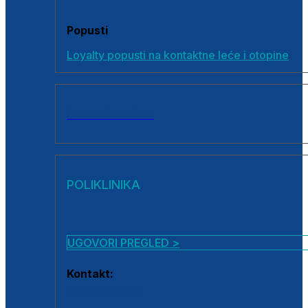
Popusti
Loyalty popusti na kontaktne leće i otopine
SVI PROIZVODI
POLIKLINIKA
UGOVORI PREGLED >
Kontakt:
0800 222 025