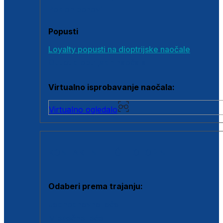
Poklon bonovi
Popusti
Loyalty popusti na dioptrijske naočale
Outlet dioptrijskih naočala
Virtualno isprobavanje naočala:
Virtualno ogledalo
KONTAKTNE LEĆE I OTOPINE
Odaberi prema trajanju:
Jednodnevne leće
Mjesečne leće