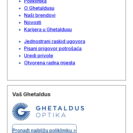
Poliklinika
O Ghetaldusu
Naši brendovi
Novosti
Karijera u Ghetaldusu
Jednostrani raskid ugovora
Pisani prigovor potrošaća
Uredi privole
Otvorena radna mjesta
Vaš Ghetaldus
Pronađi najbližu polikliniku >