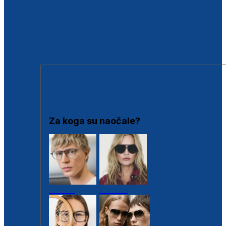
BESPLATNA KONTROLA SLUHA
Poslovnice
Proizvodi s loyalty popustima
Outlet
SUNČANE NAOČALE
Za koga su naočale?
Muške
Ženske