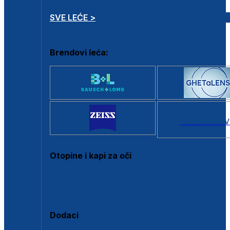
SVE LEĆE >
Brendovi leća:
SVI BRANDOV
Otopine i kapi za oči
Sve otopine za kontaktne leće
Sve kapi za oči
Dodaci