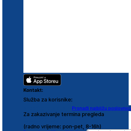
Kontakt:
Služba za korisnike:
shop@ghetaldus.hr
Pronađi najbližu poslovnic
Za zakazivanje termina pregleda
0800 222 025
(radno vrijeme: pon-pet, 8-16h)