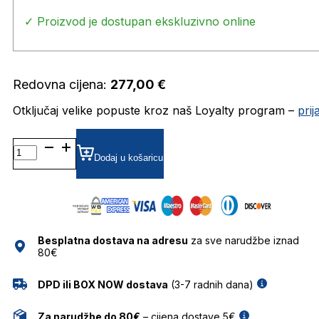
✓ Proizvod je dostupan ekskluzivno online
Redovna cijena:
277,00
€
Otključaj velike popuste kroz naš Loyalty program –
pri
TH
1973/S
Dodaj u košaricu
CGS
50QT
SUNCE
TOMMY
HILFIGER
Besplatna dostava na adresu
za sve narudžbe iznad
količina
80€
DPD ili BOX NOW dostava
(3-7 radnih dana)
Za narudžbe do 80€
– cijena dostave 5€