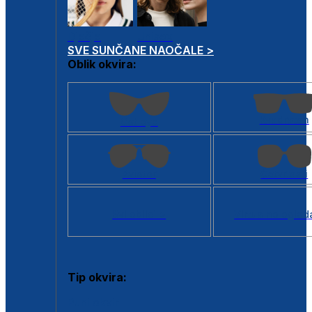
Dječje
Unisex
SVE SUNČANE NAOČALE >
Oblik okvira:
Kvadratan
Cat eye
Aviator
Četvrtasti
Svi oblici >
Virtualno ogled
Tip okvira:
Puni okvir