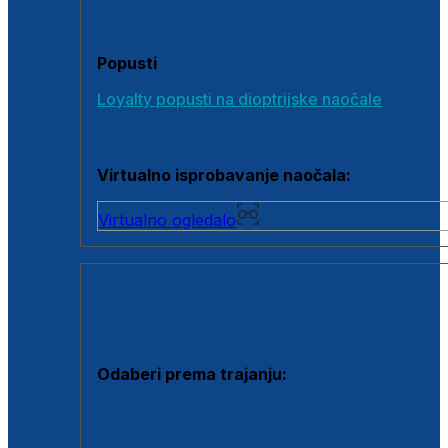
Poklon bonovi
Popusti
Loyalty popusti na dioptrijske naočale
Outlet dioptrijskih naočala
Virtualno isprobavanje naočala:
Virtualno ogledalo
KONTAKTNE LEĆE I OTOPINE
Odaberi prema trajanju:
Jednodnevne leće
Mjesečne leće