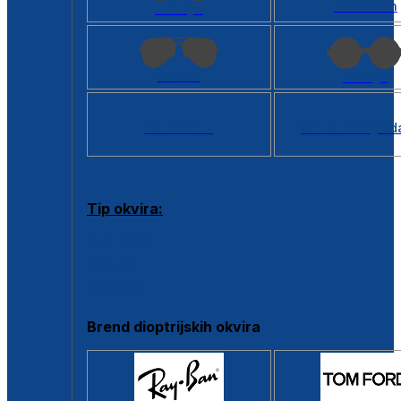
Kvadratan
Cat eye
Aviator
Okrugli
Svi oblici >
Virtualno ogled
Tip okvira:
Puni okvir
Clip-on
Poluokvir
Brend dioptrijskih okvira