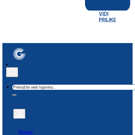
VIDI
PRILIKE
Traži
Prijava