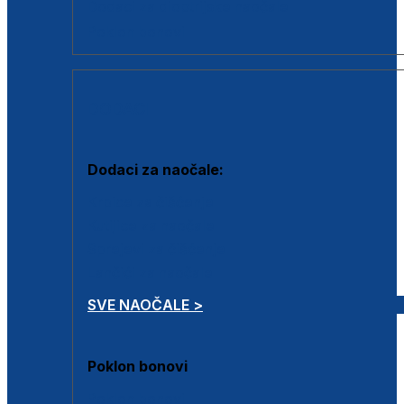
Dodaci za dioptrijske naočale
Poklon bonovi
DODACI
Dodaci za naočale:
Krpice za čišćenje
Kutijice za naočale
Sprejevi za čišćenje
Lančići za naočale
SVE NAOČALE >
Poklon bonovi
Poklon bonovi