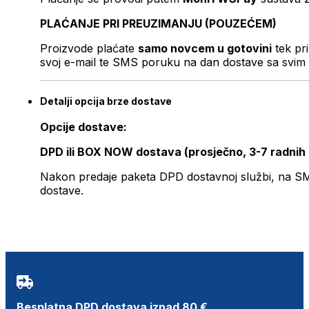
PLAĆANJE PRI PREUZIMANJU (POUZEĆEM)
Proizvode plaćate
samo novcem u gotovini
tek pr
svoj e-mail te SMS poruku na dan dostave sa svim 
Detalji opcija brze dostave
Opcije dostave:
DPD ili BOX NOW dostava (prosječno, 3-7 radnih
Nakon predaje paketa DPD dostavnoj službi, na SMS 
dostave.
Besplatna DPD dostava iznad 80 €