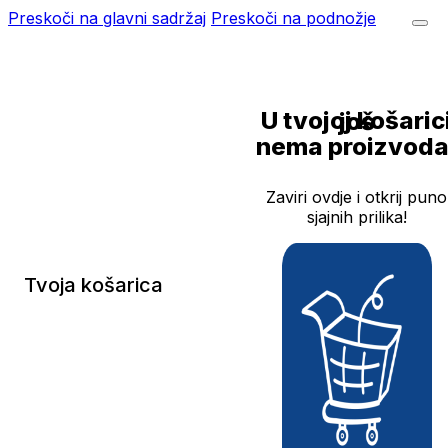
Preskoči na glavni sadržaj
Preskoči na podnožje
U tvojoj košarici još
nema proizvoda
Zaviri ovdje i otkrij puno
sjajnih prilika!
Tvoja košarica