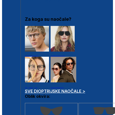
DIOPTRIJSKI OKVIRI
Za koga su naočale?
Muške
Ženske
Dječje
Unisex
SVE DIOPTRIJSKE NAOČALE >
Oblik okvira: