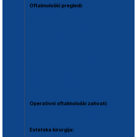
Oftalmološki pregledi:
Specijalistički oftalmološki pregled
Pregled za kontaktne leće
Pregled vidnog polja (OCT)
Dječja oftalmologija
Kontrola očnog tlaka
Drugo mišljenje oftalmologa
Retinološka ambulanta
Dijagnostika i liječenje upalnih očnih bolesti
Dijagnostika i liječenje glaukomske bolesti
Dijagnostika sive mrene ili katarakte
Operativni oftalmološki zahvati:
Ultrazvučna operacija mrene ili katarakta
Estetska kirurgija: