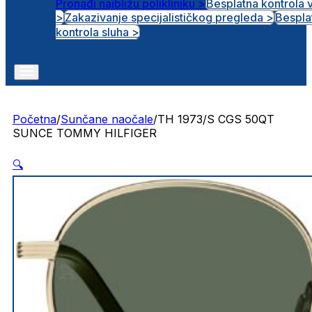
Pronađi najbližu polikliniku >
Besplatna kontrola 
>
Zakazivanje specijalističkog pregleda >
Bespla
Otvorena radna mjesta
kontrola sluha >
Početna
/
Sunčane naočale
/
TH 1973/S CGS 50QT
SUNCE TOMMY HILFIGER
🔍