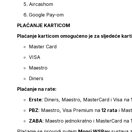
Aircashom
Google Pay-om
PLAĆANJE KARTICOM
Plaćanje karticom omogućeno je za sljedeće kart
Master Card
VISA
Maestro
Diners
Plaćanje na rate:
Erste
: Diners, Maestro, MasterCard i Visa na
PBZ
: Maestro, Visa Premium na
12 rata
i Mas
ZABA
: Maestro jednokratno i MasterCard na 
Plaćanje se provodi putem
Monri WSPay
sustava z