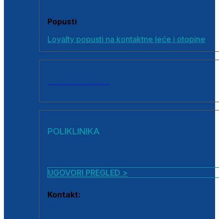
Popusti
Loyalty popusti na kontaktne leće i otopine
SVI PROIZVODI
POLIKLINIKA
UGOVORI PREGLED >
Kontakt:
0800 222 025