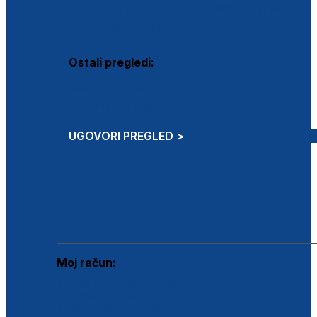
Estetska kirurgija i mali operativni zahvati
Aplikacija botoxa
Ostali pregledi:
Medicina rada
Sistematski pregled
UGOVORI PREGLED >
AKCIJE
Moj račun:
Prijava postojećeg korisnika
Registracija novog korisnika
Zaboravljena lozinka