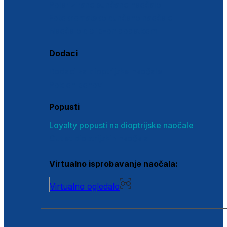
Polarizirane sunčane naočale
Fotokromatske sunčane naočale
Naočale s clip-on dodatkom
Dodaci
Dodaci za dioptrijske naočale
Poklon bonovi
Popusti
Loyalty popusti na dioptrijske naočale
Outlet dioptrijskih naočala
Virtualno isprobavanje naočala:
Virtualno ogledalo