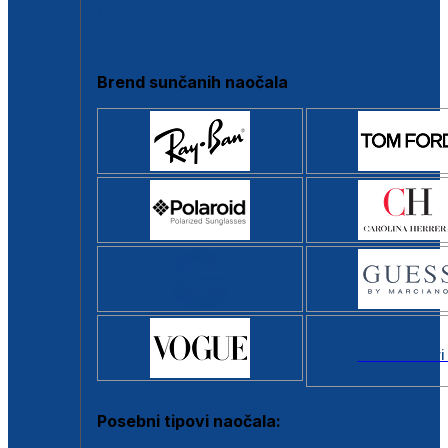
Clip-on
Poluokvir
Brend sunčanih naočala
Svi brendovi
Posebni tipovi naočala: