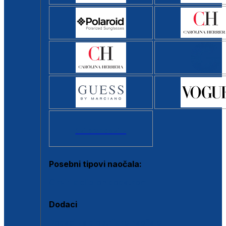
Svi brendovi >
Posebni tipovi naočala:
Okviri s clip-on dodatkom
Dodaci
Dodaci za dioptrijske naočale