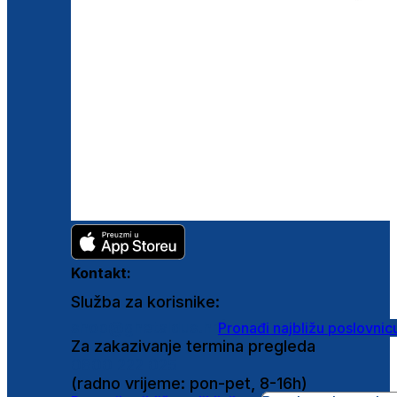
Kontakt:
Služba za korisnike:
shop@ghetaldus.hr
Pronađi najbližu poslovnic
Za zakazivanje termina pregleda
0800 222 025
(radno vrijeme: pon-pet, 8-16h)