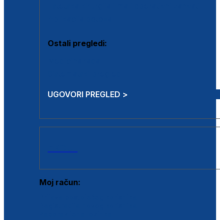
Estetska kirurgija i mali operativni zahvati
Aplikacija botoxa
Ostali pregledi:
Medicina rada
Sistematski pregled
UGOVORI PREGLED >
AKCIJE
Moj račun:
Prijava postojećeg korisnika
Registracija novog korisnika
Zaboravljena lozinka