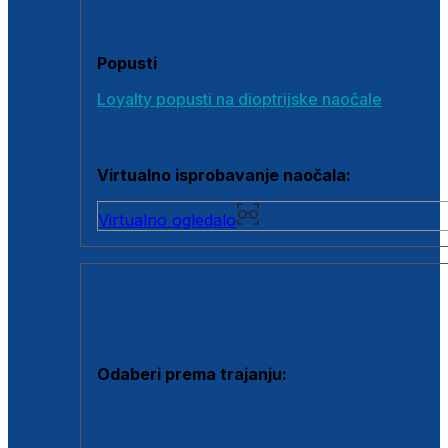
Poklon bonovi
Popusti
Loyalty popusti na dioptrijske naočale
Outlet dioptrijskih naočala
Virtualno isprobavanje naočala:
Virtualno ogledalo
KONTAKTNE LEĆE I OTOPINE
Odaberi prema trajanju:
Jednodnevne leće
Mjesečne leće