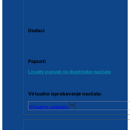
Polarizirane sunčane naočale
Fotokromatske sunčane naočale
Naočale s clip-on dodatkom
Dodaci
Dodaci za dioptrijske naočale
Poklon bonovi
Popusti
Loyalty popusti na dioptrijske naočale
Outlet dioptrijskih naočala
Virtualno isprobavanje naočala:
Virtualno ogledalo