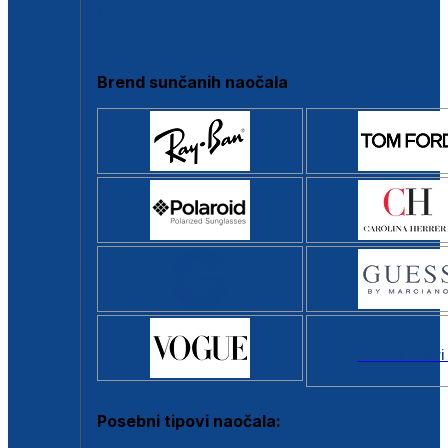
Clip-on
Poluokvir
Brend sunčanih naočala
Svi brendovi
Posebni tipovi naočala: