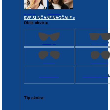
Dječje
Unisex
SVE SUNČANE NAOČALE >
Oblik okvira:
Kvadratan
Cat eye
Aviator
Četvrtasti
Svi oblici >
Virtualno ogled
Tip okvira:
Puni okvir