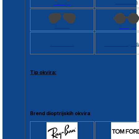
Kvadratan
Cat eye
Aviator
Okrugli
Svi oblici >
Virtualno ogled
Tip okvira:
Puni okvir
Clip-on
Poluokvir
Brend dioptrijskih okvira