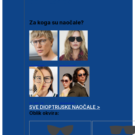
DIOPTRIJSKI OKVIRI
Za koga su naočale?
Muške
Ženske
Dječje
Unisex
SVE DIOPTRIJSKE NAOČALE >
Oblik okvira: