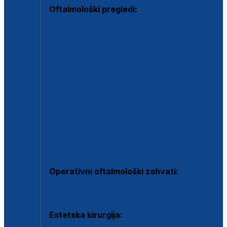
Oftalmološki pregledi:
Specijalistički oftalmološki pregled
Pregled za kontaktne leće
Pregled vidnog polja (OCT)
Dječja oftalmologija
Kontrola očnog tlaka
Drugo mišljenje oftalmologa
Retinološka ambulanta
Dijagnostika i liječenje upalnih očnih bolesti
Dijagnostika i liječenje glaukomske bolesti
Dijagnostika sive mrene ili katarakte
Operativni oftalmološki zahvati:
Ultrazvučna operacija mrene ili katarakta
Estetska kirurgija: