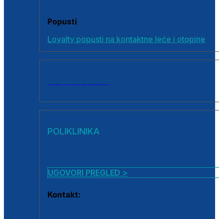
Popusti
Loyalty popusti na kontaktne leće i otopine
SVI PROIZVODI
POLIKLINIKA
UGOVORI PREGLED >
Kontakt:
0800 222 025