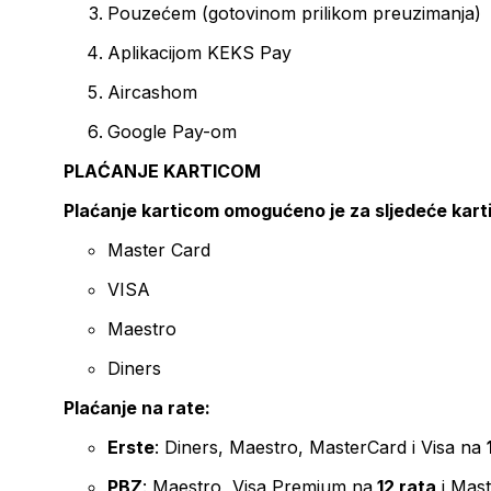
Pouzećem (gotovinom prilikom preuzimanja)
Aplikacijom KEKS Pay
Aircashom
Google Pay-om
PLAĆANJE KARTICOM
Plaćanje karticom omogućeno je za sljedeće kart
Master Card
VISA
Maestro
Diners
Plaćanje na rate:
Erste
: Diners, Maestro, MasterCard i Visa na
PBZ
: Maestro, Visa Premium na
12 rata
i Mas