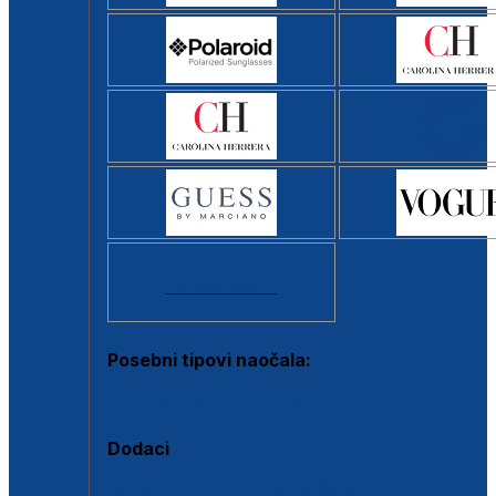
Svi brendovi >
Posebni tipovi naočala:
Okviri s clip-on dodatkom
Dodaci
Dodaci za dioptrijske naočale