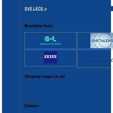
SVE LEĆE >
Brendovi leća:
SVI BRANDOV
Otopine i kapi za oči
Sve otopine za kontaktne leće
Sve kapi za oči
Dodaci