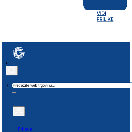
VIDI
PRILIKE
Traži
Prijava