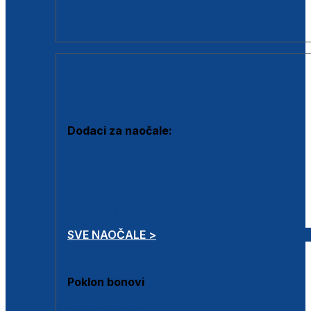
Dodaci za dioptrijske naočale
Poklon bonovi
DODACI
Dodaci za naočale:
Krpice za čišćenje
Kutijice za naočale
Sprejevi za čišćenje
Lančići za naočale
SVE NAOČALE >
Poklon bonovi
Poklon bonovi