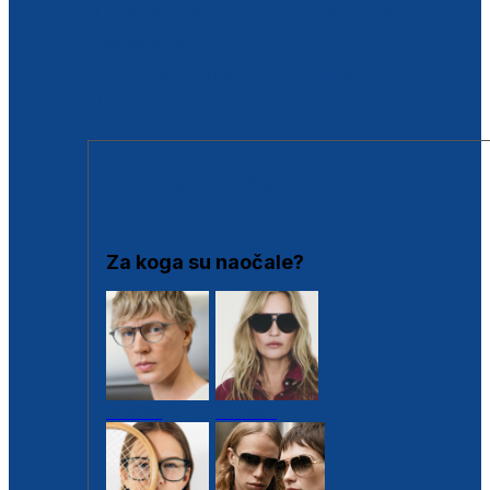
BESPLATNA KONTROLA SLUHA
Poslovnice
Proizvodi s loyalty popustima
Outlet
SUNČANE NAOČALE
Za koga su naočale?
Muške
Ženske