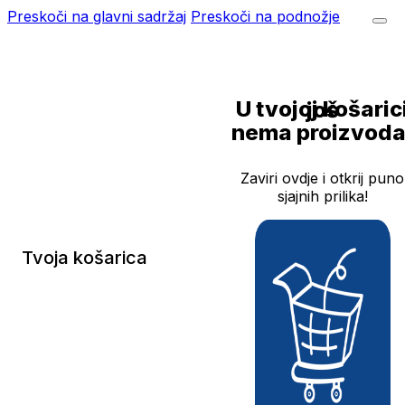
Preskoči na glavni sadržaj
Preskoči na podnožje
U tvojoj košarici još
nema proizvoda
Zaviri ovdje i otkrij puno
sjajnih prilika!
Tvoja košarica