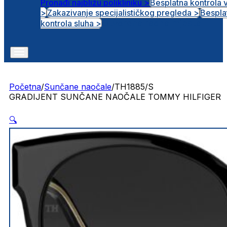
Pronađi najbližu polikliniku >
Besplatna kontrola 
>
Zakazivanje specijalističkog pregleda >
Bespla
Otvorena radna mjesta
kontrola sluha >
Početna
/
Sunčane naočale
/
TH1885/S
GRADIJENT SUNČANE NAOČALE TOMMY HILFIGER
🔍