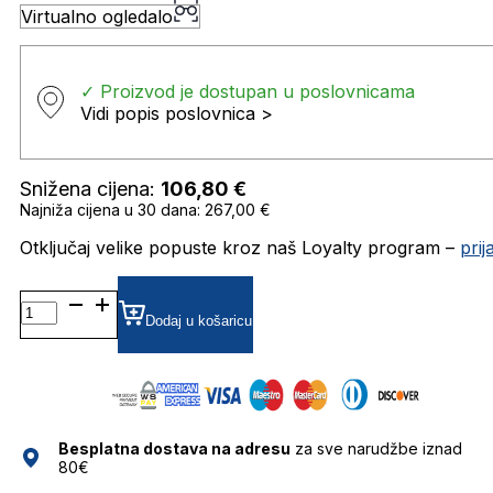
Virtualno ogledalo
✓ Proizvod je dostupan u poslovnicama
Vidi popis poslovnica >
Snižena cijena:
106,80
€
Najniža cijena u 30 dana: 267,00 €
Otključaj velike popuste kroz naš Loyalty program –
pri
TH1885/S
GRADIJENT SUNČANE
Dodaj u košaricu
NAOČALE
TOMMY
HILFIGER
količina
Besplatna dostava na adresu
za sve narudžbe iznad
80€