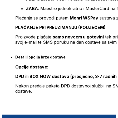
ZABA
: Maestro jednokratno i MasterCard na 
Plaćanje se provodi putem
Monri WSPay
sustava z
PLAĆANJE PRI PREUZIMANJU (POUZEĆEM)
Proizvode plaćate
samo novcem u gotovini
tek pr
svoj e-mail te SMS poruku na dan dostave sa svim 
Detalji opcija brze dostave
Opcije dostave:
DPD ili BOX NOW dostava (prosječno, 3-7 radnih
Nakon predaje paketa DPD dostavnoj službi, na SMS 
dostave.