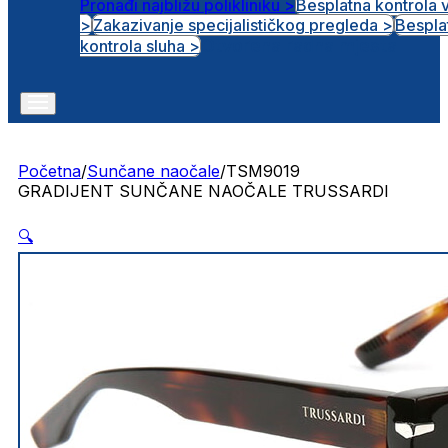
Pronađi najbližu polikliniku >
Besplatna kontrola 
>
Zakazivanje specijalističkog pregleda >
Bespla
Otvorena radna mjesta
kontrola sluha >
Početna
/
Sunčane naočale
/
TSM9019
GRADIJENT SUNČANE NAOČALE TRUSSARDI
🔍