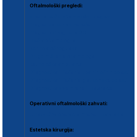
Oftalmološki pregledi:
Specijalistički oftalmološki pregled
Pregled za kontaktne leće
Pregled vidnog polja (OCT)
Dječja oftalmologija
Kontrola očnog tlaka
Drugo mišljenje oftalmologa
Retinološka ambulanta
Dijagnostika i liječenje upalnih očnih bolesti
Dijagnostika i liječenje glaukomske bolesti
Dijagnostika sive mrene ili katarakte
Operativni oftalmološki zahvati:
Ultrazvučna operacija mrene ili katarakta
Estetska kirurgija: