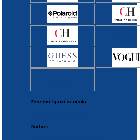
Svi brendovi >
Posebni tipovi naočala:
Okviri s clip-on dodatkom
Dodaci
Dodaci za dioptrijske naočale