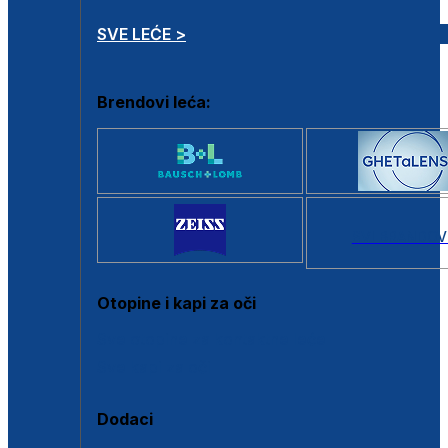
SVE LEĆE >
Brendovi leća:
SVI BRANDOV
Otopine i kapi za oči
Sve otopine za kontaktne leće
Sve kapi za oči
Dodaci