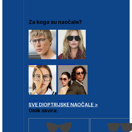
DIOPTRIJSKI OKVIRI
Za koga su naočale?
Muške
Ženske
Dječje
Unisex
SVE DIOPTRIJSKE NAOČALE >
Oblik okvira: