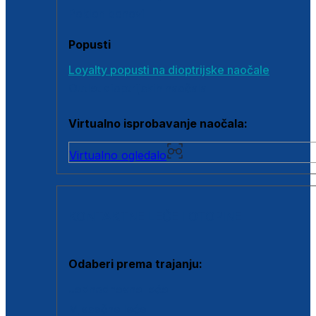
Poklon bonovi
Popusti
Loyalty popusti na dioptrijske naočale
Outlet dioptrijskih naočala
Virtualno isprobavanje naočala:
Virtualno ogledalo
KONTAKTNE LEĆE I OTOPINE
Odaberi prema trajanju:
Jednodnevne leće
Mjesečne leće