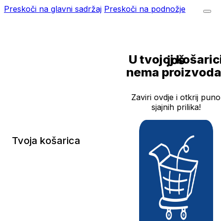
Preskoči na glavni sadržaj
Preskoči na podnožje
U tvojoj košarici još
nema proizvoda
Zaviri ovdje i otkrij puno
sjajnih prilika!
Tvoja košarica