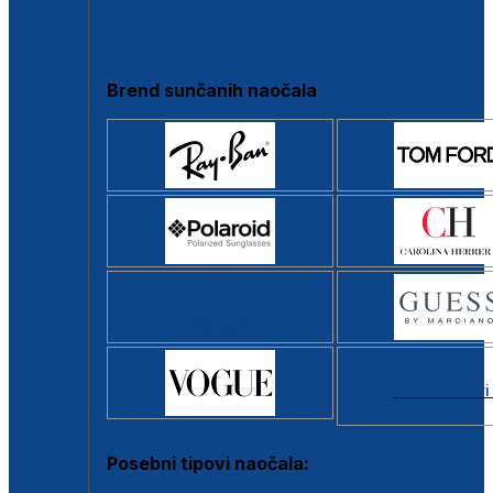
Clip-on
Poluokvir
Brend sunčanih naočala
Svi brendovi
Posebni tipovi naočala: