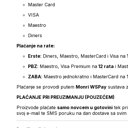
Master Card
VISA
Maestro
Diners
Plaćanje na rate:
Erste
: Diners, Maestro, MasterCard i Visa na
PBZ
: Maestro, Visa Premium na
12 rata
i Mas
ZABA
: Maestro jednokratno i MasterCard na 
Plaćanje se provodi putem
Monri WSPay
sustava z
PLAĆANJE PRI PREUZIMANJU (POUZEĆEM)
Proizvode plaćate
samo novcem u gotovini
tek pr
svoj e-mail te SMS poruku na dan dostave sa svim 