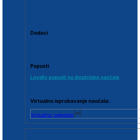
Polarizirane sunčane naočale
Fotokromatske sunčane naočale
Naočale s clip-on dodatkom
Dodaci
Dodaci za dioptrijske naočale
Poklon bonovi
Popusti
Loyalty popusti na dioptrijske naočale
Outlet dioptrijskih naočala
Virtualno isprobavanje naočala:
Virtualno ogledalo