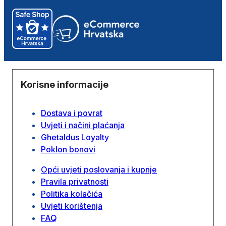
Korisne informacije
Dostava i povrat
Uvjeti i načini plaćanja
Ghetaldus Loyalty
Poklon bonovi
Opći uvjeti poslovanja i kupnje
Pravila privatnosti
Politika kolačića
Uvjeti korištenja
FAQ