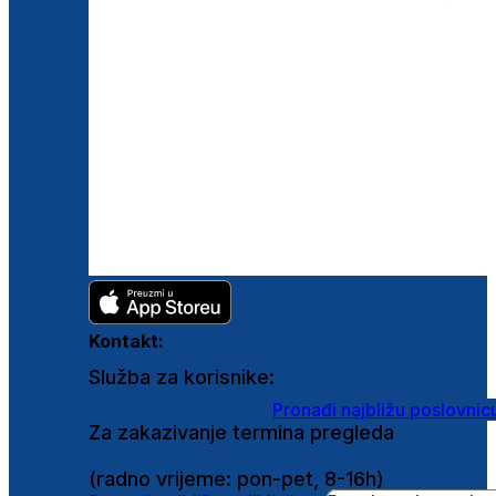
Kontakt:
Služba za korisnike:
shop@ghetaldus.hr
Pronađi najbližu poslovnic
Za zakazivanje termina pregleda
0800 222 025
(radno vrijeme: pon-pet, 8-16h)