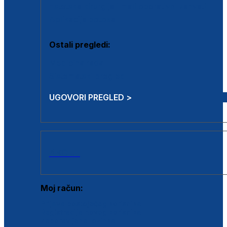
Estetska kirurgija i mali operativni zahvati
Aplikacija botoxa
Ostali pregledi:
Medicina rada
Sistematski pregled
UGOVORI PREGLED >
AKCIJE
Moj račun:
Prijava postojećeg korisnika
Registracija novog korisnika
Zaboravljena lozinka