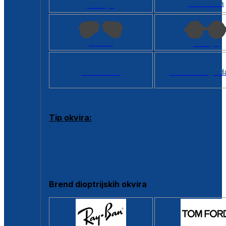
Kvadratan
Cat eye
Aviator
Okrugli
Svi oblici >
Virtualno ogled
Tip okvira:
Puni okvir
Clip-on
Poluokvir
Brend dioptrijskih okvira