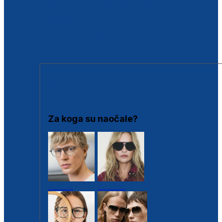
BESPLATNA KONTROLA SLUHA
Poslovnice
Proizvodi s loyalty popustima
Outlet
SUNČANE NAOČALE
Za koga su naočale?
Muške
Ženske