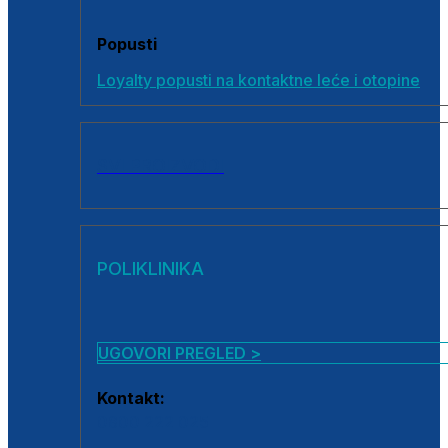
Popusti
Loyalty popusti na kontaktne leće i otopine
SVI PROIZVODI
POLIKLINIKA
UGOVORI PREGLED >
Kontakt:
0800 222 025