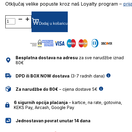
Otključaj velike popuste kroz naš Loyalty program –
pri
TSM9019
GRADIJENT SUNČANE
Dodaj u košaricu
NAOČALE
TRUSSARDI
količina
Besplatna dostava na adresu
za sve narudžbe iznad
80€
DPD ili BOX NOW dostava
(3-7 radnih dana)
Za narudžbe do 80€
– cijena dostave 5€
6 sigurnih opcija plaćanja
– kartice, na rate, gotovina,
KEKS Pay, Aircash, Google Pay
Jednostavan povrat unutar 14 dana