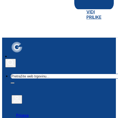
VIDI
PRILIKE
Traži
Prijava