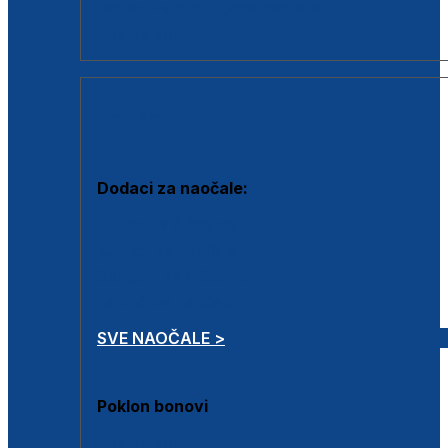
Dodaci za dioptrijske naočale
Poklon bonovi
DODACI
Dodaci za naočale:
Krpice za čišćenje
Kutijice za naočale
Sprejevi za čišćenje
Lančići za naočale
SVE NAOČALE >
Poklon bonovi
Poklon bonovi