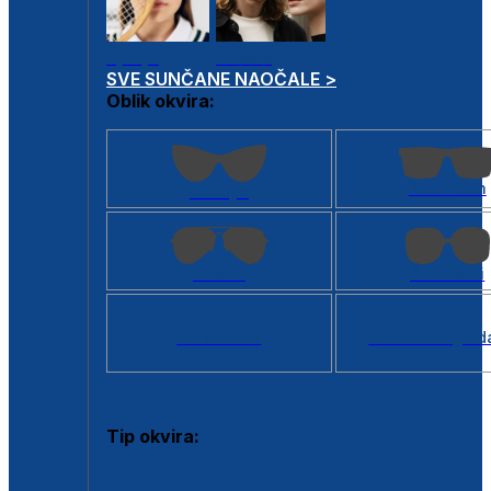
Dječje
Unisex
SVE SUNČANE NAOČALE >
Oblik okvira:
Kvadratan
Cat eye
Aviator
Četvrtasti
Svi oblici >
Virtualno ogled
Tip okvira:
Puni okvir