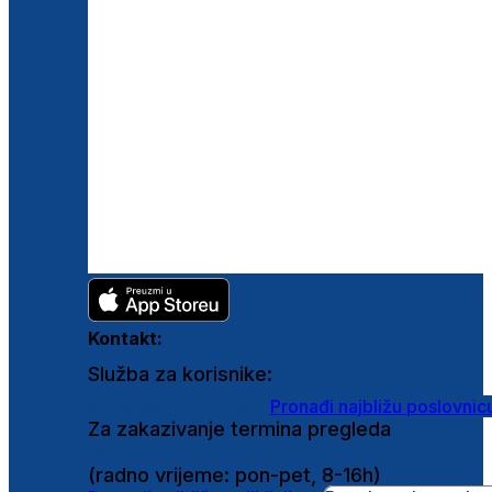
Kontakt:
Služba za korisnike:
shop@ghetaldus.hr
Pronađi najbližu poslovnic
Za zakazivanje termina pregleda
0800 222 025
(radno vrijeme: pon-pet, 8-16h)