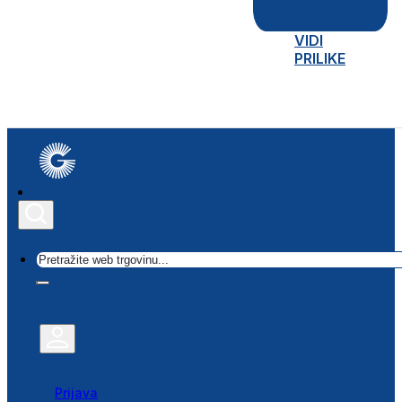
VIDI
PRILIKE
Traži
Prijava