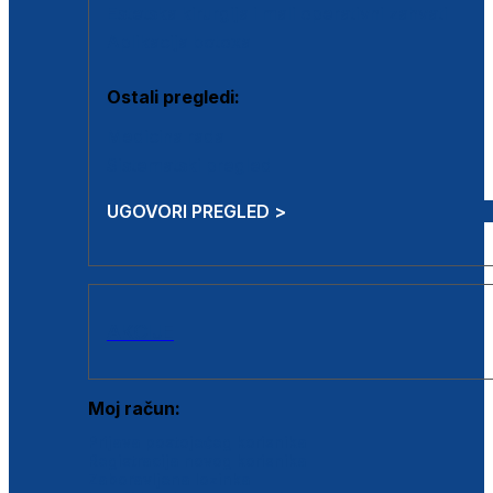
Estetska kirurgija i mali operativni zahvati
Aplikacija botoxa
Ostali pregledi:
Medicina rada
Sistematski pregled
UGOVORI PREGLED >
AKCIJE
Moj račun:
Prijava postojećeg korisnika
Registracija novog korisnika
Zaboravljena lozinka