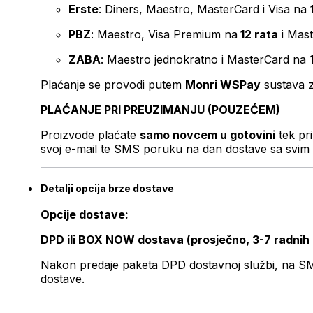
Erste
: Diners, Maestro, MasterCard i Visa na
PBZ
: Maestro, Visa Premium na
12 rata
i Mas
ZABA
: Maestro jednokratno i MasterCard na 
Plaćanje se provodi putem
Monri WSPay
sustava z
PLAĆANJE PRI PREUZIMANJU (POUZEĆEM)
Proizvode plaćate
samo novcem u gotovini
tek pr
svoj e-mail te SMS poruku na dan dostave sa svim 
Detalji opcija brze dostave
Opcije dostave:
DPD ili BOX NOW dostava (prosječno, 3-7 radnih
Nakon predaje paketa DPD dostavnoj službi, na SMS 
dostave.