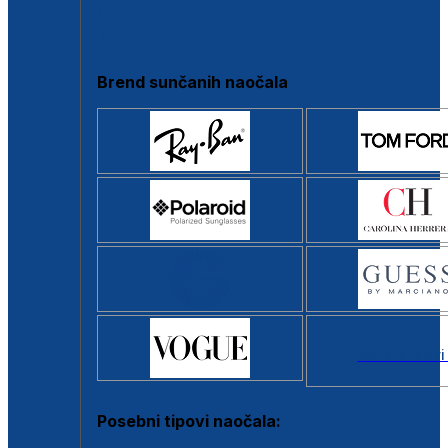
Clip-on
Poluokvir
Brend sunčanih naočala
Svi brendovi
Posebni tipovi naočala: