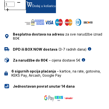
TSW1065 DIOPTRIJSKI
OKVIRI
Dodaj u košaricu
TRUSSARDI
količina
Besplatna dostava na adresu
za sve narudžbe iznad
80€
DPD ili BOX NOW dostava
(3-7 radnih dana)
Za narudžbe do 80€
– cijena dostave 5€
6 sigurnih opcija plaćanja
– kartice, na rate, gotovina,
KEKS Pay, Aircash, Google Pay
Jednostavan povrat unutar 14 dana