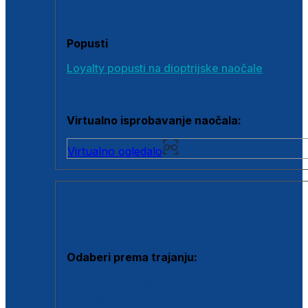
Poklon bonovi
Popusti
Loyalty popusti na dioptrijske naočale
Outlet dioptrijskih naočala
Virtualno isprobavanje naočala:
Virtualno ogledalo
KONTAKTNE LEĆE I OTOPINE
Odaberi prema trajanju:
Jednodnevne leće
Mjesečne leće