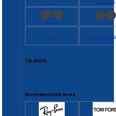
Kvadratan
Cat eye
Aviator
Okrugli
Svi oblici >
Virtualno ogled
Tip okvira:
Puni okvir
Clip-on
Poluokvir
Brend dioptrijskih okvira