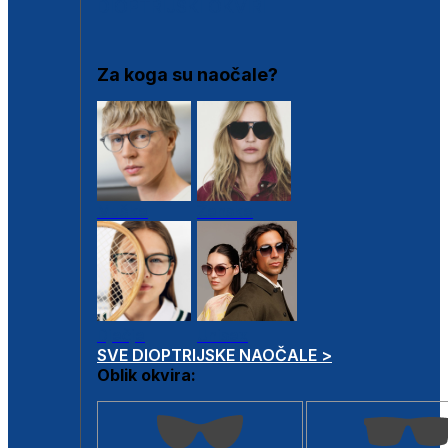
DIOPTRIJSKI OKVIRI
Za koga su naočale?
Muške
Ženske
Dječje
Unisex
SVE DIOPTRIJSKE NAOČALE >
Oblik okvira: