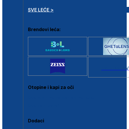
SVE LEĆE >
Brendovi leća:
SVI BRANDOV
Otopine i kapi za oči
Sve otopine za kontaktne leće
Sve kapi za oči
Dodaci