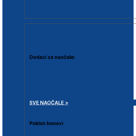
Dodaci za dioptrijske naočale
Poklon bonovi
DODACI
Dodaci za naočale:
Krpice za čišćenje
Kutijice za naočale
Sprejevi za čišćenje
Lančići za naočale
SVE NAOČALE >
Poklon bonovi
Poklon bonovi