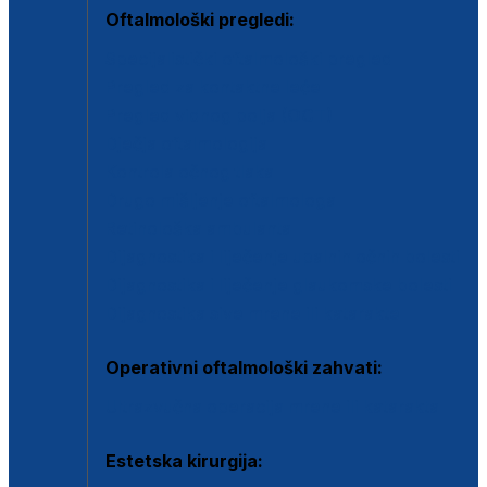
Oftalmološki pregledi:
Specijalistički oftalmološki pregled
Pregled za kontaktne leće
Pregled vidnog polja (OCT)
Dječja oftalmologija
Kontrola očnog tlaka
Drugo mišljenje oftalmologa
Retinološka ambulanta
Dijagnostika i liječenje upalnih očnih bolesti
Dijagnostika i liječenje glaukomske bolesti
Dijagnostika sive mrene ili katarakte
Operativni oftalmološki zahvati:
Ultrazvučna operacija mrene ili katarakta
Estetska kirurgija: