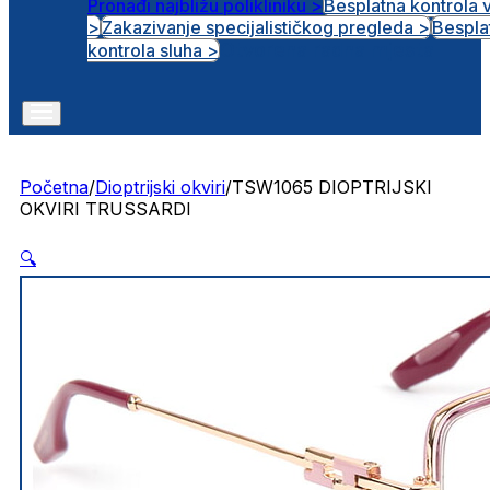
Pronađi najbližu polikliniku >
Besplatna kontrola 
>
Zakazivanje specijalističkog pregleda >
Bespla
Otvorena radna mjesta
kontrola sluha >
Početna
/
Dioptrijski okviri
/
TSW1065 DIOPTRIJSKI
OKVIRI TRUSSARDI
🔍