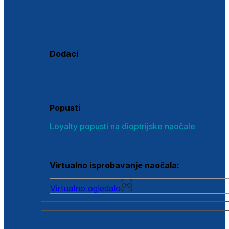
Polarizirane sunčane naočale
Fotokromatske sunčane naočale
Naočale s clip-on dodatkom
Dodaci
Dodaci za dioptrijske naočale
Poklon bonovi
Popusti
Loyalty popusti na dioptrijske naočale
Outlet dioptrijskih naočala
Virtualno isprobavanje naočala:
Virtualno ogledalo