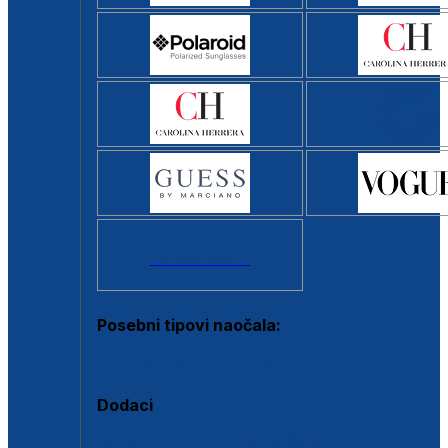
Svi brendovi >
Posebni tipovi naočala:
Okviri s clip-on dodatkom
Dodaci
Dodaci za dioptrijske naočale