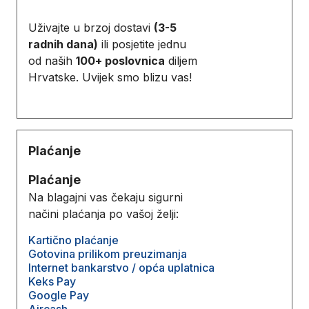
Uživajte u brzoj dostavi
(3-5
radnih dana)
ili posjetite jednu
od naših
100+ poslovnica
diljem
Hrvatske. Uvijek smo blizu vas!
Plaćanje
Plaćanje
Na blagajni vas čekaju sigurni
načini plaćanja po vašoj želji:
Kartično plaćanje
Gotovina prilikom preuzimanja
Internet bankarstvo / opća uplatnica
Keks Pay
Google Pay
Aircash