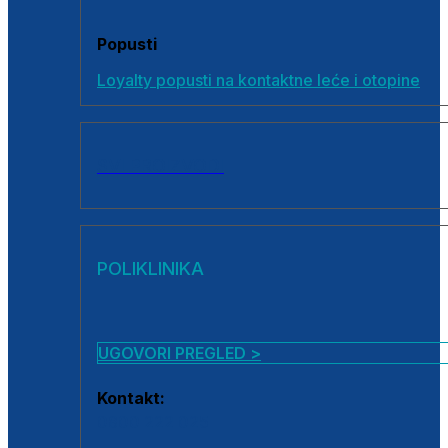
Popusti
Loyalty popusti na kontaktne leće i otopine
SVI PROIZVODI
POLIKLINIKA
UGOVORI PREGLED >
Kontakt:
0800 222 025