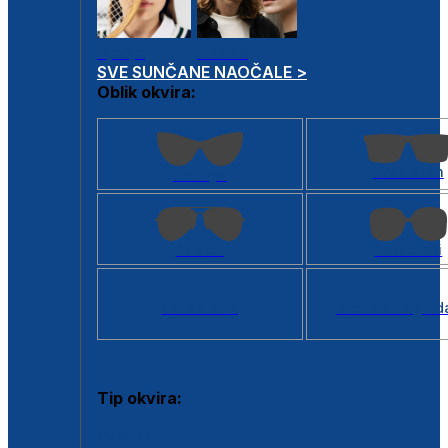
Dječje
Unisex
SVE SUNČANE NAOČALE >
Oblik okvira:
Kvadratan
Cat eye
Aviator
Četvrtasti
Svi oblici >
Virtualno ogled
Tip okvira:
Puni okvir