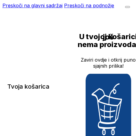
Preskoči na glavni sadržaj
Preskoči na podnožje
U tvojoj košarici još
nema proizvoda
Zaviri ovdje i otkrij puno
sjajnih prilika!
Tvoja košarica