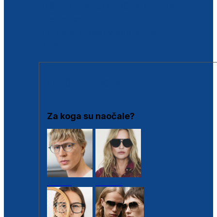
BESPLATNA KONTROLA SLUHA
Poslovnice
Proizvodi s loyalty popustima
Outlet
SUNČANE NAOČALE
Za koga su naočale?
Muške
Ženske