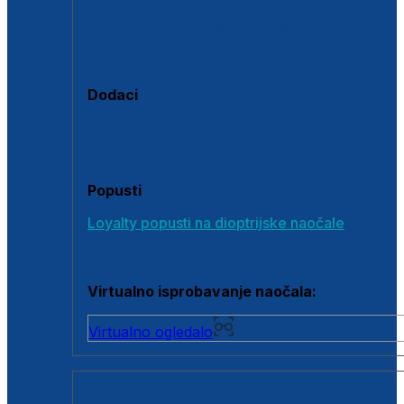
Polarizirane sunčane naočale
Fotokromatske sunčane naočale
Naočale s clip-on dodatkom
Dodaci
Dodaci za dioptrijske naočale
Poklon bonovi
Popusti
Loyalty popusti na dioptrijske naočale
Outlet dioptrijskih naočala
Virtualno isprobavanje naočala:
Virtualno ogledalo