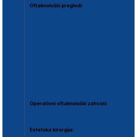
Oftalmološki pregledi:
Specijalistički oftalmološki pregled
Pregled za kontaktne leće
Pregled vidnog polja (OCT)
Dječja oftalmologija
Kontrola očnog tlaka
Drugo mišljenje oftalmologa
Retinološka ambulanta
Dijagnostika i liječenje upalnih očnih bolesti
Dijagnostika i liječenje glaukomske bolesti
Dijagnostika sive mrene ili katarakte
Operativni oftalmološki zahvati:
Ultrazvučna operacija mrene ili katarakta
Estetska kirurgija: