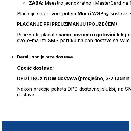
ZABA
: Maestro jednokratno i MasterCard na 
Plaćanje se provodi putem
Monri WSPay
sustava z
PLAĆANJE PRI PREUZIMANJU (POUZEĆEM)
Proizvode plaćate
samo novcem u gotovini
tek pr
svoj e-mail te SMS poruku na dan dostave sa svim 
Detalji opcija brze dostave
Opcije dostave:
DPD ili BOX NOW dostava (prosječno, 3-7 radnih
Nakon predaje paketa DPD dostavnoj službi, na SMS 
dostave.