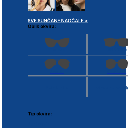
Dječje
Unisex
SVE SUNČANE NAOČALE >
Oblik okvira:
Kvadratan
Cat eye
Aviator
Četvrtasti
Svi oblici >
Virtualno ogled
Tip okvira:
Puni okvir