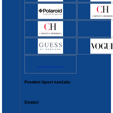
Svi brendovi >
Posebni tipovi naočala:
Okviri s clip-on dodatkom
Dodaci
Dodaci za dioptrijske naočale