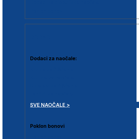
Dodaci za dioptrijske naočale
Poklon bonovi
DODACI
Dodaci za naočale:
Krpice za čišćenje
Kutijice za naočale
Sprejevi za čišćenje
Lančići za naočale
SVE NAOČALE >
Poklon bonovi
Poklon bonovi