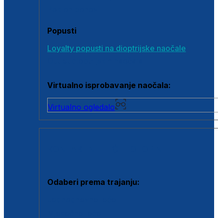
Poklon bonovi
Popusti
Loyalty popusti na dioptrijske naočale
Outlet dioptrijskih naočala
Virtualno isprobavanje naočala:
Virtualno ogledalo
KONTAKTNE LEĆE I OTOPINE
Odaberi prema trajanju:
Jednodnevne leće
Mjesečne leće