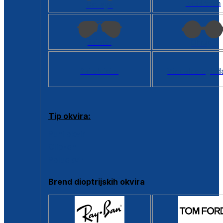
Kvadratan
Cat eye
Aviator
Okrugli
Svi oblici >
Virtualno ogled
Tip okvira:
Puni okvir
Clip-on
Poluokvir
Brend dioptrijskih okvira