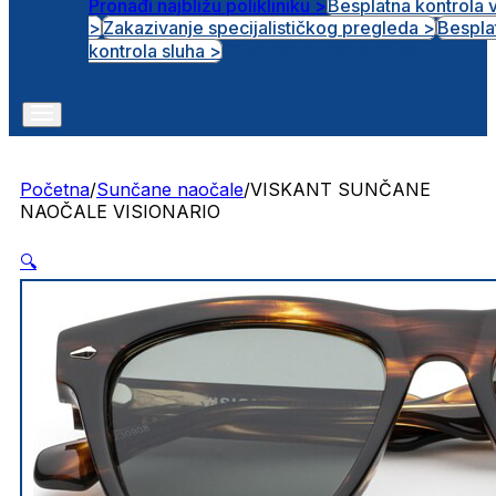
Pronađi najbližu polikliniku >
Besplatna kontrola 
>
Zakazivanje specijalističkog pregleda >
Bespla
Otvorena radna mjesta
kontrola sluha >
Početna
/
Sunčane naočale
/
VISKANT SUNČANE
NAOČALE VISIONARIO
🔍