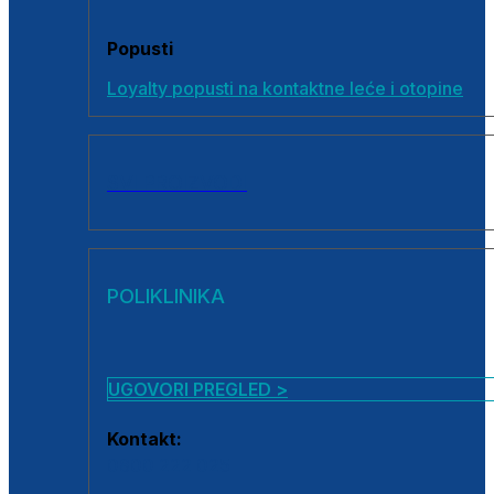
Popusti
Loyalty popusti na kontaktne leće i otopine
SVI PROIZVODI
POLIKLINIKA
UGOVORI PREGLED >
Kontakt:
0800 222 025