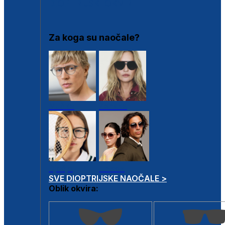
DIOPTRIJSKI OKVIRI
Za koga su naočale?
Muške
Ženske
Dječje
Unisex
SVE DIOPTRIJSKE NAOČALE >
Oblik okvira: