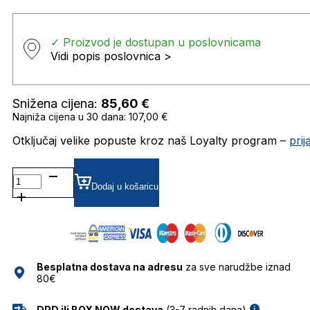
✓ Proizvod je dostupan u poslovnicama
Vidi popis poslovnica >
Snižena cijena:
85,60
€
Najniža cijena u 30 dana: 107,00 €
Otključaj velike popuste kroz naš Loyalty program –
pri
VISKANT SUNČANE
NAOČALE
Dodaj u košaricu
VISIONARIO
količina
Besplatna dostava na adresu
za sve narudžbe iznad
80€
DPD ili BOX NOW dostava
(3-7 radnih dana)