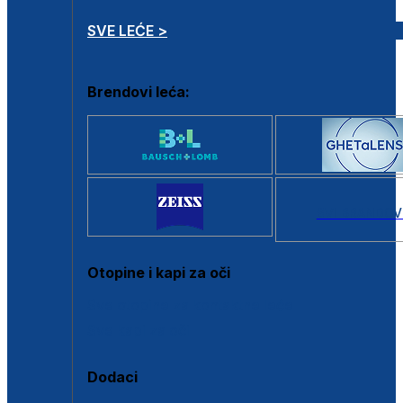
SVE LEĆE >
Brendovi leća:
SVI BRANDOV
Otopine i kapi za oči
Sve otopine za kontaktne leće
Sve kapi za oči
Dodaci