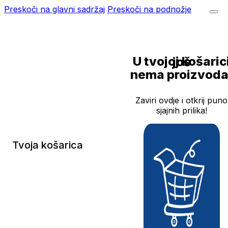
Preskoči na glavni sadržaj
Preskoči na podnožje
U tvojoj košarici još
nema proizvoda
Zaviri ovdje i otkrij puno
sjajnih prilika!
Tvoja košarica