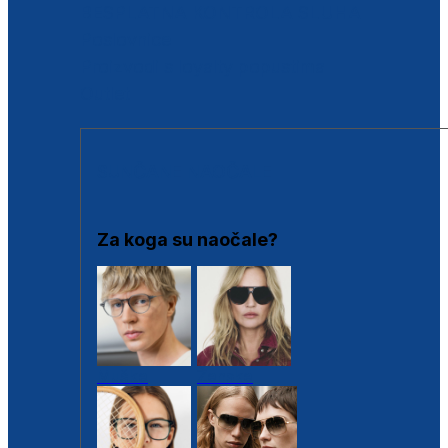
BESPLATNA KONTROLA SLUHA
Poslovnice
Proizvodi s loyalty popustima
Outlet
SUNČANE NAOČALE
Za koga su naočale?
Muške
Ženske