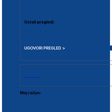
Estetska kirurgija i mali operativni zahvati
Aplikacija botoxa
Ostali pregledi:
Medicina rada
Sistematski pregled
UGOVORI PREGLED >
AKCIJE
Moj račun:
Prijava postojećeg korisnika
Registracija novog korisnika
Zaboravljena lozinka