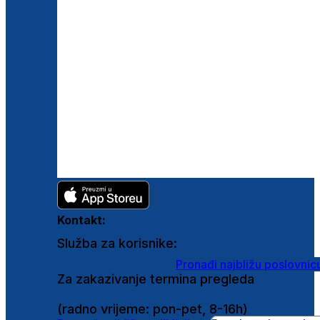
Kontakt:
Služba za korisnike:
shop@ghetaldus.hr
Pronađi najbližu poslovnic
Za zakazivanje termina pregleda
0800 222 025
(radno vrijeme: pon-pet, 8-16h)