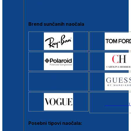
Clip-on
Poluokvir
Brend sunčanih naočala
Svi brendovi
Posebni tipovi naočala: