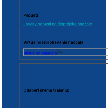
Poklon bonovi
Popusti
Loyalty popusti na dioptrijske naočale
Outlet dioptrijskih naočala
Virtualno isprobavanje naočala:
Virtualno ogledalo
KONTAKTNE LEĆE I OTOPINE
Odaberi prema trajanju:
Jednodnevne leće
Mjesečne leće