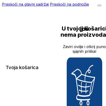
Preskoči na glavni sadržaj
Preskoči na podnožje
U tvojoj košarici još
nema proizvoda
Zaviri ovdje i otkrij puno
sjajnih prilika!
Tvoja košarica