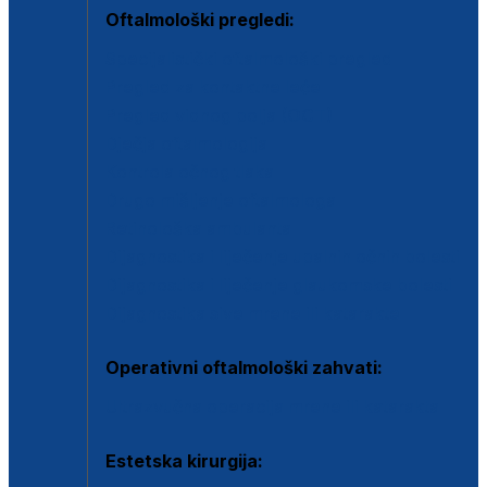
Oftalmološki pregledi:
Specijalistički oftalmološki pregled
Pregled za kontaktne leće
Pregled vidnog polja (OCT)
Dječja oftalmologija
Kontrola očnog tlaka
Drugo mišljenje oftalmologa
Retinološka ambulanta
Dijagnostika i liječenje upalnih očnih bolesti
Dijagnostika i liječenje glaukomske bolesti
Dijagnostika sive mrene ili katarakte
Operativni oftalmološki zahvati:
Ultrazvučna operacija mrene ili katarakta
Estetska kirurgija: