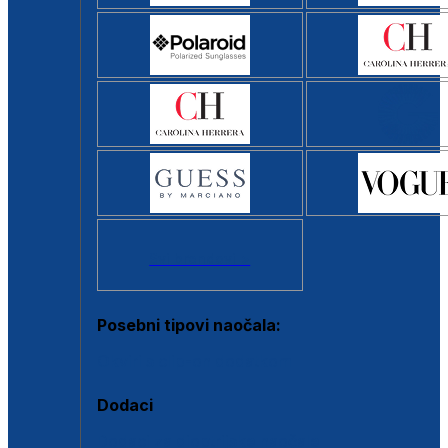
Svi brendovi >
Posebni tipovi naočala:
Okviri s clip-on dodatkom
Dodaci
Dodaci za dioptrijske naočale