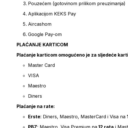
Pouzećem (gotovinom prilikom preuzimanja)
Aplikacijom KEKS Pay
Aircashom
Google Pay-om
PLAĆANJE KARTICOM
Plaćanje karticom omogućeno je za sljedeće kart
Master Card
VISA
Maestro
Diners
Plaćanje na rate:
Erste
: Diners, Maestro, MasterCard i Visa na
PBZ
: Maestro, Visa Premium na
12 rata
i Mas