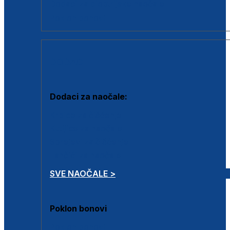
Dodaci za dioptrijske naočale
Poklon bonovi
DODACI
Dodaci za naočale:
Krpice za čišćenje
Kutijice za naočale
Sprejevi za čišćenje
Lančići za naočale
SVE NAOČALE >
Poklon bonovi
Poklon bonovi