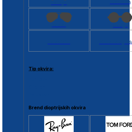
Kvadratan
Cat eye
Aviator
Okrugli
Svi oblici >
Virtualno ogled
Tip okvira:
Puni okvir
Clip-on
Poluokvir
Brend dioptrijskih okvira