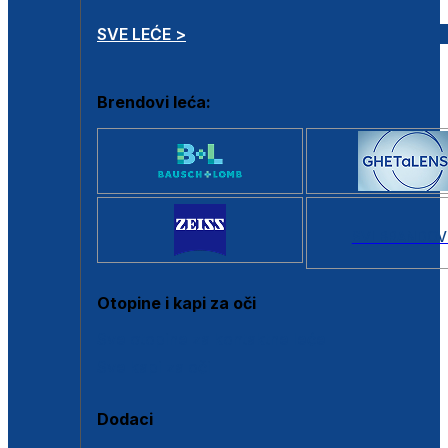
SVE LEĆE >
Brendovi leća:
SVI BRANDOV
Otopine i kapi za oči
Sve otopine za kontaktne leće
Sve kapi za oči
Dodaci