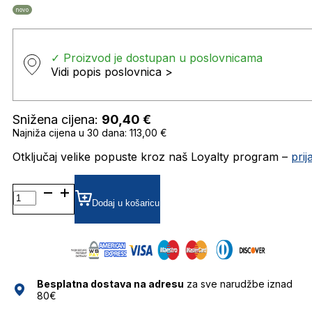
novo
✓ Proizvod je dostupan u poslovnicama
Vidi popis poslovnica >
Snižena cijena:
90,40
€
Najniža cijena u 30 dana: 113,00 €
Otključaj velike popuste kroz naš Loyalty program –
pri
VISMEL SUNČANE
NAOČALE
Dodaj u košaricu
VISIONARIO
količina
Besplatna dostava na adresu
za sve narudžbe iznad
80€