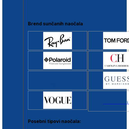
Clip-on
Poluokvir
Brend sunčanih naočala
Svi brendovi
Posebni tipovi naočala: