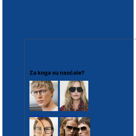
BESPLATNA KONTROLA SLUHA
Poslovnice
Proizvodi s loyalty popustima
Outlet
SUNČANE NAOČALE
Za koga su naočale?
Muške
Ženske