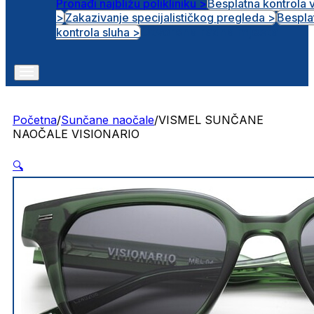
Pronađi najbližu polikliniku >
Besplatna kontrola 
>
Zakazivanje specijalističkog pregleda >
Bespla
Otvorena radna mjesta
kontrola sluha >
Početna
/
Sunčane naočale
/
VISMEL SUNČANE
NAOČALE VISIONARIO
🔍