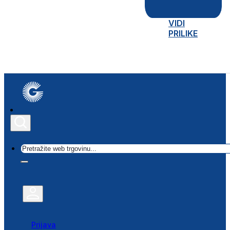
VIDI
PRILIKE
Traži
Prijava