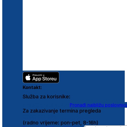
Kontakt:
Služba za korisnike:
shop@ghetaldus.hr
Pronađi najbližu poslovnic
Za zakazivanje termina pregleda
0800 222 025
(radno vrijeme: pon-pet, 8-16h)