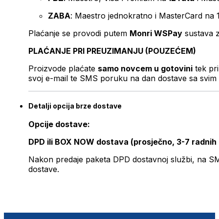
ZABA
: Maestro jednokratno i MasterCard na 
Plaćanje se provodi putem
Monri WSPay
sustava z
PLAĆANJE PRI PREUZIMANJU (POUZEĆEM)
Proizvode plaćate
samo novcem u gotovini
tek pr
svoj e-mail te SMS poruku na dan dostave sa svim 
Detalji opcija brze dostave
Opcije dostave:
DPD ili BOX NOW dostava (prosječno, 3-7 radnih
Nakon predaje paketa DPD dostavnoj službi, na SMS 
dostave.