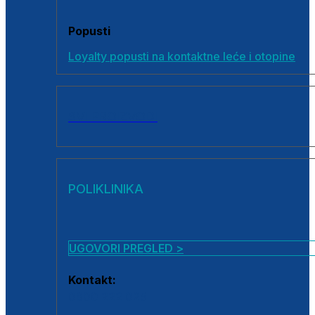
Popusti
Loyalty popusti na kontaktne leće i otopine
SVI PROIZVODI
POLIKLINIKA
UGOVORI PREGLED >
Kontakt:
0800 222 025