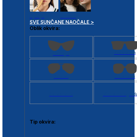
Dječje
Unisex
SVE SUNČANE NAOČALE >
Oblik okvira:
Kvadratan
Cat eye
Aviator
Četvrtasti
Svi oblici >
Virtualno ogled
Tip okvira:
Puni okvir