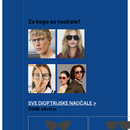
DIOPTRIJSKI OKVIRI
Za koga su naočale?
Muške
Ženske
Dječje
Unisex
SVE DIOPTRIJSKE NAOČALE >
Oblik okvira: