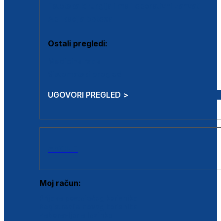
Estetska kirurgija i mali operativni zahvati
Aplikacija botoxa
Ostali pregledi:
Medicina rada
Sistematski pregled
UGOVORI PREGLED >
AKCIJE
Moj račun:
Prijava postojećeg korisnika
Registracija novog korisnika
Zaboravljena lozinka