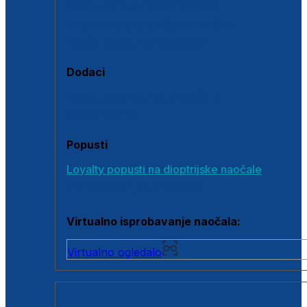
Polarizirane sunčane naočale
Fotokromatske sunčane naočale
Naočale s clip-on dodatkom
Dodaci
Dodaci za dioptrijske naočale
Poklon bonovi
Popusti
Loyalty popusti na dioptrijske naočale
Outlet dioptrijskih naočala
Virtualno isprobavanje naočala:
Virtualno ogledalo