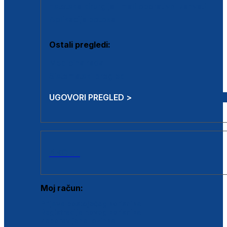
Estetska kirurgija i mali operativni zahvati
Aplikacija botoxa
Ostali pregledi:
Medicina rada
Sistematski pregled
UGOVORI PREGLED >
AKCIJE
Moj račun:
Prijava postojećeg korisnika
Registracija novog korisnika
Zaboravljena lozinka