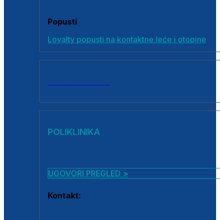
Popusti
Loyalty popusti na kontaktne leće i otopine
SVI PROIZVODI
POLIKLINIKA
UGOVORI PREGLED >
Kontakt:
0800 222 025