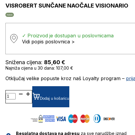
VISROBERT SUNČANE NAOČALE VISIONARIO
novo
✓ Proizvod je dostupan u poslovnicama
Vidi popis poslovnica >
Snižena cijena:
85,60
€
Najniža cijena u 30 dana: 107,00 €
Otključaj velike popuste kroz naš Loyalty program –
pri
VISROBERT SUNČANE
NAOČALE
Dodaj u košaricu
VISIONARIO
količina
Besplatna dostava na adresu
za sve narudžbe iznad