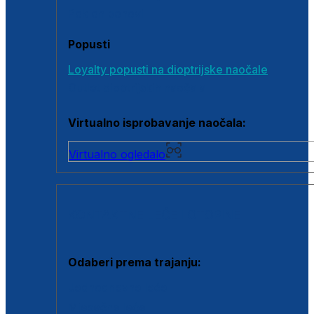
Poklon bonovi
Popusti
Loyalty popusti na dioptrijske naočale
Outlet dioptrijskih naočala
Virtualno isprobavanje naočala:
Virtualno ogledalo
KONTAKTNE LEĆE I OTOPINE
Odaberi prema trajanju:
Jednodnevne leće
Mjesečne leće