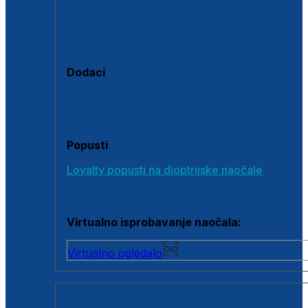
Polarizirane sunčane naočale
Fotokromatske sunčane naočale
Naočale s clip-on dodatkom
Dodaci
Dodaci za dioptrijske naočale
Poklon bonovi
Popusti
Loyalty popusti na dioptrijske naočale
Outlet dioptrijskih naočala
Virtualno isprobavanje naočala:
Virtualno ogledalo