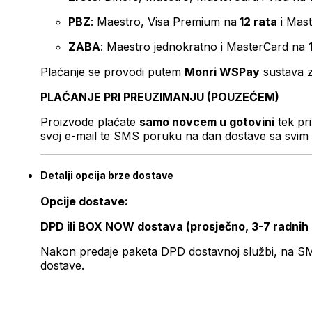
PBZ
: Maestro, Visa Premium na
12 rata
i Mas
ZABA
: Maestro jednokratno i MasterCard na 
Plaćanje se provodi putem
Monri WSPay
sustava z
PLAĆANJE PRI PREUZIMANJU (POUZEĆEM)
Proizvode plaćate
samo novcem u gotovini
tek pr
svoj e-mail te SMS poruku na dan dostave sa svim 
Detalji opcija brze dostave
Opcije dostave:
DPD ili BOX NOW dostava (prosječno, 3-7 radnih
Nakon predaje paketa DPD dostavnoj službi, na SMS 
dostave.