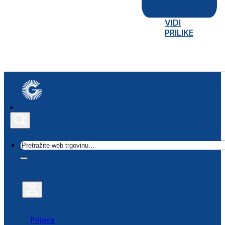
VIDI
PRILIKE
Traži
Prijava