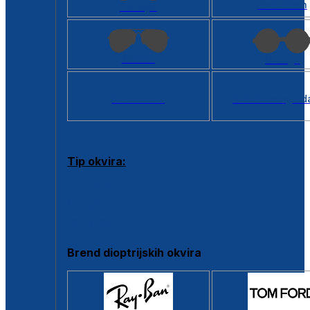
Kvadratan
Cat eye
Aviator
Okrugli
Svi oblici >
Virtualno ogled
Tip okvira:
Puni okvir
Clip-on
Poluokvir
Brend dioptrijskih okvira