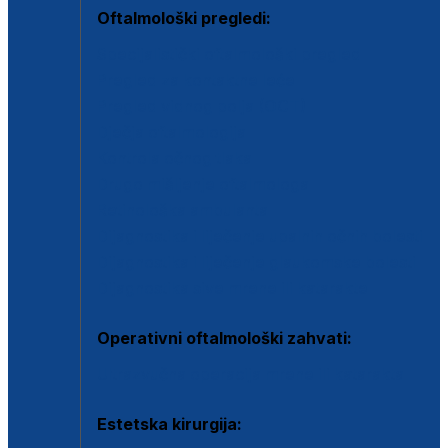
Oftalmološki pregledi:
Specijalistički oftalmološki pregled
Pregled za kontaktne leće
Pregled vidnog polja (OCT)
Dječja oftalmologija
Kontrola očnog tlaka
Drugo mišljenje oftalmologa
Retinološka ambulanta
Dijagnostika i liječenje upalnih očnih bolesti
Dijagnostika i liječenje glaukomske bolesti
Dijagnostika sive mrene ili katarakte
Operativni oftalmološki zahvati:
Ultrazvučna operacija mrene ili katarakta
Estetska kirurgija: