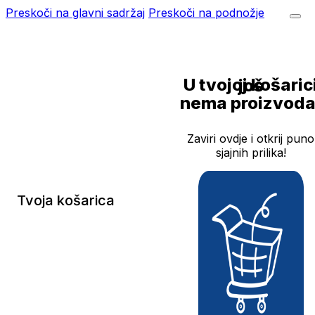
Preskoči na glavni sadržaj
Preskoči na podnožje
U tvojoj košarici još
nema proizvoda
Zaviri ovdje i otkrij puno
sjajnih prilika!
Tvoja košarica