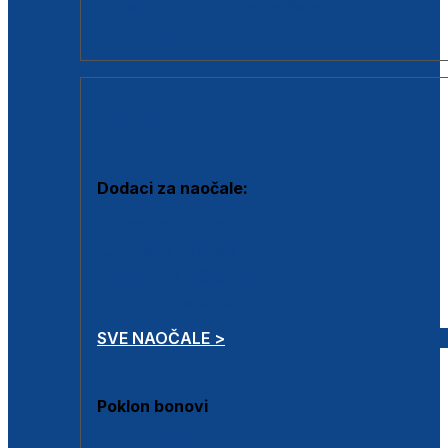
Dodaci za dioptrijske naočale
Poklon bonovi
DODACI
Dodaci za naočale:
Krpice za čišćenje
Kutijice za naočale
Sprejevi za čišćenje
Lančići za naočale
SVE NAOČALE >
Poklon bonovi
Poklon bonovi