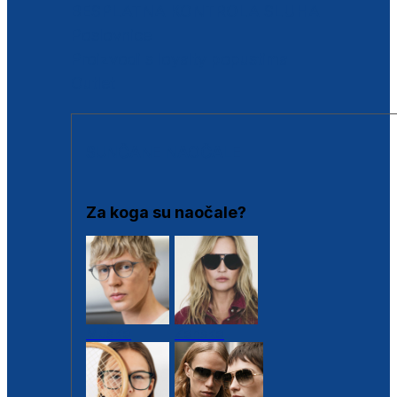
BESPLATNA KONTROLA SLUHA
Poslovnice
Proizvodi s loyalty popustima
Outlet
SUNČANE NAOČALE
Za koga su naočale?
Muške
Ženske