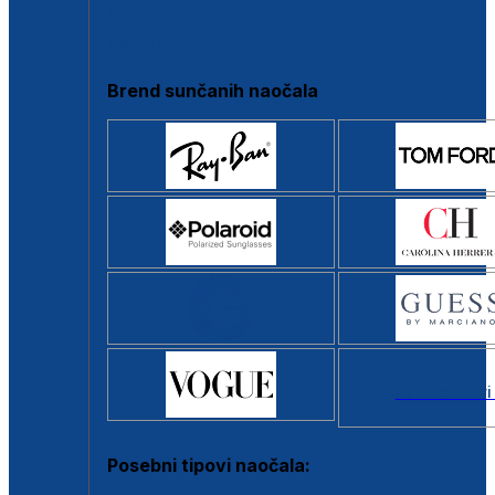
Clip-on
Poluokvir
Brend sunčanih naočala
Svi brendovi
Posebni tipovi naočala: