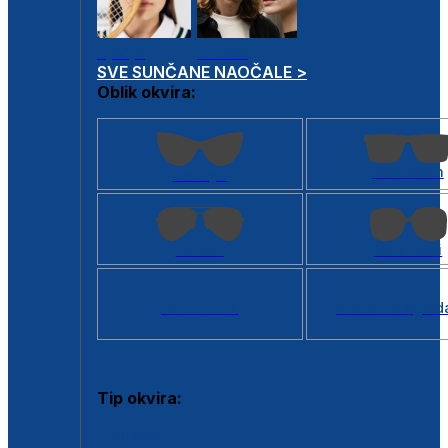
Dječje
Unisex
SVE SUNČANE NAOČALE >
Oblik okvira:
Kvadratan
Cat eye
Aviator
Četvrtasti
Svi oblici >
Virtualno ogled
Tip okvira:
Puni okvir