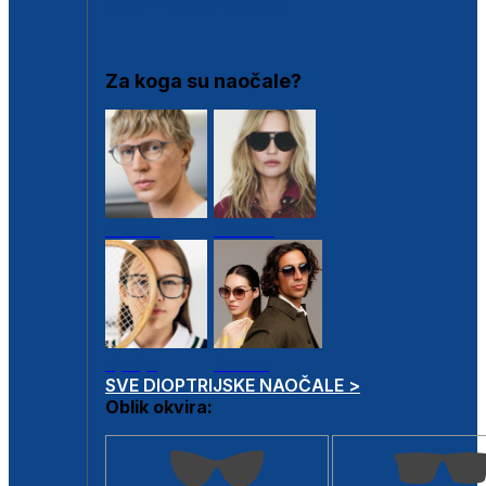
DIOPTRIJSKI OKVIRI
Za koga su naočale?
Muške
Ženske
Dječje
Unisex
SVE DIOPTRIJSKE NAOČALE >
Oblik okvira: