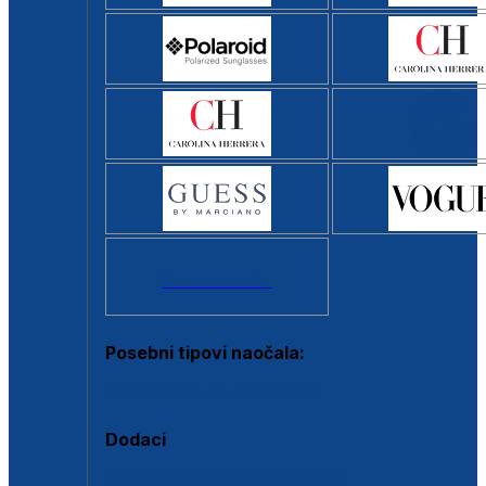
Svi brendovi >
Posebni tipovi naočala:
Okviri s clip-on dodatkom
Dodaci
Dodaci za dioptrijske naočale