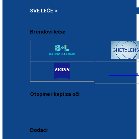
SVE LEĆE >
Brendovi leća:
SVI BRANDOV
Otopine i kapi za oči
Sve otopine za kontaktne leće
Sve kapi za oči
Dodaci