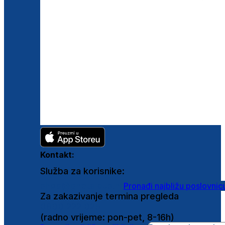
Kontakt:
Služba za korisnike:
shop@ghetaldus.hr
Pronađi najbližu poslovnic
Za zakazivanje termina pregleda
0800 222 025
(radno vrijeme: pon-pet, 8-16h)