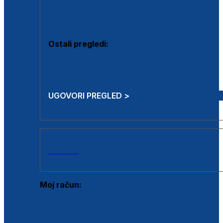
Estetska kirurgija i mali operativni zahvati
Aplikacija botoxa
Ostali pregledi:
Medicina rada
Sistematski pregled
UGOVORI PREGLED >
AKCIJE
Moj račun:
Prijava postojećeg korisnika
Registracija novog korisnika
Zaboravljena lozinka