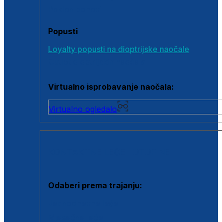
Poklon bonovi
Popusti
Loyalty popusti na dioptrijske naočale
Outlet dioptrijskih naočala
Virtualno isprobavanje naočala:
Virtualno ogledalo
KONTAKTNE LEĆE I OTOPINE
Odaberi prema trajanju:
Jednodnevne leće
Mjesečne leće