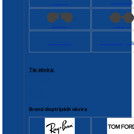
Kvadratan
Cat eye
Aviator
Okrugli
Svi oblici >
Virtualno ogled
Tip okvira:
Puni okvir
Clip-on
Poluokvir
Brend dioptrijskih okvira