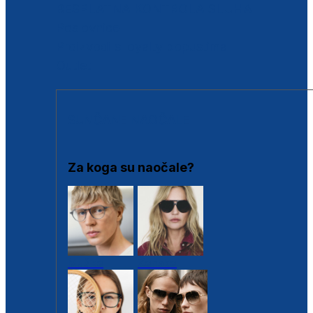
BESPLATNA KONTROLA SLUHA
Poslovnice
Proizvodi s loyalty popustima
Outlet
SUNČANE NAOČALE
Za koga su naočale?
Muške
Ženske