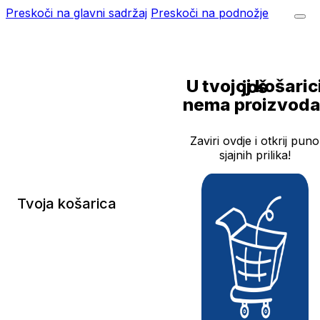
Preskoči na glavni sadržaj
Preskoči na podnožje
U tvojoj košarici još
nema proizvoda
Zaviri ovdje i otkrij puno
sjajnih prilika!
Tvoja košarica