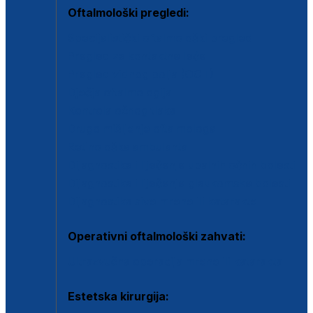
Oftalmološki pregledi:
Specijalistički oftalmološki pregled
Pregled za kontaktne leće
Pregled vidnog polja (OCT)
Dječja oftalmologija
Kontrola očnog tlaka
Drugo mišljenje oftalmologa
Retinološka ambulanta
Dijagnostika i liječenje upalnih očnih bolesti
Dijagnostika i liječenje glaukomske bolesti
Dijagnostika sive mrene ili katarakte
Operativni oftalmološki zahvati:
Ultrazvučna operacija mrene ili katarakta
Estetska kirurgija: