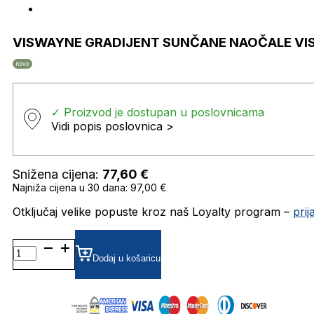
VISWAYNE GRADIJENT SUNČANE NAOČALE VI
novo
✓ Proizvod je dostupan u poslovnicama
Vidi popis poslovnica >
Snižena cijena:
77,60
€
Najniža cijena u 30 dana: 97,00 €
Otključaj velike popuste kroz naš Loyalty program –
pri
VISWAYNE
GRADIJENT SUNČANE
Dodaj u košaricu
NAOČALE
VISIONARIO
količina