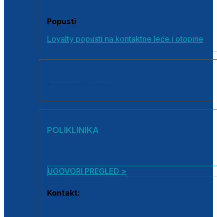
Popusti
Loyalty popusti na kontaktne leće i otopine
SVI PROIZVODI
POLIKLINIKA
UGOVORI PREGLED >
Kontakt:
0800 222 025