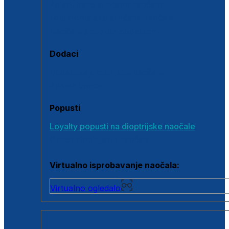
Polarizirane sunčane naočale
Fotokromatske sunčane naočale
Naočale s clip-on dodatkom
Dodaci
Dodaci za dioptrijske naočale
Poklon bonovi
Popusti
Loyalty popusti na dioptrijske naočale
Outlet dioptrijskih naočala
Virtualno isprobavanje naočala:
Virtualno ogledalo