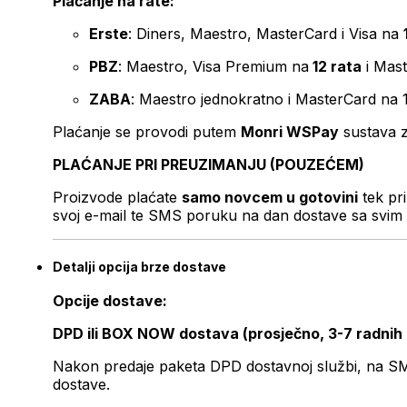
Plaćanje na rate:
Erste
: Diners, Maestro, MasterCard i Visa na
PBZ
: Maestro, Visa Premium na
12 rata
i Mas
ZABA
: Maestro jednokratno i MasterCard na 
Plaćanje se provodi putem
Monri WSPay
sustava z
PLAĆANJE PRI PREUZIMANJU (POUZEĆEM)
Proizvode plaćate
samo novcem u gotovini
tek pr
svoj e-mail te SMS poruku na dan dostave sa svim 
Detalji opcija brze dostave
Opcije dostave:
DPD ili BOX NOW dostava (prosječno, 3-7 radnih
Nakon predaje paketa DPD dostavnoj službi, na SMS 
dostave.