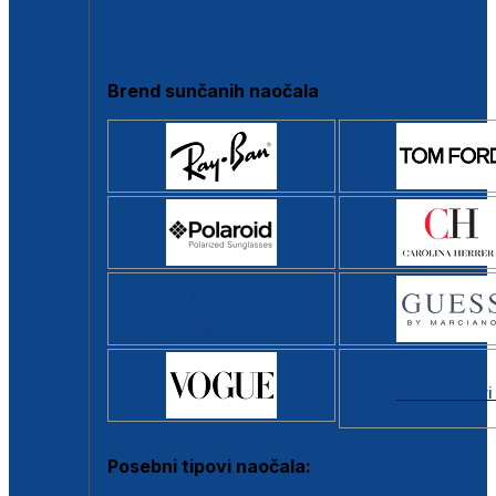
Clip-on
Poluokvir
Brend sunčanih naočala
Svi brendovi
Posebni tipovi naočala: