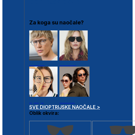
DIOPTRIJSKI OKVIRI
Za koga su naočale?
Muške
Ženske
Dječje
Unisex
SVE DIOPTRIJSKE NAOČALE >
Oblik okvira: