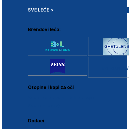
SVE LEĆE >
Brendovi leća:
SVI BRANDOV
Otopine i kapi za oči
Sve otopine za kontaktne leće
Sve kapi za oči
Dodaci