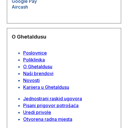
Google Pay
Aircash
O Ghetaldusu
Poslovnice
Poliklinika
O Ghetaldusu
Naši brendovi
Novosti
Karijera u Ghetaldusu
Jednostrani raskid ugovora
Pisani prigovor potrošaća
Uredi privole
Otvorena radna mjesta