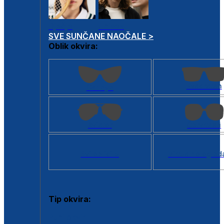
Dječje
Unisex
SVE SUNČANE NAOČALE >
Oblik okvira:
Kvadratan
Cat eye
Aviator
Četvrtasti
Svi oblici >
Virtualno ogled
Tip okvira:
Puni okvir