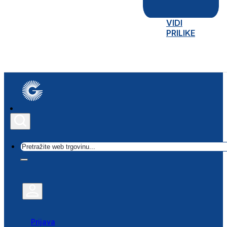
VIDI
PRILIKE
Traži
Prijava