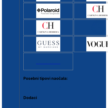
Svi brendovi >
Posebni tipovi naočala:
Okviri s clip-on dodatkom
Dodaci
Dodaci za dioptrijske naočale