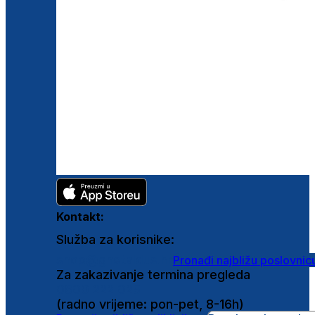
Kontakt:
Služba za korisnike:
shop@ghetaldus.hr
Pronađi najbližu poslovnic
Za zakazivanje termina pregleda
0800 222 025
(radno vrijeme: pon-pet, 8-16h)