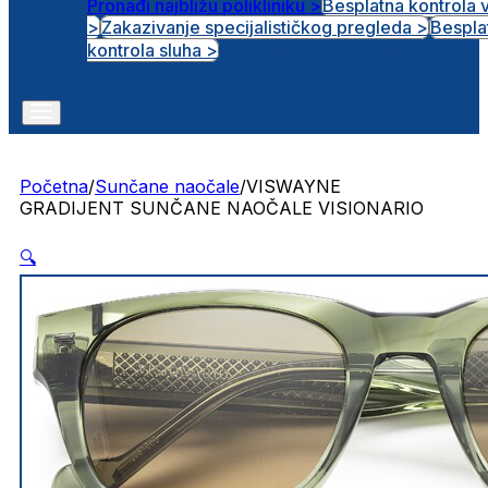
Pronađi najbližu polikliniku >
Besplatna kontrola 
>
Zakazivanje specijalističkog pregleda >
Bespla
Otvorena radna mjesta
kontrola sluha >
Početna
/
Sunčane naočale
/
VISWAYNE
GRADIJENT SUNČANE NAOČALE VISIONARIO
🔍