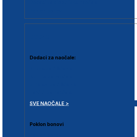
Dodaci za dioptrijske naočale
Poklon bonovi
DODACI
Dodaci za naočale:
Krpice za čišćenje
Kutijice za naočale
Sprejevi za čišćenje
Lančići za naočale
SVE NAOČALE >
Poklon bonovi
Poklon bonovi