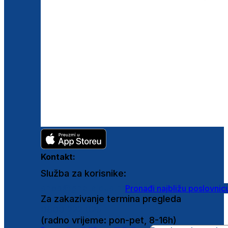
Kontakt:
Služba za korisnike:
shop@ghetaldus.hr
Pronađi najbližu poslovnic
Za zakazivanje termina pregleda
0800 222 025
(radno vrijeme: pon-pet, 8-16h)