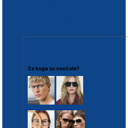
BESPLATNA KONTROLA SLUHA
Poslovnice
Proizvodi s loyalty popustima
Outlet
SUNČANE NAOČALE
Za koga su naočale?
Muške
Ženske