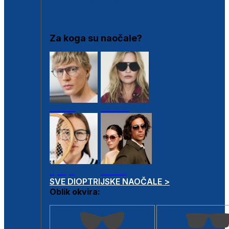
DIOPTRIJSKI OKVIRI
Za koga su naočale?
Muške
Ženske
Dječje
Unisex
SVE DIOPTRIJSKE NAOČALE >
Oblik okvira: