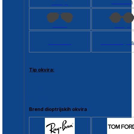
Kvadratan
Cat eye
Aviator
Okrugli
Svi oblici >
Virtualno ogled
Tip okvira:
Puni okvir
Clip-on
Poluokvir
Brend dioptrijskih okvira