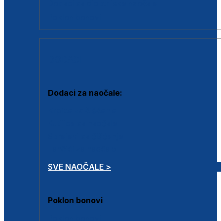
Dodaci za dioptrijske naočale
Poklon bonovi
DODACI
Dodaci za naočale:
Krpice za čišćenje
Kutijice za naočale
Sprejevi za čišćenje
Lančići za naočale
SVE NAOČALE >
Poklon bonovi
Poklon bonovi