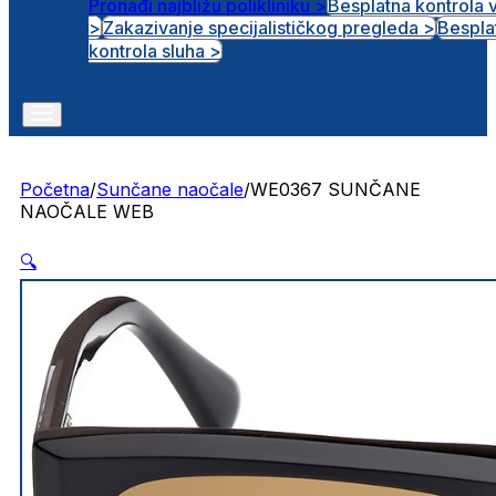
Pronađi najbližu polikliniku >
Besplatna kontrola 
>
Zakazivanje specijalističkog pregleda >
Bespla
Otvorena radna mjesta
kontrola sluha >
Početna
/
Sunčane naočale
/
WE0367 SUNČANE
NAOČALE WEB
🔍