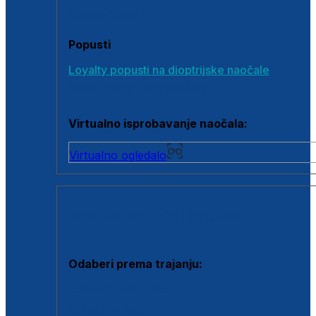
Poklon bonovi
Popusti
Loyalty popusti na dioptrijske naočale
Outlet dioptrijskih naočala
Virtualno isprobavanje naočala:
Virtualno ogledalo
KONTAKTNE LEĆE I OTOPINE
Odaberi prema trajanju:
Jednodnevne leće
Mjesečne leće