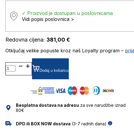
✓ Proizvod je dostupan u poslovnicama
Vidi popis poslovnica >
Redovna cijena:
381,00
€
Otključaj velike popuste kroz naš Loyalty program –
pri
WE0367 SUNČANE
NAOČALE
Dodaj u košaricu
WEB
količina
Besplatna dostava na adresu
za sve narudžbe iznad
80€
DPD ili BOX NOW dostava
(3-7 radnih dana)