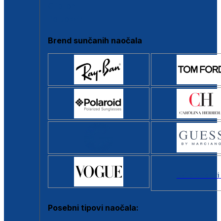
Clip-on
Poluokvir
Brend sunčanih naočala
Svi brendovi
Posebni tipovi naočala: