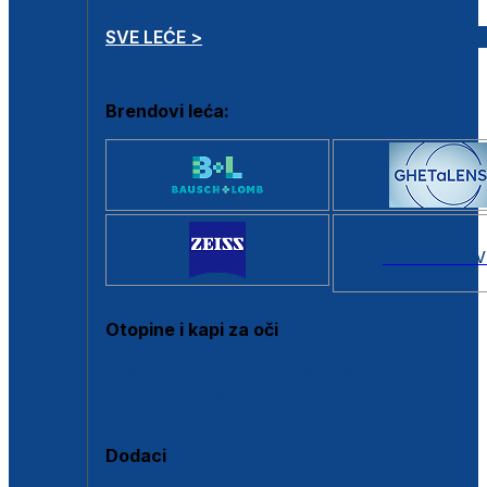
SVE LEĆE >
Brendovi leća:
SVI BRANDOV
Otopine i kapi za oči
Sve otopine za kontaktne leće
Sve kapi za oči
Dodaci