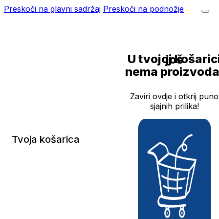
Preskoči na glavni sadržaj
Preskoči na podnožje
U tvojoj košarici još
nema proizvoda
Zaviri ovdje i otkrij puno
sjajnih prilika!
Tvoja košarica