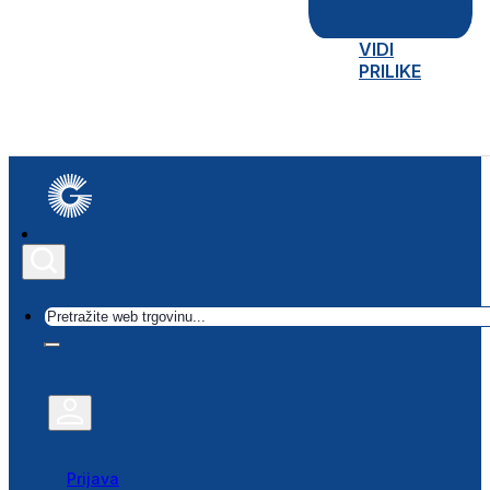
VIDI
PRILIKE
Traži
Prijava