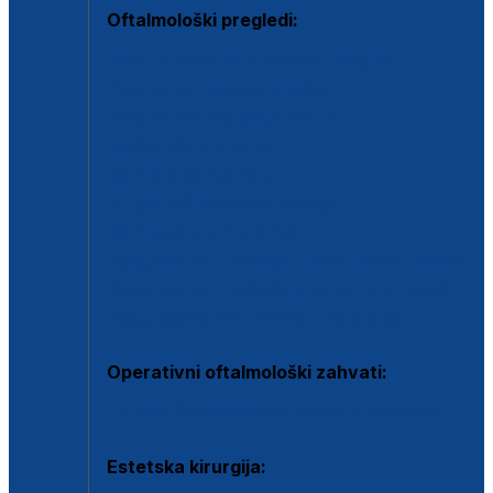
Oftalmološki pregledi:
Specijalistički oftalmološki pregled
Pregled za kontaktne leće
Pregled vidnog polja (OCT)
Dječja oftalmologija
Kontrola očnog tlaka
Drugo mišljenje oftalmologa
Retinološka ambulanta
Dijagnostika i liječenje upalnih očnih bolesti
Dijagnostika i liječenje glaukomske bolesti
Dijagnostika sive mrene ili katarakte
Operativni oftalmološki zahvati:
Ultrazvučna operacija mrene ili katarakta
Estetska kirurgija: