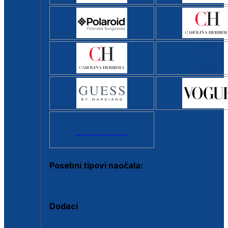
Svi brendovi >
Posebni tipovi naočala:
Okviri s clip-on dodatkom
Dodaci
Dodaci za dioptrijske naočale