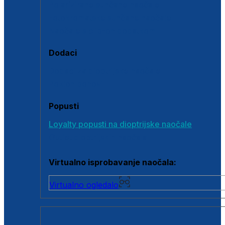
Polarizirane sunčane naočale
Fotokromatske sunčane naočale
Naočale s clip-on dodatkom
Dodaci
Dodaci za dioptrijske naočale
Poklon bonovi
Popusti
Loyalty popusti na dioptrijske naočale
Outlet dioptrijskih naočala
Virtualno isprobavanje naočala:
Virtualno ogledalo