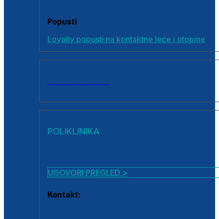
Popusti
Loyalty popusti na kontaktne leće i otopine
SVI PROIZVODI
POLIKLINIKA
UGOVORI PREGLED >
Kontakt:
0800 222 025