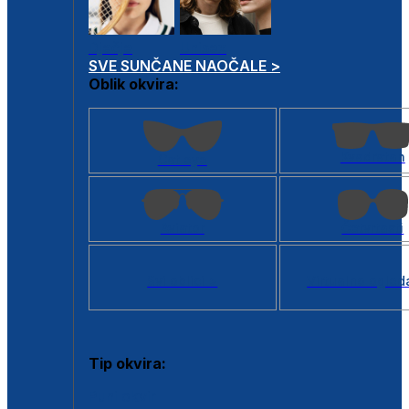
Dječje
Unisex
SVE SUNČANE NAOČALE >
Oblik okvira:
Kvadratan
Cat eye
Aviator
Četvrtasti
Svi oblici >
Virtualno ogled
Tip okvira:
Puni okvir