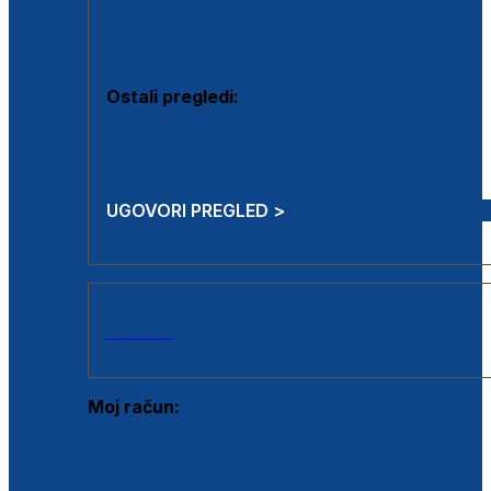
Estetska kirurgija i mali operativni zahvati
Aplikacija botoxa
Ostali pregledi:
Medicina rada
Sistematski pregled
UGOVORI PREGLED >
AKCIJE
Moj račun:
Prijava postojećeg korisnika
Registracija novog korisnika
Zaboravljena lozinka