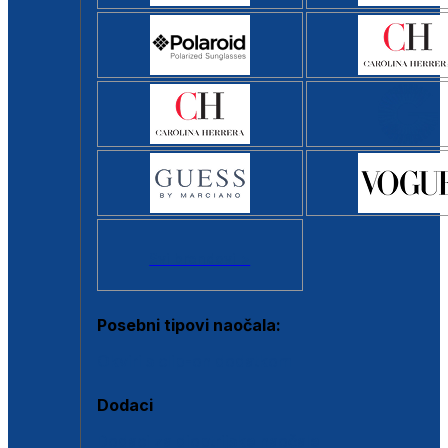
Svi brendovi >
Posebni tipovi naočala:
Okviri s clip-on dodatkom
Dodaci
Dodaci za dioptrijske naočale