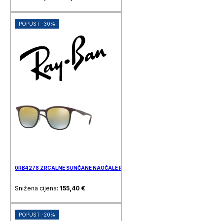
POPUST -30%
0RB4278 ZRCALNE SUNČANE NAOČALE RAY BAN
Snižena cijena:
155,40
€
POPUST -20%