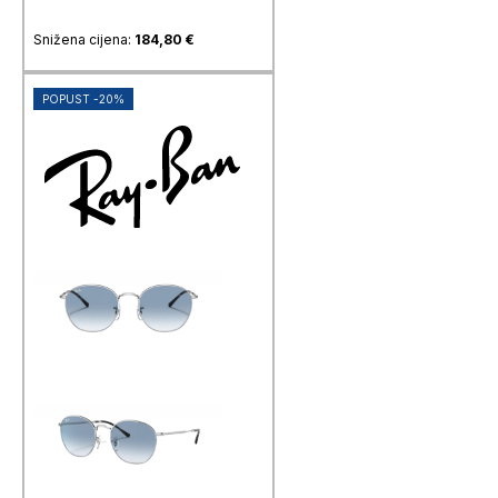
Snižena cijena:
184,80
€
POPUST -20%