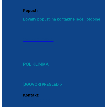
Popusti
Loyalty popusti na kontaktne leće i otopine
SVI PROIZVODI
POLIKLINIKA
UGOVORI PREGLED >
Kontakt:
0800 222 025