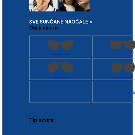
Dječje
Unisex
SVE SUNČANE NAOČALE >
Oblik okvira:
Kvadratan
Cat eye
Aviator
Četvrtasti
Svi oblici >
Virtualno ogled
Tip okvira:
Puni okvir