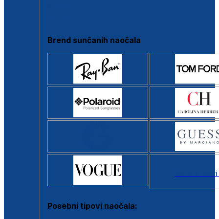
Clip-on
Poluokvir
Brend sunčanih naočala
Svi brendovi
Posebni tipovi naočala: