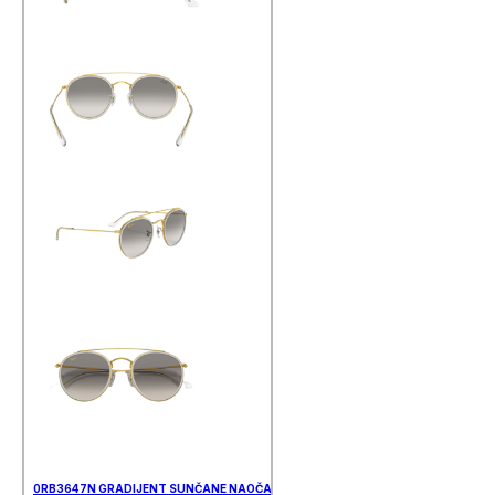
0RB3647N GRADIJENT SUNČANE NAOČALE RAY BAN