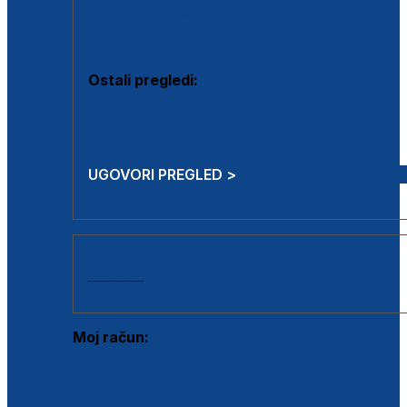
Estetska kirurgija i mali operativni zahvati
Aplikacija botoxa
Ostali pregledi:
Medicina rada
Sistematski pregled
UGOVORI PREGLED >
AKCIJE
Moj račun:
Prijava postojećeg korisnika
Registracija novog korisnika
Zaboravljena lozinka