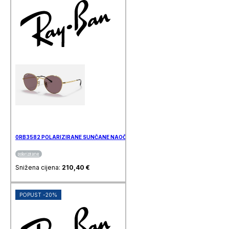
0RB3582 POLARIZIRANE SUNČANE NAOČALE RAY BAN
polarizirane
Snižena cijena:
210,40
€
POPUST -20%