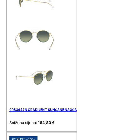
0RB3647N GRADIJENT SUNČANE NAOČALE RAY BAN
Snižena cijena:
184,80
€
POPUST -20%