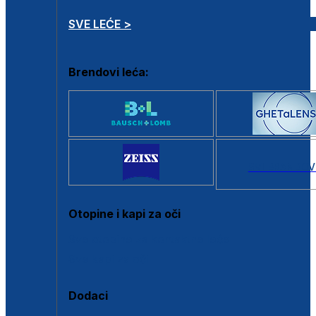
SVE LEĆE >
Brendovi leća:
SVI BRANDOV
Otopine i kapi za oči
Sve otopine za kontaktne leće
Sve kapi za oči
Dodaci