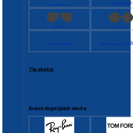
Kvadratan
Cat eye
Aviator
Okrugli
Svi oblici >
Virtualno ogled
Tip okvira:
Puni okvir
Clip-on
Poluokvir
Brend dioptrijskih okvira