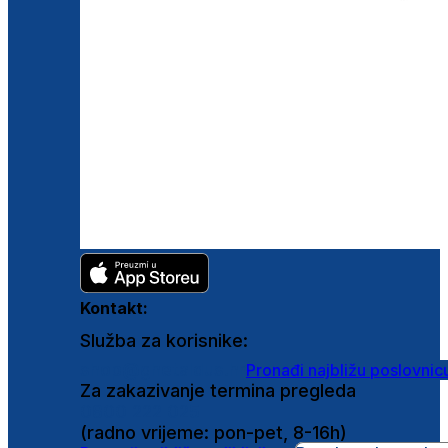
Kontakt:
Služba za korisnike:
shop@ghetaldus.hr
Pronađi najbližu poslovnic
Za zakazivanje termina pregleda
0800 222 025
(radno vrijeme: pon-pet, 8-16h)