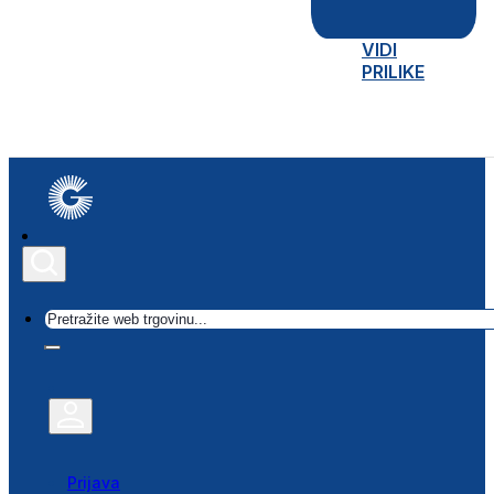
VIDI
PRILIKE
Traži
Prijava