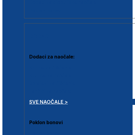
Dodaci za dioptrijske naočale
Poklon bonovi
DODACI
Dodaci za naočale:
Krpice za čišćenje
Kutijice za naočale
Sprejevi za čišćenje
Lančići za naočale
SVE NAOČALE >
Poklon bonovi
Poklon bonovi