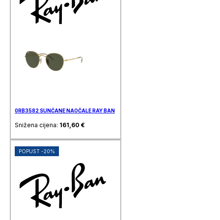
0RB3582 SUNČANE NAOČALE RAY BAN
Snižena cijena:
161,60
€
POPUST -20%