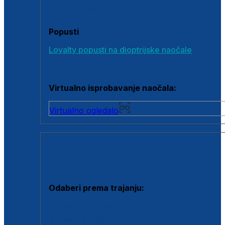
Poklon bonovi
Popusti
Loyalty popusti na dioptrijske naočale
Outlet dioptrijskih naočala
Virtualno isprobavanje naočala:
Virtualno ogledalo
KONTAKTNE LEĆE I OTOPINE
Odaberi prema trajanju:
Jednodnevne leće
Mjesečne leće