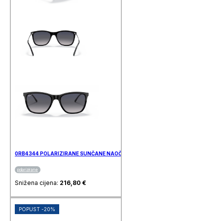
0RB4344 POLARIZIRANE SUNČANE NAOČALE RAY BAN
polarizirane
Snižena cijena:
216,80
€
POPUST -20%