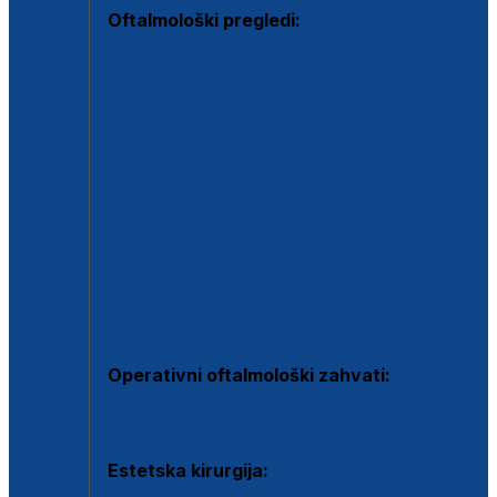
Oftalmološki pregledi:
Specijalistički oftalmološki pregled
Pregled za kontaktne leće
Pregled vidnog polja (OCT)
Dječja oftalmologija
Kontrola očnog tlaka
Drugo mišljenje oftalmologa
Retinološka ambulanta
Dijagnostika i liječenje upalnih očnih bolesti
Dijagnostika i liječenje glaukomske bolesti
Dijagnostika sive mrene ili katarakte
Operativni oftalmološki zahvati:
Ultrazvučna operacija mrene ili katarakta
Estetska kirurgija: