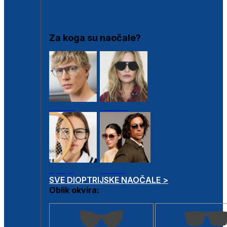
DIOPTRIJSKI OKVIRI
Za koga su naočale?
Muške
Ženske
Dječje
Unisex
SVE DIOPTRIJSKE NAOČALE >
Oblik okvira: