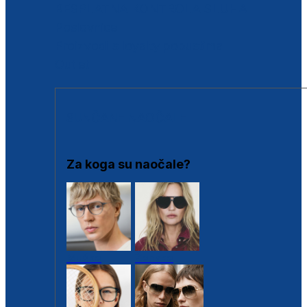
BESPLATNA KONTROLA SLUHA
Poslovnice
Proizvodi s loyalty popustima
Outlet
SUNČANE NAOČALE
Za koga su naočale?
Muške
Ženske