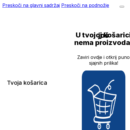
Preskoči na glavni sadržaj
Preskoči na podnožje
U tvojoj košarici još
nema proizvoda
Zaviri ovdje i otkrij puno
sjajnih prilika!
Tvoja košarica