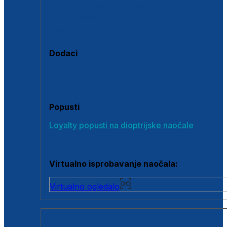
Polarizirane sunčane naočale
Fotokromatske sunčane naočale
Naočale s clip-on dodatkom
Dodaci
Dodaci za dioptrijske naočale
Poklon bonovi
Popusti
Loyalty popusti na dioptrijske naočale
Outlet dioptrijskih naočala
Virtualno isprobavanje naočala:
Virtualno ogledalo