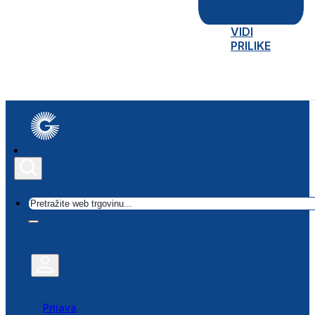
VIDI
PRILIKE
Traži
Prijava