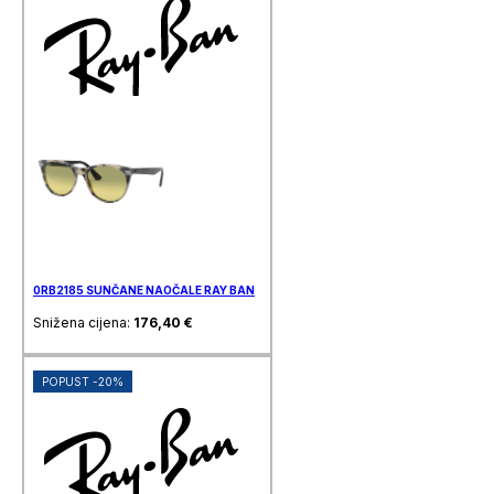
0RB2185 SUNČANE NAOČALE RAY BAN
Snižena cijena:
176,40
€
POPUST -20%