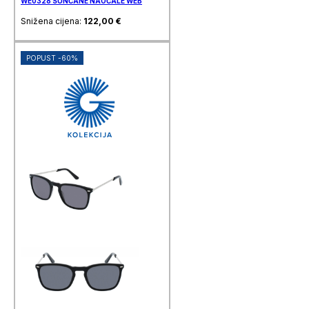
WE0328 SUNČANE NAOČALE WEB
Snižena cijena:
122,00
€
POPUST -60%