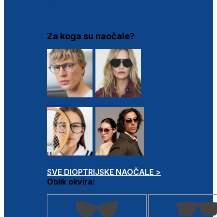
DIOPTRIJSKI OKVIRI
Za koga su naočale?
Muške
Ženske
Dječje
Unisex
SVE DIOPTRIJSKE NAOČALE >
Oblik okvira: