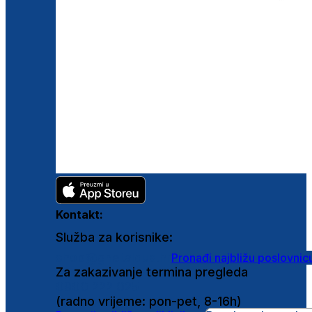
Kontakt:
Služba za korisnike:
shop@ghetaldus.hr
Pronađi najbližu poslovnic
Za zakazivanje termina pregleda
0800 222 025
(radno vrijeme: pon-pet, 8-16h)