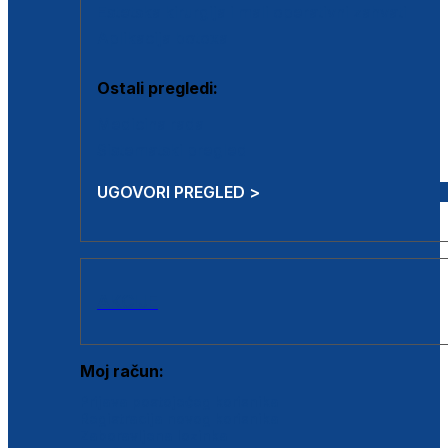
Estetska kirurgija i mali operativni zahvati
Aplikacija botoxa
Ostali pregledi:
Medicina rada
Sistematski pregled
UGOVORI PREGLED >
AKCIJE
Moj račun:
Prijava postojećeg korisnika
Registracija novog korisnika
Zaboravljena lozinka