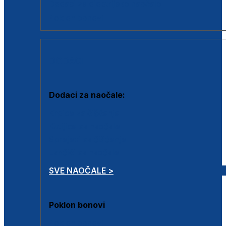
Dodaci za dioptrijske naočale
Poklon bonovi
DODACI
Dodaci za naočale:
Krpice za čišćenje
Kutijice za naočale
Sprejevi za čišćenje
Lančići za naočale
SVE NAOČALE >
Poklon bonovi
Poklon bonovi