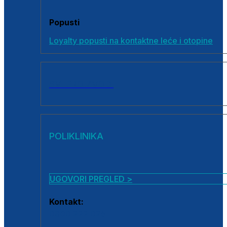
Popusti
Loyalty popusti na kontaktne leće i otopine
SVI PROIZVODI
POLIKLINIKA
UGOVORI PREGLED >
Kontakt:
0800 222 025