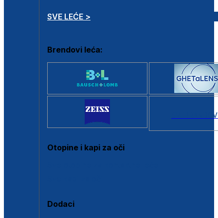
SVE LEĆE >
Brendovi leća:
SVI BRANDOV
Otopine i kapi za oči
Sve otopine za kontaktne leće
Sve kapi za oči
Dodaci