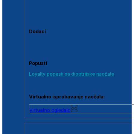
Polarizirane sunčane naočale
Fotokromatske sunčane naočale
Naočale s clip-on dodatkom
Dodaci
Dodaci za dioptrijske naočale
Poklon bonovi
Popusti
Loyalty popusti na dioptrijske naočale
Outlet dioptrijskih naočala
Virtualno isprobavanje naočala:
Virtualno ogledalo