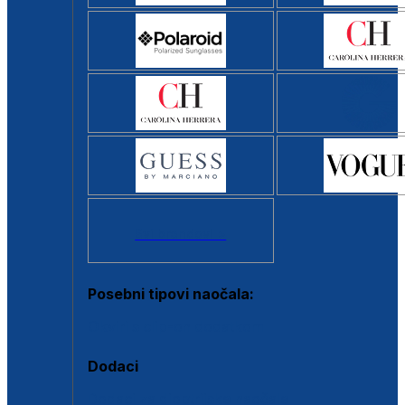
Svi brendovi >
Posebni tipovi naočala:
Okviri s clip-on dodatkom
Dodaci
Dodaci za dioptrijske naočale