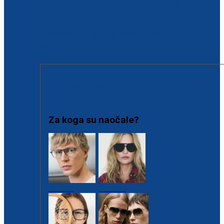
BESPLATNA KONTROLA SLUHA
Poslovnice
Proizvodi s loyalty popustima
Outlet
SUNČANE NAOČALE
Za koga su naočale?
Muške
Ženske