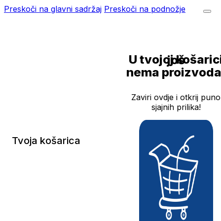
Preskoči na glavni sadržaj
Preskoči na podnožje
U tvojoj košarici još
nema proizvoda
Zaviri ovdje i otkrij puno
sjajnih prilika!
Tvoja košarica