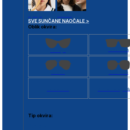
Dječje
Unisex
SVE SUNČANE NAOČALE >
Oblik okvira:
Kvadratan
Cat eye
Aviator
Četvrtasti
Svi oblici >
Virtualno ogled
Tip okvira:
Puni okvir