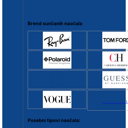
Clip-on
Poluokvir
Brend sunčanih naočala
Svi brendovi
Posebni tipovi naočala: