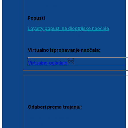
Poklon bonovi
Popusti
Loyalty popusti na dioptrijske naočale
Outlet dioptrijskih naočala
Virtualno isprobavanje naočala:
Virtualno ogledalo
KONTAKTNE LEĆE I OTOPINE
Odaberi prema trajanju:
Jednodnevne leće
Mjesečne leće