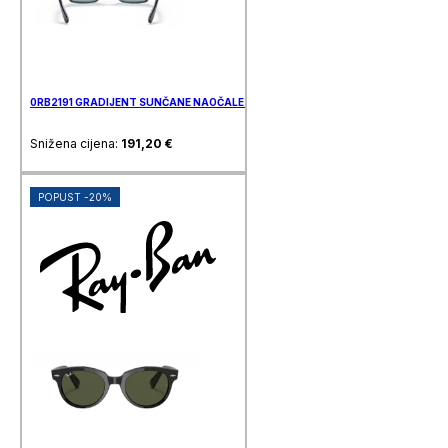
0RB2191 GRADIJENT SUNČANE NAOČALE RAY BAN
Snižena cijena:
191,20
€
POPUST -20%