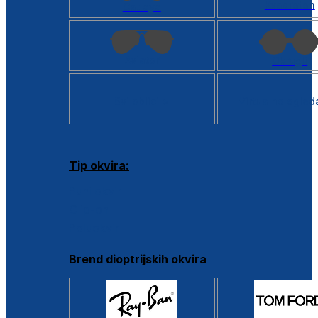
Kvadratan
Cat eye
Aviator
Okrugli
Svi oblici >
Virtualno ogled
Tip okvira:
Puni okvir
Clip-on
Poluokvir
Brend dioptrijskih okvira