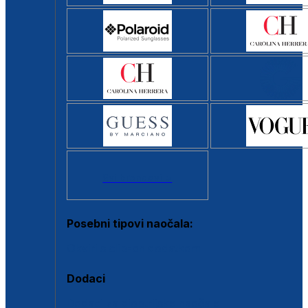
Svi brendovi >
Posebni tipovi naočala:
Okviri s clip-on dodatkom
Dodaci
Dodaci za dioptrijske naočale