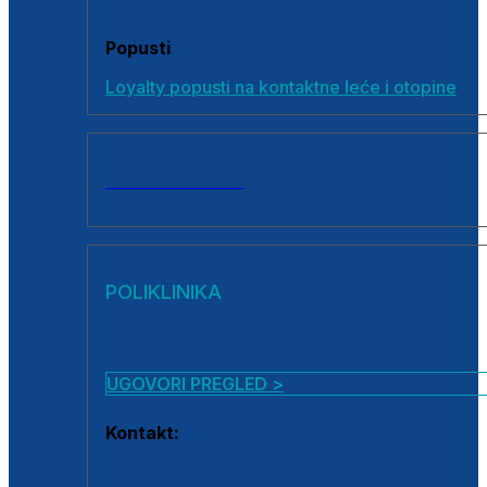
Popusti
Loyalty popusti na kontaktne leće i otopine
SVI PROIZVODI
POLIKLINIKA
UGOVORI PREGLED >
Kontakt:
0800 222 025