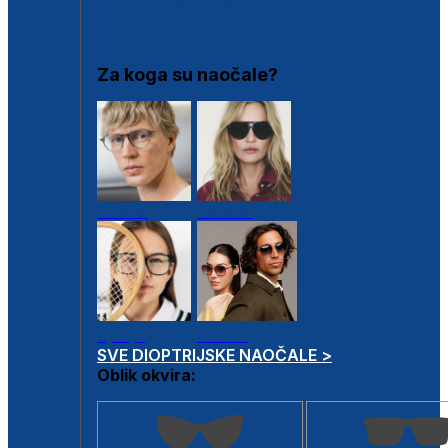
DIOPTRIJSKI OKVIRI
Za koga su naočale?
Muške
Ženske
Dječje
Unisex
SVE DIOPTRIJSKE NAOČALE >
Oblik okvira: