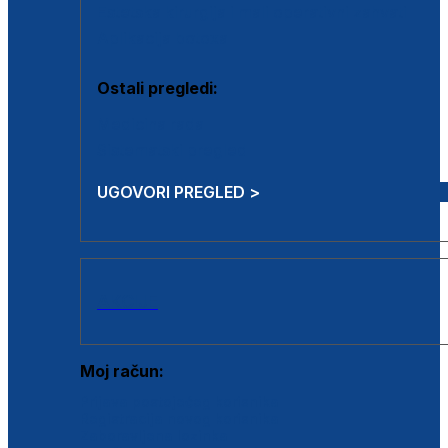
Estetska kirurgija i mali operativni zahvati
Aplikacija botoxa
Ostali pregledi:
Medicina rada
Sistematski pregled
UGOVORI PREGLED >
AKCIJE
Moj račun:
Prijava postojećeg korisnika
Registracija novog korisnika
Zaboravljena lozinka