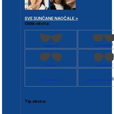
Dječje
Unisex
SVE SUNČANE NAOČALE >
Oblik okvira:
Kvadratan
Cat eye
Aviator
Četvrtasti
Svi oblici >
Virtualno ogled
Tip okvira:
Puni okvir