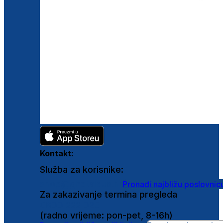
Kontakt:
Služba za korisnike:
shop@ghetaldus.hr
Pronađi najbližu poslovnic
Za zakazivanje termina pregleda
0800 222 025
(radno vrijeme: pon-pet, 8-16h)