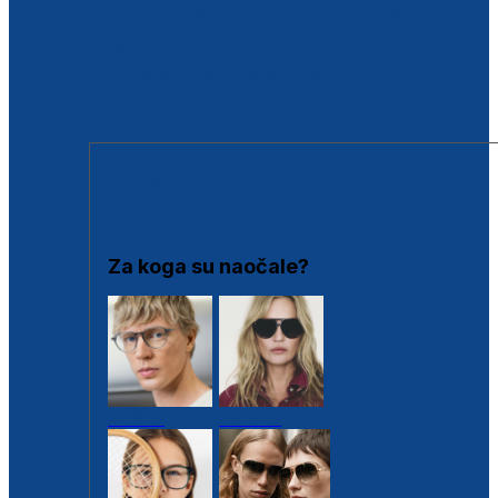
BESPLATNA KONTROLA SLUHA
Poslovnice
Proizvodi s loyalty popustima
Outlet
SUNČANE NAOČALE
Za koga su naočale?
Muške
Ženske