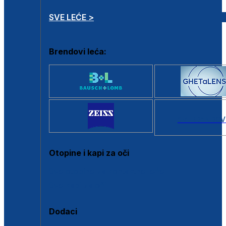
SVE LEĆE >
Brendovi leća:
SVI BRANDOV
Otopine i kapi za oči
Sve otopine za kontaktne leće
Sve kapi za oči
Dodaci