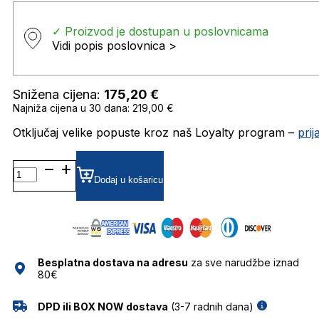
✓ Proizvod je dostupan u poslovnicama
Vidi popis poslovnica >
Snižena cijena:
175,20
€
Najniža cijena u 30 dana: 219,00 €
Otključaj velike popuste kroz naš Loyalty program –
pri
0RB3447
GRADIJENT SUNČANE
Dodaj u košaricu
NAOČALE
RAY
BAN
količina
Besplatna dostava na adresu
za sve narudžbe iznad
80€
DPD ili BOX NOW dostava
(3-7 radnih dana)