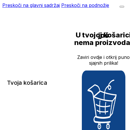
Preskoči na glavni sadržaj
Preskoči na podnožje
U tvojoj košarici još
nema proizvoda
Zaviri ovdje i otkrij puno
sjajnih prilika!
Tvoja košarica