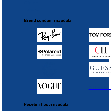
Clip-on
Poluokvir
Brend sunčanih naočala
Svi brendovi
Posebni tipovi naočala: