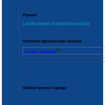
Poklon bonovi
Popusti
Loyalty popusti na dioptrijske naočale
Outlet dioptrijskih naočala
Virtualno isprobavanje naočala:
Virtualno ogledalo
KONTAKTNE LEĆE I OTOPINE
Odaberi prema trajanju:
Jednodnevne leće
Mjesečne leće