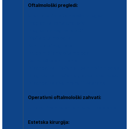
Oftalmološki pregledi:
Specijalistički oftalmološki pregled
Pregled za kontaktne leće
Pregled vidnog polja (OCT)
Dječja oftalmologija
Kontrola očnog tlaka
Drugo mišljenje oftalmologa
Retinološka ambulanta
Dijagnostika i liječenje upalnih očnih bolesti
Dijagnostika i liječenje glaukomske bolesti
Dijagnostika sive mrene ili katarakte
Operativni oftalmološki zahvati:
Ultrazvučna operacija mrene ili katarakta
Estetska kirurgija: