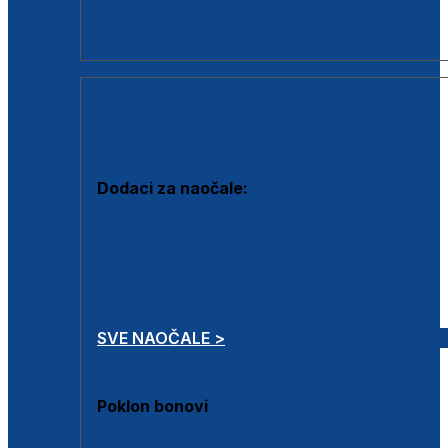
Dodaci za dioptrijske naočale
Poklon bonovi
DODACI
Dodaci za naočale:
Krpice za čišćenje
Kutijice za naočale
Sprejevi za čišćenje
Lančići za naočale
SVE NAOČALE >
Poklon bonovi
Poklon bonovi