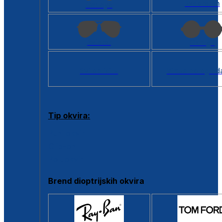
Kvadratan
Cat eye
Aviator
Okrugli
Svi oblici >
Virtualno ogled
Tip okvira:
Puni okvir
Clip-on
Poluokvir
Brend dioptrijskih okvira