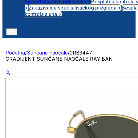
Pronađi najbližu polikliniku >
Besplatna kontrola 
>
Zakazivanje specijalističkog pregleda >
Bespla
Otvorena radna mjesta
kontrola sluha >
Početna
/
Sunčane naočale
/
0RB3447
GRADIJENT SUNČANE NAOČALE RAY BAN
🔍