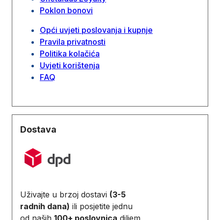
Poklon bonovi
Opći uvjeti poslovanja i kupnje
Pravila privatnosti
Politika kolačića
Uvjeti korištenja
FAQ
Dostava
Uživajte u brzoj dostavi
(3-5
radnih dana)
ili posjetite jednu
od naših
100+ poslovnica
diljem