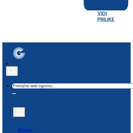
VIDI
PRILIKE
Traži
Prijava