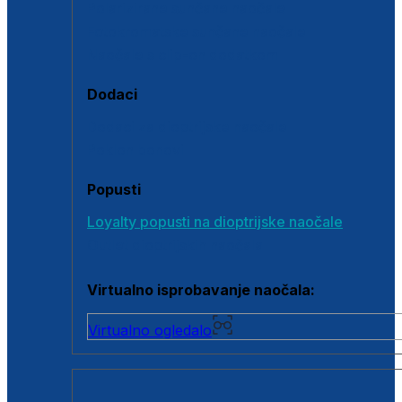
Polarizirane sunčane naočale
Fotokromatske sunčane naočale
Naočale s clip-on dodatkom
Dodaci
Dodaci za dioptrijske naočale
Poklon bonovi
Popusti
Loyalty popusti na dioptrijske naočale
Outlet dioptrijskih naočala
Virtualno isprobavanje naočala:
Virtualno ogledalo