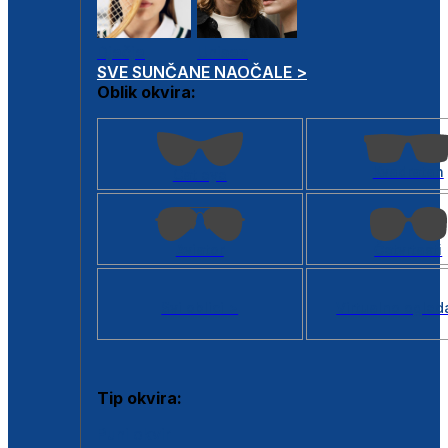
Dječje
Unisex
SVE SUNČANE NAOČALE >
Oblik okvira:
Kvadratan
Cat eye
Aviator
Četvrtasti
Svi oblici >
Virtualno ogled
Tip okvira:
Puni okvir