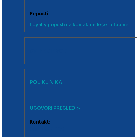
Popusti
Loyalty popusti na kontaktne leće i otopine
SVI PROIZVODI
POLIKLINIKA
UGOVORI PREGLED >
Kontakt:
0800 222 025