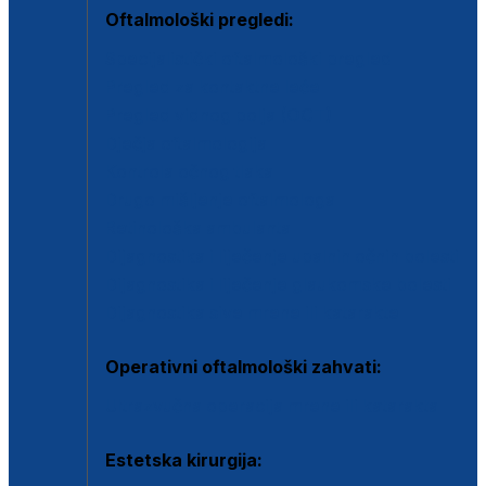
Oftalmološki pregledi:
Specijalistički oftalmološki pregled
Pregled za kontaktne leće
Pregled vidnog polja (OCT)
Dječja oftalmologija
Kontrola očnog tlaka
Drugo mišljenje oftalmologa
Retinološka ambulanta
Dijagnostika i liječenje upalnih očnih bolesti
Dijagnostika i liječenje glaukomske bolesti
Dijagnostika sive mrene ili katarakte
Operativni oftalmološki zahvati:
Ultrazvučna operacija mrene ili katarakta
Estetska kirurgija: