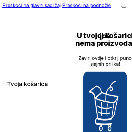
Preskoči na glavni sadržaj
Preskoči na podnožje
U tvojoj košarici još
nema proizvoda
Zaviri ovdje i otkrij puno
sjajnih prilika!
Tvoja košarica