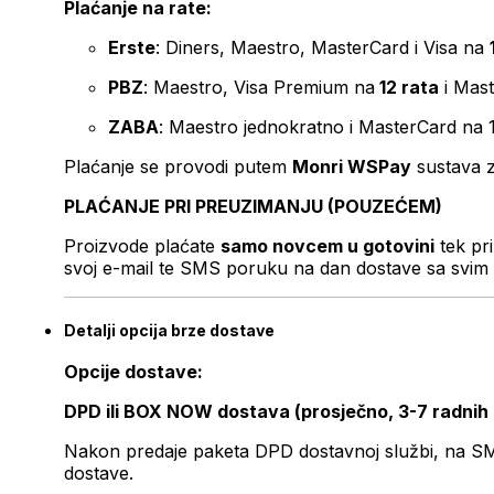
Plaćanje na rate:
Erste
: Diners, Maestro, MasterCard i Visa na
PBZ
: Maestro, Visa Premium na
12 rata
i Mas
ZABA
: Maestro jednokratno i MasterCard na 
Plaćanje se provodi putem
Monri WSPay
sustava z
PLAĆANJE PRI PREUZIMANJU (POUZEĆEM)
Proizvode plaćate
samo novcem u gotovini
tek pr
svoj e-mail te SMS poruku na dan dostave sa svim 
Detalji opcija brze dostave
Opcije dostave:
DPD ili BOX NOW dostava (prosječno, 3-7 radnih
Nakon predaje paketa DPD dostavnoj službi, na SMS 
dostave.