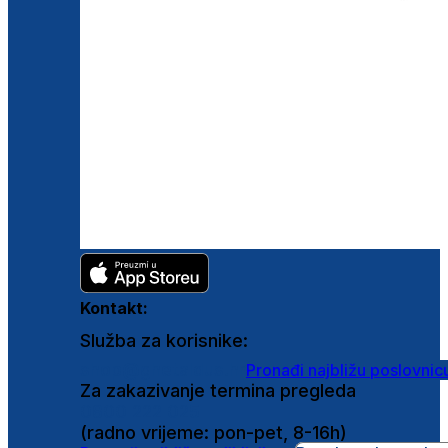
Kontakt:
Služba za korisnike:
shop@ghetaldus.hr
Pronađi najbližu poslovnic
Za zakazivanje termina pregleda
0800 222 025
(radno vrijeme: pon-pet, 8-16h)