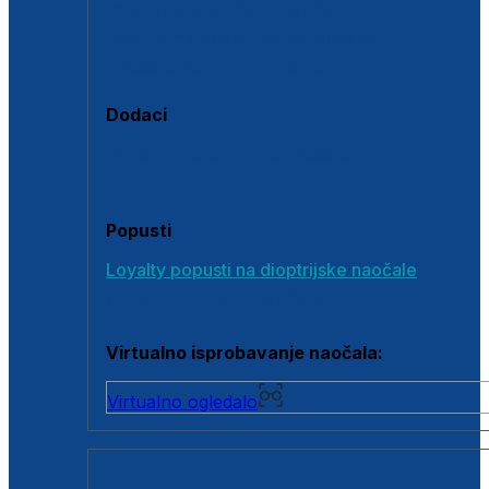
Polarizirane sunčane naočale
Fotokromatske sunčane naočale
Naočale s clip-on dodatkom
Dodaci
Dodaci za dioptrijske naočale
Poklon bonovi
Popusti
Loyalty popusti na dioptrijske naočale
Outlet dioptrijskih naočala
Virtualno isprobavanje naočala:
Virtualno ogledalo