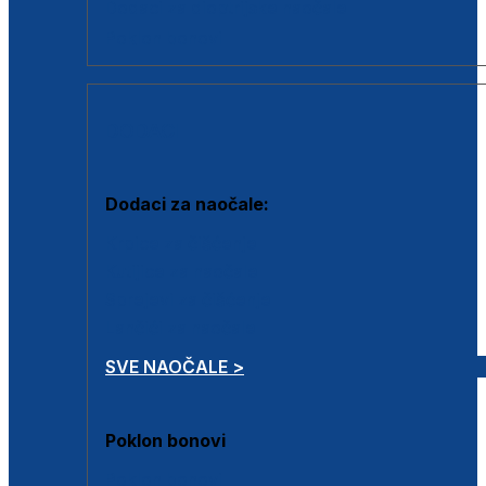
Dodaci za dioptrijske naočale
Poklon bonovi
DODACI
Dodaci za naočale:
Krpice za čišćenje
Kutijice za naočale
Sprejevi za čišćenje
Lančići za naočale
SVE NAOČALE >
Poklon bonovi
Poklon bonovi