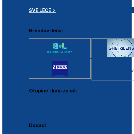
SVE LEĆE >
Brendovi leća:
SVI BRANDOV
Otopine i kapi za oči
Sve otopine za kontaktne leće
Sve kapi za oči
Dodaci