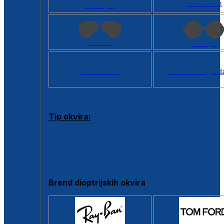
Kvadratan
Cat eye
Aviator
Okrugli
Svi oblici >
Virtualno ogled
Tip okvira:
Puni okvir
Clip-on
Poluokvir
Brend dioptrijskih okvira