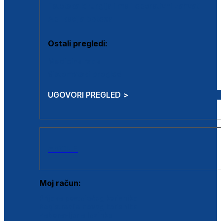
Estetska kirurgija i mali operativni zahvati
Aplikacija botoxa
Ostali pregledi:
Medicina rada
Sistematski pregled
UGOVORI PREGLED >
AKCIJE
Moj račun:
Prijava postojećeg korisnika
Registracija novog korisnika
Zaboravljena lozinka