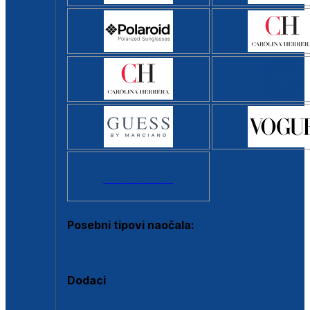
Svi brendovi >
Posebni tipovi naočala:
Okviri s clip-on dodatkom
Dodaci
Dodaci za dioptrijske naočale