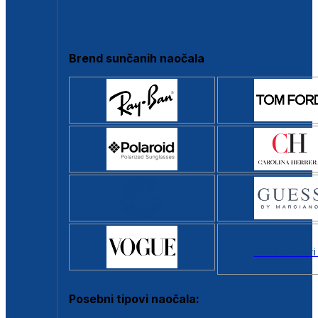
Clip-on
Poluokvir
Brend sunčanih naočala
Svi brendovi
Posebni tipovi naočala: