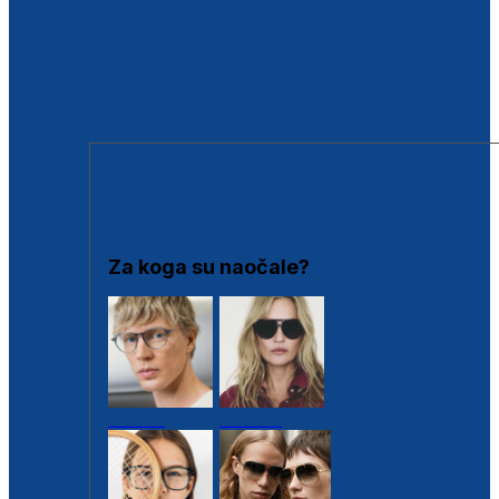
BESPLATNA KONTROLA SLUHA
Poslovnice
Proizvodi s loyalty popustima
Outlet
SUNČANE NAOČALE
Za koga su naočale?
Muške
Ženske