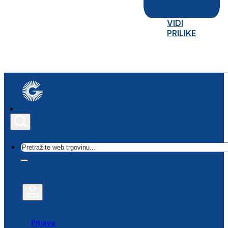
VIDI
PRILIKE
Traži
Prijava