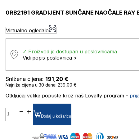
0RB2191 GRADIJENT SUNČANE NAOČALE RAY 
Virtualno ogledalo
✓ Proizvod je dostupan u poslovnicama
Vidi popis poslovnica >
Snižena cijena:
191,20
€
Najniža cijena u 30 dana: 239,00 €
Otključaj velike popuste kroz naš Loyalty program –
pri
0RB2191
GRADIJENT SUNČANE
Dodaj u košaricu
NAOČALE
RAY
BAN