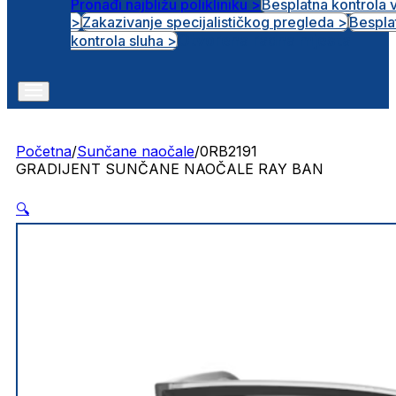
Pronađi najbližu polikliniku >
Besplatna kontrola 
>
Zakazivanje specijalističkog pregleda >
Bespla
Otvorena radna mjesta
kontrola sluha >
Početna
/
Sunčane naočale
/
0RB2191
GRADIJENT SUNČANE NAOČALE RAY BAN
🔍