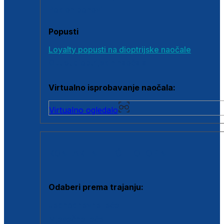
Poklon bonovi
Popusti
Loyalty popusti na dioptrijske naočale
Outlet dioptrijskih naočala
Virtualno isprobavanje naočala:
Virtualno ogledalo
KONTAKTNE LEĆE I OTOPINE
Odaberi prema trajanju:
Jednodnevne leće
Mjesečne leće