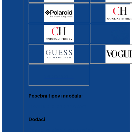
Svi brendovi >
Posebni tipovi naočala:
Okviri s clip-on dodatkom
Dodaci
Dodaci za dioptrijske naočale