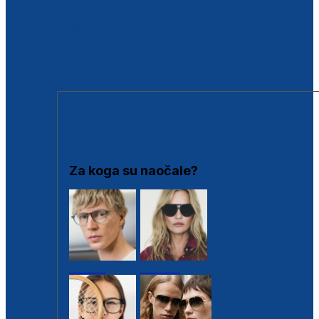
BESPLATNA KONTROLA SLUHA
Poslovnice
Proizvodi s loyalty popustima
Outlet
SUNČANE NAOČALE
Za koga su naočale?
Muške
Ženske