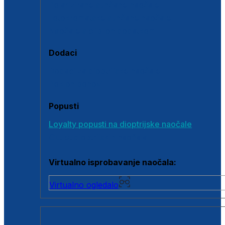
Polarizirane sunčane naočale
Fotokromatske sunčane naočale
Naočale s clip-on dodatkom
Dodaci
Dodaci za dioptrijske naočale
Poklon bonovi
Popusti
Loyalty popusti na dioptrijske naočale
Outlet dioptrijskih naočala
Virtualno isprobavanje naočala:
Virtualno ogledalo