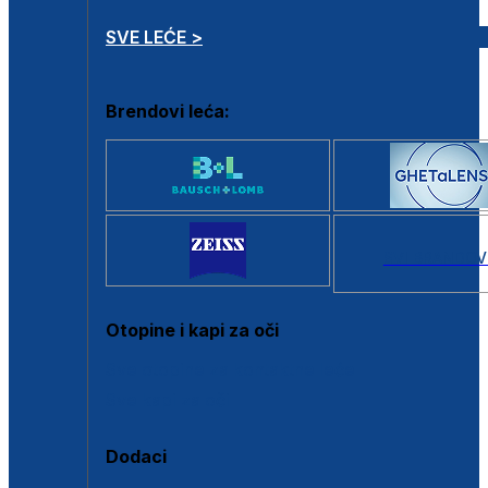
SVE LEĆE >
Brendovi leća:
SVI BRANDOV
Otopine i kapi za oči
Sve otopine za kontaktne leće
Sve kapi za oči
Dodaci