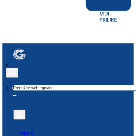
VIDI
PRILIKE
Traži
Prijava