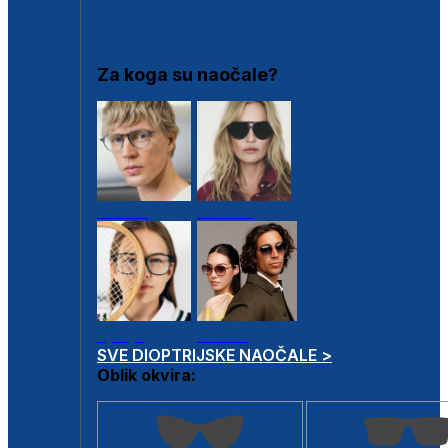
DIOPTRIJSKI OKVIRI
Za koga su naočale?
Muške
Ženske
Dječje
Unisex
SVE DIOPTRIJSKE NAOČALE >
Oblik okvira: