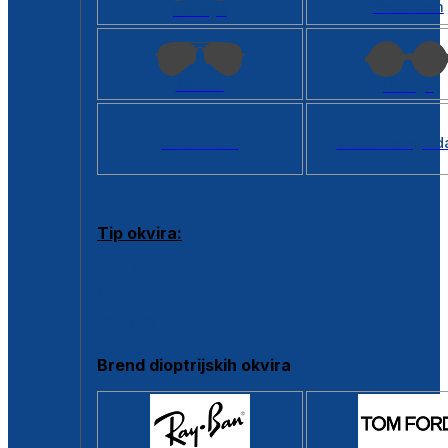
Kvadratan
Cat eye
Aviator
Okrugli
Svi oblici >
Virtualno ogled
Tip okvira:
Puni okvir
Clip-on
Poluokvir
Brend dioptrijskih okvira