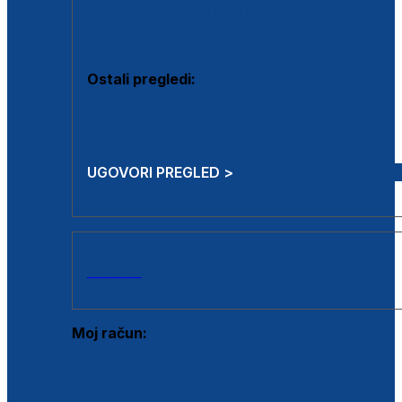
Estetska kirurgija i mali operativni zahvati
Aplikacija botoxa
Ostali pregledi:
Medicina rada
Sistematski pregled
UGOVORI PREGLED >
AKCIJE
Moj račun:
Prijava postojećeg korisnika
Registracija novog korisnika
Zaboravljena lozinka