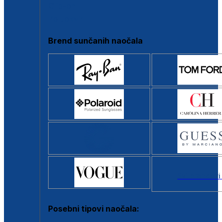
Clip-on
Poluokvir
Brend sunčanih naočala
Svi brendovi
Posebni tipovi naočala: