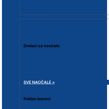
Dodaci za dioptrijske naočale
Poklon bonovi
DODACI
Dodaci za naočale:
Krpice za čišćenje
Kutijice za naočale
Sprejevi za čišćenje
Lančići za naočale
SVE NAOČALE >
Poklon bonovi
Poklon bonovi