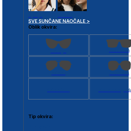
Dječje
Unisex
SVE SUNČANE NAOČALE >
Oblik okvira:
Kvadratan
Cat eye
Aviator
Četvrtasti
Svi oblici >
Virtualno ogled
Tip okvira:
Puni okvir