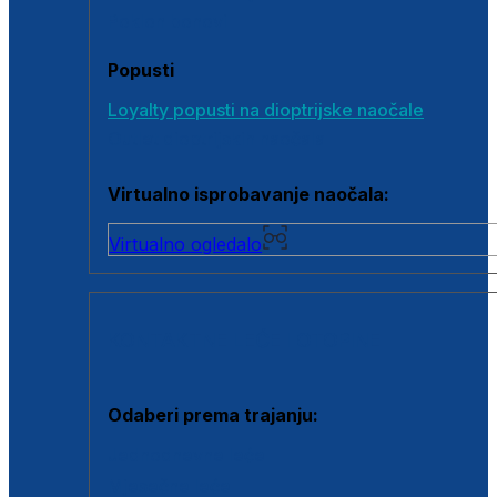
Poklon bonovi
Popusti
Loyalty popusti na dioptrijske naočale
Outlet dioptrijskih naočala
Virtualno isprobavanje naočala:
Virtualno ogledalo
KONTAKTNE LEĆE I OTOPINE
Odaberi prema trajanju:
Jednodnevne leće
Mjesečne leće