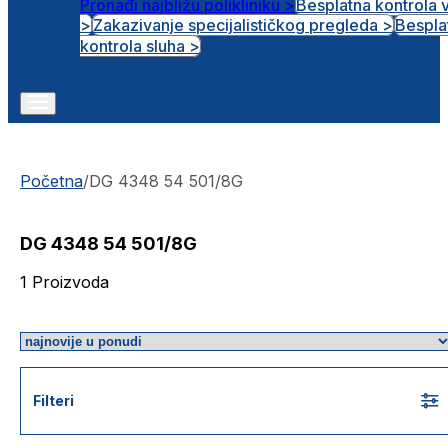
Pronađi najbližu polikliniku >
Besplatna kontrola 
>
Zakazivanje specijalističkog pregleda >
Bespla
Otvorena radna mjesta
kontrola sluha >
Početna
/
DG 4348 54 501/8G
DG 4348 54 501/8G
1
Proizvoda
Filteri