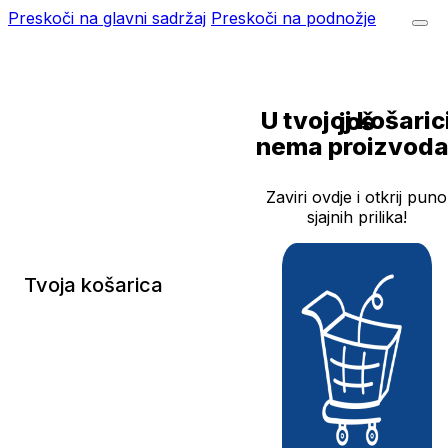
Preskoči na glavni sadržaj
Preskoči na podnožje
U tvojoj košarici još
nema proizvoda
Zaviri ovdje i otkrij puno
sjajnih prilika!
Tvoja košarica