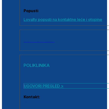
Popusti
Loyalty popusti na kontaktne leće i otopine
SVI PROIZVODI
POLIKLINIKA
UGOVORI PREGLED >
Kontakt:
0800 222 025