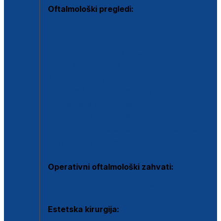
Oftalmološki pregledi:
Specijalistički oftalmološki pregled
Pregled za kontaktne leće
Pregled vidnog polja (OCT)
Dječja oftalmologija
Kontrola očnog tlaka
Drugo mišljenje oftalmologa
Retinološka ambulanta
Dijagnostika i liječenje upalnih očnih bolesti
Dijagnostika i liječenje glaukomske bolesti
Dijagnostika sive mrene ili katarakte
Operativni oftalmološki zahvati:
Ultrazvučna operacija mrene ili katarakta
Estetska kirurgija: