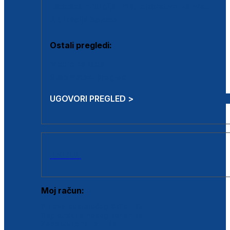
Estetska kirurgija i mali operativni zahvati
Aplikacija botoxa
Ostali pregledi:
Medicina rada
Sistematski pregled
UGOVORI PREGLED >
AKCIJE
Moj račun:
Prijava postojećeg korisnika
Registracija novog korisnika
Zaboravljena lozinka