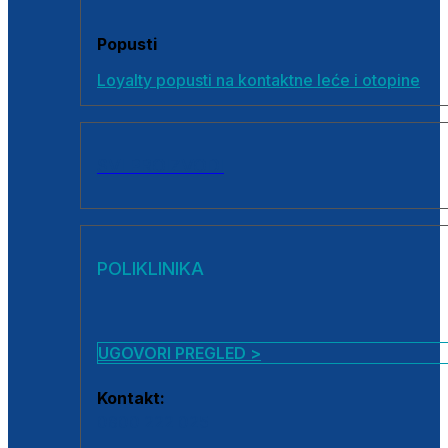
Popusti
Loyalty popusti na kontaktne leće i otopine
SVI PROIZVODI
POLIKLINIKA
UGOVORI PREGLED >
Kontakt:
0800 222 025