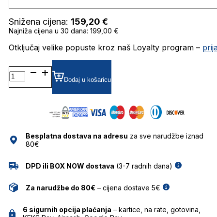
Snižena cijena:
159,20
€
Najniža cijena u 30 dana: 199,00 €
Otključaj velike popuste kroz naš Loyalty program –
pri
0RB3757 SUNČANE
NAOČALE
Dodaj u košaricu
RAY
BAN
količina
Besplatna dostava na adresu
za sve narudžbe iznad
80€
DPD ili BOX NOW dostava
(3-7 radnih dana)
Za narudžbe do 80€
– cijena dostave 5€
6 sigurnih opcija plaćanja
– kartice, na rate, gotovina,