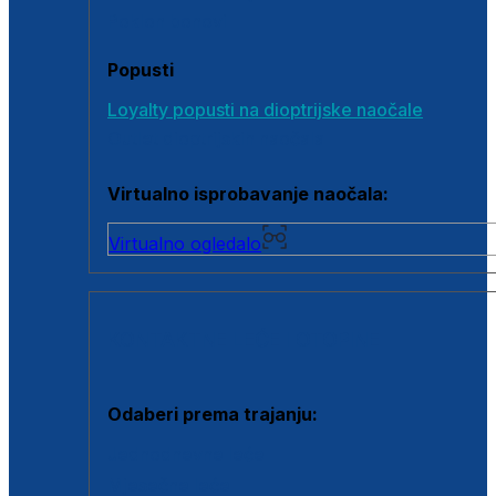
Poklon bonovi
Popusti
Loyalty popusti na dioptrijske naočale
Outlet dioptrijskih naočala
Virtualno isprobavanje naočala:
Virtualno ogledalo
KONTAKTNE LEĆE I OTOPINE
Odaberi prema trajanju:
Jednodnevne leće
Mjesečne leće