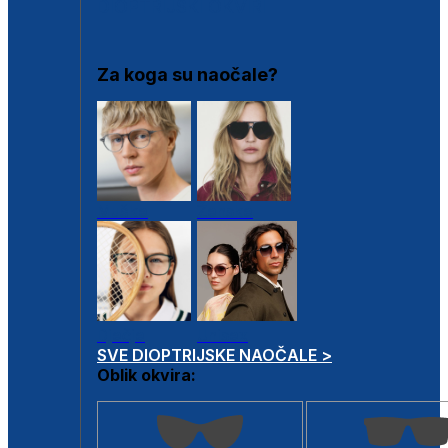
DIOPTRIJSKI OKVIRI
Za koga su naočale?
Muške
Ženske
Dječje
Unisex
SVE DIOPTRIJSKE NAOČALE >
Oblik okvira: