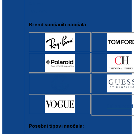
Clip-on
Poluokvir
Brend sunčanih naočala
Svi brendovi
Posebni tipovi naočala: