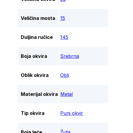
Veličina mosta
15
Duljina ručice
145
Boja okvira
Srebrna
Oblik okvira
Obli
Materijal okvira
Metal
Tip okvira
Puni okvir
Boja leće
Žuta