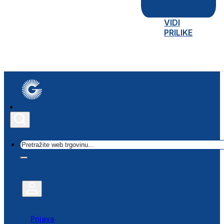
VIDI
PRILIKE
Traži
Prijava