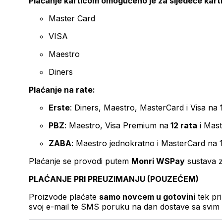
Plaćanje karticom omogućeno je za sljedeće kart
Master Card
VISA
Maestro
Diners
Plaćanje na rate:
Erste
: Diners, Maestro, MasterCard i Visa na
PBZ
: Maestro, Visa Premium na
12 rata
i Mas
ZABA
: Maestro jednokratno i MasterCard na 
Plaćanje se provodi putem
Monri WSPay
sustava z
PLAĆANJE PRI PREUZIMANJU (POUZEĆEM)
Proizvode plaćate
samo novcem u gotovini
tek pr
svoj e-mail te SMS poruku na dan dostave sa svim 