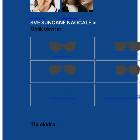
Dječje
Unisex
SVE SUNČANE NAOČALE >
Oblik okvira:
Kvadratan
Cat eye
Aviator
Četvrtasti
Svi oblici >
Virtualno ogled
Tip okvira:
Puni okvir