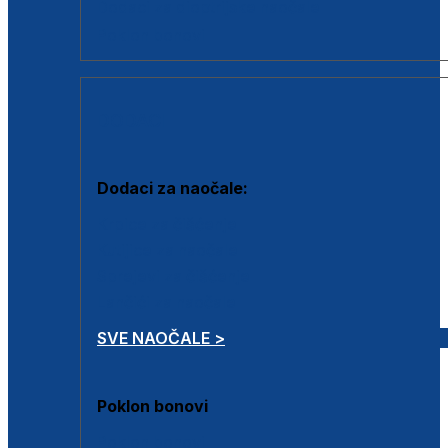
Dodaci za dioptrijske naočale
Poklon bonovi
DODACI
Dodaci za naočale:
Krpice za čišćenje
Kutijice za naočale
Sprejevi za čišćenje
Lančići za naočale
SVE NAOČALE >
Poklon bonovi
Poklon bonovi