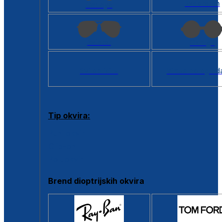
Kvadratan
Cat eye
Aviator
Okrugli
Svi oblici >
Virtualno ogled
Tip okvira:
Puni okvir
Clip-on
Poluokvir
Brend dioptrijskih okvira