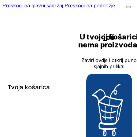
Preskoči na glavni sadržaj
Preskoči na podnožje
U tvojoj košarici još
nema proizvoda
Zaviri ovdje i otkrij puno
sjajnih prilika!
Tvoja košarica