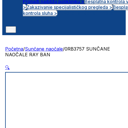
Pronađi najbližu polikliniku >
Besplatna kontrola 
>
Zakazivanje specijalističkog pregleda >
Bespla
Otvorena radna mjesta
kontrola sluha >
Početna
/
Sunčane naočale
/
0RB3757 SUNČANE
NAOČALE RAY BAN
🔍