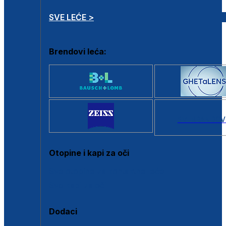
SVE LEĆE >
Brendovi leća:
SVI BRANDOV
Otopine i kapi za oči
Sve otopine za kontaktne leće
Sve kapi za oči
Dodaci