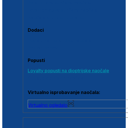
Polarizirane sunčane naočale
Fotokromatske sunčane naočale
Naočale s clip-on dodatkom
Dodaci
Dodaci za dioptrijske naočale
Poklon bonovi
Popusti
Loyalty popusti na dioptrijske naočale
Outlet dioptrijskih naočala
Virtualno isprobavanje naočala:
Virtualno ogledalo