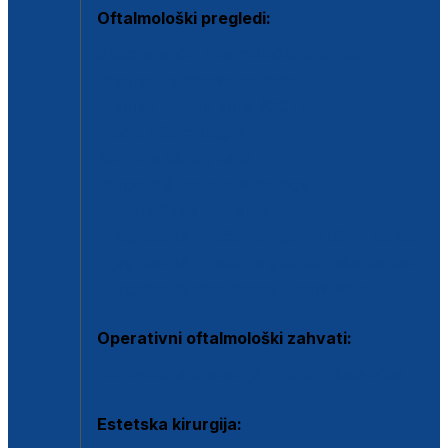
Oftalmološki pregledi:
Specijalistički oftalmološki pregled
Pregled za kontaktne leće
Pregled vidnog polja (OCT)
Dječja oftalmologija
Kontrola očnog tlaka
Drugo mišljenje oftalmologa
Retinološka ambulanta
Dijagnostika i liječenje upalnih očnih bolesti
Dijagnostika i liječenje glaukomske bolesti
Dijagnostika sive mrene ili katarakte
Operativni oftalmološki zahvati:
Ultrazvučna operacija mrene ili katarakta
Estetska kirurgija: