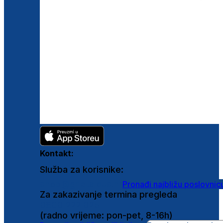
Kontakt:
Služba za korisnike:
shop@ghetaldus.hr
Pronađi najbližu poslovnic
Za zakazivanje termina pregleda
0800 222 025
(radno vrijeme: pon-pet, 8-16h)