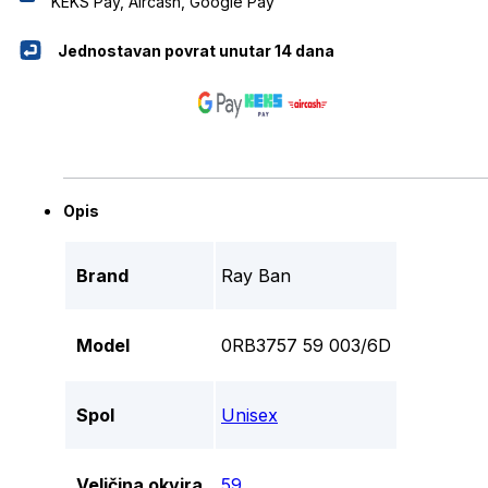
KEKS Pay, Aircash, Google Pay
Jednostavan povrat unutar 14 dana
Opis
Brand
Ray Ban
Model
0RB3757 59 003/6D
Spol
Unisex
Veličina okvira
59