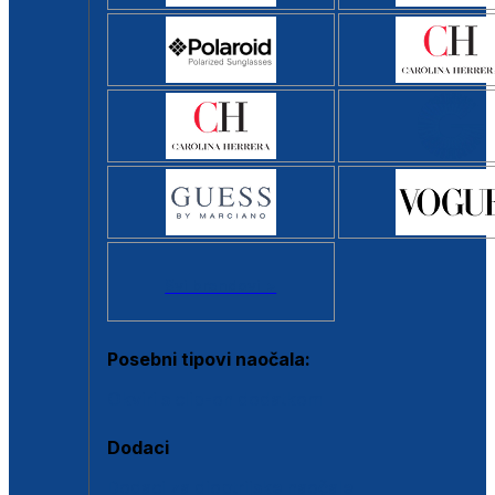
Svi brendovi >
Posebni tipovi naočala:
Okviri s clip-on dodatkom
Dodaci
Dodaci za dioptrijske naočale