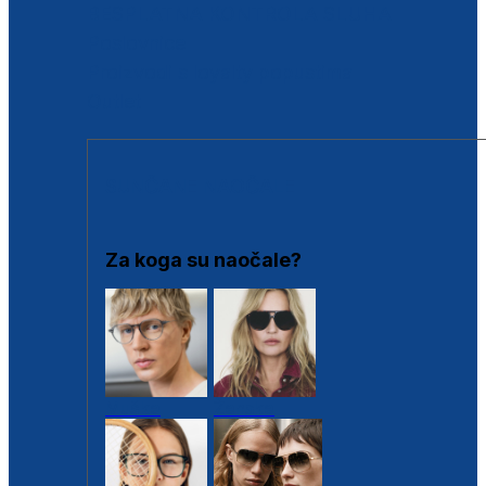
BESPLATNA KONTROLA SLUHA
Poslovnice
Proizvodi s loyalty popustima
Outlet
SUNČANE NAOČALE
Za koga su naočale?
Muške
Ženske