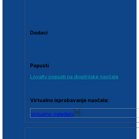
Polarizirane sunčane naočale
Fotokromatske sunčane naočale
Naočale s clip-on dodatkom
Dodaci
Dodaci za dioptrijske naočale
Poklon bonovi
Popusti
Loyalty popusti na dioptrijske naočale
Outlet dioptrijskih naočala
Virtualno isprobavanje naočala:
Virtualno ogledalo