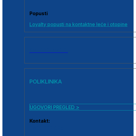
Popusti
Loyalty popusti na kontaktne leće i otopine
SVI PROIZVODI
POLIKLINIKA
UGOVORI PREGLED >
Kontakt:
0800 222 025