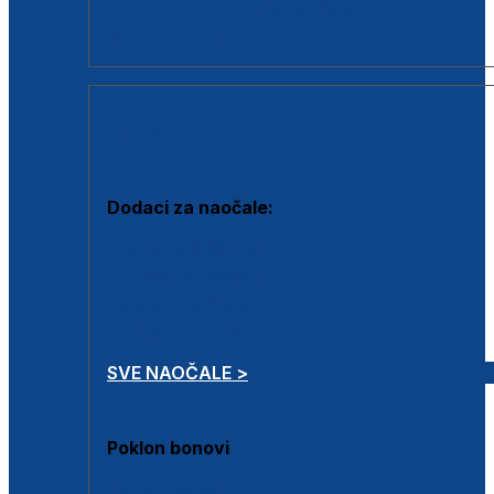
Dodaci za dioptrijske naočale
Poklon bonovi
DODACI
Dodaci za naočale:
Krpice za čišćenje
Kutijice za naočale
Sprejevi za čišćenje
Lančići za naočale
SVE NAOČALE >
Poklon bonovi
Poklon bonovi