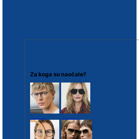
BESPLATNA KONTROLA SLUHA
Poslovnice
Proizvodi s loyalty popustima
Outlet
SUNČANE NAOČALE
Za koga su naočale?
Muške
Ženske