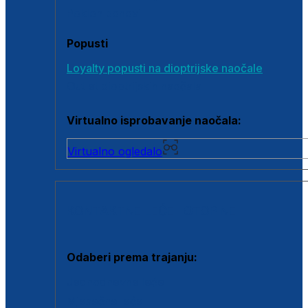
Poklon bonovi
Popusti
Loyalty popusti na dioptrijske naočale
Outlet dioptrijskih naočala
Virtualno isprobavanje naočala:
Virtualno ogledalo
KONTAKTNE LEĆE I OTOPINE
Odaberi prema trajanju:
Jednodnevne leće
Mjesečne leće