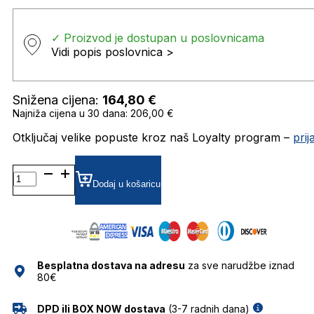
✓ Proizvod je dostupan u poslovnicama
Vidi popis poslovnica >
Snižena cijena:
164,80
€
Najniža cijena u 30 dana: 206,00 €
Otključaj velike popuste kroz naš Loyalty program –
pri
0RB3957 SUNČANE
NAOČALE
Dodaj u košaricu
RAY
BAN
količina
Besplatna dostava na adresu
za sve narudžbe iznad
80€
DPD ili BOX NOW dostava
(3-7 radnih dana)