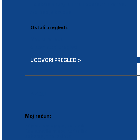
Estetska kirurgija i mali operativni zahvati
Aplikacija botoxa
Ostali pregledi:
Medicina rada
Sistematski pregled
UGOVORI PREGLED >
AKCIJE
Moj račun:
Prijava postojećeg korisnika
Registracija novog korisnika
Zaboravljena lozinka