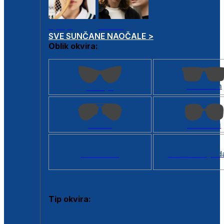
Dječje
Unisex
SVE SUNČANE NAOČALE >
Oblik okvira:
Kvadratan
Cat eye
Aviator
Četvrtasti
Svi oblici >
Virtualno ogled
Tip okvira:
Puni okvir