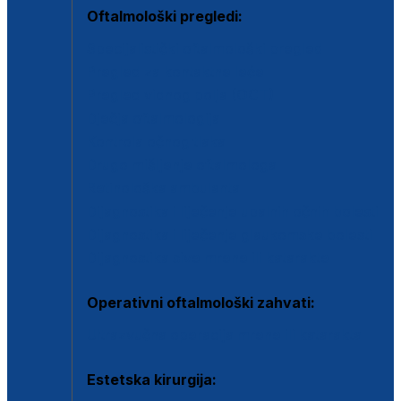
Oftalmološki pregledi:
Specijalistički oftalmološki pregled
Pregled za kontaktne leće
Pregled vidnog polja (OCT)
Dječja oftalmologija
Kontrola očnog tlaka
Drugo mišljenje oftalmologa
Retinološka ambulanta
Dijagnostika i liječenje upalnih očnih bolesti
Dijagnostika i liječenje glaukomske bolesti
Dijagnostika sive mrene ili katarakte
Operativni oftalmološki zahvati:
Ultrazvučna operacija mrene ili katarakta
Estetska kirurgija: