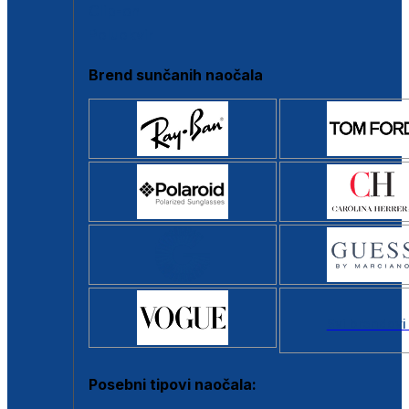
Clip-on
Poluokvir
Brend sunčanih naočala
Svi brendovi
Posebni tipovi naočala: