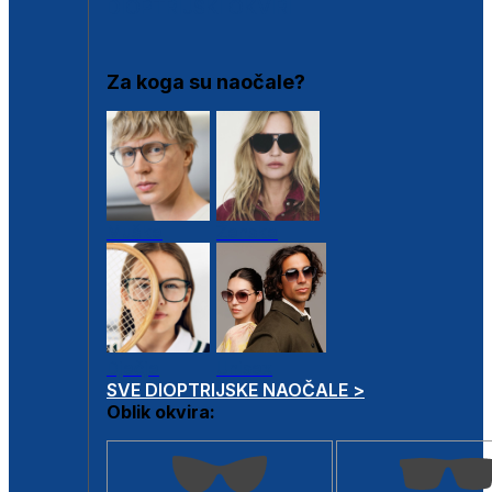
DIOPTRIJSKI OKVIRI
Za koga su naočale?
Muške
Ženske
Dječje
Unisex
SVE DIOPTRIJSKE NAOČALE >
Oblik okvira: