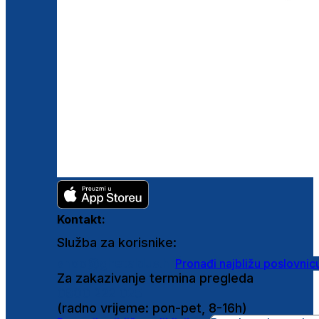
Kontakt:
Služba za korisnike:
shop@ghetaldus.hr
Pronađi najbližu poslovnic
Za zakazivanje termina pregleda
0800 222 025
(radno vrijeme: pon-pet, 8-16h)