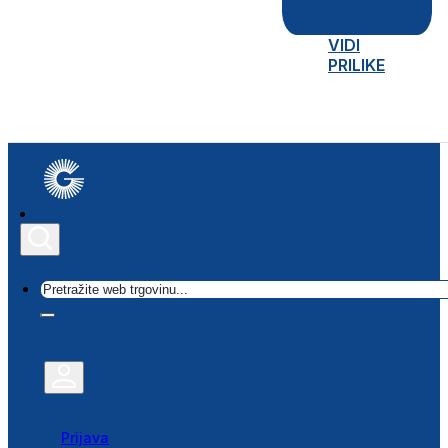
VIDI
PRILIKE
Traži
Prijava