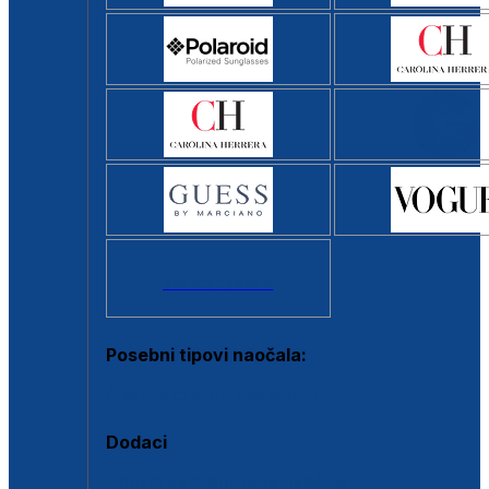
Svi brendovi >
Posebni tipovi naočala:
Okviri s clip-on dodatkom
Dodaci
Dodaci za dioptrijske naočale