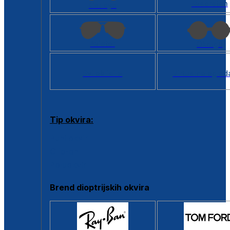
Kvadratan
Cat eye
Aviator
Okrugli
Svi oblici >
Virtualno ogled
Tip okvira:
Puni okvir
Clip-on
Poluokvir
Brend dioptrijskih okvira