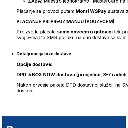
ZABA
: Maestro jednokratno i MasterCard na 
Plaćanje se provodi putem
Monri WSPay
sustava z
PLAĆANJE PRI PREUZIMANJU (POUZEĆEM)
Proizvode plaćate
samo novcem u gotovini
tek pr
svoj e-mail te SMS poruku na dan dostave sa svim 
Detalji opcija brze dostave
Opcije dostave:
DPD ili BOX NOW dostava (prosječno, 3-7 radnih
Nakon predaje paketa DPD dostavnoj službi, na SMS 
dostave.