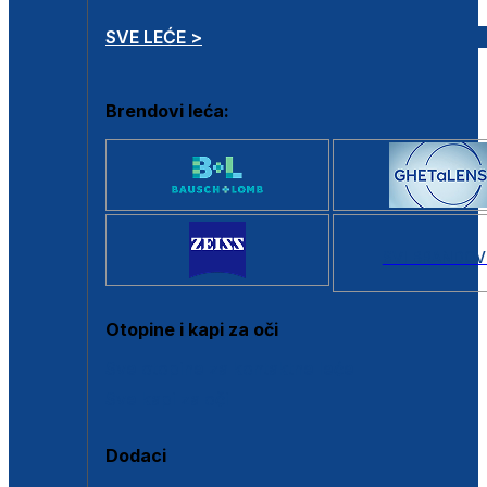
SVE LEĆE >
Brendovi leća:
SVI BRANDOV
Otopine i kapi za oči
Sve otopine za kontaktne leće
Sve kapi za oči
Dodaci