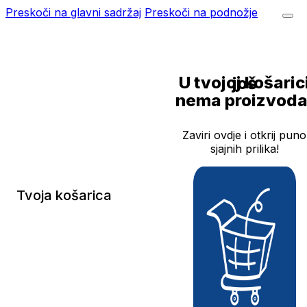
Preskoči na glavni sadržaj
Preskoči na podnožje
U tvojoj košarici još
nema proizvoda
Zaviri ovdje i otkrij puno
sjajnih prilika!
Tvoja košarica