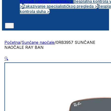
Pronađi najbližu polikliniku >
Besplatna kontrola 
>
Zakazivanje specijalističkog pregleda >
Bespla
Otvorena radna mjesta
kontrola sluha >
Početna
/
Sunčane naočale
/
0RB3957 SUNČANE
NAOČALE RAY BAN
🔍