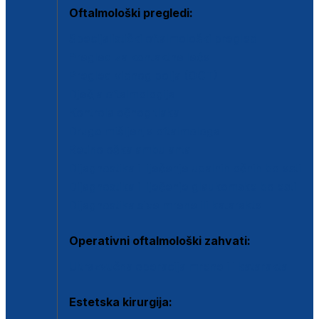
Oftalmološki pregledi:
Specijalistički oftalmološki pregled
Pregled za kontaktne leće
Pregled vidnog polja (OCT)
Dječja oftalmologija
Kontrola očnog tlaka
Drugo mišljenje oftalmologa
Retinološka ambulanta
Dijagnostika i liječenje upalnih očnih bolesti
Dijagnostika i liječenje glaukomske bolesti
Dijagnostika sive mrene ili katarakte
Operativni oftalmološki zahvati:
Ultrazvučna operacija mrene ili katarakta
Estetska kirurgija: