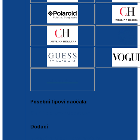
Svi brendovi >
Posebni tipovi naočala:
Okviri s clip-on dodatkom
Dodaci
Dodaci za dioptrijske naočale