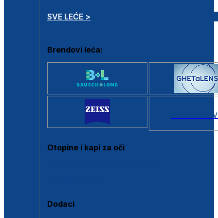
SVE LEĆE >
Brendovi leća:
SVI BRANDOV
Otopine i kapi za oči
Sve otopine za kontaktne leće
Sve kapi za oči
Dodaci