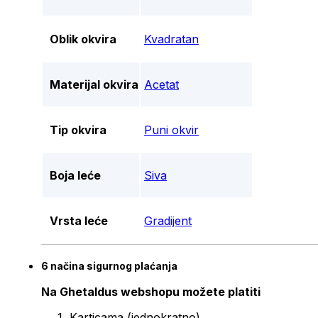
Oblik okvira
Kvadratan
Materijal okvira
Acetat
Tip okvira
Puni okvir
Boja leće
Siva
Vrsta leće
Gradijent
6 načina sigurnog plaćanja
Na Ghetaldus webshopu možete platiti
Karticama (jednokratno)