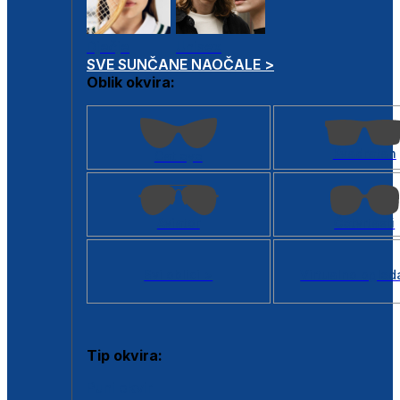
Dječje
Unisex
SVE SUNČANE NAOČALE >
Oblik okvira:
Kvadratan
Cat eye
Aviator
Četvrtasti
Svi oblici >
Virtualno ogled
Tip okvira:
Puni okvir