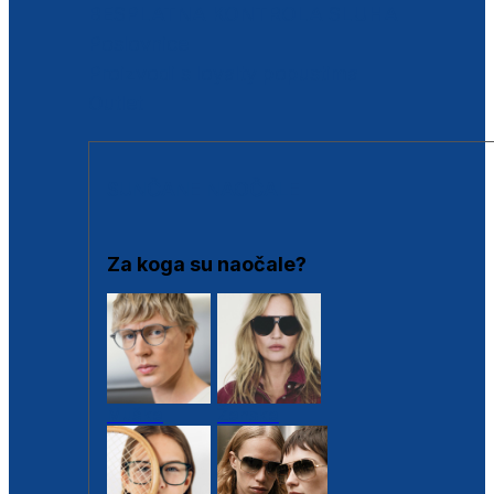
BESPLATNA KONTROLA SLUHA
Poslovnice
Proizvodi s loyalty popustima
Outlet
SUNČANE NAOČALE
Za koga su naočale?
Muške
Ženske