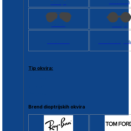
Kvadratan
Cat eye
Aviator
Okrugli
Svi oblici >
Virtualno ogled
Tip okvira:
Puni okvir
Clip-on
Poluokvir
Brend dioptrijskih okvira