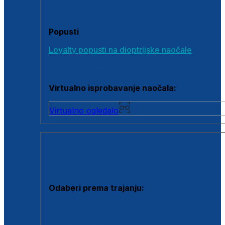
Poklon bonovi
Popusti
Loyalty popusti na dioptrijske naočale
Outlet dioptrijskih naočala
Virtualno isprobavanje naočala:
Virtualno ogledalo
KONTAKTNE LEĆE I OTOPINE
Odaberi prema trajanju:
Jednodnevne leće
Mjesečne leće