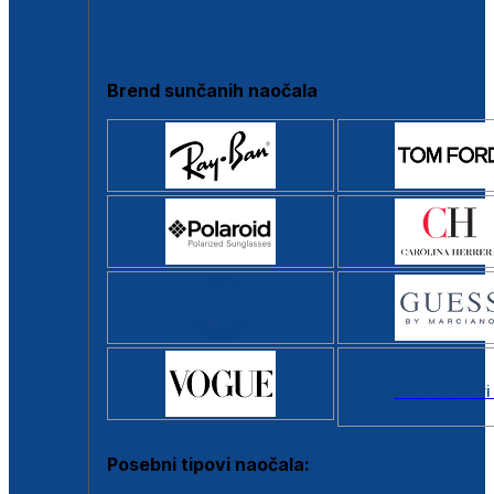
Clip-on
Poluokvir
Brend sunčanih naočala
Svi brendovi
Posebni tipovi naočala: