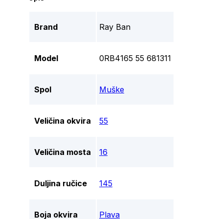
Brand
Ray Ban
Model
0RB4165 55 681311
Spol
Muške
Veličina okvira
55
Veličina mosta
16
Duljina ručice
145
Boja okvira
Plava