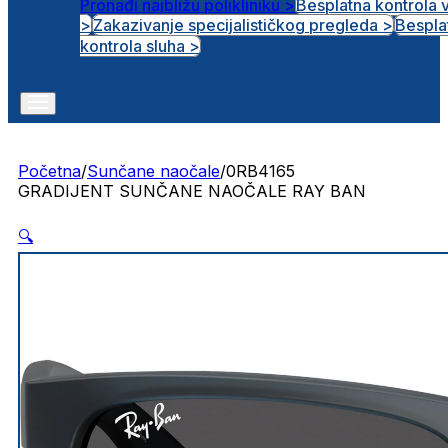
Pronađi najbližu polikliniku >
Besplatna kontrola 
>
Zakazivanje specijalističkog pregleda >
Bespla
Otvorena radna mjesta
kontrola sluha >
Početna
/
Sunčane naočale
/
0RB4165
GRADIJENT SUNČANE NAOČALE RAY BAN
🔍