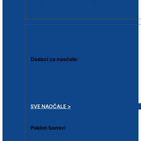
Dodaci za dioptrijske naočale
Poklon bonovi
DODACI
Dodaci za naočale:
Krpice za čišćenje
Kutijice za naočale
Sprejevi za čišćenje
Lančići za naočale
SVE NAOČALE >
Poklon bonovi
Poklon bonovi