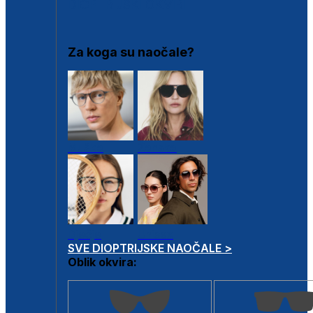
DIOPTRIJSKI OKVIRI
Za koga su naočale?
Muške
Ženske
Dječje
Unisex
SVE DIOPTRIJSKE NAOČALE >
Oblik okvira: