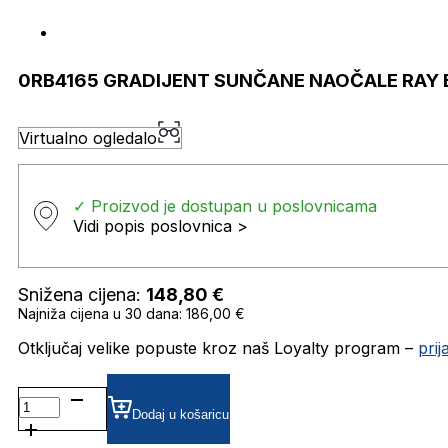
0RB4165 GRADIJENT SUNČANE NAOČALE RAY
Virtualno ogledalo
✓ Proizvod je dostupan u poslovnicama
Vidi popis poslovnica >
Snižena cijena:
148,80
€
Najniža cijena u 30 dana: 186,00 €
Otključaj velike popuste kroz naš Loyalty program –
pri
0RB4165
GRADIJENT SUNČANE
Dodaj u košaricu
NAOČALE