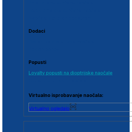
Polarizirane sunčane naočale
Fotokromatske sunčane naočale
Naočale s clip-on dodatkom
Dodaci
Dodaci za dioptrijske naočale
Poklon bonovi
Popusti
Loyalty popusti na dioptrijske naočale
Outlet dioptrijskih naočala
Virtualno isprobavanje naočala:
Virtualno ogledalo