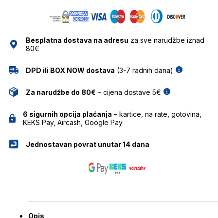
RAY
BAN
količina
Besplatna dostava na adresu
za sve narudžbe iznad
80€
DPD ili BOX NOW dostava
(3-7 radnih dana)
Za narudžbe do 80€
– cijena dostave 5€
6 sigurnih opcija plaćanja
– kartice, na rate, gotovina,
KEKS Pay, Aircash, Google Pay
Jednostavan povrat unutar 14 dana
Opis