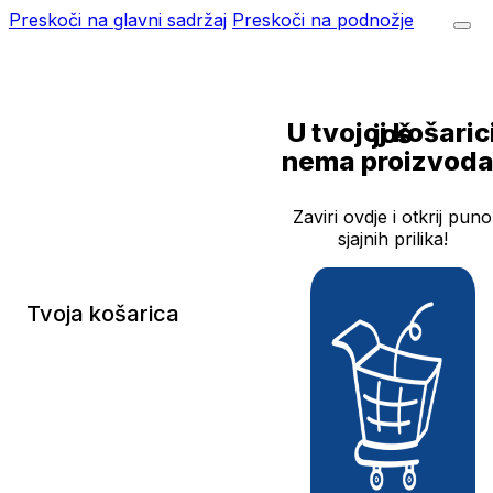
Preskoči na glavni sadržaj
Preskoči na podnožje
U tvojoj košarici još
nema proizvoda
Zaviri ovdje i otkrij puno
sjajnih prilika!
Tvoja košarica