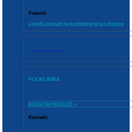
Popusti
Loyalty popusti na kontaktne leće i otopine
SVI PROIZVODI
POLIKLINIKA
UGOVORI PREGLED >
Kontakt:
0800 222 025