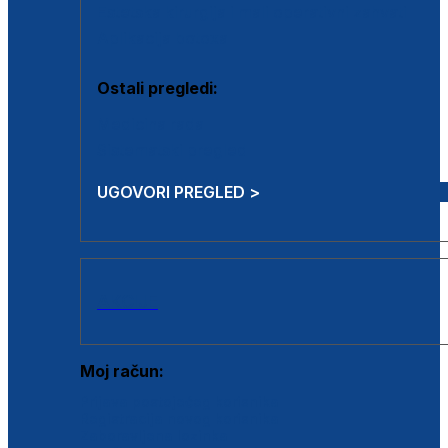
Estetska kirurgija i mali operativni zahvati
Aplikacija botoxa
Ostali pregledi:
Medicina rada
Sistematski pregled
UGOVORI PREGLED >
AKCIJE
Moj račun:
Prijava postojećeg korisnika
Registracija novog korisnika
Zaboravljena lozinka