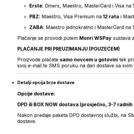
Erste
: Diners, Maestro, MasterCard i Visa na
PBZ
: Maestro, Visa Premium na
12 rata
i Mas
ZABA
: Maestro jednokratno i MasterCard na 
Plaćanje se provodi putem
Monri WSPay
sustava z
PLAĆANJE PRI PREUZIMANJU (POUZEĆEM)
Proizvode plaćate
samo novcem u gotovini
tek pr
svoj e-mail te SMS poruku na dan dostave sa svim 
Detalji opcija brze dostave
Opcije dostave:
DPD ili BOX NOW dostava (prosječno, 3-7 radnih
Nakon predaje paketa DPD dostavnoj službi, na SMS 
dostave.