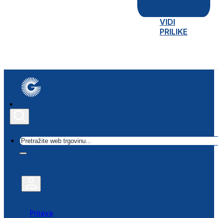
VIDI
PRILIKE
Traži
Prijava