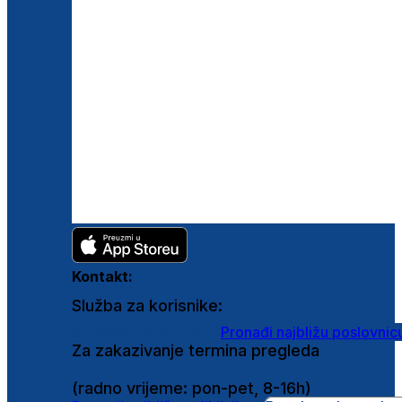
Kontakt:
Služba za korisnike:
shop@ghetaldus.hr
Pronađi najbližu poslovnic
Za zakazivanje termina pregleda
0800 222 025
(radno vrijeme: pon-pet, 8-16h)