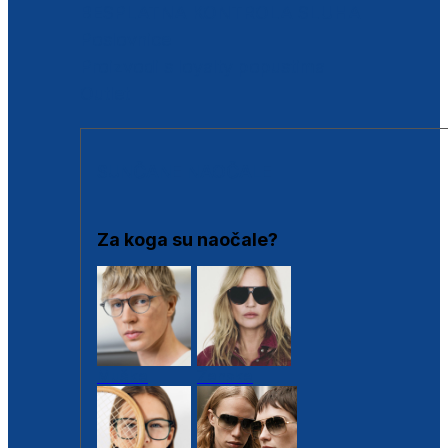
BESPLATNA KONTROLA SLUHA
Poslovnice
Proizvodi s loyalty popustima
Outlet
SUNČANE NAOČALE
Za koga su naočale?
Muške
Ženske