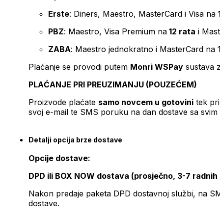
Erste
: Diners, Maestro, MasterCard i Visa na
PBZ
: Maestro, Visa Premium na
12 rata
i Mas
ZABA
: Maestro jednokratno i MasterCard na 
Plaćanje se provodi putem
Monri WSPay
sustava z
PLAĆANJE PRI PREUZIMANJU (POUZEĆEM)
Proizvode plaćate
samo novcem u gotovini
tek pr
svoj e-mail te SMS poruku na dan dostave sa svim 
Detalji opcija brze dostave
Opcije dostave:
DPD ili BOX NOW dostava (prosječno, 3-7 radnih
Nakon predaje paketa DPD dostavnoj službi, na SMS 
dostave.