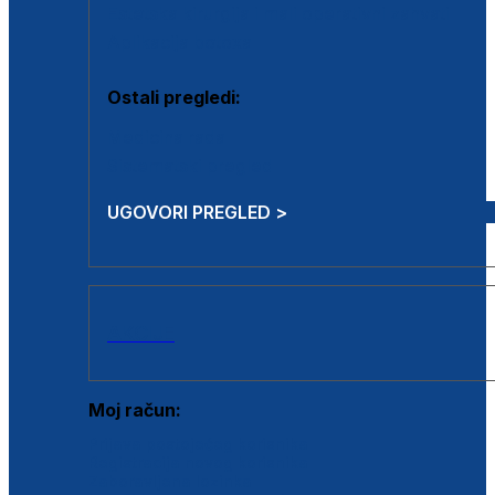
Estetska kirurgija i mali operativni zahvati
Aplikacija botoxa
Ostali pregledi:
Medicina rada
Sistematski pregled
UGOVORI PREGLED >
AKCIJE
Moj račun:
Prijava postojećeg korisnika
Registracija novog korisnika
Zaboravljena lozinka