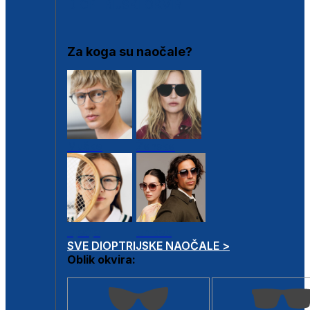
DIOPTRIJSKI OKVIRI
Za koga su naočale?
Muške
Ženske
Dječje
Unisex
SVE DIOPTRIJSKE NAOČALE >
Oblik okvira: