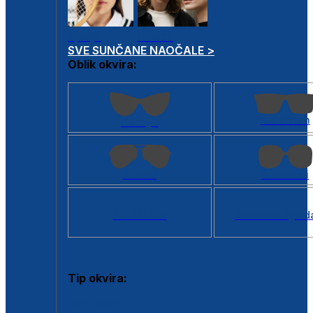
Dječje
Unisex
SVE SUNČANE NAOČALE >
Oblik okvira:
Kvadratan
Cat eye
Aviator
Četvrtasti
Svi oblici >
Virtualno ogled
Tip okvira:
Puni okvir