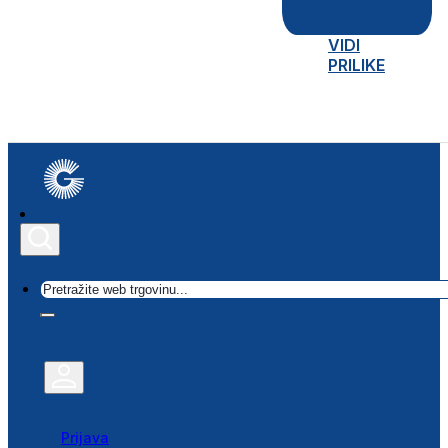
VIDI
PRILIKE
Traži
Prijava