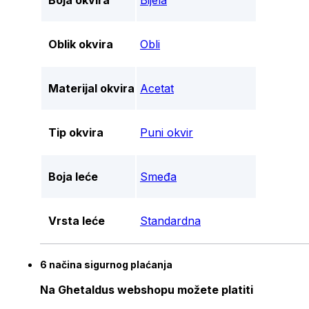
Boja okvira
Bijela
Oblik okvira
Obli
Materijal okvira
Acetat
Tip okvira
Puni okvir
Boja leće
Smeđa
Vrsta leće
Standardna
6 načina sigurnog plaćanja
Na Ghetaldus webshopu možete platiti