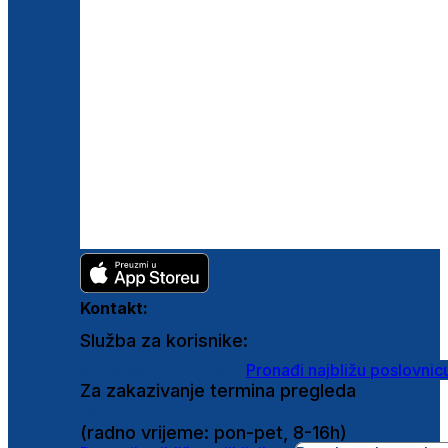
Kontakt:
Služba za korisnike:
shop@ghetaldus.hr
Pronađi najbližu poslovnic
Za zakazivanje termina pregleda
0800 222 025
(radno vrijeme: pon-pet, 8-16h)