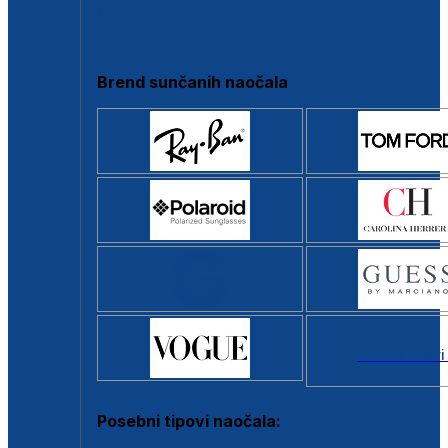
Clip-on
Poluokvir
Brend sunčanih naočala
Svi brendovi
Posebni tipovi naočala: