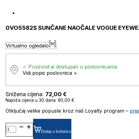
0VO5582S SUNČANE NAOČALE VOGUE EYEWE
Virtualno ogledalo
✓ Proizvod je dostupan u poslovnicama
Vidi popis poslovnica >
Snižena cijena:
72,00
€
Najniža cijena u 30 dana: 90,00 €
Otključaj velike popuste kroz naš Loyalty program –
pri
0VO5582S SUNČANE
NAOČALE
Dodaj u košaricu
VOGUE