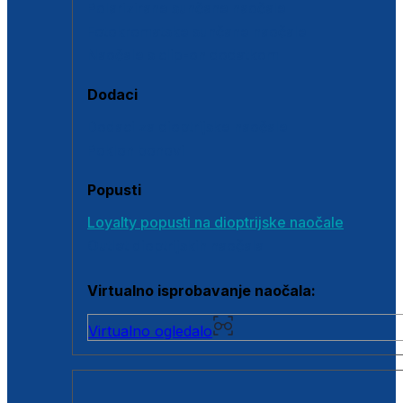
Polarizirane sunčane naočale
Fotokromatske sunčane naočale
Naočale s clip-on dodatkom
Dodaci
Dodaci za dioptrijske naočale
Poklon bonovi
Popusti
Loyalty popusti na dioptrijske naočale
Outlet dioptrijskih naočala
Virtualno isprobavanje naočala:
Virtualno ogledalo