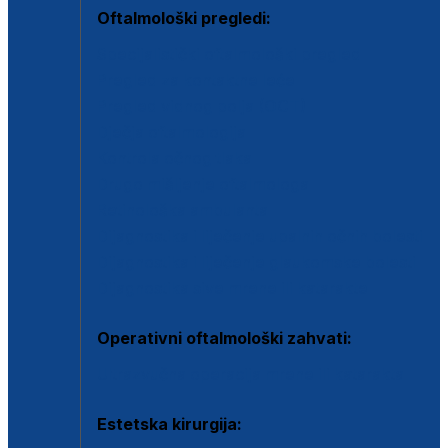
Oftalmološki pregledi:
Specijalistički oftalmološki pregled
Pregled za kontaktne leće
Pregled vidnog polja (OCT)
Dječja oftalmologija
Kontrola očnog tlaka
Drugo mišljenje oftalmologa
Retinološka ambulanta
Dijagnostika i liječenje upalnih očnih bolesti
Dijagnostika i liječenje glaukomske bolesti
Dijagnostika sive mrene ili katarakte
Operativni oftalmološki zahvati:
Ultrazvučna operacija mrene ili katarakta
Estetska kirurgija: