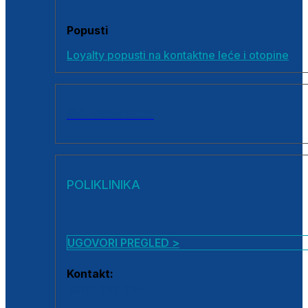
Popusti
Loyalty popusti na kontaktne leće i otopine
SVI PROIZVODI
POLIKLINIKA
UGOVORI PREGLED >
Kontakt:
0800 222 025