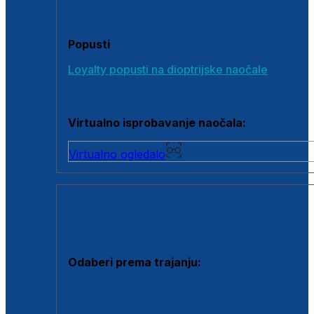
Poklon bonovi
Popusti
Loyalty popusti na dioptrijske naočale
Outlet dioptrijskih naočala
Virtualno isprobavanje naočala:
Virtualno ogledalo
KONTAKTNE LEĆE I OTOPINE
Odaberi prema trajanju:
Jednodnevne leće
Mjesečne leće