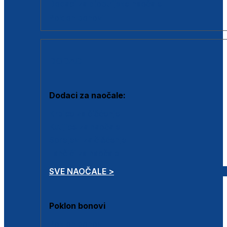
Dodaci za dioptrijske naočale
Poklon bonovi
DODACI
Dodaci za naočale:
Krpice za čišćenje
Kutijice za naočale
Sprejevi za čišćenje
Lančići za naočale
SVE NAOČALE >
Poklon bonovi
Poklon bonovi