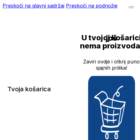
Preskoči na glavni sadržaj
Preskoči na podnožje
U tvojoj košarici još
nema proizvoda
Zaviri ovdje i otkrij puno
sjajnih prilika!
Tvoja košarica