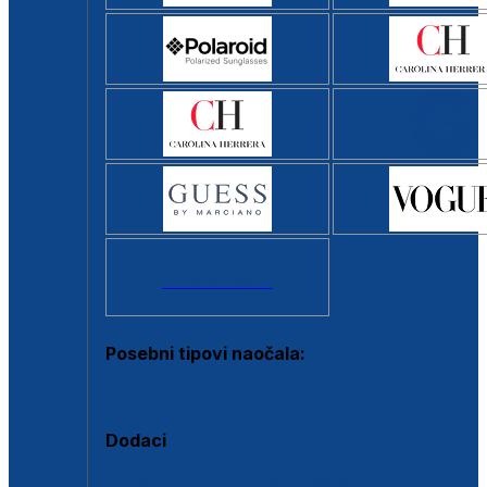
Svi brendovi >
Posebni tipovi naočala:
Okviri s clip-on dodatkom
Dodaci
Dodaci za dioptrijske naočale