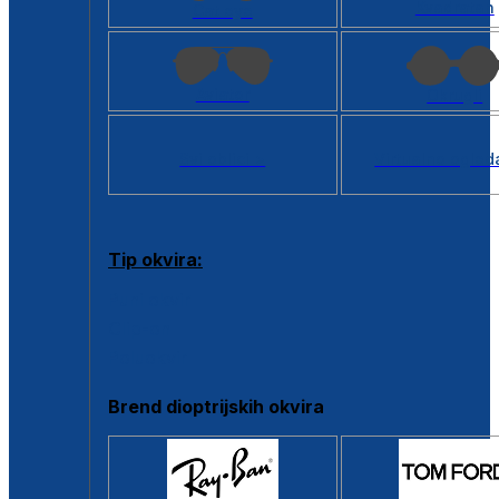
Kvadratan
Cat eye
Aviator
Okrugli
Svi oblici >
Virtualno ogled
Tip okvira:
Puni okvir
Clip-on
Poluokvir
Brend dioptrijskih okvira