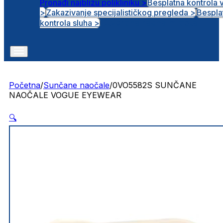
Pronađi najbližu polikliniku >
Besplatna kontrola 
>
Zakazivanje specijalističkog pregleda >
Bespla
Otvorena radna mjesta
kontrola sluha >
Početna
/
Sunčane naočale
/
0VO5582S SUNČANE
NAOČALE VOGUE EYEWEAR
🔍