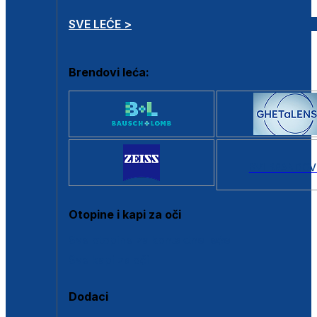
SVE LEĆE >
Brendovi leća:
SVI BRANDOV
Otopine i kapi za oči
Sve otopine za kontaktne leće
Sve kapi za oči
Dodaci