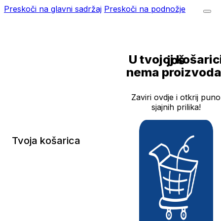
Preskoči na glavni sadržaj
Preskoči na podnožje
U tvojoj košarici još
nema proizvoda
Zaviri ovdje i otkrij puno
sjajnih prilika!
Tvoja košarica