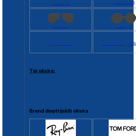
Kvadratan
Cat eye
Aviator
Okrugli
Svi oblici >
Virtualno ogled
Tip okvira:
Puni okvir
Clip-on
Poluokvir
Brend dioptrijskih okvira