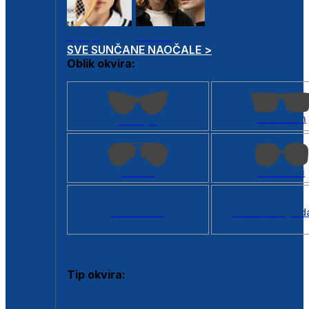
Dječje
Unisex
SVE SUNČANE NAOČALE >
Oblik okvira:
Kvadratan
Cat eye
Aviator
Četvrtasti
Svi oblici >
Virtualno ogled
Tip okvira:
Puni okvir