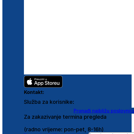
Kontakt:
Služba za korisnike:
shop@ghetaldus.hr
Pronađi najbližu poslovnic
Za zakazivanje termina pregleda
0800 222 025
(radno vrijeme: pon-pet, 8-16h)