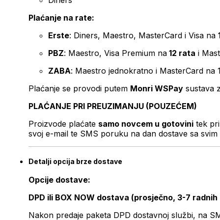
Diners
Plaćanje na rate:
Erste
: Diners, Maestro, MasterCard i Visa na
PBZ
: Maestro, Visa Premium na
12 rata
i Mas
ZABA
: Maestro jednokratno i MasterCard na 
Plaćanje se provodi putem
Monri WSPay
sustava z
PLAĆANJE PRI PREUZIMANJU (POUZEĆEM)
Proizvode plaćate
samo novcem u gotovini
tek pr
svoj e-mail te SMS poruku na dan dostave sa svim 
Detalji opcija brze dostave
Opcije dostave:
DPD ili BOX NOW dostava (prosječno, 3-7 radnih
Nakon predaje paketa DPD dostavnoj službi, na SMS 