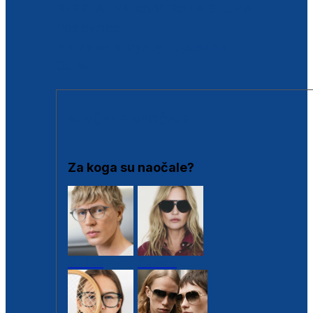
BESPLATNA KONTROLA SLUHA
Poslovnice
Proizvodi s loyalty popustima
Outlet
SUNČANE NAOČALE
Za koga su naočale?
Muške
Ženske