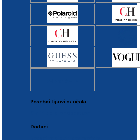
Svi brendovi >
Posebni tipovi naočala:
Okviri s clip-on dodatkom
Dodaci
Dodaci za dioptrijske naočale