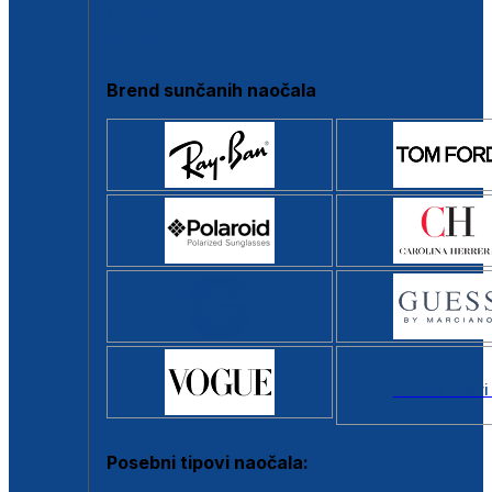
Clip-on
Poluokvir
Brend sunčanih naočala
Svi brendovi
Posebni tipovi naočala: