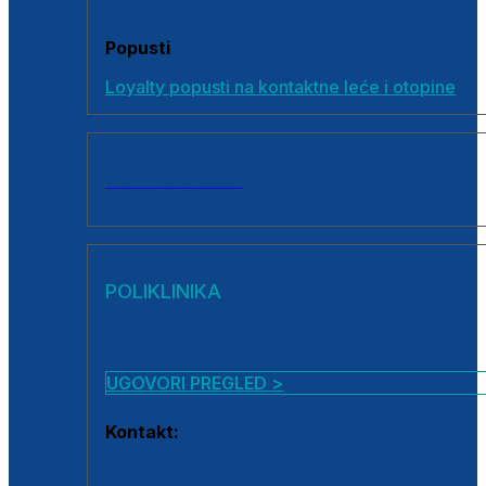
Popusti
Loyalty popusti na kontaktne leće i otopine
SVI PROIZVODI
POLIKLINIKA
UGOVORI PREGLED >
Kontakt:
0800 222 025