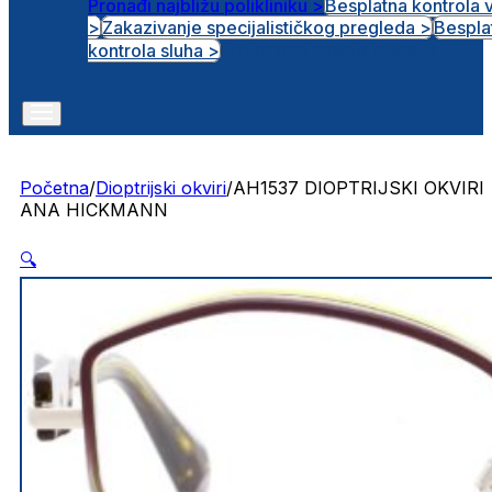
Pronađi najbližu polikliniku >
Besplatna kontrola 
>
Zakazivanje specijalističkog pregleda >
Bespla
Otvorena radna mjesta
kontrola sluha >
Početna
/
Dioptrijski okviri
/
AH1537 DIOPTRIJSKI OKVIRI
ANA HICKMANN
🔍