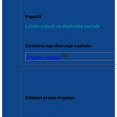
Poklon bonovi
Popusti
Loyalty popusti na dioptrijske naočale
Outlet dioptrijskih naočala
Virtualno isprobavanje naočala:
Virtualno ogledalo
KONTAKTNE LEĆE I OTOPINE
Odaberi prema trajanju:
Jednodnevne leće
Mjesečne leće