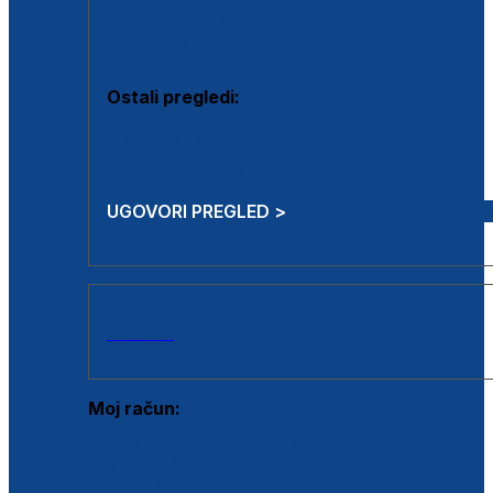
Estetska kirurgija i mali operativni zahvati
Aplikacija botoxa
Ostali pregledi:
Medicina rada
Sistematski pregled
UGOVORI PREGLED >
AKCIJE
Moj račun:
Prijava postojećeg korisnika
Registracija novog korisnika
Zaboravljena lozinka