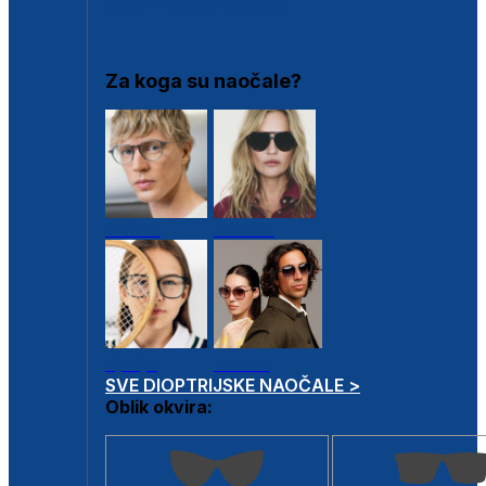
DIOPTRIJSKI OKVIRI
Za koga su naočale?
Muške
Ženske
Dječje
Unisex
SVE DIOPTRIJSKE NAOČALE >
Oblik okvira: