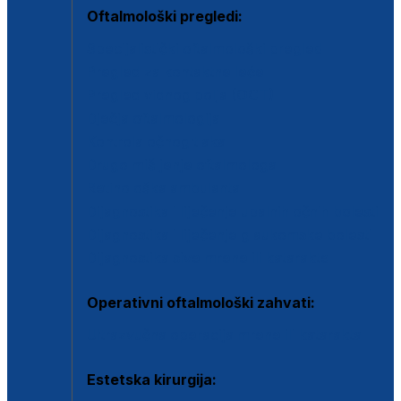
Oftalmološki pregledi:
Specijalistički oftalmološki pregled
Pregled za kontaktne leće
Pregled vidnog polja (OCT)
Dječja oftalmologija
Kontrola očnog tlaka
Drugo mišljenje oftalmologa
Retinološka ambulanta
Dijagnostika i liječenje upalnih očnih bolesti
Dijagnostika i liječenje glaukomske bolesti
Dijagnostika sive mrene ili katarakte
Operativni oftalmološki zahvati:
Ultrazvučna operacija mrene ili katarakta
Estetska kirurgija: