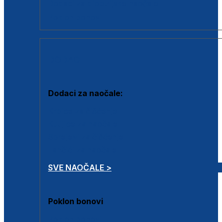
Dodaci za dioptrijske naočale
Poklon bonovi
DODACI
Dodaci za naočale:
Krpice za čišćenje
Kutijice za naočale
Sprejevi za čišćenje
Lančići za naočale
SVE NAOČALE >
Poklon bonovi
Poklon bonovi