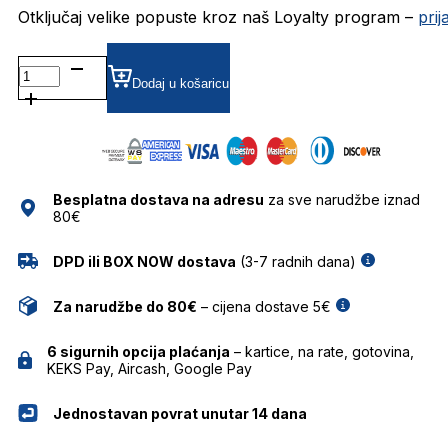
Otključaj velike popuste kroz naš Loyalty program –
pri
AH1537 DIOPTRIJSKI
OKVIRI
Dodaj u košaricu
ANA
HICKMANN
količina
Besplatna dostava na adresu
za sve narudžbe iznad
80€
DPD ili BOX NOW dostava
(3-7 radnih dana)
Za narudžbe do 80€
– cijena dostave 5€
6 sigurnih opcija plaćanja
– kartice, na rate, gotovina,
KEKS Pay, Aircash, Google Pay
Jednostavan povrat unutar 14 dana