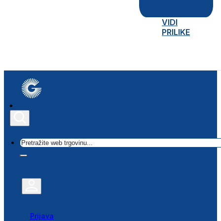
VIDI
PRILIKE
Traži
Prijava