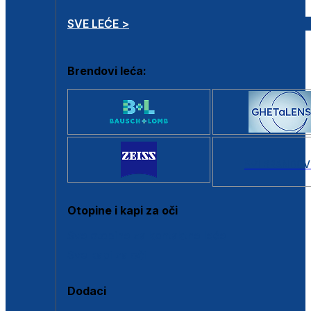
SVE LEĆE >
Brendovi leća:
SVI BRANDOV
Otopine i kapi za oči
Sve otopine za kontaktne leće
Sve kapi za oči
Dodaci