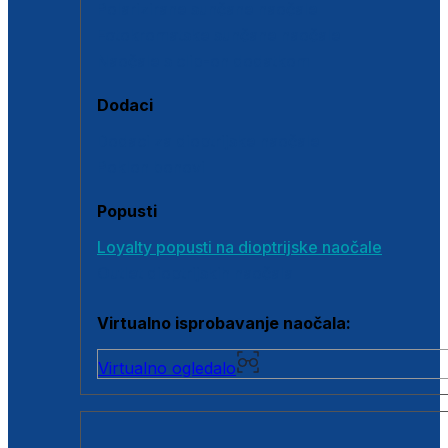
Polarizirane sunčane naočale
Fotokromatske sunčane naočale
Naočale s clip-on dodatkom
Dodaci
Dodaci za dioptrijske naočale
Poklon bonovi
Popusti
Loyalty popusti na dioptrijske naočale
Outlet dioptrijskih naočala
Virtualno isprobavanje naočala:
Virtualno ogledalo