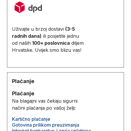
Uživajte u brzoj dostavi
(3-5
radnih dana)
ili posjetite jednu
od naših
100+ poslovnica
diljem
Hrvatske. Uvijek smo blizu vas!
Plaćanje
Plaćanje
Na blagajni vas čekaju sigurni
načini plaćanja po vašoj želji:
Kartično plaćanje
Gotovina prilikom preuzimanja
Internet bankarstvo / opća uplatnica