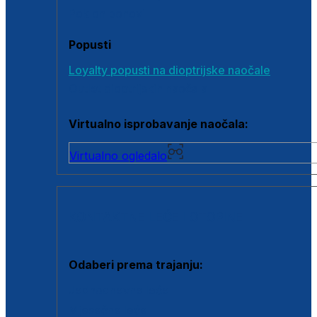
Poklon bonovi
Popusti
Loyalty popusti na dioptrijske naočale
Outlet dioptrijskih naočala
Virtualno isprobavanje naočala:
Virtualno ogledalo
KONTAKTNE LEĆE I OTOPINE
Odaberi prema trajanju:
Jednodnevne leće
Mjesečne leće