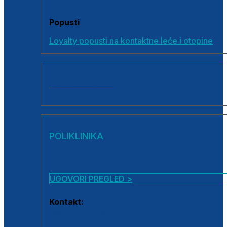
Popusti
Loyalty popusti na kontaktne leće i otopine
SVI PROIZVODI
POLIKLINIKA
UGOVORI PREGLED >
Kontakt:
0800 222 025