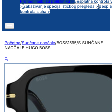
Pronađi najbližu polikliniku >
Besplatna kontrola 
>
Zakazivanje specijalističkog pregleda >
Bespla
Otvorena radna mjesta
kontrola sluha >
Početna
/
Sunčane naočale
/
BOSS1595/S SUNČANE
NAOČALE HUGO BOSS
🔍