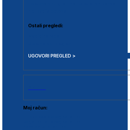
Estetska kirurgija i mali operativni zahvati
Aplikacija botoxa
Ostali pregledi:
Medicina rada
Sistematski pregled
UGOVORI PREGLED >
AKCIJE
Moj račun:
Prijava postojećeg korisnika
Registracija novog korisnika
Zaboravljena lozinka