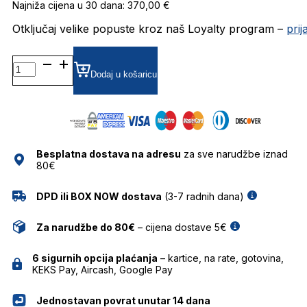
Najniža cijena u 30 dana: 370,00 €
Otključaj velike popuste kroz naš Loyalty program –
pri
BOSS1595/S SUNČANE
NAOČALE
Dodaj u košaricu
HUGO
BOSS
količina
Besplatna dostava na adresu
za sve narudžbe iznad
80€
DPD ili BOX NOW dostava
(3-7 radnih dana)
Za narudžbe do 80€
– cijena dostave 5€
6 sigurnih opcija plaćanja
– kartice, na rate, gotovina,
KEKS Pay, Aircash, Google Pay
Jednostavan povrat unutar 14 dana