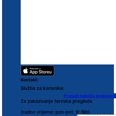
Kontakt:
Služba za korisnike:
shop@ghetaldus.hr
Pronađi najbližu poslovnic
Za zakazivanje termina pregleda
0800 222 025
(radno vrijeme: pon-pet, 8-16h)