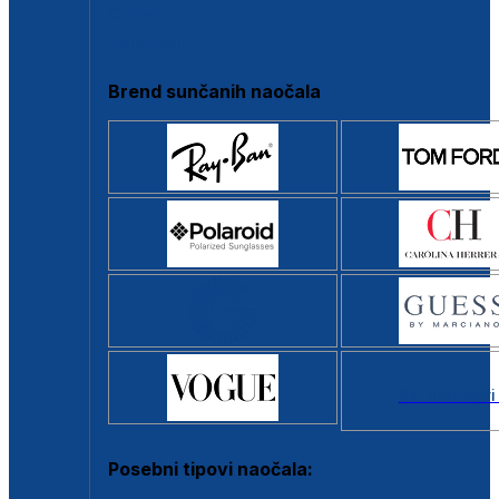
Clip-on
Poluokvir
Brend sunčanih naočala
Svi brendovi
Posebni tipovi naočala: