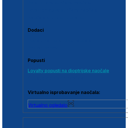
Polarizirane sunčane naočale
Fotokromatske sunčane naočale
Naočale s clip-on dodatkom
Dodaci
Dodaci za dioptrijske naočale
Poklon bonovi
Popusti
Loyalty popusti na dioptrijske naočale
Outlet dioptrijskih naočala
Virtualno isprobavanje naočala:
Virtualno ogledalo