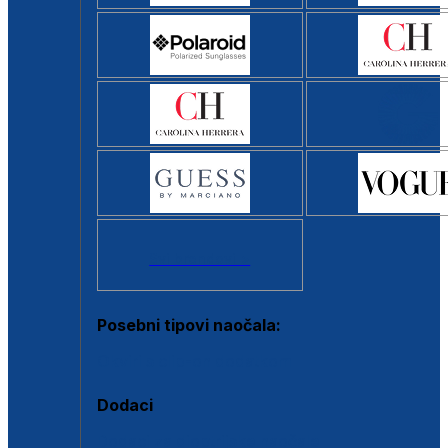
Svi brendovi >
Posebni tipovi naočala:
Okviri s clip-on dodatkom
Dodaci
Dodaci za dioptrijske naočale