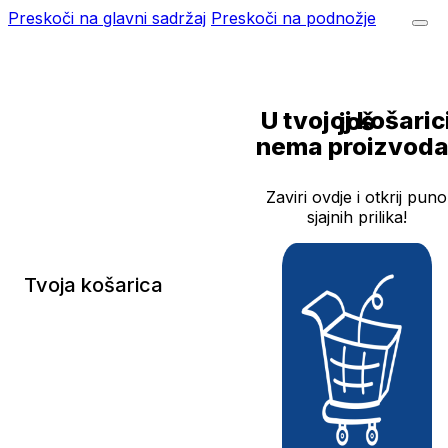
Preskoči na glavni sadržaj
Preskoči na podnožje
U tvojoj košarici još
nema proizvoda
Zaviri ovdje i otkrij puno
sjajnih prilika!
Tvoja košarica