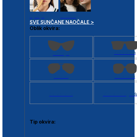
Dječje
Unisex
SVE SUNČANE NAOČALE >
Oblik okvira:
Kvadratan
Cat eye
Aviator
Četvrtasti
Svi oblici >
Virtualno ogled
Tip okvira:
Puni okvir