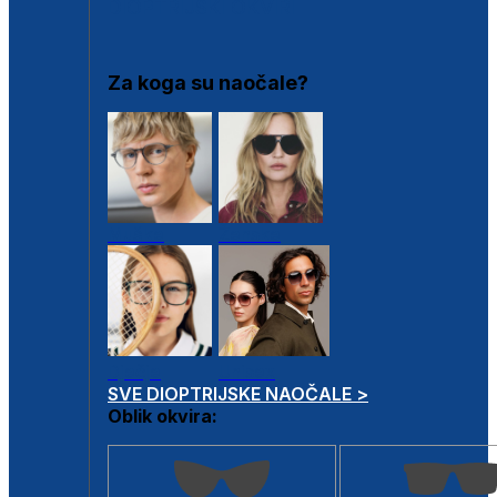
DIOPTRIJSKI OKVIRI
Za koga su naočale?
Muške
Ženske
Dječje
Unisex
SVE DIOPTRIJSKE NAOČALE >
Oblik okvira: