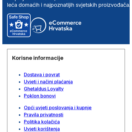
leća domaćih i najpoznatijih svjetskih proizvođača.
Korisne informacije
Dostava i povrat
Uvjeti i načini plaćanja
Ghetaldus Loyalty
Poklon bonovi
Opći uvjeti poslovanja i kupnje
Pravila privatnosti
Politika kolačića
Uvjeti korištenja