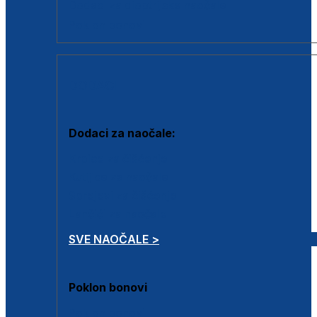
Dodaci za dioptrijske naočale
Poklon bonovi
DODACI
Dodaci za naočale:
Krpice za čišćenje
Kutijice za naočale
Sprejevi za čišćenje
Lančići za naočale
SVE NAOČALE >
Poklon bonovi
Poklon bonovi