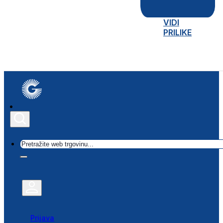
VIDI
PRILIKE
Traži
Prijava