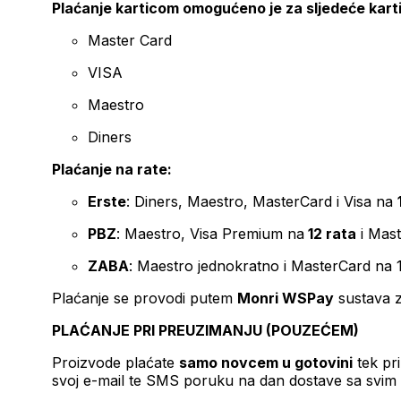
Plaćanje karticom omogućeno je za sljedeće kart
Master Card
VISA
Maestro
Diners
Plaćanje na rate:
Erste
: Diners, Maestro, MasterCard i Visa na
PBZ
: Maestro, Visa Premium na
12 rata
i Mas
ZABA
: Maestro jednokratno i MasterCard na 
Plaćanje se provodi putem
Monri WSPay
sustava z
PLAĆANJE PRI PREUZIMANJU (POUZEĆEM)
Proizvode plaćate
samo novcem u gotovini
tek pr
svoj e-mail te SMS poruku na dan dostave sa svim 