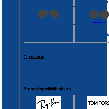
Kvadratan
Cat eye
Aviator
Okrugli
Svi oblici >
Virtualno ogled
Tip okvira:
Puni okvir
Clip-on
Poluokvir
Brend dioptrijskih okvira