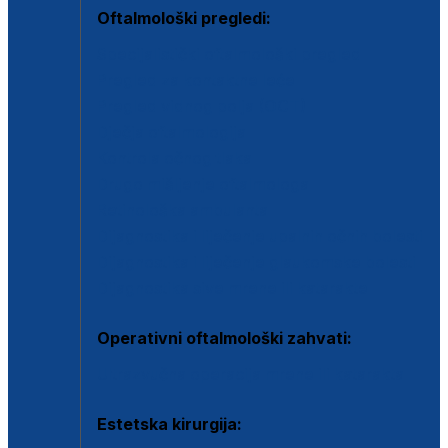
Oftalmološki pregledi:
Specijalistički oftalmološki pregled
Pregled za kontaktne leće
Pregled vidnog polja (OCT)
Dječja oftalmologija
Kontrola očnog tlaka
Drugo mišljenje oftalmologa
Retinološka ambulanta
Dijagnostika i liječenje upalnih očnih bolesti
Dijagnostika i liječenje glaukomske bolesti
Dijagnostika sive mrene ili katarakte
Operativni oftalmološki zahvati:
Ultrazvučna operacija mrene ili katarakta
Estetska kirurgija: