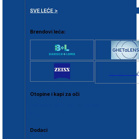
SVE LEĆE >
Brendovi leća:
SVI BRANDOV
Otopine i kapi za oči
Sve otopine za kontaktne leće
Sve kapi za oči
Dodaci