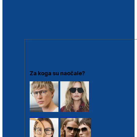
BESPLATNA KONTROLA SLUHA
Poslovnice
Proizvodi s loyalty popustima
Outlet
SUNČANE NAOČALE
Za koga su naočale?
Muške
Ženske