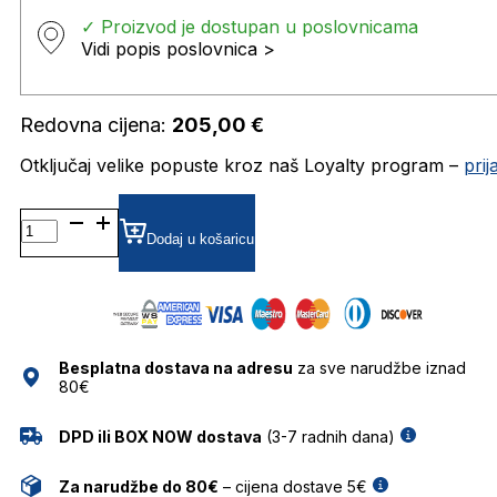
✓ Proizvod je dostupan u poslovnicama
Vidi popis poslovnica >
Redovna cijena:
205,00
€
Otključaj velike popuste kroz naš Loyalty program –
pri
CA268 DIOPTRIJSKI
OKVIRI
Dodaj u košaricu
CARRERA
količina
Besplatna dostava na adresu
za sve narudžbe iznad
80€
DPD ili BOX NOW dostava
(3-7 radnih dana)
Za narudžbe do 80€
– cijena dostave 5€