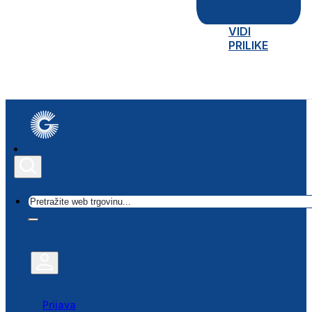
VIDI
PRILIKE
Traži
Prijava