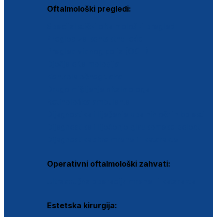
Oftalmološki pregledi:
Specijalistički oftalmološki pregled
Pregled za kontaktne leće
Pregled vidnog polja (OCT)
Dječja oftalmologija
Kontrola očnog tlaka
Drugo mišljenje oftalmologa
Retinološka ambulanta
Dijagnostika i liječenje upalnih očnih bolesti
Dijagnostika i liječenje glaukomske bolesti
Dijagnostika sive mrene ili katarakte
Operativni oftalmološki zahvati:
Ultrazvučna operacija mrene ili katarakta
Estetska kirurgija: