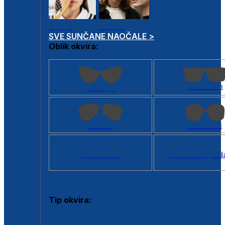
Dječje
Unisex
SVE SUNČANE NAOČALE >
Oblik okvira:
Kvadratan
Cat eye
Aviator
Četvrtasti
Svi oblici >
Virtualno ogled
Tip okvira:
Puni okvir