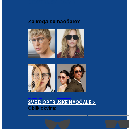
DIOPTRIJSKI OKVIRI
Za koga su naočale?
Muške
Ženske
Dječje
Unisex
SVE DIOPTRIJSKE NAOČALE >
Oblik okvira: