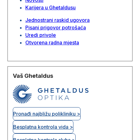
Karijera u Ghetaldusu
Jednostrani raskid ugovora
Pisani prigovor potrošaća
Uredi privole
Otvorena radna mjesta
Vaš Ghetaldus
Pronađi najbližu polikliniku >
Besplatna kontrola vida >
Besplatna kontrola sluha >