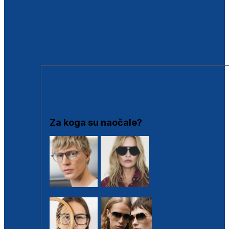
BESPLATNA KONTROLA SLUHA
Poslovnice
Proizvodi s loyalty popustima
Outlet
SUNČANE NAOČALE
Za koga su naočale?
Muške
Ženske