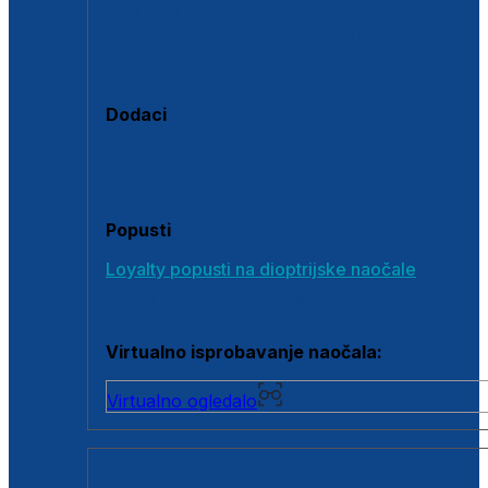
Polarizirane sunčane naočale
Fotokromatske sunčane naočale
Naočale s clip-on dodatkom
Dodaci
Dodaci za dioptrijske naočale
Poklon bonovi
Popusti
Loyalty popusti na dioptrijske naočale
Outlet dioptrijskih naočala
Virtualno isprobavanje naočala:
Virtualno ogledalo