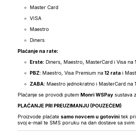
Master Card
VISA
Maestro
Diners
Plaćanje na rate:
Erste
: Diners, Maestro, MasterCard i Visa na
PBZ
: Maestro, Visa Premium na
12 rata
i Mas
ZABA
: Maestro jednokratno i MasterCard na 
Plaćanje se provodi putem
Monri WSPay
sustava z
PLAĆANJE PRI PREUZIMANJU (POUZEĆEM)
Proizvode plaćate
samo novcem u gotovini
tek pr
svoj e-mail te SMS poruku na dan dostave sa svim 