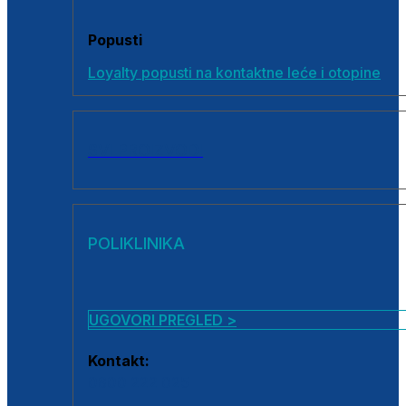
Popusti
Loyalty popusti na kontaktne leće i otopine
SVI PROIZVODI
POLIKLINIKA
UGOVORI PREGLED >
Kontakt:
0800 222 025