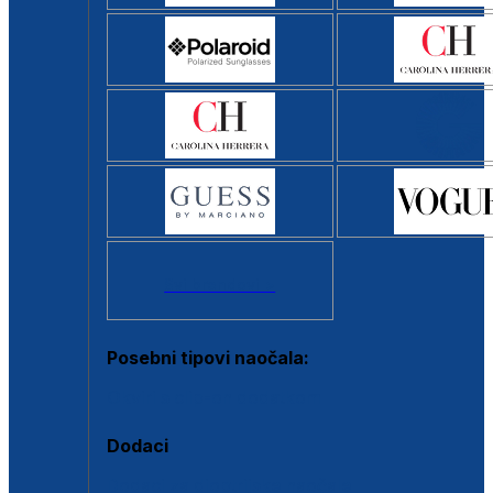
Svi brendovi >
Posebni tipovi naočala:
Okviri s clip-on dodatkom
Dodaci
Dodaci za dioptrijske naočale