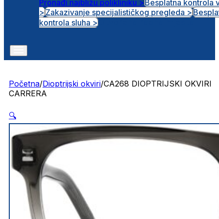
Pronađi najbližu polikliniku >
Besplatna kontrola 
>
Zakazivanje specijalističkog pregleda >
Bespla
Otvorena radna mjesta
kontrola sluha >
Početna
/
Dioptrijski okviri
/
CA268 DIOPTRIJSKI OKVIRI
CARRERA
🔍