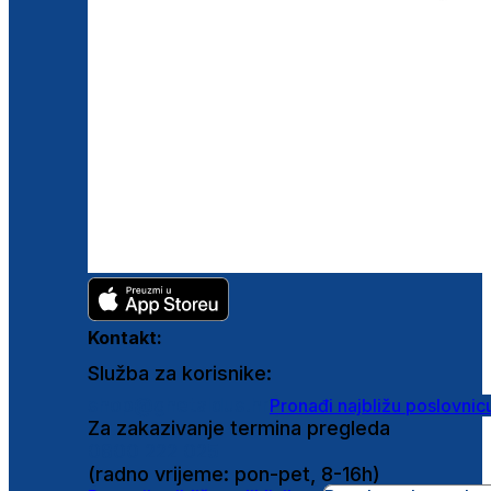
Kontakt:
Služba za korisnike:
shop@ghetaldus.hr
Pronađi najbližu poslovnic
Za zakazivanje termina pregleda
0800 222 025
(radno vrijeme: pon-pet, 8-16h)