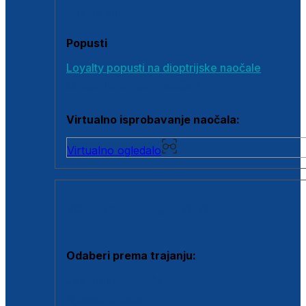
Poklon bonovi
Popusti
Loyalty popusti na dioptrijske naočale
Outlet dioptrijskih naočala
Virtualno isprobavanje naočala:
Virtualno ogledalo
KONTAKTNE LEĆE I OTOPINE
Odaberi prema trajanju:
Jednodnevne leće
Mjesečne leće