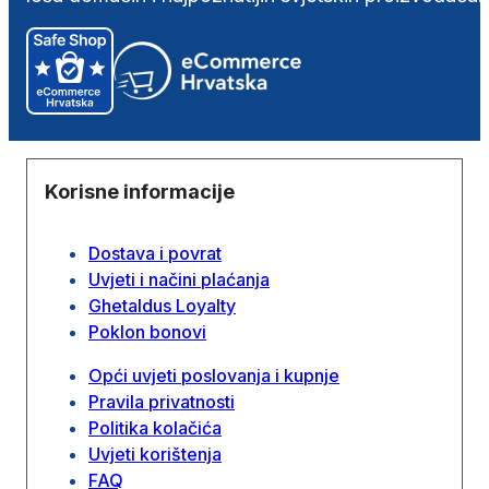
Korisne informacije
Dostava i povrat
Uvjeti i načini plaćanja
Ghetaldus Loyalty
Poklon bonovi
Opći uvjeti poslovanja i kupnje
Pravila privatnosti
Politika kolačića
Uvjeti korištenja
FAQ