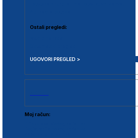
Estetska kirurgija i mali operativni zahvati
Aplikacija botoxa
Ostali pregledi:
Medicina rada
Sistematski pregled
UGOVORI PREGLED >
AKCIJE
Moj račun:
Prijava postojećeg korisnika
Registracija novog korisnika
Zaboravljena lozinka