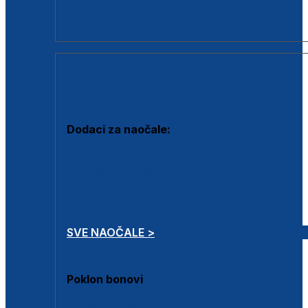
Dodaci za dioptrijske naočale
Poklon bonovi
DODACI
Dodaci za naočale:
Krpice za čišćenje
Kutijice za naočale
Sprejevi za čišćenje
Lančići za naočale
SVE NAOČALE >
Poklon bonovi
Poklon bonovi