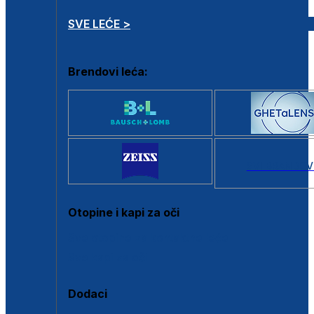
SVE LEĆE >
Brendovi leća:
SVI BRANDOV
Otopine i kapi za oči
Sve otopine za kontaktne leće
Sve kapi za oči
Dodaci