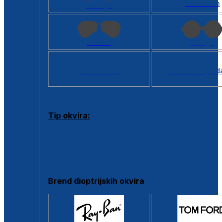
Kvadratan
Cat eye
Aviator
Okrugli
Svi oblici >
Virtualno ogled
Tip okvira:
Puni okvir
Clip-on
Poluokvir
Brend dioptrijskih okvira