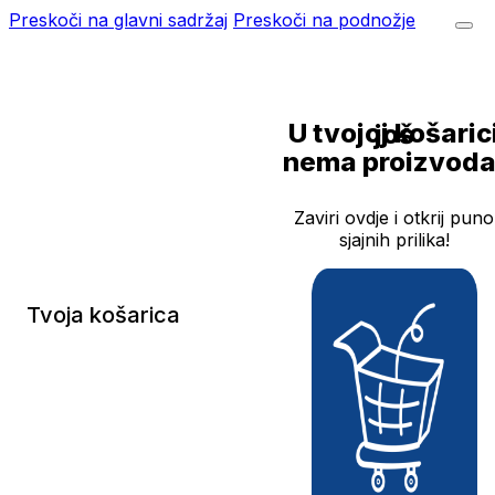
Preskoči na glavni sadržaj
Preskoči na podnožje
U tvojoj košarici još
nema proizvoda
Zaviri ovdje i otkrij puno
sjajnih prilika!
Tvoja košarica