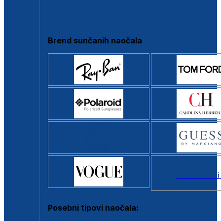
Clip-on
Poluokvir
Brend sunčanih naočala
Svi brendovi
Posebni tipovi naočala: