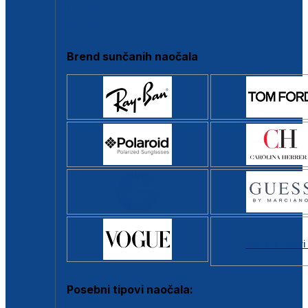
Clip-on
Poluokvir
Brend sunčanih naočala
Svi brendovi
Posebni tipovi naočala: