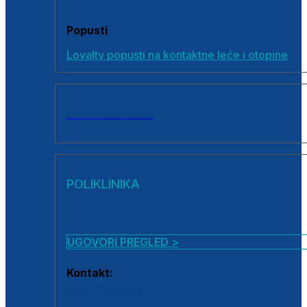
Popusti
Loyalty popusti na kontaktne leće i otopine
SVI PROIZVODI
POLIKLINIKA
UGOVORI PREGLED >
Kontakt:
0800 222 025