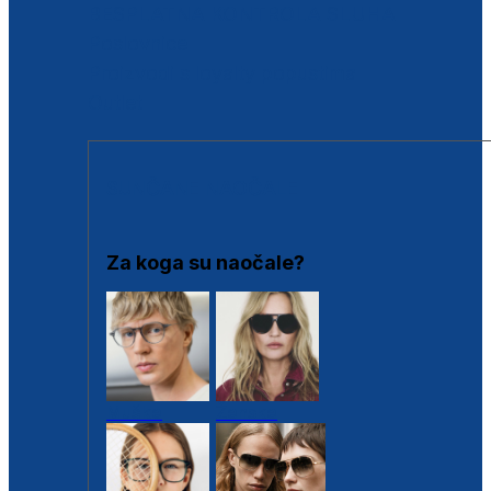
BESPLATNA KONTROLA SLUHA
Poslovnice
Proizvodi s loyalty popustima
Outlet
SUNČANE NAOČALE
Za koga su naočale?
Muške
Ženske