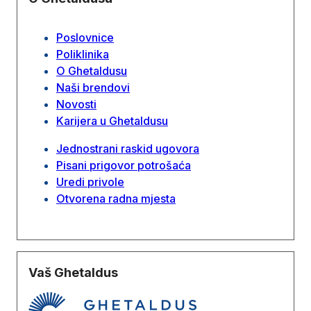
Poslovnice
Poliklinika
O Ghetaldusu
Naši brendovi
Novosti
Karijera u Ghetaldusu
Jednostrani raskid ugovora
Pisani prigovor potrošaća
Uredi privole
Otvorena radna mjesta
Vaš Ghetaldus