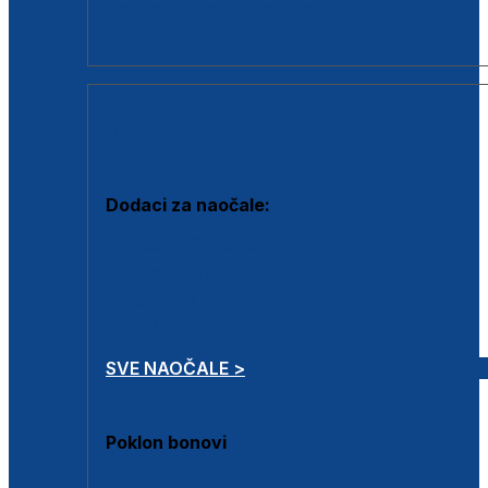
Dodaci za dioptrijske naočale
Poklon bonovi
DODACI
Dodaci za naočale:
Krpice za čišćenje
Kutijice za naočale
Sprejevi za čišćenje
Lančići za naočale
SVE NAOČALE >
Poklon bonovi
Poklon bonovi