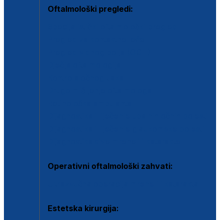
Oftalmološki pregledi:
Specijalistički oftalmološki pregled
Pregled za kontaktne leće
Pregled vidnog polja (OCT)
Dječja oftalmologija
Kontrola očnog tlaka
Drugo mišljenje oftalmologa
Retinološka ambulanta
Dijagnostika i liječenje upalnih očnih bolesti
Dijagnostika i liječenje glaukomske bolesti
Dijagnostika sive mrene ili katarakte
Operativni oftalmološki zahvati:
Ultrazvučna operacija mrene ili katarakta
Estetska kirurgija: