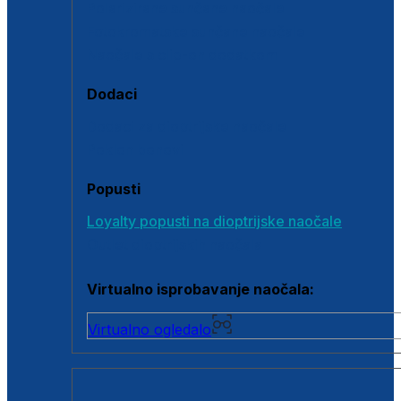
Polarizirane sunčane naočale
Fotokromatske sunčane naočale
Naočale s clip-on dodatkom
Dodaci
Dodaci za dioptrijske naočale
Poklon bonovi
Popusti
Loyalty popusti na dioptrijske naočale
Outlet dioptrijskih naočala
Virtualno isprobavanje naočala:
Virtualno ogledalo