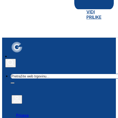
VIDI
PRILIKE
Traži
Prijava