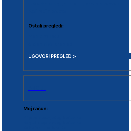
Estetska kirurgija i mali operativni zahvati
Aplikacija botoxa
Ostali pregledi:
Medicina rada
Sistematski pregled
UGOVORI PREGLED >
AKCIJE
Moj račun:
Prijava postojećeg korisnika
Registracija novog korisnika
Zaboravljena lozinka