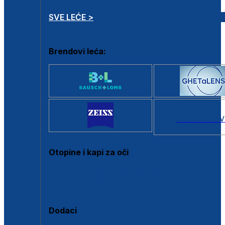
SVE LEĆE >
Brendovi leća:
SVI BRANDOV
Otopine i kapi za oči
Sve otopine za kontaktne leće
Sve kapi za oči
Dodaci