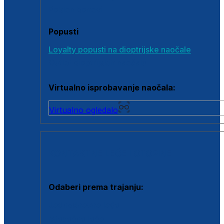
Poklon bonovi
Popusti
Loyalty popusti na dioptrijske naočale
Outlet dioptrijskih naočala
Virtualno isprobavanje naočala:
Virtualno ogledalo
KONTAKTNE LEĆE I OTOPINE
Odaberi prema trajanju:
Jednodnevne leće
Mjesečne leće