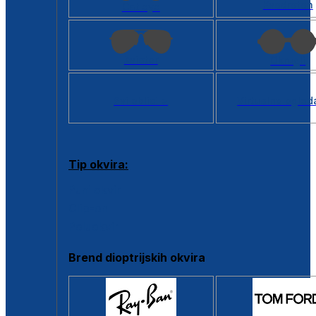
Kvadratan
Cat eye
Aviator
Okrugli
Svi oblici >
Virtualno ogled
Tip okvira:
Puni okvir
Clip-on
Poluokvir
Brend dioptrijskih okvira