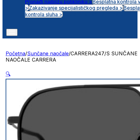
Pronađi najbližu polikliniku >
Besplatna kontrola 
>
Zakazivanje specijalističkog pregleda >
Bespla
Otvorena radna mjesta
kontrola sluha >
Početna
/
Sunčane naočale
/
CARRERA247/S SUNČANE
NAOČALE CARRERA
🔍