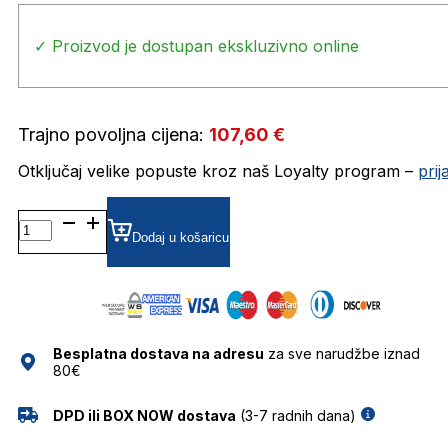
✓ Proizvod je dostupan ekskluzivno online
Trajno povoljna cijena:
107,60
€
Otključaj velike popuste kroz naš Loyalty program –
pri
CARRERA247/S SUNČANE
NAOČALE
Dodaj u košaricu
CARRERA
količina
Besplatna dostava na adresu
za sve narudžbe iznad
80€
DPD ili BOX NOW dostava
(3-7 radnih dana)