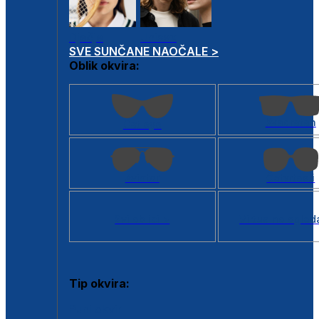
Dječje
Unisex
SVE SUNČANE NAOČALE >
Oblik okvira:
Kvadratan
Cat eye
Aviator
Četvrtasti
Svi oblici >
Virtualno ogled
Tip okvira:
Puni okvir