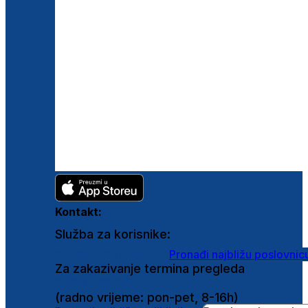
Kontakt:
Služba za korisnike:
shop@ghetaldus.hr
Pronađi najbližu poslovnic
Za zakazivanje termina pregleda
0800 222 025
(radno vrijeme: pon-pet, 8-16h)