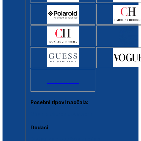
Svi brendovi >
Posebni tipovi naočala:
Okviri s clip-on dodatkom
Dodaci
Dodaci za dioptrijske naočale