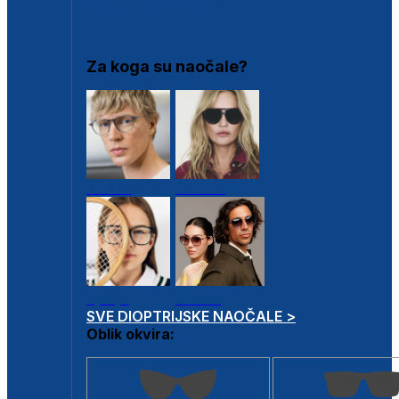
DIOPTRIJSKI OKVIRI
Za koga su naočale?
Muške
Ženske
Dječje
Unisex
SVE DIOPTRIJSKE NAOČALE >
Oblik okvira: