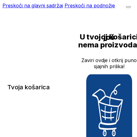
Preskoči na glavni sadržaj
Preskoči na podnožje
U tvojoj košarici još
nema proizvoda
Zaviri ovdje i otkrij puno
sjajnih prilika!
Tvoja košarica