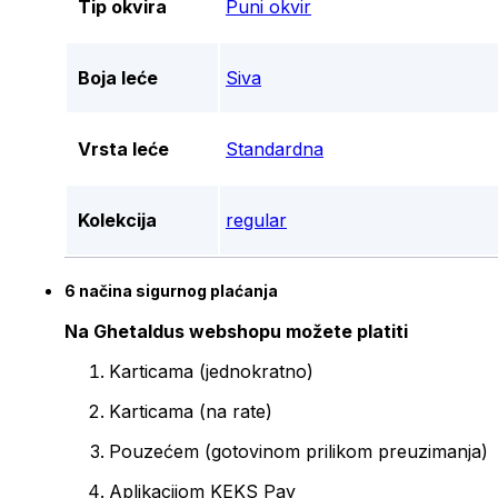
Tip okvira
Puni okvir
Boja leće
Siva
Vrsta leće
Standardna
Kolekcija
regular
6 načina sigurnog plaćanja
Na Ghetaldus webshopu možete platiti
Karticama (jednokratno)
Karticama (na rate)
Pouzećem (gotovinom prilikom preuzimanja)
Aplikacijom KEKS Pay