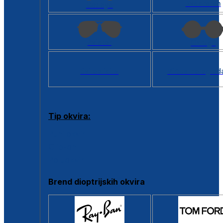
Kvadratan
Cat eye
Aviator
Okrugli
Svi oblici >
Virtualno ogled
Tip okvira:
Puni okvir
Clip-on
Poluokvir
Brend dioptrijskih okvira