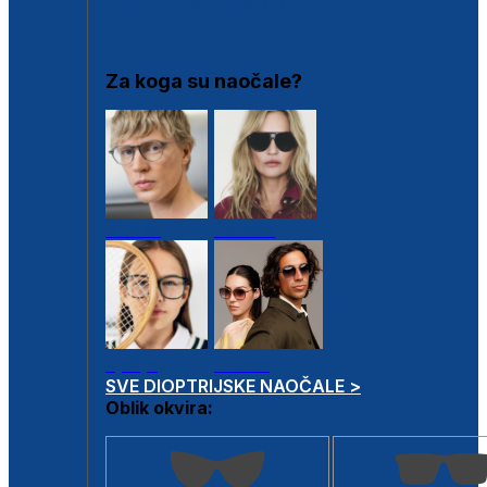
DIOPTRIJSKI OKVIRI
Za koga su naočale?
Muške
Ženske
Dječje
Unisex
SVE DIOPTRIJSKE NAOČALE >
Oblik okvira: