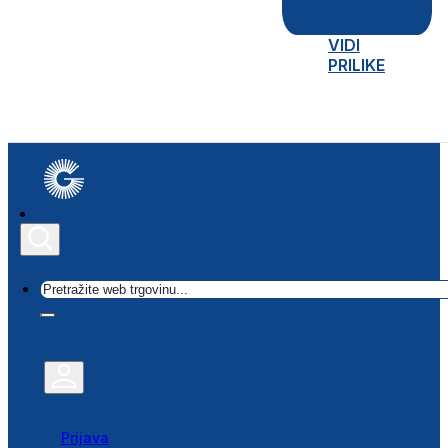
VIDI
PRILIKE
Traži
Prijava