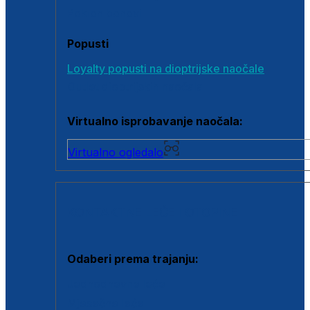
Poklon bonovi
Popusti
Loyalty popusti na dioptrijske naočale
Outlet dioptrijskih naočala
Virtualno isprobavanje naočala:
Virtualno ogledalo
KONTAKTNE LEĆE I OTOPINE
Odaberi prema trajanju:
Jednodnevne leće
Mjesečne leće