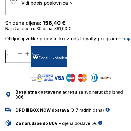
Vidi popis poslovnica >
Snižena cijena:
156,40
€
Najniža cijena u 30 dana: 391,00 €
Otključaj velike popuste kroz naš Loyalty program –
pri
DB7000/S SUNČANE
NAOČALE
Dodaj u košaricu
DAVID
BECKHAM
količina
Besplatna dostava na adresu
za sve narudžbe iznad
80€
DPD ili BOX NOW dostava
(3-7 radnih dana)
Za narudžbe do 80€
– cijena dostave 5€