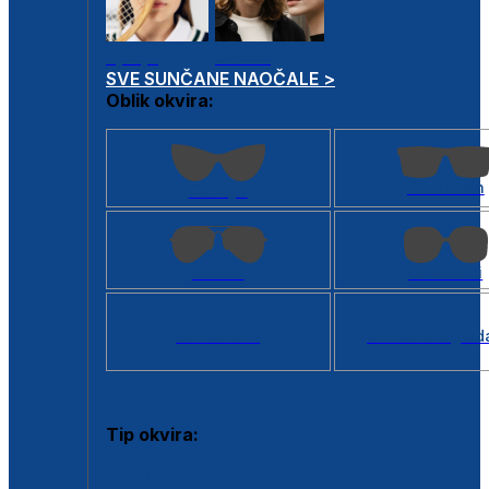
Dječje
Unisex
SVE SUNČANE NAOČALE >
Oblik okvira:
Kvadratan
Cat eye
Aviator
Četvrtasti
Svi oblici >
Virtualno ogled
Tip okvira:
Puni okvir