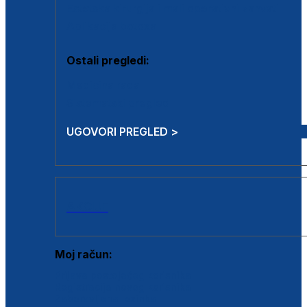
Estetska kirurgija i mali operativni zahvati
Aplikacija botoxa
Ostali pregledi:
Medicina rada
Sistematski pregled
UGOVORI PREGLED >
AKCIJE
Moj račun:
Prijava postojećeg korisnika
Registracija novog korisnika
Zaboravljena lozinka