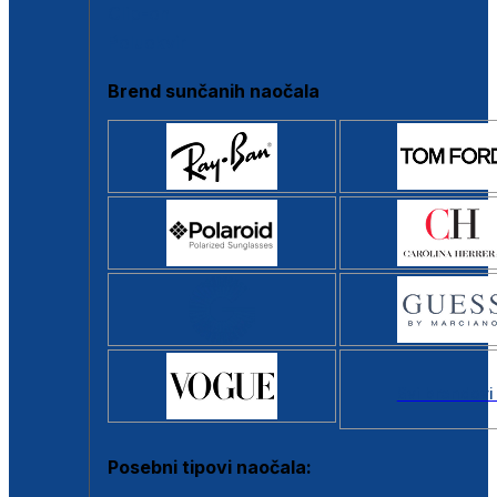
Clip-on
Poluokvir
Brend sunčanih naočala
Svi brendovi
Posebni tipovi naočala: