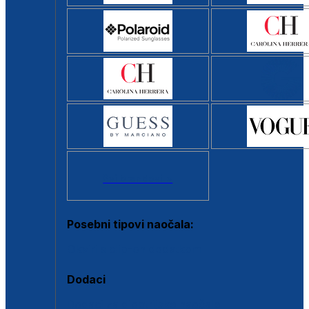
Svi brendovi >
Posebni tipovi naočala:
Okviri s clip-on dodatkom
Dodaci
Dodaci za dioptrijske naočale