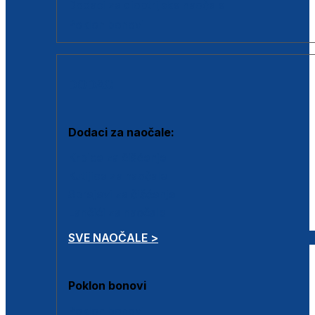
Dodaci za dioptrijske naočale
Poklon bonovi
DODACI
Dodaci za naočale:
Krpice za čišćenje
Kutijice za naočale
Sprejevi za čišćenje
Lančići za naočale
SVE NAOČALE >
Poklon bonovi
Poklon bonovi