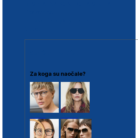
BESPLATNA KONTROLA SLUHA
Poslovnice
Proizvodi s loyalty popustima
Outlet
SUNČANE NAOČALE
Za koga su naočale?
Muške
Ženske