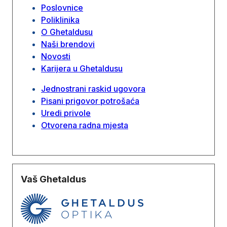
Poslovnice
Poliklinika
O Ghetaldusu
Naši brendovi
Novosti
Karijera u Ghetaldusu
Jednostrani raskid ugovora
Pisani prigovor potrošaća
Uredi privole
Otvorena radna mjesta
Vaš Ghetaldus