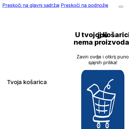
Preskoči na glavni sadržaj
Preskoči na podnožje
U tvojoj košarici još
nema proizvoda
Zaviri ovdje i otkrij puno
sjajnih prilika!
Tvoja košarica