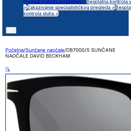
Pronađi najbližu polikliniku >
Besplatna kontrola 
>
Zakazivanje specijalističkog pregleda >
Bespla
Otvorena radna mjesta
kontrola sluha >
Početna
/
Sunčane naočale
/
DB7000/S SUNČANE
NAOČALE DAVID BECKHAM
🔍