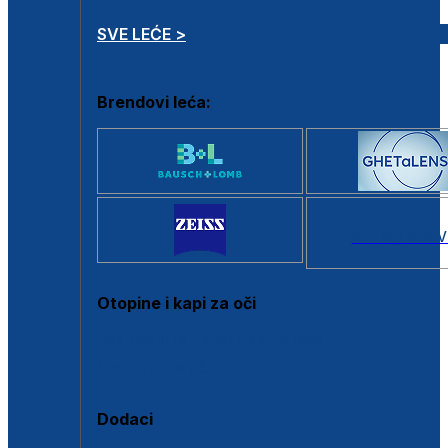
SVE LEĆE >
Brendovi leća:
SVI BRANDOV
Otopine i kapi za oči
Sve otopine za kontaktne leće
Sve kapi za oči
Dodaci