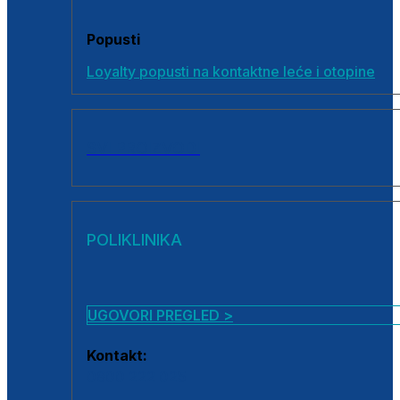
Popusti
Loyalty popusti na kontaktne leće i otopine
SVI PROIZVODI
POLIKLINIKA
UGOVORI PREGLED >
Kontakt:
0800 222 025