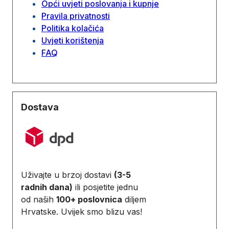
Opći uvjeti poslovanja i kupnje
Pravila privatnosti
Politika kolačića
Uvjeti korištenja
FAQ
Dostava
Uživajte u brzoj dostavi
(3-5
radnih dana)
ili posjetite jednu
od naših
100+ poslovnica
diljem
Hrvatske. Uvijek smo blizu vas!