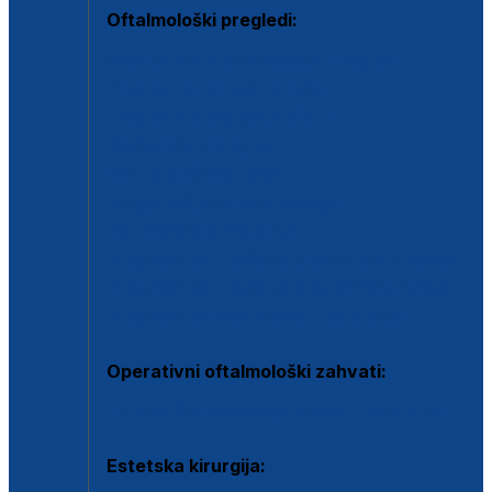
Oftalmološki pregledi:
Specijalistički oftalmološki pregled
Pregled za kontaktne leće
Pregled vidnog polja (OCT)
Dječja oftalmologija
Kontrola očnog tlaka
Drugo mišljenje oftalmologa
Retinološka ambulanta
Dijagnostika i liječenje upalnih očnih bolesti
Dijagnostika i liječenje glaukomske bolesti
Dijagnostika sive mrene ili katarakte
Operativni oftalmološki zahvati:
Ultrazvučna operacija mrene ili katarakta
Estetska kirurgija: