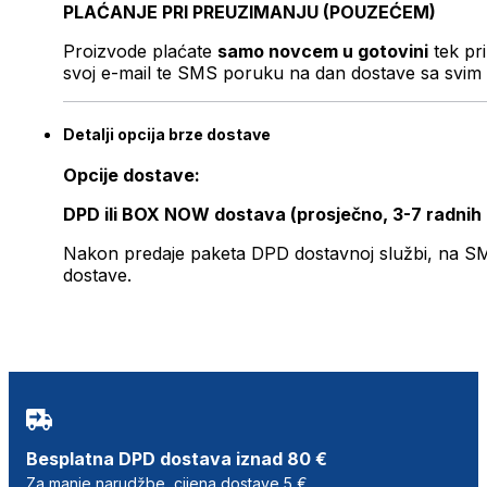
PLAĆANJE PRI PREUZIMANJU (POUZEĆEM)
Proizvode plaćate
samo novcem u gotovini
tek pr
svoj e-mail te SMS poruku na dan dostave sa svim 
Detalji opcija brze dostave
Opcije dostave:
DPD ili BOX NOW dostava (prosječno, 3-7 radnih
Nakon predaje paketa DPD dostavnoj službi, na SMS 
dostave.
Besplatna DPD dostava iznad 80 €
Za manje narudžbe, cijena dostave 5 €