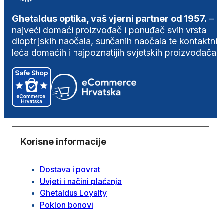
Ghetaldus optika, vaš vjerni partner od 1957.
–
najveći domaći proizvođač i ponuđač svih vrsta
dioptrijskih naočala, sunčanih naočala te kontaktni
leća domaćih i najpoznatijih svjetskih proizvođača.
Korisne informacije
Dostava i povrat
Uvjeti i načini plaćanja
Ghetaldus Loyalty
Poklon bonovi