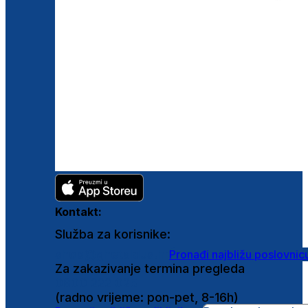
Kontakt:
Služba za korisnike:
shop@ghetaldus.hr
Pronađi najbližu poslovnic
Za zakazivanje termina pregleda
0800 222 025
(radno vrijeme: pon-pet, 8-16h)