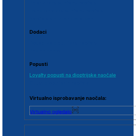
Polarizirane sunčane naočale
Fotokromatske sunčane naočale
Naočale s clip-on dodatkom
Dodaci
Dodaci za dioptrijske naočale
Poklon bonovi
Popusti
Loyalty popusti na dioptrijske naočale
Outlet dioptrijskih naočala
Virtualno isprobavanje naočala:
Virtualno ogledalo