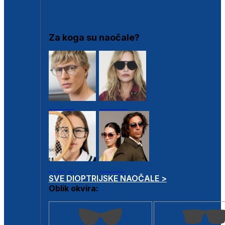
DIOPTRIJSKI OKVIRI
Za koga su naočale?
Muške
Ženske
Dječje
Unisex
SVE DIOPTRIJSKE NAOČALE >
Oblik okvira: