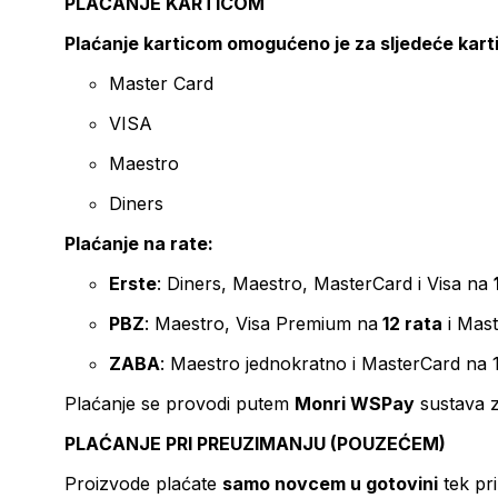
PLAĆANJE KARTICOM
Plaćanje karticom omogućeno je za sljedeće kart
Master Card
VISA
Maestro
Diners
Plaćanje na rate:
Erste
: Diners, Maestro, MasterCard i Visa na
PBZ
: Maestro, Visa Premium na
12 rata
i Mas
ZABA
: Maestro jednokratno i MasterCard na 
Plaćanje se provodi putem
Monri WSPay
sustava z
PLAĆANJE PRI PREUZIMANJU (POUZEĆEM)
Proizvode plaćate
samo novcem u gotovini
tek pr