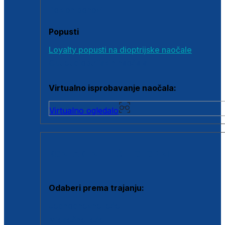
Poklon bonovi
Popusti
Loyalty popusti na dioptrijske naočale
Outlet dioptrijskih naočala
Virtualno isprobavanje naočala:
Virtualno ogledalo
KONTAKTNE LEĆE I OTOPINE
Odaberi prema trajanju:
Jednodnevne leće
Mjesečne leće