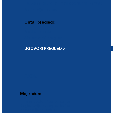
Estetska kirurgija i mali operativni zahvati
Aplikacija botoxa
Ostali pregledi:
Medicina rada
Sistematski pregled
UGOVORI PREGLED >
AKCIJE
Moj račun:
Prijava postojećeg korisnika
Registracija novog korisnika
Zaboravljena lozinka