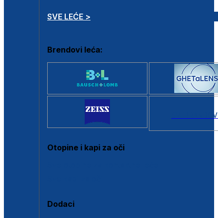
SVE LEĆE >
Brendovi leća:
SVI BRANDOV
Otopine i kapi za oči
Sve otopine za kontaktne leće
Sve kapi za oči
Dodaci