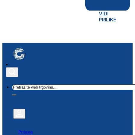
VIDI
PRILIKE
Traži
Prijava