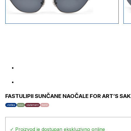
FASTULIPII SUNČANE NAOČALE FOR ART’S SAK
+torbica
novo
statement
trend
✓ Proizvod je dostupan ekskluzivno online