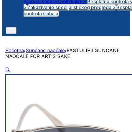
Pronađi najbližu polikliniku >
Besplatna kontrola 
>
Zakazivanje specijalističkog pregleda >
Bespla
Otvorena radna mjesta
kontrola sluha >
Početna
/
Sunčane naočale
/
FASTULIPII SUNČANE
NAOČALE FOR ART’S SAKE
🔍