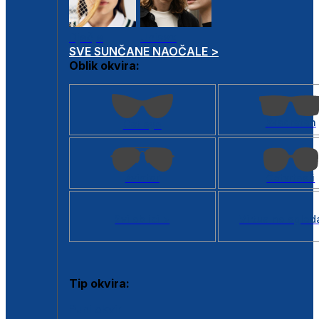
Dječje
Unisex
SVE SUNČANE NAOČALE >
Oblik okvira:
Kvadratan
Cat eye
Aviator
Četvrtasti
Svi oblici >
Virtualno ogled
Tip okvira:
Puni okvir