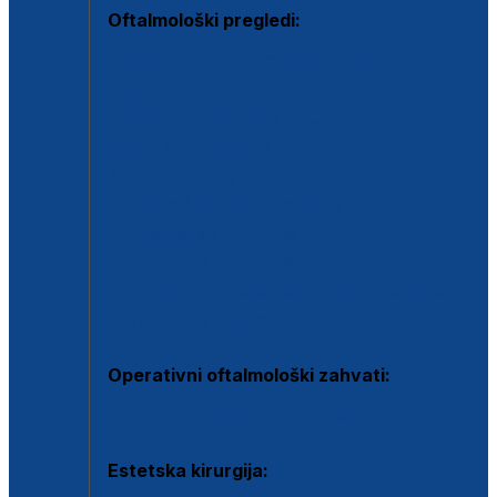
Oftalmološki pregledi:
Specijalistički oftalmološki pregled
Pregled za kontaktne leće
Pregled vidnog polja (OCT)
Dječja oftalmologija
Kontrola očnog tlaka
Drugo mišljenje oftalmologa
Retinološka ambulanta
Dijagnostika i liječenje upalnih očnih bolesti
Dijagnostika i liječenje glaukomske bolesti
Dijagnostika sive mrene ili katarakte
Operativni oftalmološki zahvati:
Ultrazvučna operacija mrene ili katarakta
Estetska kirurgija: