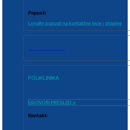
Popusti
Loyalty popusti na kontaktne leće i otopine
SVI PROIZVODI
POLIKLINIKA
UGOVORI PREGLED >
Kontakt:
0800 222 025