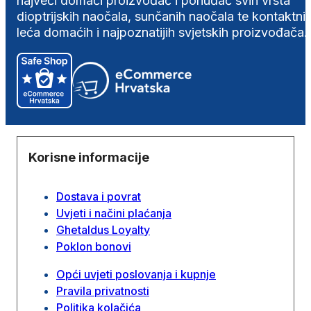
najveći domaći proizvođač i ponuđač svih vrsta
dioptrijskih naočala, sunčanih naočala te kontaktni
leća domaćih i najpoznatijih svjetskih proizvođača.
Korisne informacije
Dostava i povrat
Uvjeti i načini plaćanja
Ghetaldus Loyalty
Poklon bonovi
Opći uvjeti poslovanja i kupnje
Pravila privatnosti
Politika kolačića