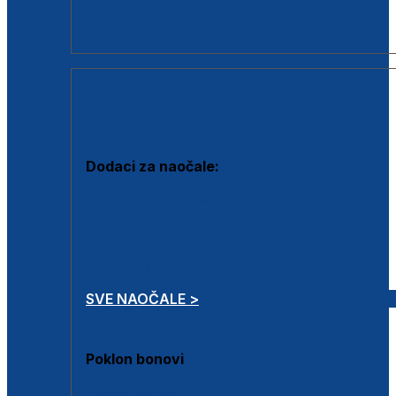
Dodaci za dioptrijske naočale
Poklon bonovi
DODACI
Dodaci za naočale:
Krpice za čišćenje
Kutijice za naočale
Sprejevi za čišćenje
Lančići za naočale
SVE NAOČALE >
Poklon bonovi
Poklon bonovi