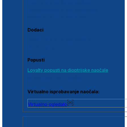
Polarizirane sunčane naočale
Fotokromatske sunčane naočale
Naočale s clip-on dodatkom
Dodaci
Dodaci za dioptrijske naočale
Poklon bonovi
Popusti
Loyalty popusti na dioptrijske naočale
Outlet dioptrijskih naočala
Virtualno isprobavanje naočala:
Virtualno ogledalo