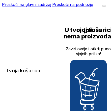
Preskoči na glavni sadržaj
Preskoči na podnožje
U tvojoj košarici još
nema proizvoda
Zaviri ovdje i otkrij puno
sjajnih prilika!
Tvoja košarica