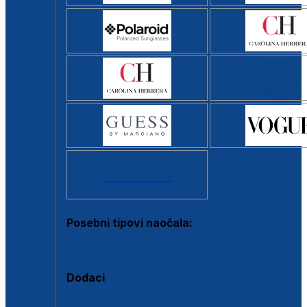
Svi brendovi >
Posebni tipovi naočala:
Okviri s clip-on dodatkom
Dodaci
Dodaci za dioptrijske naočale