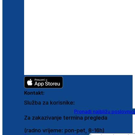
Kontakt:
Služba za korisnike:
shop@ghetaldus.hr
Pronađi najbližu poslovnic
Za zakazivanje termina pregleda
0800 222 025
(radno vrijeme: pon-pet, 8-16h)