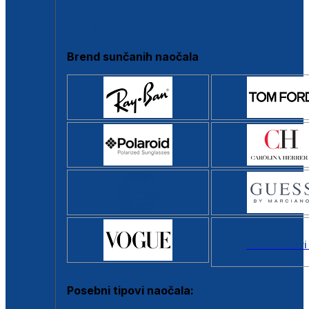
Clip-on
Poluokvir
Brend sunčanih naočala
Svi brendovi
Posebni tipovi naočala: