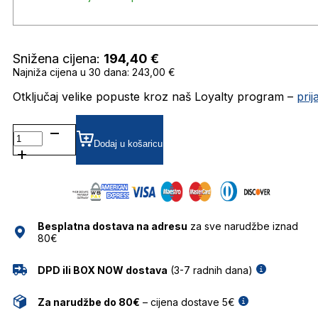
Snižena cijena:
194,40
€
Najniža cijena u 30 dana: 243,00 €
Otključaj velike popuste kroz naš Loyalty program –
pri
FASTULIPII
SUNČANE
Dodaj u košaricu
NAOČALE
FOR
ART'S
SAKE
količina
Besplatna dostava na adresu
za sve narudžbe iznad
80€
DPD ili BOX NOW dostava
(3-7 radnih dana)
Za narudžbe do 80€
– cijena dostave 5€