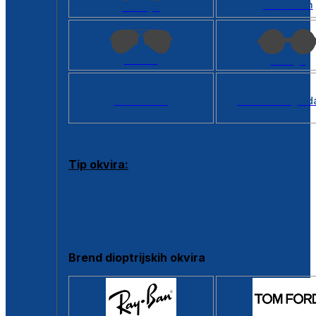
Kvadratan
Cat eye
Aviator
Okrugli
Svi oblici >
Virtualno ogled
Tip okvira:
Puni okvir
Clip-on
Poluokvir
Brend dioptrijskih okvira