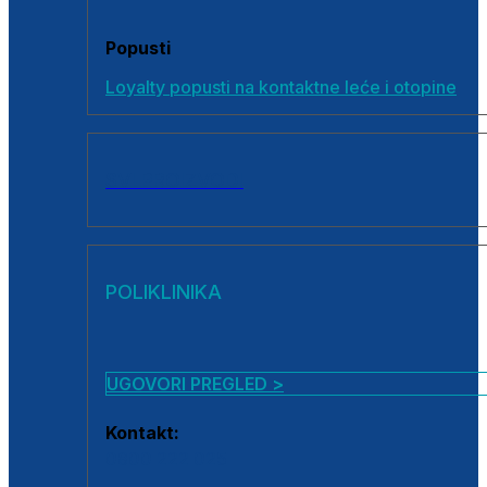
Popusti
Loyalty popusti na kontaktne leće i otopine
SVI PROIZVODI
POLIKLINIKA
UGOVORI PREGLED >
Kontakt:
0800 222 025