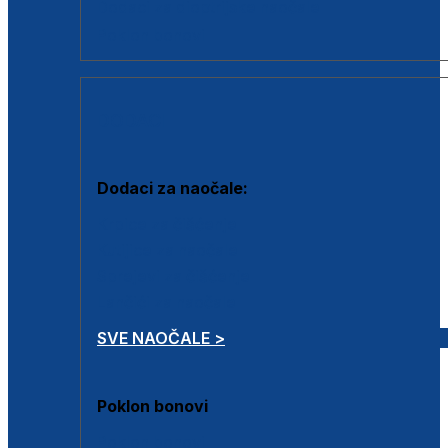
Dodaci za dioptrijske naočale
Poklon bonovi
DODACI
Dodaci za naočale:
Krpice za čišćenje
Kutijice za naočale
Sprejevi za čišćenje
Lančići za naočale
SVE NAOČALE >
Poklon bonovi
Poklon bonovi