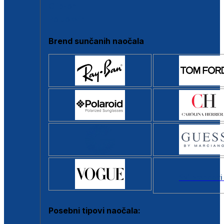
Clip-on
Poluokvir
Brend sunčanih naočala
Svi brendovi
Posebni tipovi naočala: