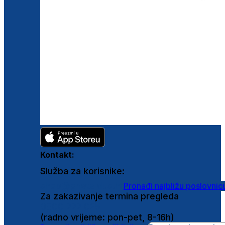
Kontakt:
Služba za korisnike:
shop@ghetaldus.hr
Pronađi najbližu poslovnic
Za zakazivanje termina pregleda
0800 222 025
(radno vrijeme: pon-pet, 8-16h)