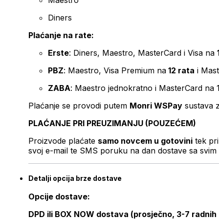
Maestro
Diners
Plaćanje na rate:
Erste
: Diners, Maestro, MasterCard i Visa na
PBZ
: Maestro, Visa Premium na
12 rata
i Mas
ZABA
: Maestro jednokratno i MasterCard na 
Plaćanje se provodi putem
Monri WSPay
sustava z
PLAĆANJE PRI PREUZIMANJU (POUZEĆEM)
Proizvode plaćate
samo novcem u gotovini
tek pr
svoj e-mail te SMS poruku na dan dostave sa svim 
Detalji opcija brze dostave
Opcije dostave:
DPD ili BOX NOW dostava (prosječno, 3-7 radnih