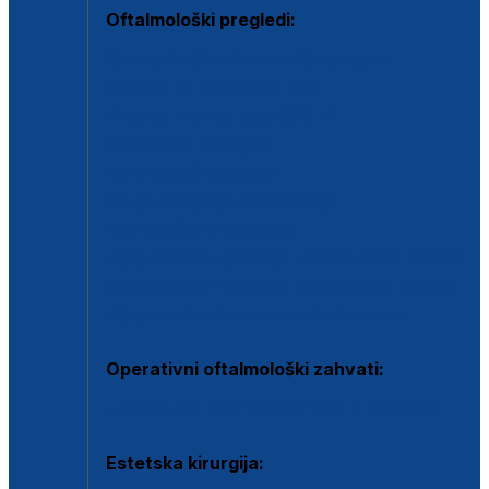
Oftalmološki pregledi:
Specijalistički oftalmološki pregled
Pregled za kontaktne leće
Pregled vidnog polja (OCT)
Dječja oftalmologija
Kontrola očnog tlaka
Drugo mišljenje oftalmologa
Retinološka ambulanta
Dijagnostika i liječenje upalnih očnih bolesti
Dijagnostika i liječenje glaukomske bolesti
Dijagnostika sive mrene ili katarakte
Operativni oftalmološki zahvati:
Ultrazvučna operacija mrene ili katarakta
Estetska kirurgija: