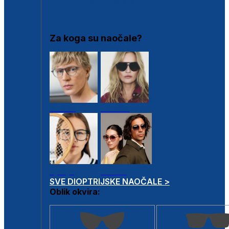
DIOPTRIJSKI OKVIRI
Za koga su naočale?
Muške
Ženske
Dječje
Unisex
SVE DIOPTRIJSKE NAOČALE >
Oblik okvira: