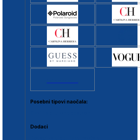
Svi brendovi >
Posebni tipovi naočala:
Okviri s clip-on dodatkom
Dodaci
Dodaci za dioptrijske naočale