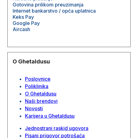
Gotovina prilikom preuzimanja
Internet bankarstvo / opća uplatnica
Keks Pay
Google Pay
Aircash
O Ghetaldusu
Poslovnice
Poliklinika
O Ghetaldusu
Naši brendovi
Novosti
Karijera u Ghetaldusu
Jednostrani raskid ugovora
Pisani prigovor potrošaća