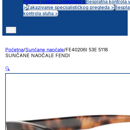
Pronađi najbližu polikliniku >
Besplatna kontrola 
>
Zakazivanje specijalističkog pregleda >
Bespla
Otvorena radna mjesta
kontrola sluha >
Početna
/
Sunčane naočale
/
FE40206I 53E 5118
SUNČANE NAOČALE FENDI
🔍