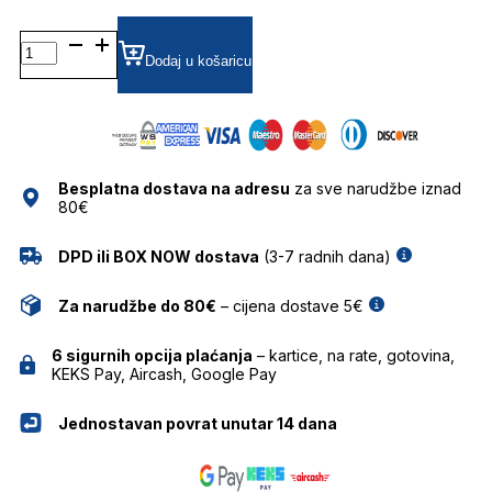
FE40206I
53E
Dodaj u košaricu
5118
SUNČANE
NAOČALE
FENDI
količina
Besplatna dostava na adresu
za sve narudžbe iznad
80€
DPD ili BOX NOW dostava
(3-7 radnih dana)
Za narudžbe do 80€
– cijena dostave 5€
6 sigurnih opcija plaćanja
– kartice, na rate, gotovina,
KEKS Pay, Aircash, Google Pay
Jednostavan povrat unutar 14 dana