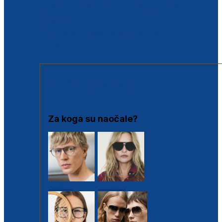
BESPLATNA KONTROLA SLUHA
Poslovnice
Proizvodi s loyalty popustima
Outlet
SUNČANE NAOČALE
Za koga su naočale?
Muške
Ženske