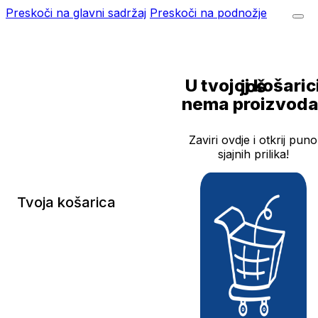
Preskoči na glavni sadržaj
Preskoči na podnožje
U tvojoj košarici još
nema proizvoda
Zaviri ovdje i otkrij puno
sjajnih prilika!
Tvoja košarica