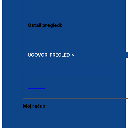
Estetska kirurgija i mali operativni zahvati
Aplikacija botoxa
Ostali pregledi:
Medicina rada
Sistematski pregled
UGOVORI PREGLED >
AKCIJE
Moj račun:
Prijava postojećeg korisnika
Registracija novog korisnika
Zaboravljena lozinka