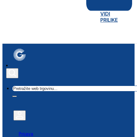
VIDI
PRILIKE
Traži
Prijava