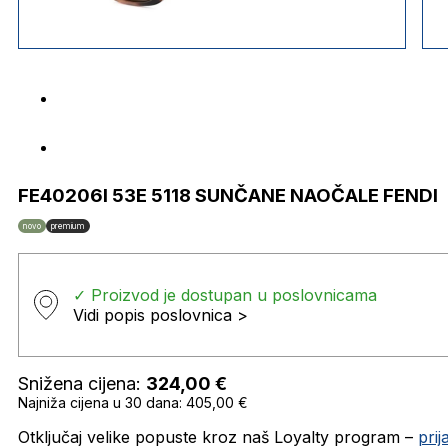
FE40206I 53E 5118 SUNČANE NAOČALE FENDI
novo
premium
✓ Proizvod je dostupan u poslovnicama
Vidi popis poslovnica >
Snižena cijena:
324,00
€
Najniža cijena u 30 dana: 405,00 €
Otključaj velike popuste kroz naš Loyalty program –
pri