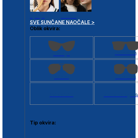
Dječje
Unisex
SVE SUNČANE NAOČALE >
Oblik okvira:
Kvadratan
Cat eye
Aviator
Četvrtasti
Svi oblici >
Virtualno ogled
Tip okvira:
Puni okvir