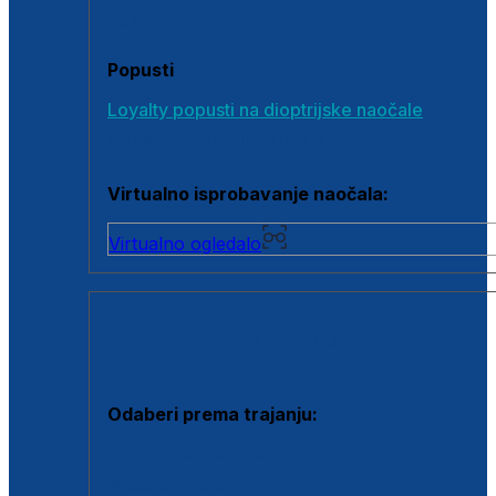
Poklon bonovi
Popusti
Loyalty popusti na dioptrijske naočale
Outlet dioptrijskih naočala
Virtualno isprobavanje naočala:
Virtualno ogledalo
KONTAKTNE LEĆE I OTOPINE
Odaberi prema trajanju:
Jednodnevne leće
Mjesečne leće