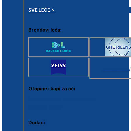
SVE LEĆE >
Brendovi leća:
SVI BRANDOV
Otopine i kapi za oči
Sve otopine za kontaktne leće
Sve kapi za oči
Dodaci