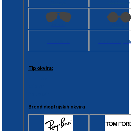
Kvadratan
Cat eye
Aviator
Okrugli
Svi oblici >
Virtualno ogled
Tip okvira:
Puni okvir
Clip-on
Poluokvir
Brend dioptrijskih okvira