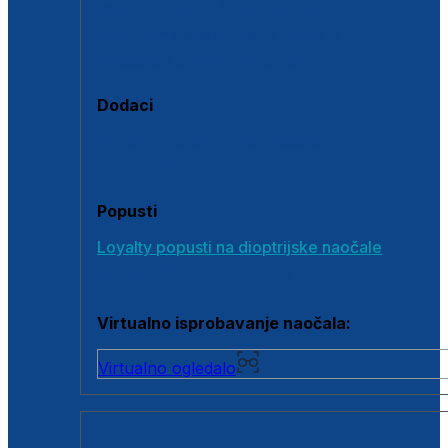
Polarizirane sunčane naočale
Fotokromatske sunčane naočale
Naočale s clip-on dodatkom
Dodaci
Dodaci za dioptrijske naočale
Poklon bonovi
Popusti
Loyalty popusti na dioptrijske naočale
Outlet dioptrijskih naočala
Virtualno isprobavanje naočala:
Virtualno ogledalo