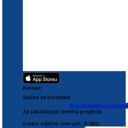
Kontakt:
Služba za korisnike:
shop@ghetaldus.hr
Pronađi najbližu poslovnic
Za zakazivanje termina pregleda
0800 222 025
(radno vrijeme: pon-pet, 8-16h)