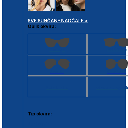
Dječje
Unisex
SVE SUNČANE NAOČALE >
Oblik okvira:
Kvadratan
Cat eye
Aviator
Četvrtasti
Svi oblici >
Virtualno ogled
Tip okvira:
Puni okvir