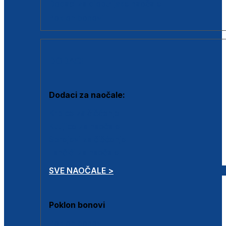
Dodaci za dioptrijske naočale
Poklon bonovi
DODACI
Dodaci za naočale:
Krpice za čišćenje
Kutijice za naočale
Sprejevi za čišćenje
Lančići za naočale
SVE NAOČALE >
Poklon bonovi
Poklon bonovi