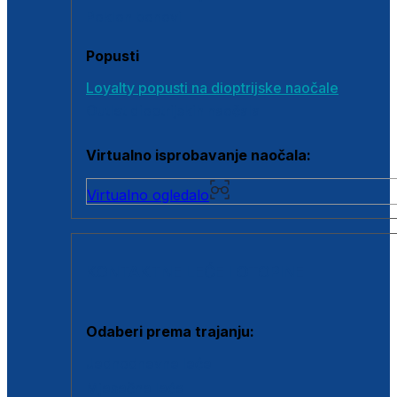
Poklon bonovi
Popusti
Loyalty popusti na dioptrijske naočale
Outlet dioptrijskih naočala
Virtualno isprobavanje naočala:
Virtualno ogledalo
KONTAKTNE LEĆE I OTOPINE
Odaberi prema trajanju:
Jednodnevne leće
Mjesečne leće