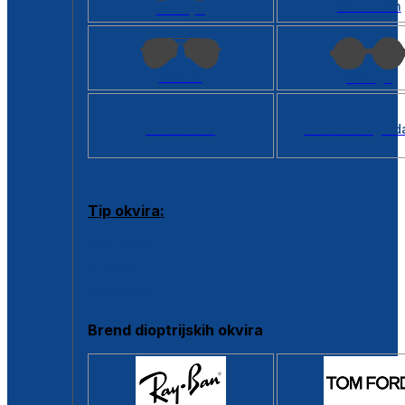
Kvadratan
Cat eye
Aviator
Okrugli
Svi oblici >
Virtualno ogled
Tip okvira:
Puni okvir
Clip-on
Poluokvir
Brend dioptrijskih okvira