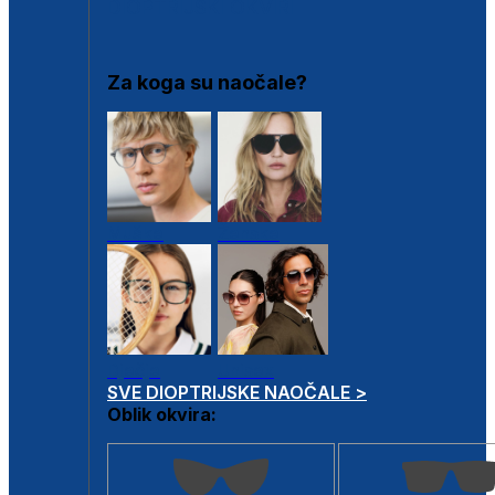
DIOPTRIJSKI OKVIRI
Za koga su naočale?
Muške
Ženske
Dječje
Unisex
SVE DIOPTRIJSKE NAOČALE >
Oblik okvira: