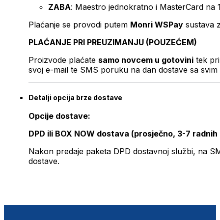
ZABA
: Maestro jednokratno i MasterCard na 
Plaćanje se provodi putem
Monri WSPay
sustava z
PLAĆANJE PRI PREUZIMANJU (POUZEĆEM)
Proizvode plaćate
samo novcem u gotovini
tek pr
svoj e-mail te SMS poruku na dan dostave sa svim 
Detalji opcija brze dostave
Opcije dostave:
DPD ili BOX NOW dostava (prosječno, 3-7 radnih
Nakon predaje paketa DPD dostavnoj službi, na SMS 
dostave.