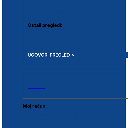
Estetska kirurgija i mali operativni zahvati
Aplikacija botoxa
Ostali pregledi:
Medicina rada
Sistematski pregled
UGOVORI PREGLED >
AKCIJE
Moj račun:
Prijava postojećeg korisnika
Registracija novog korisnika
Zaboravljena lozinka