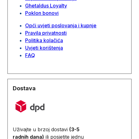
Ghetaldus Loyalty
Poklon bonovi
Opći uvjeti poslovanja i kupnje
Pravila privatnosti
Politika kolačića
Uvjeti korištenja
FAQ
Dostava
Uživajte u brzoj dostavi
(3-5
radnih dana)
ili posjetite jednu