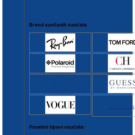
Clip-on
Poluokvir
Brend sunčanih naočala
Svi brendovi
Posebni tipovi naočala: