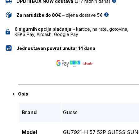
DPD ili BOX NOW dostava
(3-7 radnih dana)
Za narudžbe do 80€
– cijena dostave 5€
6 sigurnih opcija plaćanja
– kartice, na rate, gotovina,
KEKS Pay, Aircash, Google Pay
Jednostavan povrat unutar 14 dana
Opis
Brand
Guess
Model
GU7921-H 57 52P GUESS SUN