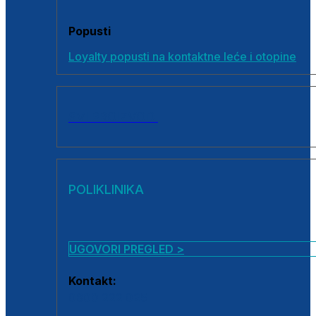
Popusti
Loyalty popusti na kontaktne leće i otopine
SVI PROIZVODI
POLIKLINIKA
UGOVORI PREGLED >
Kontakt:
0800 222 025