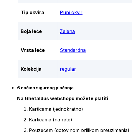
Tip okvira
Puni okvir
Boja leće
Zelena
Vrsta leće
Standardna
Kolekcija
regular
6 načina sigurnog plaćanja
Na Ghetaldus webshopu možete platiti
Karticama (jednokratno)
Karticama (na rate)
Pouzećem (gotovinom prilikom preuzimanja)