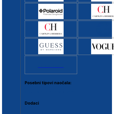
Svi brendovi >
Posebni tipovi naočala:
Okviri s clip-on dodatkom
Dodaci
Dodaci za dioptrijske naočale