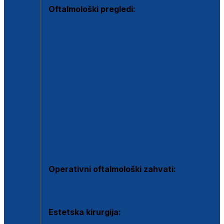
Oftalmološki pregledi:
Specijalistički oftalmološki pregled
Pregled za kontaktne leće
Pregled vidnog polja (OCT)
Dječja oftalmologija
Kontrola očnog tlaka
Drugo mišljenje oftalmologa
Retinološka ambulanta
Dijagnostika i liječenje upalnih očnih bolesti
Dijagnostika i liječenje glaukomske bolesti
Dijagnostika sive mrene ili katarakte
Operativni oftalmološki zahvati:
Ultrazvučna operacija mrene ili katarakta
Estetska kirurgija: