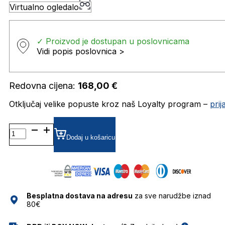
Virtualno ogledalo
✓ Proizvod je dostupan u poslovnicama
Vidi popis poslovnica >
Redovna cijena:
168,00
€
Otključaj velike popuste kroz naš Loyalty program –
pri
GU7921-
H SUNČANE
Dodaj u košaricu
NAOČALE
GUESS
količina
Besplatna dostava na adresu
za sve narudžbe iznad
80€