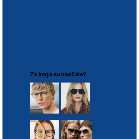
BESPLATNA KONTROLA SLUHA
Poslovnice
Proizvodi s loyalty popustima
Outlet
SUNČANE NAOČALE
Za koga su naočale?
Muške
Ženske