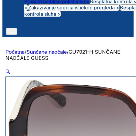
Pronađi najbližu polikliniku >
Besplatna kontrola 
>
Zakazivanje specijalističkog pregleda >
Bespla
Otvorena radna mjesta
kontrola sluha >
Početna
/
Sunčane naočale
/
GU7921-H SUNČANE
NAOČALE GUESS
🔍