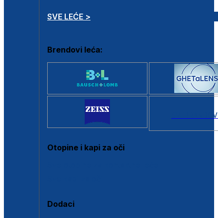
SVE LEĆE >
Brendovi leća:
SVI BRANDOV
Otopine i kapi za oči
Sve otopine za kontaktne leće
Sve kapi za oči
Dodaci