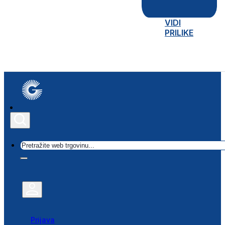
VIDI
PRILIKE
Traži
Prijava