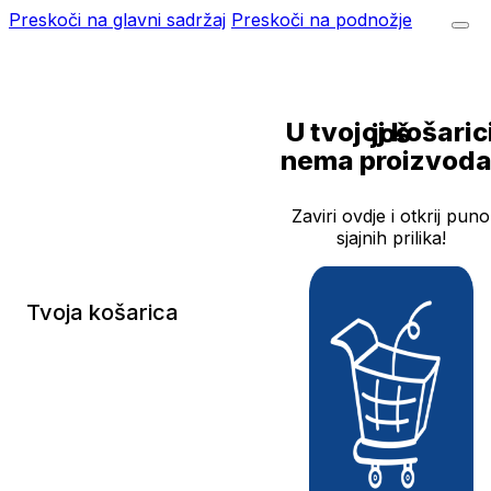
Preskoči na glavni sadržaj
Preskoči na podnožje
U tvojoj košarici još
nema proizvoda
Zaviri ovdje i otkrij puno
sjajnih prilika!
Tvoja košarica