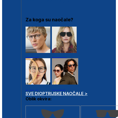
DIOPTRIJSKI OKVIRI
Za koga su naočale?
Muške
Ženske
Dječje
Unisex
SVE DIOPTRIJSKE NAOČALE >
Oblik okvira: