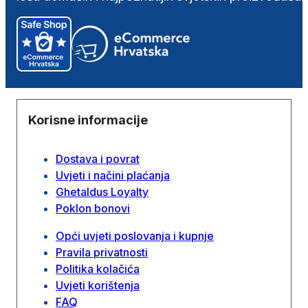
Korisne informacije
Dostava i povrat
Uvjeti i načini plaćanja
Ghetaldus Loyalty
Poklon bonovi
Opći uvjeti poslovanja i kupnje
Pravila privatnosti
Politika kolačića
Uvjeti korištenja
FAQ