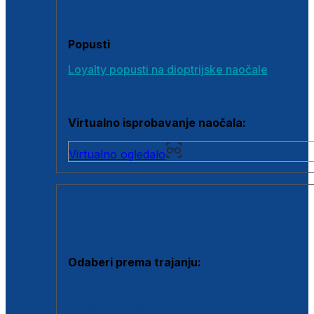
Poklon bonovi
Popusti
Loyalty popusti na dioptrijske naočale
Outlet dioptrijskih naočala
Virtualno isprobavanje naočala:
Virtualno ogledalo
KONTAKTNE LEĆE I OTOPINE
Odaberi prema trajanju:
Jednodnevne leće
Mjesečne leće