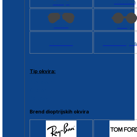
Kvadratan
Cat eye
Aviator
Okrugli
Svi oblici >
Virtualno ogled
Tip okvira:
Puni okvir
Clip-on
Poluokvir
Brend dioptrijskih okvira