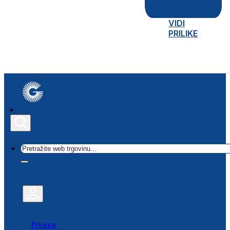
VIDI
PRILIKE
Traži
Prijava