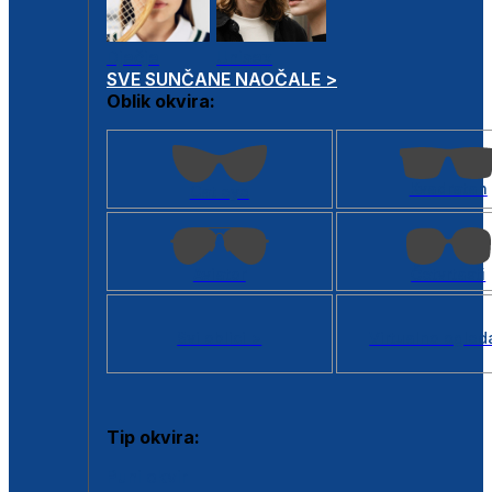
Dječje
Unisex
SVE SUNČANE NAOČALE >
Oblik okvira:
Kvadratan
Cat eye
Aviator
Četvrtasti
Svi oblici >
Virtualno ogled
Tip okvira:
Puni okvir