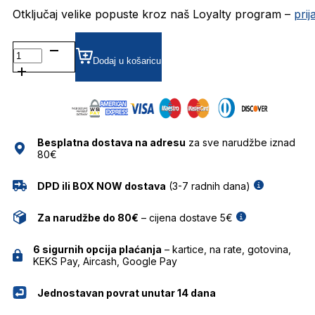
Otključaj velike popuste kroz naš Loyalty program –
pri
KALEOSOPPENHEIMER1 SUNČANE
NAOČALE
Dodaj u košaricu
KALEOS
količina
Besplatna dostava na adresu
za sve narudžbe iznad
80€
DPD ili BOX NOW dostava
(3-7 radnih dana)
Za narudžbe do 80€
– cijena dostave 5€
6 sigurnih opcija plaćanja
– kartice, na rate, gotovina,
KEKS Pay, Aircash, Google Pay
Jednostavan povrat unutar 14 dana