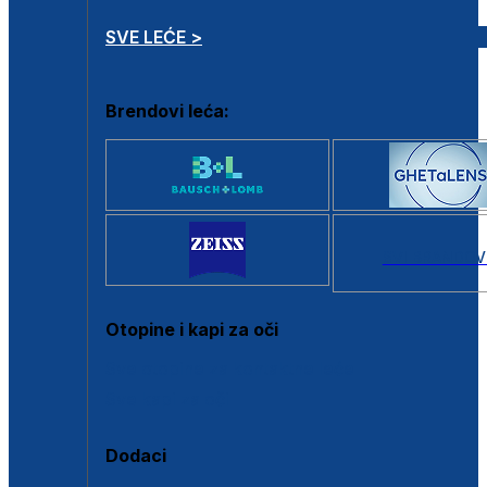
SVE LEĆE >
Brendovi leća:
SVI BRANDOV
Otopine i kapi za oči
Sve otopine za kontaktne leće
Sve kapi za oči
Dodaci