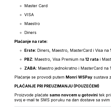
Master Card
VISA
Maestro
Diners
Plaćanje na rate:
Erste
: Diners, Maestro, MasterCard i Visa na
PBZ
: Maestro, Visa Premium na
12 rata
i Mas
ZABA
: Maestro jednokratno i MasterCard na 
Plaćanje se provodi putem
Monri WSPay
sustava z
PLAĆANJE PRI PREUZIMANJU (POUZEĆEM)
Proizvode plaćate
samo novcem u gotovini
tek pr
svoj e-mail te SMS poruku na dan dostave sa svim 