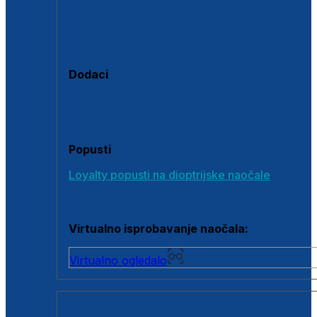
Polarizirane sunčane naočale
Fotokromatske sunčane naočale
Naočale s clip-on dodatkom
Dodaci
Dodaci za dioptrijske naočale
Poklon bonovi
Popusti
Loyalty popusti na dioptrijske naočale
Outlet dioptrijskih naočala
Virtualno isprobavanje naočala:
Virtualno ogledalo