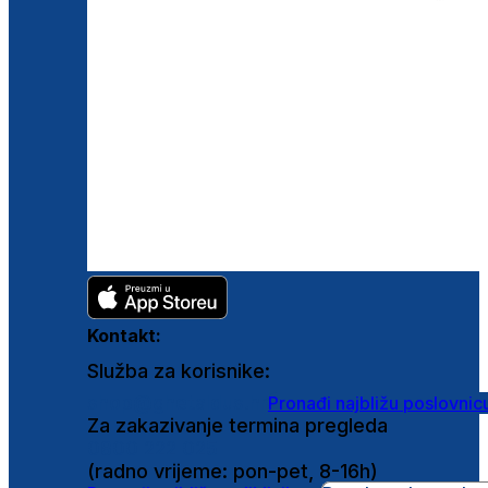
Kontakt:
Služba za korisnike:
shop@ghetaldus.hr
Pronađi najbližu poslovnic
Za zakazivanje termina pregleda
0800 222 025
(radno vrijeme: pon-pet, 8-16h)