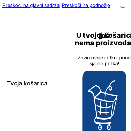
Preskoči na glavni sadržaj
Preskoči na podnožje
U tvojoj košarici još
nema proizvoda
Zaviri ovdje i otkrij puno
sjajnih prilika!
Tvoja košarica