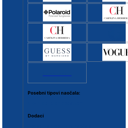
Svi brendovi >
Posebni tipovi naočala:
Okviri s clip-on dodatkom
Dodaci
Dodaci za dioptrijske naočale