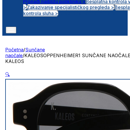
Pronađi najbližu polikliniku >
Besplatna kontrola 
>
Zakazivanje specijalističkog pregleda >
Bespla
Otvorena radna mjesta
kontrola sluha >
Početna
/
Sunčane
naočale
/
KALEOSOPPENHEIMER1 SUNČANE NAOČAL
KALEOS
🔍