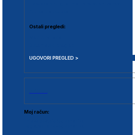
Estetska kirurgija i mali operativni zahvati
Aplikacija botoxa
Ostali pregledi:
Medicina rada
Sistematski pregled
UGOVORI PREGLED >
AKCIJE
Moj račun:
Prijava postojećeg korisnika
Registracija novog korisnika
Zaboravljena lozinka