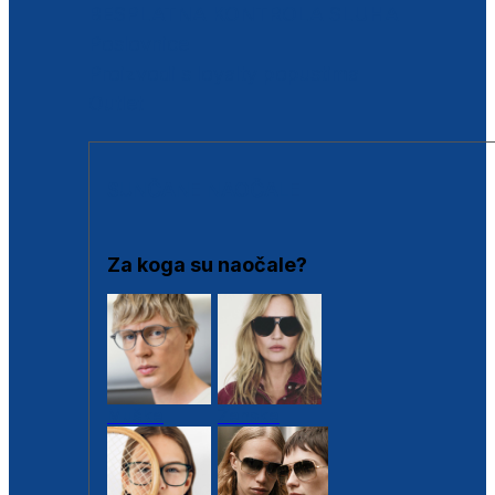
BESPLATNA KONTROLA SLUHA
Poslovnice
Proizvodi s loyalty popustima
Outlet
SUNČANE NAOČALE
Za koga su naočale?
Muške
Ženske