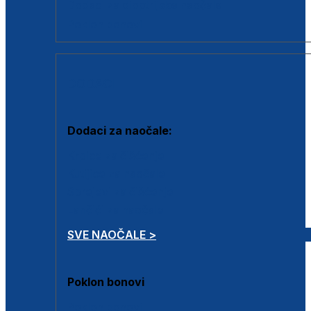
Dodaci za dioptrijske naočale
Poklon bonovi
DODACI
Dodaci za naočale:
Krpice za čišćenje
Kutijice za naočale
Sprejevi za čišćenje
Lančići za naočale
SVE NAOČALE >
Poklon bonovi
Poklon bonovi