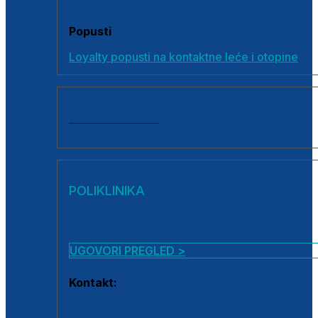
Popusti
Loyalty popusti na kontaktne leće i otopine
SVI PROIZVODI
POLIKLINIKA
UGOVORI PREGLED >
Kontakt:
0800 222 025