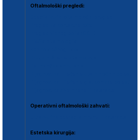
Oftalmološki pregledi:
Specijalistički oftalmološki pregled
Pregled za kontaktne leće
Pregled vidnog polja (OCT)
Dječja oftalmologija
Kontrola očnog tlaka
Drugo mišljenje oftalmologa
Retinološka ambulanta
Dijagnostika i liječenje upalnih očnih bolesti
Dijagnostika i liječenje glaukomske bolesti
Dijagnostika sive mrene ili katarakte
Operativni oftalmološki zahvati:
Ultrazvučna operacija mrene ili katarakta
Estetska kirurgija: