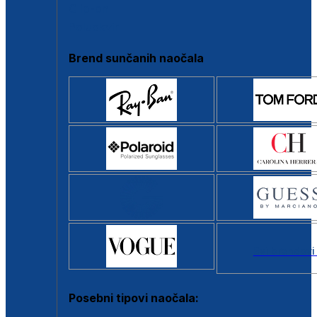
Clip-on
Poluokvir
Brend sunčanih naočala
Svi brendovi
Posebni tipovi naočala: