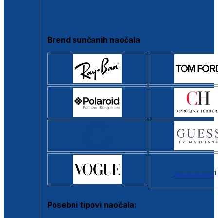
Clip-on
Poluokvir
Brend sunčanih naočala
Svi brendovi
Posebni tipovi naočala: