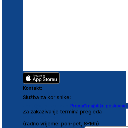
Kontakt:
Služba za korisnike:
shop@ghetaldus.hr
Pronađi najbližu poslovnic
Za zakazivanje termina pregleda
0800 222 025
(radno vrijeme: pon-pet, 8-16h)