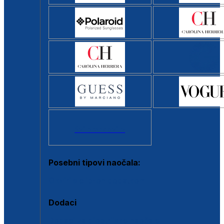
Svi brendovi >
Posebni tipovi naočala:
Okviri s clip-on dodatkom
Dodaci
Dodaci za dioptrijske naočale