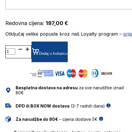
Redovna cijena:
197,00
€
Otključaj velike popuste kroz naš Loyalty program –
pri
KALEOSWAIN4 DIOPTRIJSKI
OKVIRI
Dodaj u košaricu
KALEOS
količina
Besplatna dostava na adresu
za sve narudžbe iznad
80€
DPD ili BOX NOW dostava
(3-7 radnih dana)
Za narudžbe do 80€
– cijena dostave 5€