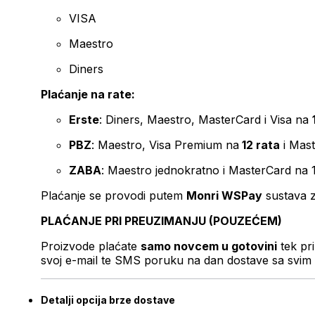
VISA
Maestro
Diners
Plaćanje na rate:
Erste
: Diners, Maestro, MasterCard i Visa na
PBZ
: Maestro, Visa Premium na
12 rata
i Mas
ZABA
: Maestro jednokratno i MasterCard na 
Plaćanje se provodi putem
Monri WSPay
sustava z
PLAĆANJE PRI PREUZIMANJU (POUZEĆEM)
Proizvode plaćate
samo novcem u gotovini
tek pr
svoj e-mail te SMS poruku na dan dostave sa svim 
Detalji opcija brze dostave