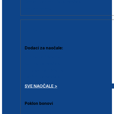
Dodaci za dioptrijske naočale
Poklon bonovi
DODACI
Dodaci za naočale:
Krpice za čišćenje
Kutijice za naočale
Sprejevi za čišćenje
Lančići za naočale
SVE NAOČALE >
Poklon bonovi
Poklon bonovi