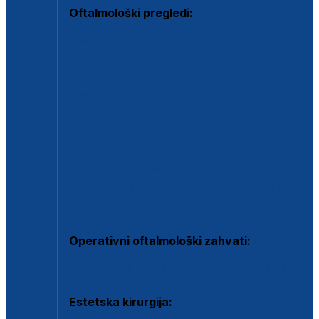
Oftalmološki pregledi:
Specijalistički oftalmološki pregled
Pregled za kontaktne leće
Pregled vidnog polja (OCT)
Dječja oftalmologija
Kontrola očnog tlaka
Drugo mišljenje oftalmologa
Retinološka ambulanta
Dijagnostika i liječenje upalnih očnih bolesti
Dijagnostika i liječenje glaukomske bolesti
Dijagnostika sive mrene ili katarakte
Operativni oftalmološki zahvati:
Ultrazvučna operacija mrene ili katarakta
Estetska kirurgija: