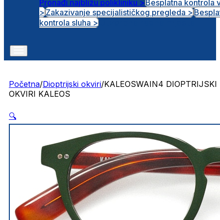
Pronađi najbližu polikliniku >
Besplatna kontrola 
>
Zakazivanje specijalističkog pregleda >
Bespla
Otvorena radna mjesta
kontrola sluha >
Početna
/
Dioptrijski okviri
/
KALEOSWAIN4 DIOPTRIJSKI
OKVIRI KALEOS
🔍