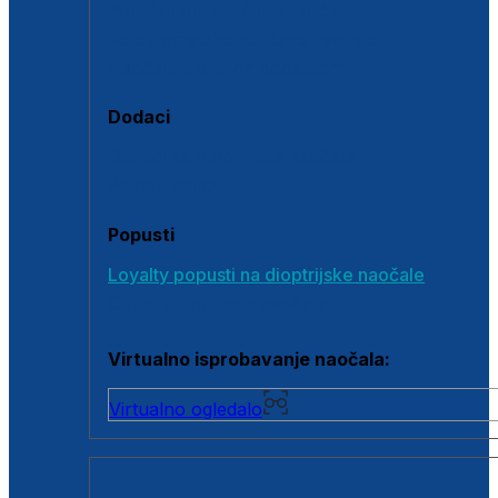
Polarizirane sunčane naočale
Fotokromatske sunčane naočale
Naočale s clip-on dodatkom
Dodaci
Dodaci za dioptrijske naočale
Poklon bonovi
Popusti
Loyalty popusti na dioptrijske naočale
Outlet dioptrijskih naočala
Virtualno isprobavanje naočala:
Virtualno ogledalo