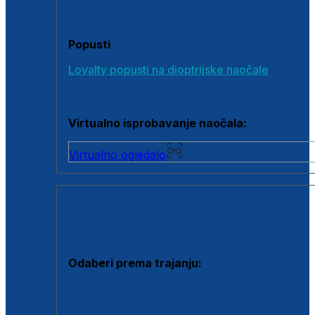
Poklon bonovi
Popusti
Loyalty popusti na dioptrijske naočale
Outlet dioptrijskih naočala
Virtualno isprobavanje naočala:
Virtualno ogledalo
KONTAKTNE LEĆE I OTOPINE
Odaberi prema trajanju:
Jednodnevne leće
Mjesečne leće