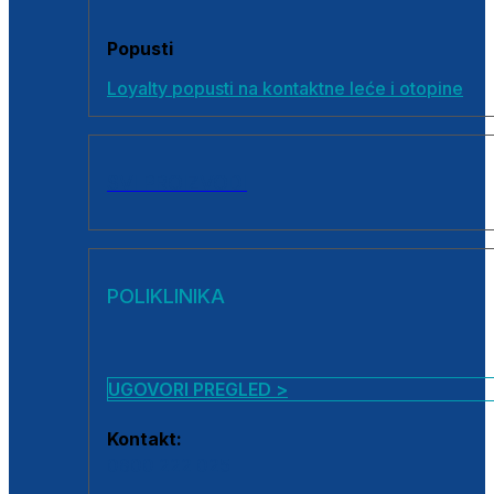
Popusti
Loyalty popusti na kontaktne leće i otopine
SVI PROIZVODI
POLIKLINIKA
UGOVORI PREGLED >
Kontakt:
0800 222 025