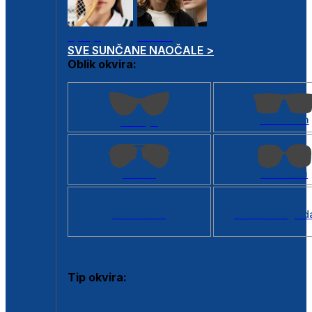
Dječje
Unisex
SVE SUNČANE NAOČALE >
Oblik okvira:
Kvadratan
Cat eye
Aviator
Četvrtasti
Svi oblici >
Virtualno ogled
Tip okvira:
Puni okvir