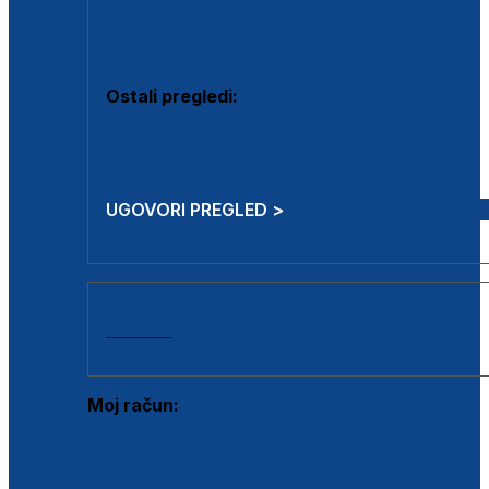
Estetska kirurgija i mali operativni zahvati
Aplikacija botoxa
Ostali pregledi:
Medicina rada
Sistematski pregled
UGOVORI PREGLED >
AKCIJE
Moj račun:
Prijava postojećeg korisnika
Registracija novog korisnika
Zaboravljena lozinka