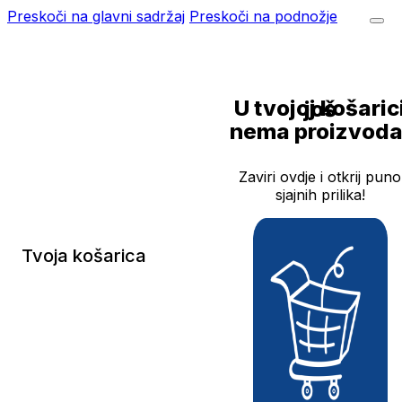
Preskoči na glavni sadržaj
Preskoči na podnožje
U tvojoj košarici još
nema proizvoda
Zaviri ovdje i otkrij puno
sjajnih prilika!
Tvoja košarica