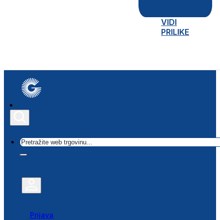
VIDI
PRILIKE
Traži
Prijava