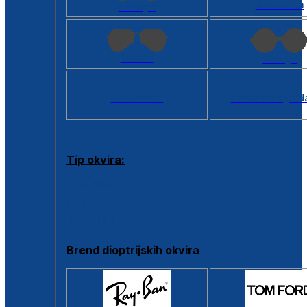
Kvadratan
Cat eye
Aviator
Okrugli
Svi oblici >
Virtualno ogled
Tip okvira:
Puni okvir
Clip-on
Poluokvir
Brend dioptrijskih okvira