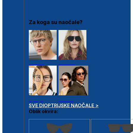
DIOPTRIJSKI OKVIRI
Za koga su naočale?
Muške
Ženske
Dječje
Unisex
SVE DIOPTRIJSKE NAOČALE >
Oblik okvira: