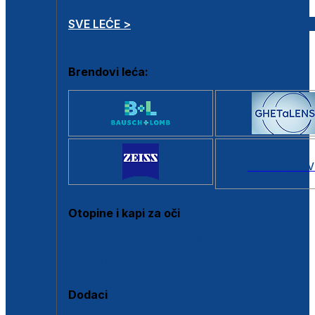
SVE LEĆE >
Brendovi leća:
SVI BRANDOV
Otopine i kapi za oči
Sve otopine za kontaktne leće
Sve kapi za oči
Dodaci