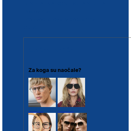
BESPLATNA KONTROLA SLUHA
Poslovnice
Proizvodi s loyalty popustima
Outlet
SUNČANE NAOČALE
Za koga su naočale?
Muške
Ženske