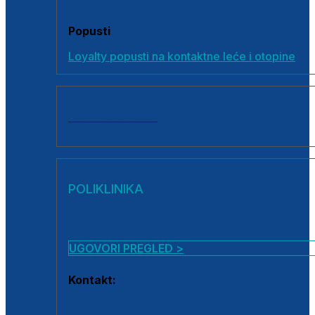
Popusti
Loyalty popusti na kontaktne leće i otopine
SVI PROIZVODI
POLIKLINIKA
UGOVORI PREGLED >
Kontakt:
0800 222 025