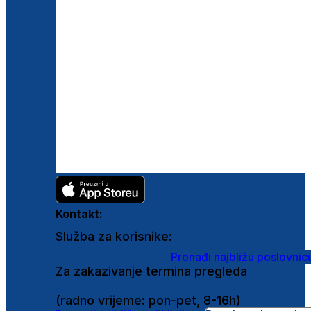
Kontakt:
Služba za korisnike:
shop@ghetaldus.hr
Pronađi najbližu poslovnic
Za zakazivanje termina pregleda
0800 222 025
(radno vrijeme: pon-pet, 8-16h)