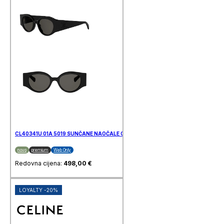
CL40341U 01A 5019 SUNČANE NAOČALE CELINE
novo
premium
Web Only
Redovna cijena:
498,00
€
LOYALTY -20%