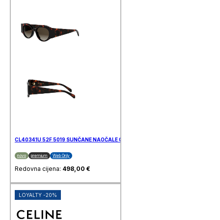
CL40341U 52F 5019 SUNČANE NAOČALE CELINE
novo
premium
Web Only
Redovna cijena:
498,00
€
LOYALTY -20%