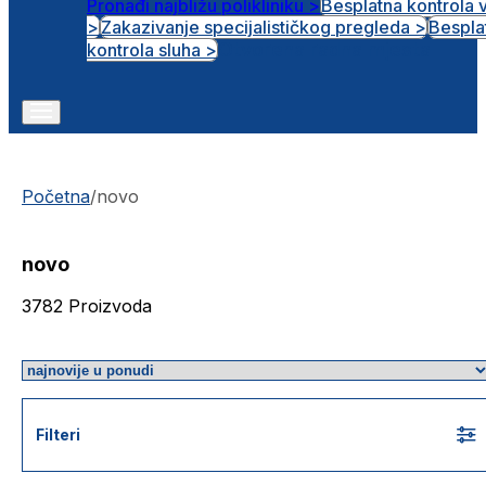
Pronađi najbližu polikliniku >
Besplatna kontrola 
>
Zakazivanje specijalističkog pregleda >
Bespla
Otvorena radna mjesta
kontrola sluha >
Početna
/
novo
novo
3782
Proizvoda
Filteri