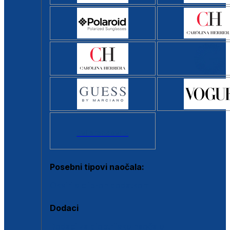
Svi brendovi >
Posebni tipovi naočala:
Okviri s clip-on dodatkom
Dodaci
Dodaci za dioptrijske naočale