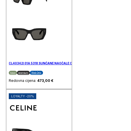
CL40342I 01A 5318 SUNČANE NAOČALE CELINE
novo
premium
Web Only
Redovna cijena:
473,00
€
LOYALTY -20%