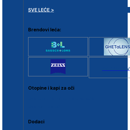
SVE LEĆE >
Brendovi leća:
SVI BRANDOV
Otopine i kapi za oči
Sve otopine za kontaktne leće
Sve kapi za oči
Dodaci