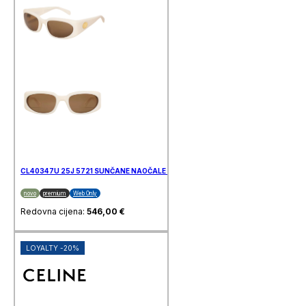
CL40347U 25J 5721 SUNČANE NAOČALE CELINE
novo
premium
Web Only
Redovna cijena:
546,00
€
LOYALTY -20%