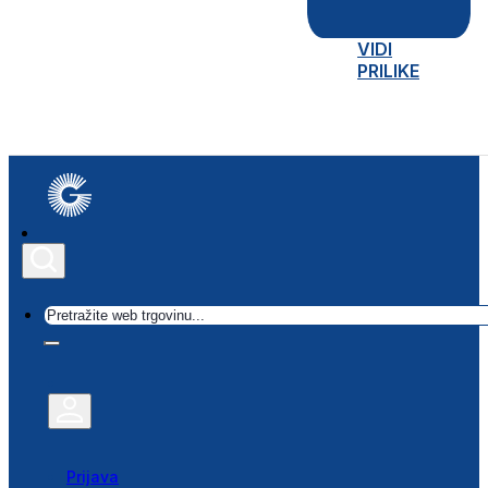
VIDI
PRILIKE
Traži
Prijava