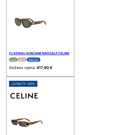
CL40194U SUNČANE NAOČALE CELINE
novo
trend
Web Only
Snižena cijena:
417,60
€
LOYALTY -20%