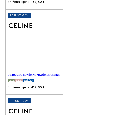
Snižena cijena:
158,40
€
POPUST -20%
CL40323U SUNČANE NAOČALE CELINE
novo
trend
Web Only
Snižena cijena:
417,60
€
POPUST -20%