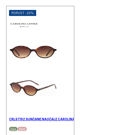
POPUST -20%
CRL97192 SUNČANE NAOČALE CAROLINA LEMKE
novo
trend