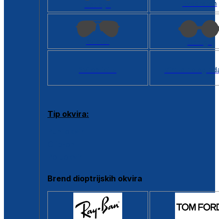
Kvadratan
Cat eye
Aviator
Okrugli
Svi oblici >
Virtualno ogled
Tip okvira:
Puni okvir
Clip-on
Poluokvir
Brend dioptrijskih okvira