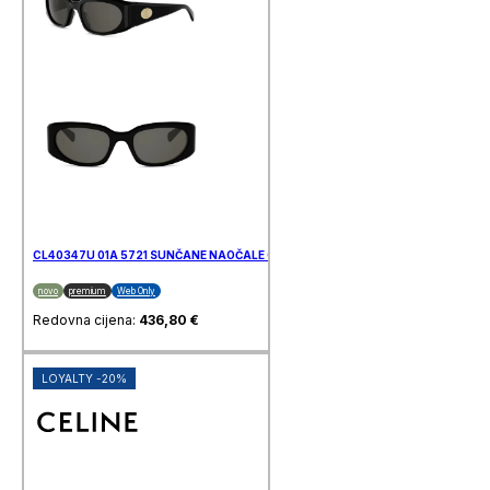
CL40347U 01A 5721 SUNČANE NAOČALE CELINE
novo
premium
Web Only
Redovna cijena:
436,80
€
LOYALTY -20%