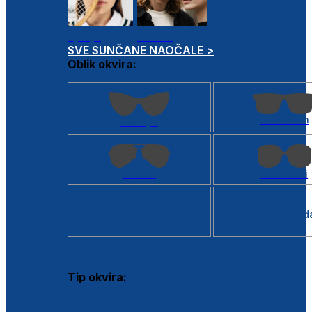
Dječje
Unisex
SVE SUNČANE NAOČALE >
Oblik okvira:
Kvadratan
Cat eye
Aviator
Četvrtasti
Svi oblici >
Virtualno ogled
Tip okvira:
Puni okvir