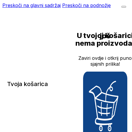
Preskoči na glavni sadržaj
Preskoči na podnožje
U tvojoj košarici još
nema proizvoda
Zaviri ovdje i otkrij puno
sjajnih prilika!
Tvoja košarica