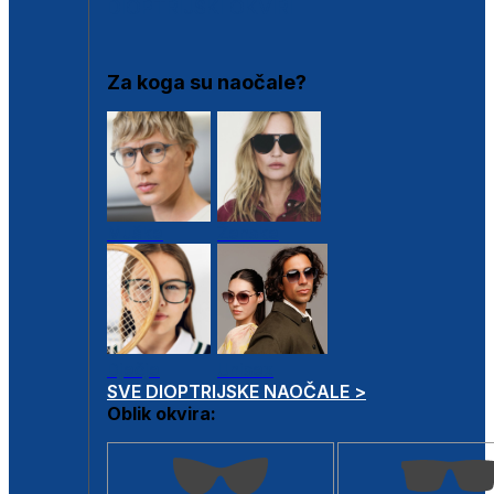
DIOPTRIJSKI OKVIRI
Za koga su naočale?
Muške
Ženske
Dječje
Unisex
SVE DIOPTRIJSKE NAOČALE >
Oblik okvira: