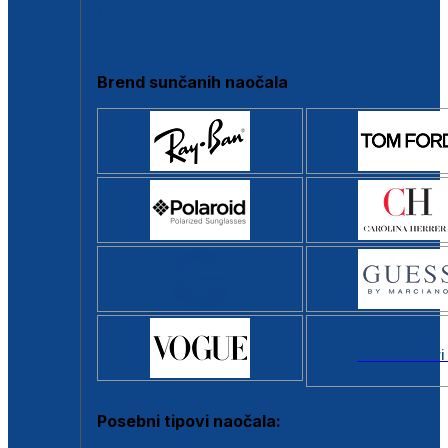
Clip-on
Poluokvir
Brend sunčanih naočala
Svi brendovi
Posebni tipovi naočala: