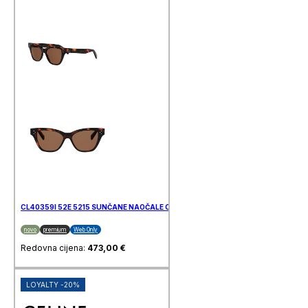
CL40359I 52E 5215 SUNČANE NAOČALE CELINE
novo
premium
Web Only
Redovna cijena:
473,00
€
LOYALTY -20%