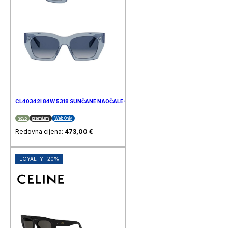
CL40342I 84W 5318 SUNČANE NAOČALE CELINE
novo
premium
Web Only
Redovna cijena:
473,00
€
LOYALTY -20%