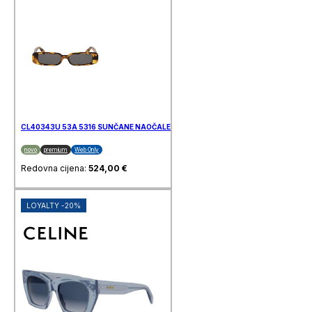
CL40343U 53A 5316 SUNČANE NAOČALE CELINE
novo
premium
Web Only
Redovna cijena:
524,00
€
LOYALTY -20%