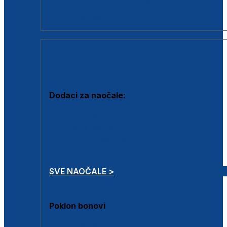
Dodaci za dioptrijske naočale
Poklon bonovi
DODACI
Dodaci za naočale:
Krpice za čišćenje
Kutijice za naočale
Sprejevi za čišćenje
Lančići za naočale
SVE NAOČALE >
Poklon bonovi
Poklon bonovi