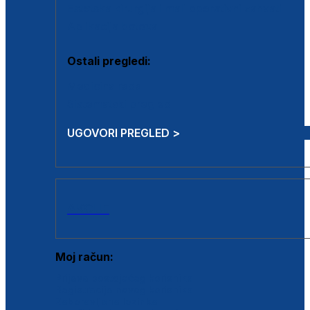
Estetska kirurgija i mali operativni zahvati
Aplikacija botoxa
Ostali pregledi:
Medicina rada
Sistematski pregled
UGOVORI PREGLED >
AKCIJE
Moj račun:
Prijava postojećeg korisnika
Registracija novog korisnika
Zaboravljena lozinka