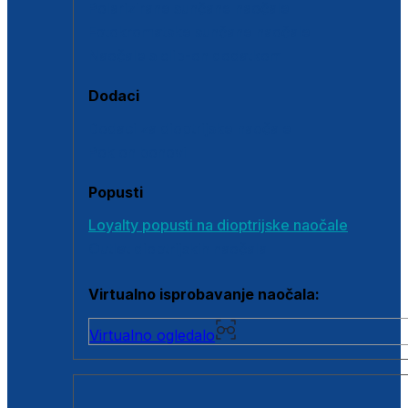
Polarizirane sunčane naočale
Fotokromatske sunčane naočale
Naočale s clip-on dodatkom
Dodaci
Dodaci za dioptrijske naočale
Poklon bonovi
Popusti
Loyalty popusti na dioptrijske naočale
Outlet dioptrijskih naočala
Virtualno isprobavanje naočala:
Virtualno ogledalo