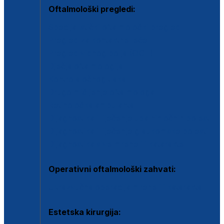
Oftalmološki pregledi:
Specijalistički oftalmološki pregled
Pregled za kontaktne leće
Pregled vidnog polja (OCT)
Dječja oftalmologija
Kontrola očnog tlaka
Drugo mišljenje oftalmologa
Retinološka ambulanta
Dijagnostika i liječenje upalnih očnih bolesti
Dijagnostika i liječenje glaukomske bolesti
Dijagnostika sive mrene ili katarakte
Operativni oftalmološki zahvati:
Ultrazvučna operacija mrene ili katarakta
Estetska kirurgija: