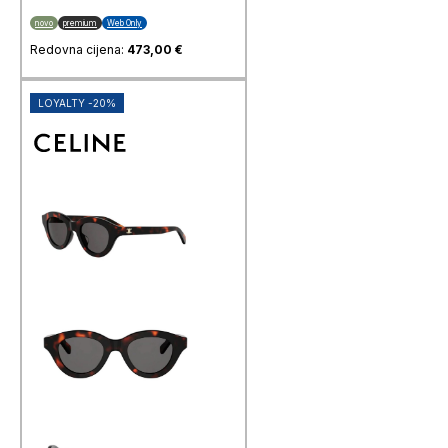
novo
premium
Web Only
Redovna cijena:
473,00
€
LOYALTY -20%