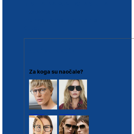
BESPLATNA KONTROLA SLUHA
Poslovnice
Proizvodi s loyalty popustima
Outlet
SUNČANE NAOČALE
Za koga su naočale?
Muške
Ženske