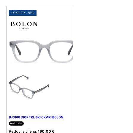
LOYALTY -35%
BJ3168 DIOPTRIJSKI OKVIRI BOLON
ekskluziva
Redovna cijena:
190,00
€