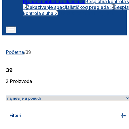
Pronađi najbližu polikliniku >
Besplatna kontrola 
>
Zakazivanje specijalističkog pregleda >
Bespla
Otvorena radna mjesta
kontrola sluha >
Početna
/
39
39
2
Proizvoda
Filteri