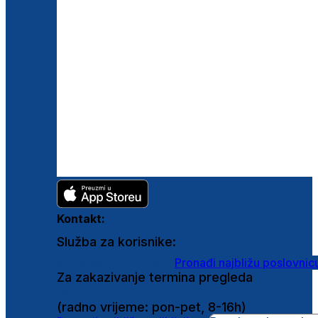
Kontakt:
Služba za korisnike:
shop@ghetaldus.hr
Pronađi najbližu poslovnic
Za zakazivanje termina pregleda
0800 222 025
(radno vrijeme: pon-pet, 8-16h)