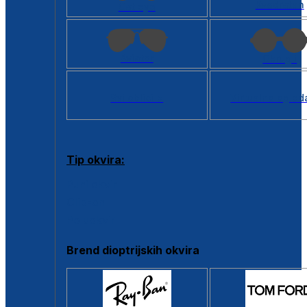
Kvadratan
Cat eye
Aviator
Okrugli
Svi oblici >
Virtualno ogled
Tip okvira:
Puni okvir
Clip-on
Poluokvir
Brend dioptrijskih okvira