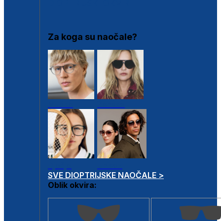
DIOPTRIJSKI OKVIRI
Za koga su naočale?
Muške
Ženske
Dječje
Unisex
SVE DIOPTRIJSKE NAOČALE >
Oblik okvira: