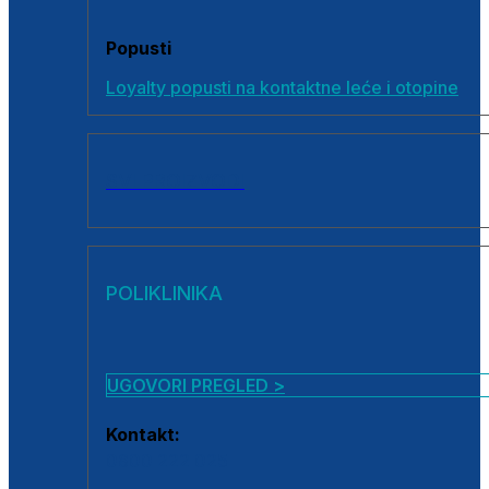
Popusti
Loyalty popusti na kontaktne leće i otopine
SVI PROIZVODI
POLIKLINIKA
UGOVORI PREGLED >
Kontakt:
0800 222 025