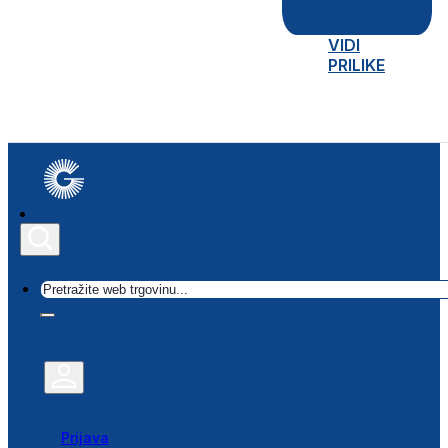
VIDI
PRILIKE
Traži
Prijava