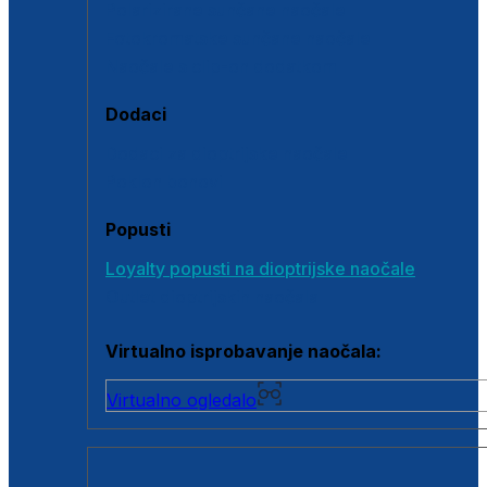
Polarizirane sunčane naočale
Fotokromatske sunčane naočale
Naočale s clip-on dodatkom
Dodaci
Dodaci za dioptrijske naočale
Poklon bonovi
Popusti
Loyalty popusti na dioptrijske naočale
Outlet dioptrijskih naočala
Virtualno isprobavanje naočala:
Virtualno ogledalo