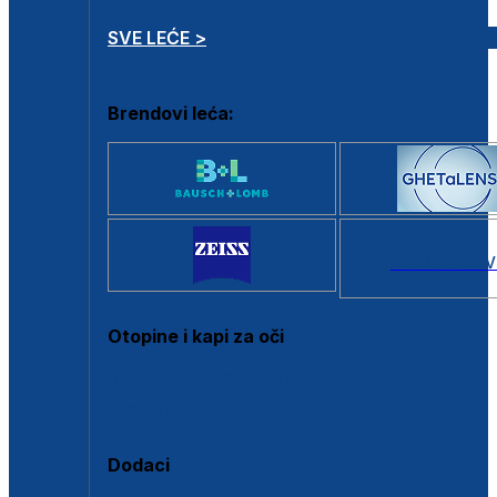
SVE LEĆE >
Brendovi leća:
SVI BRANDOV
Otopine i kapi za oči
Sve otopine za kontaktne leće
Sve kapi za oči
Dodaci