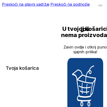
Preskoči na glavni sadržaj
Preskoči na podnožje
U tvojoj košarici još
nema proizvoda
Zaviri ovdje i otkrij puno
sjajnih prilika!
Tvoja košarica