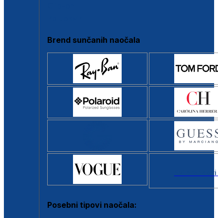
Clip-on
Poluokvir
Brend sunčanih naočala
Svi brendovi
Posebni tipovi naočala: