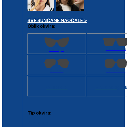
Dječje
Unisex
SVE SUNČANE NAOČALE >
Oblik okvira:
Kvadratan
Cat eye
Aviator
Četvrtasti
Svi oblici >
Virtualno ogled
Tip okvira:
Puni okvir