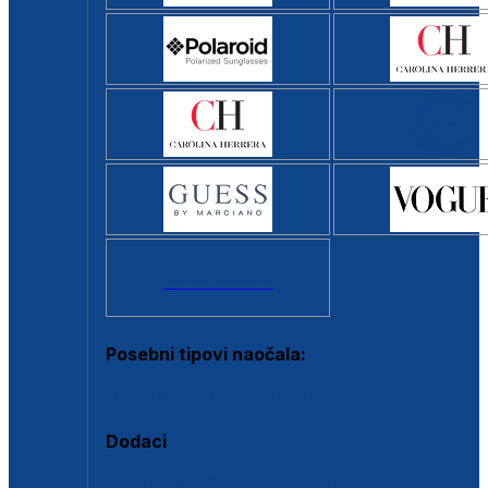
Svi brendovi >
Posebni tipovi naočala:
Okviri s clip-on dodatkom
Dodaci
Dodaci za dioptrijske naočale