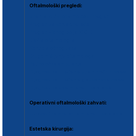
Oftalmološki pregledi:
Specijalistički oftalmološki pregled
Pregled za kontaktne leće
Pregled vidnog polja (OCT)
Dječja oftalmologija
Kontrola očnog tlaka
Drugo mišljenje oftalmologa
Retinološka ambulanta
Dijagnostika i liječenje upalnih očnih bolesti
Dijagnostika i liječenje glaukomske bolesti
Dijagnostika sive mrene ili katarakte
Operativni oftalmološki zahvati:
Ultrazvučna operacija mrene ili katarakta
Estetska kirurgija: