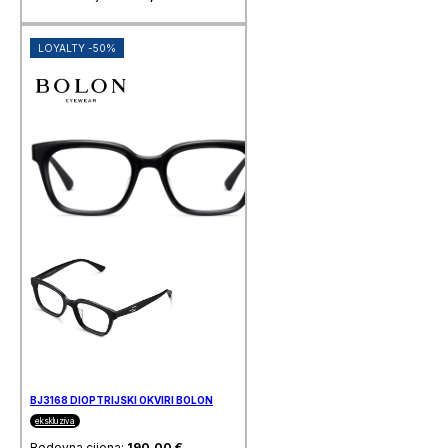
LOYALTY -50%
BJ3168 DIOPTRIJSKI OKVIRI BOLON
ekskluziva
Redovna cijena:
190,00
€