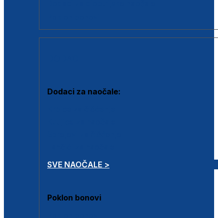
Dodaci za dioptrijske naočale
Poklon bonovi
DODACI
Dodaci za naočale:
Krpice za čišćenje
Kutijice za naočale
Sprejevi za čišćenje
Lančići za naočale
SVE NAOČALE >
Poklon bonovi
Poklon bonovi