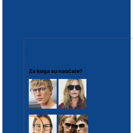
BESPLATNA KONTROLA SLUHA
Poslovnice
Proizvodi s loyalty popustima
Outlet
SUNČANE NAOČALE
Za koga su naočale?
Muške
Ženske