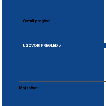
Estetska kirurgija i mali operativni zahvati
Aplikacija botoxa
Ostali pregledi:
Medicina rada
Sistematski pregled
UGOVORI PREGLED >
AKCIJE
Moj račun:
Prijava postojećeg korisnika
Registracija novog korisnika
Zaboravljena lozinka