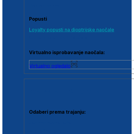
Poklon bonovi
Popusti
Loyalty popusti na dioptrijske naočale
Outlet dioptrijskih naočala
Virtualno isprobavanje naočala:
Virtualno ogledalo
KONTAKTNE LEĆE I OTOPINE
Odaberi prema trajanju:
Jednodnevne leće
Mjesečne leće