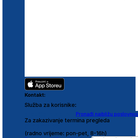
Kontakt:
Služba za korisnike:
shop@ghetaldus.hr
Pronađi najbližu poslovnic
Za zakazivanje termina pregleda
0800 222 025
(radno vrijeme: pon-pet, 8-16h)