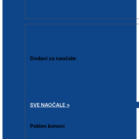
Dodaci za dioptrijske naočale
Poklon bonovi
DODACI
Dodaci za naočale:
Krpice za čišćenje
Kutijice za naočale
Sprejevi za čišćenje
Lančići za naočale
SVE NAOČALE >
Poklon bonovi
Poklon bonovi