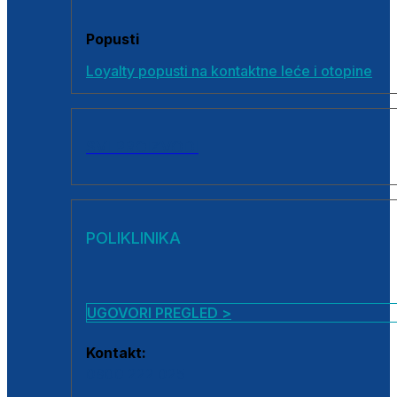
Popusti
Loyalty popusti na kontaktne leće i otopine
SVI PROIZVODI
POLIKLINIKA
UGOVORI PREGLED >
Kontakt:
0800 222 025