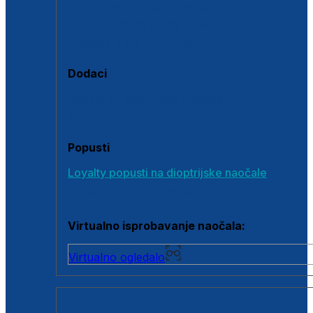
Polarizirane sunčane naočale
Fotokromatske sunčane naočale
Naočale s clip-on dodatkom
Dodaci
Dodaci za dioptrijske naočale
Poklon bonovi
Popusti
Loyalty popusti na dioptrijske naočale
Outlet dioptrijskih naočala
Virtualno isprobavanje naočala:
Virtualno ogledalo