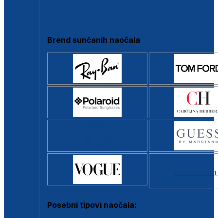
Clip-on
Poluokvir
Brend sunčanih naočala
Svi brendovi
Posebni tipovi naočala: