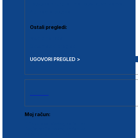
Estetska kirurgija i mali operativni zahvati
Aplikacija botoxa
Ostali pregledi:
Medicina rada
Sistematski pregled
UGOVORI PREGLED >
AKCIJE
Moj račun:
Prijava postojećeg korisnika
Registracija novog korisnika
Zaboravljena lozinka