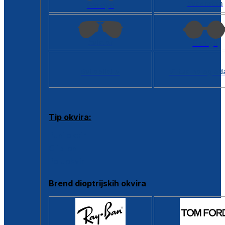
Kvadratan
Cat eye
Aviator
Okrugli
Svi oblici >
Virtualno ogled
Tip okvira:
Puni okvir
Clip-on
Poluokvir
Brend dioptrijskih okvira