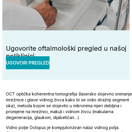
Ugovorite oftalmološki pregled u našoj
poliklinici
UGOVORI PREGLED
OCT optička koherentna tomografija (lasersko slojevno snimanje
mrežnice i glave vidnog živca kako bi se vidio stražnji segment
oka), metoda kojom se slojevito u mikronima mjeri debljina i
promjene na mrežnici, makuli i vidnom živcu (makularna
degeneracija, glaukom, dijabetičari…)
Vidno polje Octopus je kompjutoriziran nalaz vidnog polja.