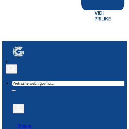
VIDI
PRILIKE
Traži
Prijava