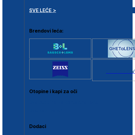
SVE LEĆE >
Brendovi leća:
SVI BRANDOV
Otopine i kapi za oči
Sve otopine za kontaktne leće
Sve kapi za oči
Dodaci