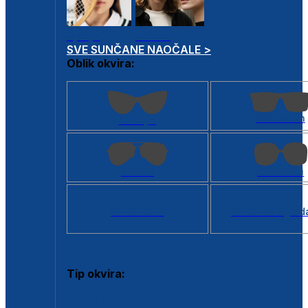
Dječje
Unisex
SVE SUNČANE NAOČALE >
Oblik okvira:
Kvadratan
Cat eye
Aviator
Četvrtasti
Svi oblici >
Virtualno ogled
Tip okvira:
Puni okvir