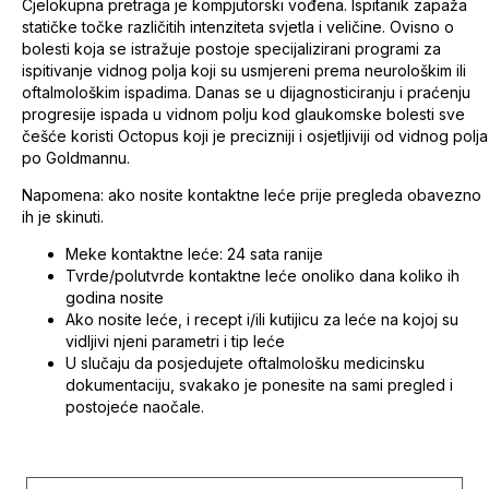
Cjelokupna pretraga je kompjutorski vođena. Ispitanik zapaža
statičke točke različitih intenziteta svjetla i veličine. Ovisno o
bolesti koja se istražuje postoje specijalizirani programi za
ispitivanje vidnog polja koji su usmjereni prema neurološkim ili
oftalmološkim ispadima. Danas se u dijagnosticiranju i praćenju
progresije ispada u vidnom polju kod glaukomske bolesti sve
češće koristi Octopus koji je precizniji i osjetljiviji od vidnog polja
po Goldmannu.
Napomena: ako nosite kontaktne leće prije pregleda obavezno
ih je skinuti.
Meke kontaktne leće: 24 sata ranije
Tvrde/polutvrde kontaktne leće onoliko dana koliko ih
godina nosite
Ako nosite leće, i recept i/ili kutijicu za leće na kojoj su
vidljivi njeni parametri i tip leće
U slučaju da posjedujete oftalmološku medicinsku
dokumentaciju, svakako je ponesite na sami pregled i
postojeće naočale.