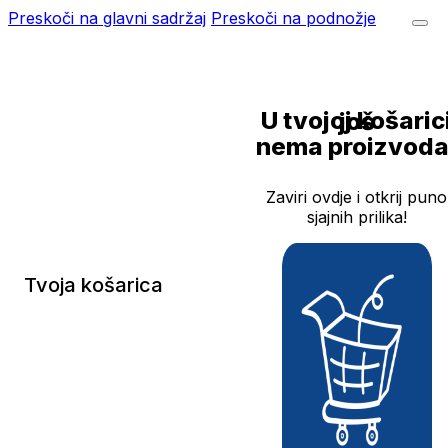
Preskoči na glavni sadržaj
Preskoči na podnožje
U tvojoj košarici još
nema proizvoda
Zaviri ovdje i otkrij puno
sjajnih prilika!
Tvoja košarica