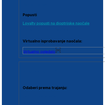
Poklon bonovi
Popusti
Loyalty popusti na dioptrijske naočale
Outlet dioptrijskih naočala
Virtualno isprobavanje naočala:
Virtualno ogledalo
KONTAKTNE LEĆE I OTOPINE
Odaberi prema trajanju:
Jednodnevne leće
Mjesečne leće