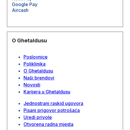
Google Pay
Aircash
O Ghetaldusu
Poslovnice
Poliklinika
O Ghetaldusu
Naši brendovi
Novosti
Karijera u Ghetaldusu
Jednostrani raskid ugovora
Pisani prigovor potrošaća
Uredi privole
Otvorena radna mjesta