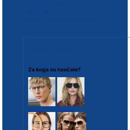
BESPLATNA KONTROLA SLUHA
Poslovnice
Proizvodi s loyalty popustima
Outlet
SUNČANE NAOČALE
Za koga su naočale?
Muške
Ženske