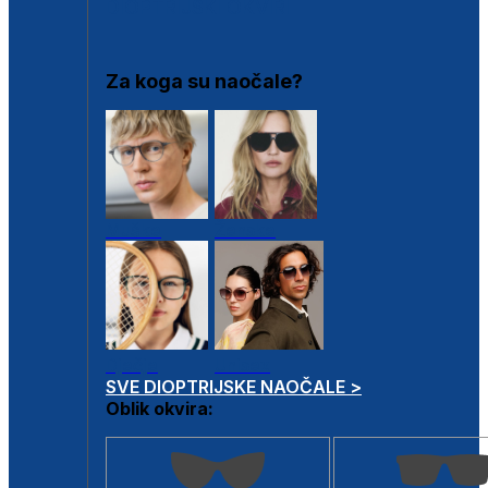
DIOPTRIJSKI OKVIRI
Za koga su naočale?
Muške
Ženske
Dječje
Unisex
SVE DIOPTRIJSKE NAOČALE >
Oblik okvira: