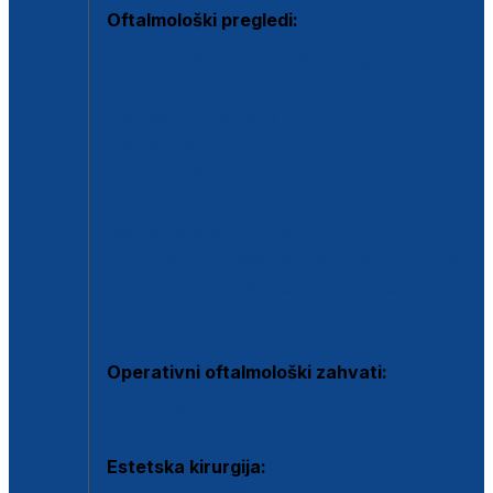
Oftalmološki pregledi:
Specijalistički oftalmološki pregled
Pregled za kontaktne leće
Pregled vidnog polja (OCT)
Dječja oftalmologija
Kontrola očnog tlaka
Drugo mišljenje oftalmologa
Retinološka ambulanta
Dijagnostika i liječenje upalnih očnih bolesti
Dijagnostika i liječenje glaukomske bolesti
Dijagnostika sive mrene ili katarakte
Operativni oftalmološki zahvati:
Ultrazvučna operacija mrene ili katarakta
Estetska kirurgija: