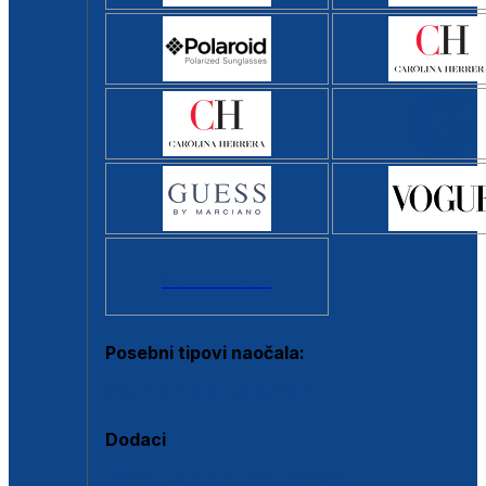
Svi brendovi >
Posebni tipovi naočala:
Okviri s clip-on dodatkom
Dodaci
Dodaci za dioptrijske naočale