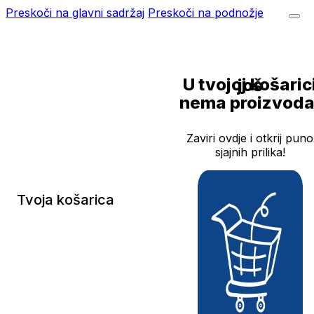
Preskoči na glavni sadržaj
Preskoči na podnožje
U tvojoj košarici još
nema proizvoda
Zaviri ovdje i otkrij puno
sjajnih prilika!
Tvoja košarica