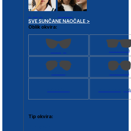
Dječje
Unisex
SVE SUNČANE NAOČALE >
Oblik okvira:
Kvadratan
Cat eye
Aviator
Četvrtasti
Svi oblici >
Virtualno ogled
Tip okvira:
Puni okvir