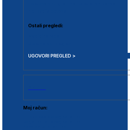
Estetska kirurgija i mali operativni zahvati
Aplikacija botoxa
Ostali pregledi:
Medicina rada
Sistematski pregled
UGOVORI PREGLED >
AKCIJE
Moj račun:
Prijava postojećeg korisnika
Registracija novog korisnika
Zaboravljena lozinka