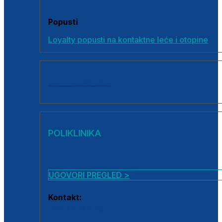
Popusti
Loyalty popusti na kontaktne leće i otopine
SVI PROIZVODI
POLIKLINIKA
UGOVORI PREGLED >
Kontakt:
0800 222 025