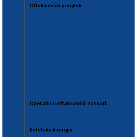
Oftalmološki pregledi:
Specijalistički oftalmološki pregled
Pregled za kontaktne leće
Pregled vidnog polja (OCT)
Dječja oftalmologija
Kontrola očnog tlaka
Drugo mišljenje oftalmologa
Retinološka ambulanta
Dijagnostika i liječenje upalnih očnih bolesti
Dijagnostika i liječenje glaukomske bolesti
Dijagnostika sive mrene ili katarakte
Operativni oftalmološki zahvati:
Ultrazvučna operacija mrene ili katarakta
Estetska kirurgija: