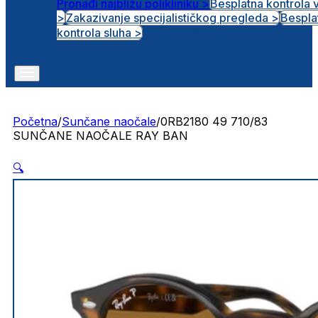
Pronađi najbližu polikliniku >
Besplatna kontrola 
>
Zakazivanje specijalističkog pregleda >
Bespla
Otvorena radna mjesta
kontrola sluha >
Početna
/
Sunčane naočale
/
0RB2180 49 710/83
SUNČANE NAOČALE RAY BAN
🔍