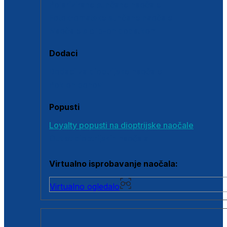
Polarizirane sunčane naočale
Fotokromatske sunčane naočale
Naočale s clip-on dodatkom
Dodaci
Dodaci za dioptrijske naočale
Poklon bonovi
Popusti
Loyalty popusti na dioptrijske naočale
Outlet dioptrijskih naočala
Virtualno isprobavanje naočala:
Virtualno ogledalo