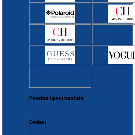
Svi brendovi >
Posebni tipovi naočala:
Okviri s clip-on dodatkom
Dodaci
Dodaci za dioptrijske naočale