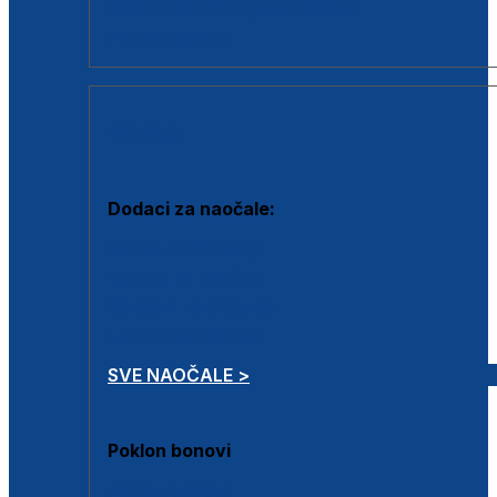
Dodaci za dioptrijske naočale
Poklon bonovi
DODACI
Dodaci za naočale:
Krpice za čišćenje
Kutijice za naočale
Sprejevi za čišćenje
Lančići za naočale
SVE NAOČALE >
Poklon bonovi
Poklon bonovi