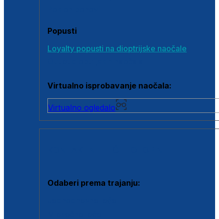
Poklon bonovi
Popusti
Loyalty popusti na dioptrijske naočale
Outlet dioptrijskih naočala
Virtualno isprobavanje naočala:
Virtualno ogledalo
KONTAKTNE LEĆE I OTOPINE
Odaberi prema trajanju:
Jednodnevne leće
Mjesečne leće