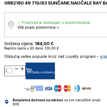
0RB2180 49 710/83 SUNČANE NAOČALE RAY B
✓ Proizvod je dostupan u poslovnicama
Vidi popis poslovnica >
Snižena cijena:
184,00
€
Najniža cijena u 30 dana: 230,00 €
Otključaj velike popuste kroz naš Loyalty program –
pri
0RB2180
49
Dodaj u košaricu
710/83
SUNČANE
NAOČALE
RAY
BAN
Besplatna dostava na adresu
za sve narudžbe iznad
količina
80€