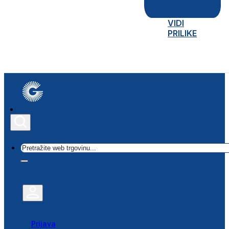
VIDI
PRILIKE
Traži
Prijava