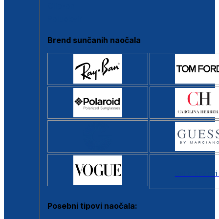
Clip-on
Poluokvir
Brend sunčanih naočala
Svi brendovi
Posebni tipovi naočala: