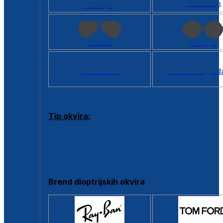
Kvadratan
Cat eye
Aviator
Okrugli
Svi oblici >
Virtualno ogled
Tip okvira:
Puni okvir
Clip-on
Poluokvir
Brend dioptrijskih okvira