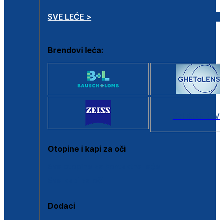
SVE LEĆE >
Brendovi leća:
SVI BRANDOV
Otopine i kapi za oči
Sve otopine za kontaktne leće
Sve kapi za oči
Dodaci