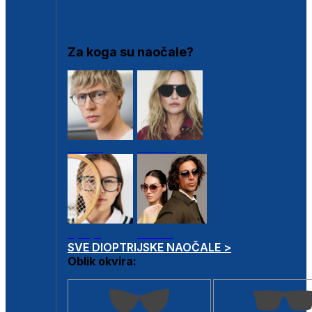
DIOPTRIJSKI OKVIRI
Za koga su naočale?
Muške
Ženske
Dječje
Unisex
SVE DIOPTRIJSKE NAOČALE >
Oblik okvira: