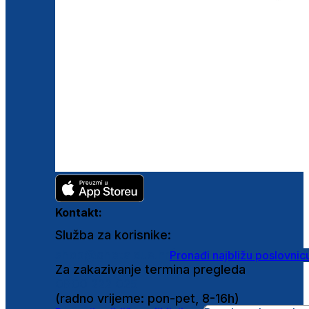
Kontakt:
Služba za korisnike:
shop@ghetaldus.hr
Pronađi najbližu poslovnic
Za zakazivanje termina pregleda
0800 222 025
(radno vrijeme: pon-pet, 8-16h)