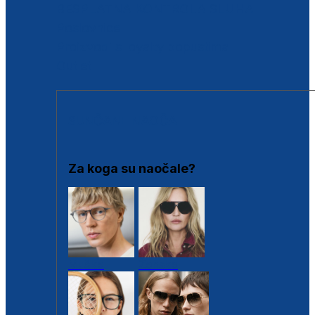
BESPLATNA KONTROLA SLUHA
Poslovnice
Proizvodi s loyalty popustima
Outlet
SUNČANE NAOČALE
Za koga su naočale?
Muške
Ženske