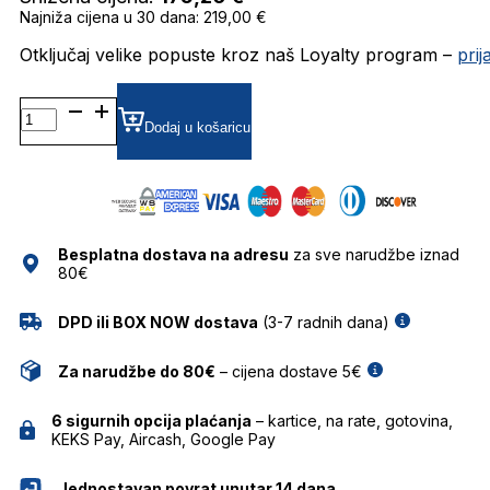
Najniža cijena u 30 dana: 219,00 €
Otključaj velike popuste kroz naš Loyalty program –
pri
0RB2204
GRADIJENT SUNČANE
Dodaj u košaricu
NAOČALE
RAY
BAN
količina
Besplatna dostava na adresu
za sve narudžbe iznad
80€
DPD ili BOX NOW dostava
(3-7 radnih dana)
Za narudžbe do 80€
– cijena dostave 5€
6 sigurnih opcija plaćanja
– kartice, na rate, gotovina,
KEKS Pay, Aircash, Google Pay
Jednostavan povrat unutar 14 dana