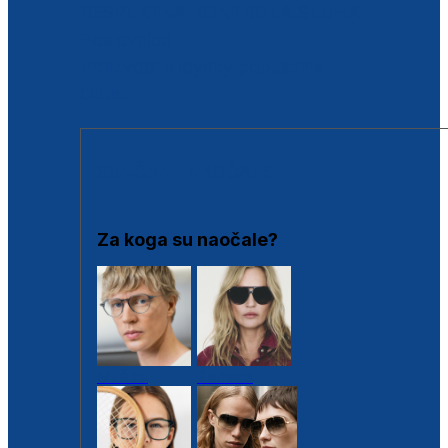
BESPLATNA KONTROLA SLUHA
Poslovnice
Proizvodi s loyalty popustima
Outlet
SUNČANE NAOČALE
Za koga su naočale?
Muške
Ženske