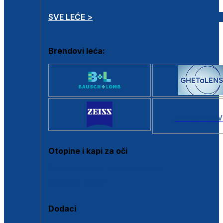
SVE LEĆE >
Brendovi leća:
SVI BRANDOV
Otopine i kapi za oči
Sve otopine za kontaktne leće
Sve kapi za oči
Dodaci