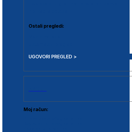
Estetska kirurgija i mali operativni zahvati
Aplikacija botoxa
Ostali pregledi:
Medicina rada
Sistematski pregled
UGOVORI PREGLED >
AKCIJE
Moj račun:
Prijava postojećeg korisnika
Registracija novog korisnika
Zaboravljena lozinka