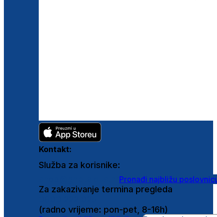
Kontakt:
Služba za korisnike:
shop@ghetaldus.hr
Pronađi najbližu poslovnic
Za zakazivanje termina pregleda
0800 222 025
(radno vrijeme: pon-pet, 8-16h)