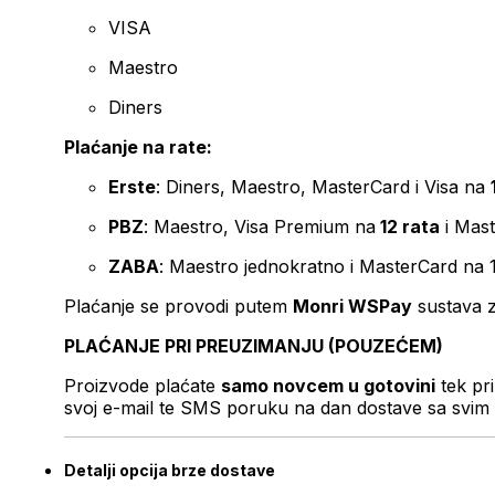
VISA
Maestro
Diners
Plaćanje na rate:
Erste
: Diners, Maestro, MasterCard i Visa na
PBZ
: Maestro, Visa Premium na
12 rata
i Mas
ZABA
: Maestro jednokratno i MasterCard na 
Plaćanje se provodi putem
Monri WSPay
sustava z
PLAĆANJE PRI PREUZIMANJU (POUZEĆEM)
Proizvode plaćate
samo novcem u gotovini
tek pr
svoj e-mail te SMS poruku na dan dostave sa svim 
Detalji opcija brze dostave