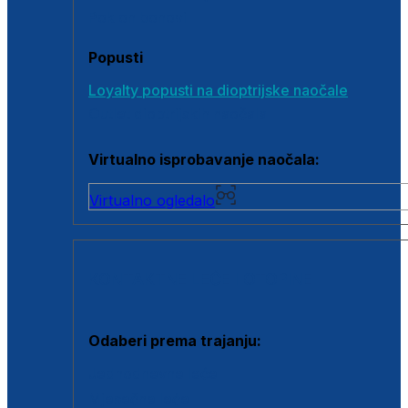
Poklon bonovi
Popusti
Loyalty popusti na dioptrijske naočale
Outlet dioptrijskih naočala
Virtualno isprobavanje naočala:
Virtualno ogledalo
KONTAKTNE LEĆE I OTOPINE
Odaberi prema trajanju:
Jednodnevne leće
Mjesečne leće