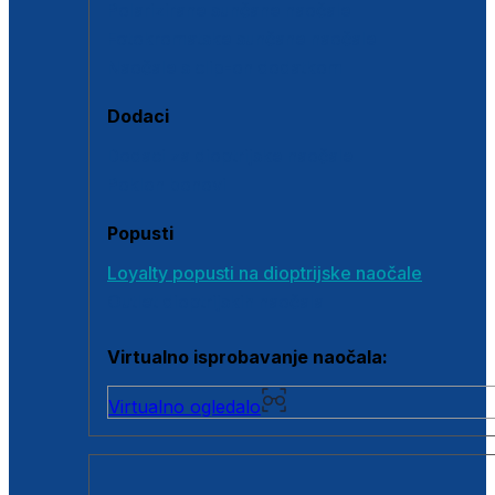
Polarizirane sunčane naočale
Fotokromatske sunčane naočale
Naočale s clip-on dodatkom
Dodaci
Dodaci za dioptrijske naočale
Poklon bonovi
Popusti
Loyalty popusti na dioptrijske naočale
Outlet dioptrijskih naočala
Virtualno isprobavanje naočala:
Virtualno ogledalo