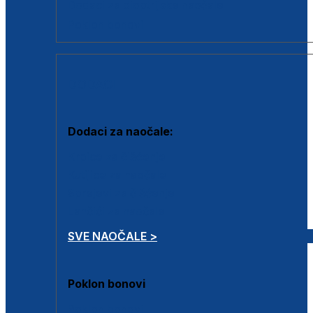
Dodaci za dioptrijske naočale
Poklon bonovi
DODACI
Dodaci za naočale:
Krpice za čišćenje
Kutijice za naočale
Sprejevi za čišćenje
Lančići za naočale
SVE NAOČALE >
Poklon bonovi
Poklon bonovi