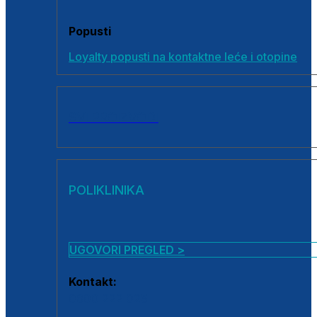
Popusti
Loyalty popusti na kontaktne leće i otopine
SVI PROIZVODI
POLIKLINIKA
UGOVORI PREGLED >
Kontakt:
0800 222 025