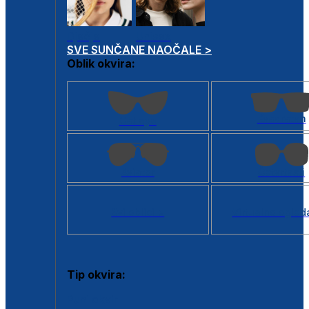
Dječje
Unisex
SVE SUNČANE NAOČALE >
Oblik okvira:
Kvadratan
Cat eye
Aviator
Četvrtasti
Svi oblici >
Virtualno ogled
Tip okvira:
Puni okvir