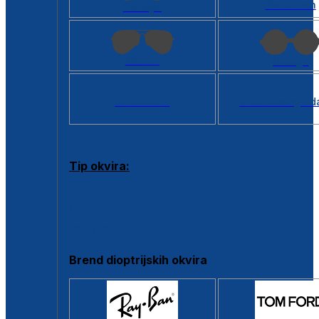
Kvadratan
Cat eye
Aviator
Okrugli
Svi oblici >
Virtualno ogled
Tip okvira:
Puni okvir
Clip-on
Poluokvir
Brend dioptrijskih okvira