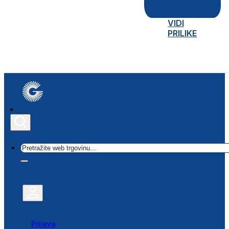
VIDI
PRILIKE
Traži
Prijava