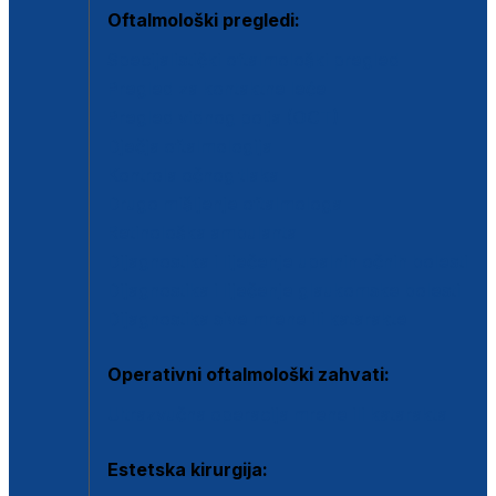
Oftalmološki pregledi:
Specijalistički oftalmološki pregled
Pregled za kontaktne leće
Pregled vidnog polja (OCT)
Dječja oftalmologija
Kontrola očnog tlaka
Drugo mišljenje oftalmologa
Retinološka ambulanta
Dijagnostika i liječenje upalnih očnih bolesti
Dijagnostika i liječenje glaukomske bolesti
Dijagnostika sive mrene ili katarakte
Operativni oftalmološki zahvati:
Ultrazvučna operacija mrene ili katarakta
Estetska kirurgija: