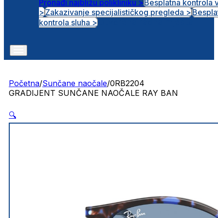
Pronađi najbližu polikliniku >
Besplatna kontrola 
>
Zakazivanje specijalističkog pregleda >
Bespla
Otvorena radna mjesta
kontrola sluha >
Početna
/
Sunčane naočale
/
0RB2204
GRADIJENT SUNČANE NAOČALE RAY BAN
🔍