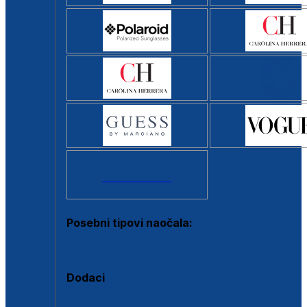
Svi brendovi >
Posebni tipovi naočala:
Okviri s clip-on dodatkom
Dodaci
Dodaci za dioptrijske naočale