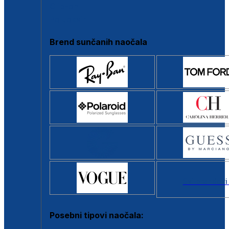
Clip-on
Poluokvir
Brend sunčanih naočala
Svi brendovi
Posebni tipovi naočala: