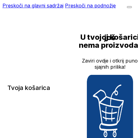
Preskoči na glavni sadržaj
Preskoči na podnožje
U tvojoj košarici još
nema proizvoda
Zaviri ovdje i otkrij puno
sjajnih prilika!
Tvoja košarica