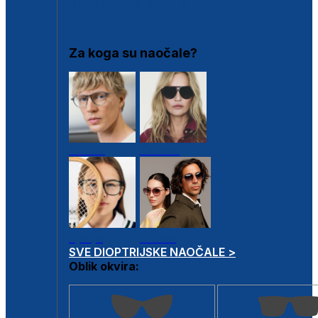
DIOPTRIJSKI OKVIRI
Za koga su naočale?
Muške
Ženske
Dječje
Unisex
SVE DIOPTRIJSKE NAOČALE >
Oblik okvira: