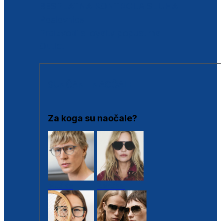
BESPLATNA KONTROLA SLUHA
Poslovnice
Proizvodi s loyalty popustima
Outlet
SUNČANE NAOČALE
Za koga su naočale?
Muške
Ženske