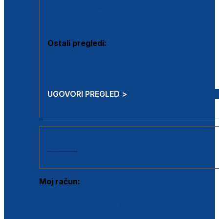
Estetska kirurgija i mali operativni zahvati
Aplikacija botoxa
Ostali pregledi:
Medicina rada
Sistematski pregled
UGOVORI PREGLED >
AKCIJE
Moj račun:
Prijava postojećeg korisnika
Registracija novog korisnika
Zaboravljena lozinka