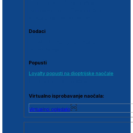
Polarizirane sunčane naočale
Fotokromatske sunčane naočale
Naočale s clip-on dodatkom
Dodaci
Dodaci za dioptrijske naočale
Poklon bonovi
Popusti
Loyalty popusti na dioptrijske naočale
Outlet dioptrijskih naočala
Virtualno isprobavanje naočala:
Virtualno ogledalo