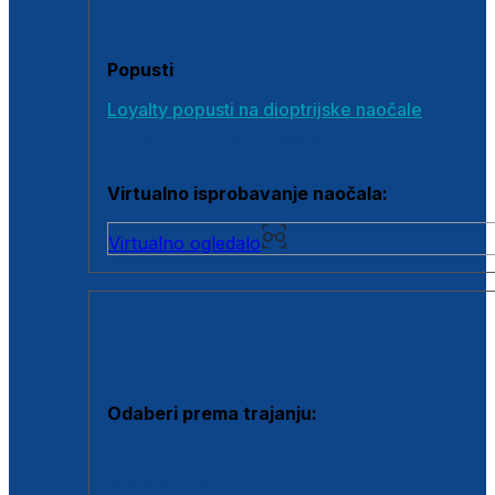
Poklon bonovi
Popusti
Loyalty popusti na dioptrijske naočale
Outlet dioptrijskih naočala
Virtualno isprobavanje naočala:
Virtualno ogledalo
KONTAKTNE LEĆE I OTOPINE
Odaberi prema trajanju:
Jednodnevne leće
Mjesečne leće