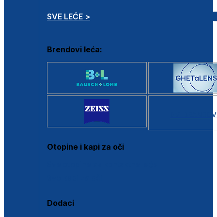
SVE LEĆE >
Brendovi leća:
SVI BRANDOV
Otopine i kapi za oči
Sve otopine za kontaktne leće
Sve kapi za oči
Dodaci