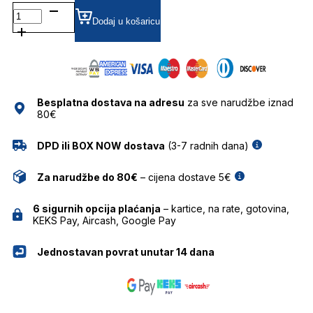
0RB2231
POLARIZIRANE SUNČANE
Dodaj u košaricu
NAOČALE
RAY
BAN
količina
Besplatna dostava na adresu
za sve narudžbe iznad
80€
DPD ili BOX NOW dostava
(3-7 radnih dana)
Za narudžbe do 80€
– cijena dostave 5€
6 sigurnih opcija plaćanja
– kartice, na rate, gotovina,
KEKS Pay, Aircash, Google Pay
Jednostavan povrat unutar 14 dana