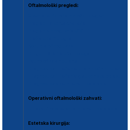
Oftalmološki pregledi:
Specijalistički oftalmološki pregled
Pregled za kontaktne leće
Pregled vidnog polja (OCT)
Dječja oftalmologija
Kontrola očnog tlaka
Drugo mišljenje oftalmologa
Retinološka ambulanta
Dijagnostika i liječenje upalnih očnih bolesti
Dijagnostika i liječenje glaukomske bolesti
Dijagnostika sive mrene ili katarakte
Operativni oftalmološki zahvati:
Ultrazvučna operacija mrene ili katarakta
Estetska kirurgija: