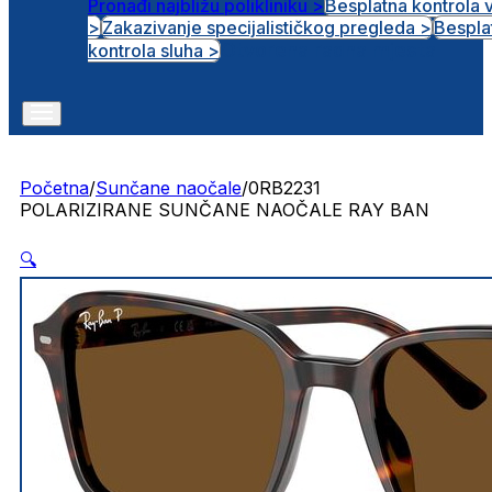
Pronađi najbližu polikliniku >
Besplatna kontrola 
>
Zakazivanje specijalističkog pregleda >
Bespla
Otvorena radna mjesta
kontrola sluha >
Početna
/
Sunčane naočale
/
0RB2231
POLARIZIRANE SUNČANE NAOČALE RAY BAN
🔍