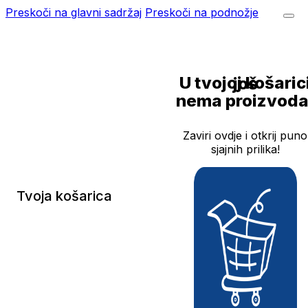
Preskoči na glavni sadržaj
Preskoči na podnožje
U tvojoj košarici još
nema proizvoda
Zaviri ovdje i otkrij puno
sjajnih prilika!
Tvoja košarica