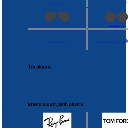
Kvadratan
Cat eye
Aviator
Okrugli
Svi oblici >
Virtualno ogled
Tip okvira:
Puni okvir
Clip-on
Poluokvir
Brend dioptrijskih okvira