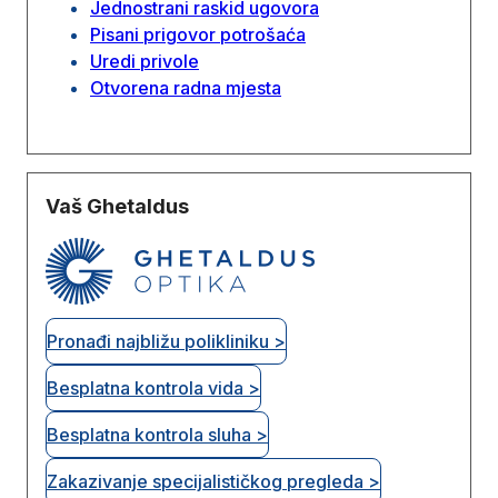
Jednostrani raskid ugovora
Pisani prigovor potrošaća
Uredi privole
Otvorena radna mjesta
Vaš Ghetaldus
Pronađi najbližu polikliniku >
Besplatna kontrola vida >
Besplatna kontrola sluha >
Zakazivanje specijalističkog pregleda >