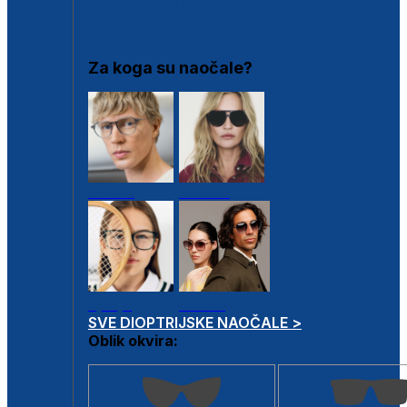
DIOPTRIJSKI OKVIRI
Za koga su naočale?
Muške
Ženske
Dječje
Unisex
SVE DIOPTRIJSKE NAOČALE >
Oblik okvira: