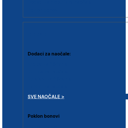
Dodaci za dioptrijske naočale
Poklon bonovi
DODACI
Dodaci za naočale:
Krpice za čišćenje
Kutijice za naočale
Sprejevi za čišćenje
Lančići za naočale
SVE NAOČALE >
Poklon bonovi
Poklon bonovi