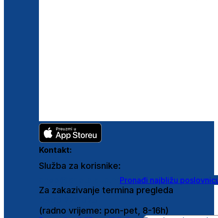
Kontakt:
Služba za korisnike:
shop@ghetaldus.hr
Pronađi najbližu poslovnic
Za zakazivanje termina pregleda
0800 222 025
(radno vrijeme: pon-pet, 8-16h)