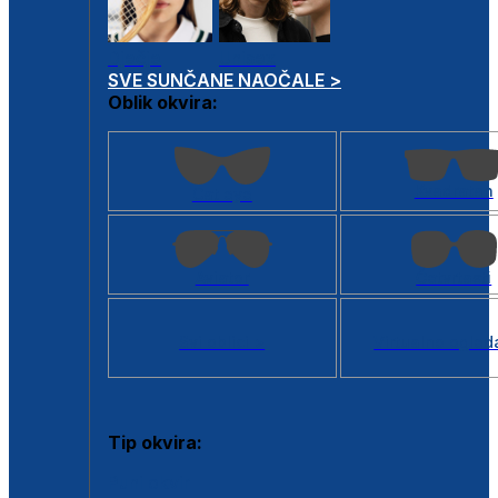
Dječje
Unisex
SVE SUNČANE NAOČALE >
Oblik okvira:
Kvadratan
Cat eye
Aviator
Četvrtasti
Svi oblici >
Virtualno ogled
Tip okvira:
Puni okvir