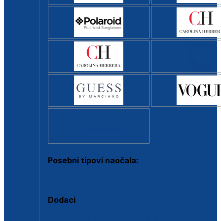
Svi brendovi >
Posebni tipovi naočala:
Okviri s clip-on dodatkom
Dodaci
Dodaci za dioptrijske naočale