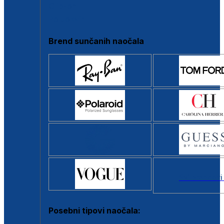
Clip-on
Poluokvir
Brend sunčanih naočala
Svi brendovi
Posebni tipovi naočala: