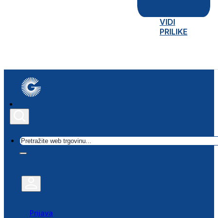
VIDI
PRILIKE
Traži
Prijava