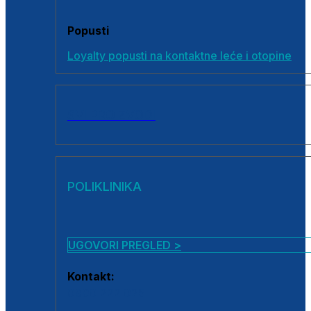
Popusti
Loyalty popusti na kontaktne leće i otopine
SVI PROIZVODI
POLIKLINIKA
UGOVORI PREGLED >
Kontakt:
0800 222 025