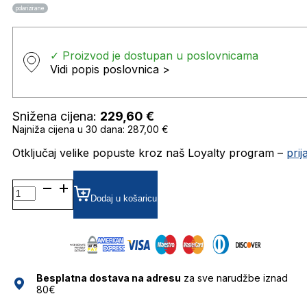
polarizirane
✓ Proizvod je dostupan u poslovnicama
Vidi popis poslovnica >
Snižena cijena:
229,60
€
Najniža cijena u 30 dana: 287,00 €
Otključaj velike popuste kroz naš Loyalty program –
pri
0RB4840S
52
Dodaj u košaricu
601ST3
SUNČANE
NAOČALE
RAY
BAN
Besplatna dostava na adresu
za sve narudžbe iznad
količina
80€