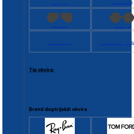
Kvadratan
Cat eye
Aviator
Okrugli
Svi oblici >
Virtualno ogled
Tip okvira:
Puni okvir
Clip-on
Poluokvir
Brend dioptrijskih okvira