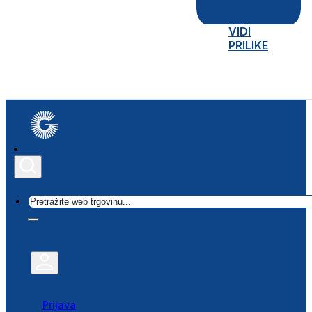
VIDI
PRILIKE
Traži
Prijava