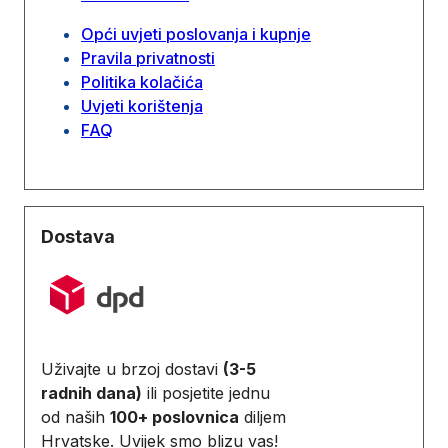
Opći uvjeti poslovanja i kupnje
Pravila privatnosti
Politika kolačića
Uvjeti korištenja
FAQ
Dostava
Uživajte u brzoj dostavi
(3-5
radnih dana)
ili posjetite jednu
od naših
100+ poslovnica
diljem
Hrvatske. Uvijek smo blizu vas!