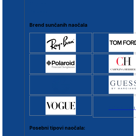
Clip-on
Poluokvir
Brend sunčanih naočala
Svi brendovi
Posebni tipovi naočala: