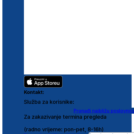
Kontakt:
Služba za korisnike:
shop@ghetaldus.hr
Pronađi najbližu poslovnic
Za zakazivanje termina pregleda
0800 222 025
(radno vrijeme: pon-pet, 8-16h)