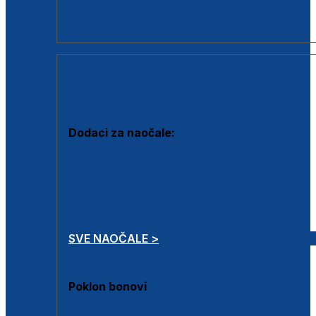
Dodaci za dioptrijske naočale
Poklon bonovi
DODACI
Dodaci za naočale:
Krpice za čišćenje
Kutijice za naočale
Sprejevi za čišćenje
Lančići za naočale
SVE NAOČALE >
Poklon bonovi
Poklon bonovi