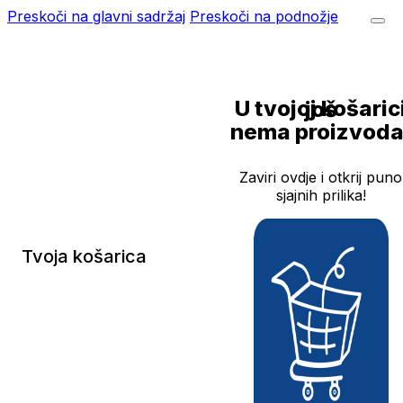
Preskoči na glavni sadržaj
Preskoči na podnožje
U tvojoj košarici još
nema proizvoda
Zaviri ovdje i otkrij puno
sjajnih prilika!
Tvoja košarica