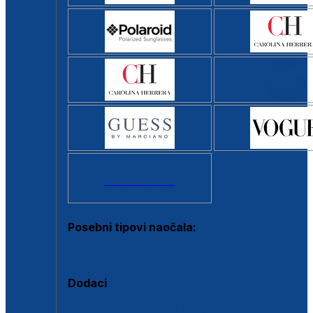
Svi brendovi >
Posebni tipovi naočala:
Okviri s clip-on dodatkom
Dodaci
Dodaci za dioptrijske naočale