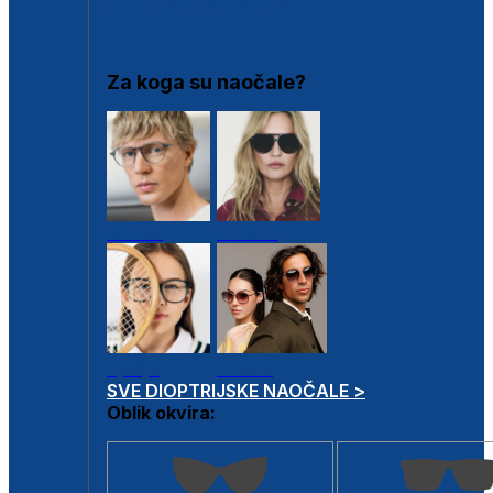
DIOPTRIJSKI OKVIRI
Za koga su naočale?
Muške
Ženske
Dječje
Unisex
SVE DIOPTRIJSKE NAOČALE >
Oblik okvira: