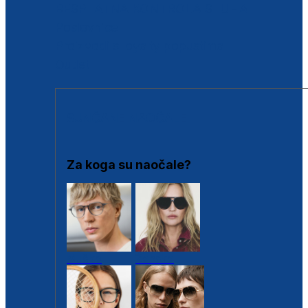
BESPLATNA KONTROLA SLUHA
Poslovnice
Proizvodi s loyalty popustima
Outlet
SUNČANE NAOČALE
Za koga su naočale?
Muške
Ženske