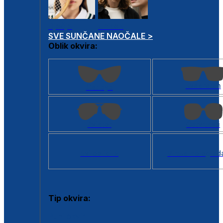
Dječje
Unisex
SVE SUNČANE NAOČALE >
Oblik okvira:
Kvadratan
Cat eye
Aviator
Četvrtasti
Svi oblici >
Virtualno ogled
Tip okvira:
Puni okvir