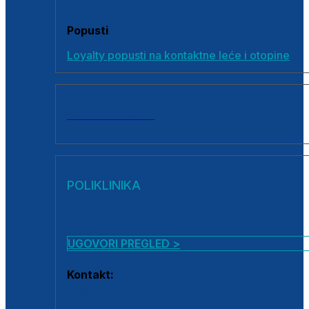
Popusti
Loyalty popusti na kontaktne leće i otopine
SVI PROIZVODI
POLIKLINIKA
UGOVORI PREGLED >
Kontakt:
0800 222 025