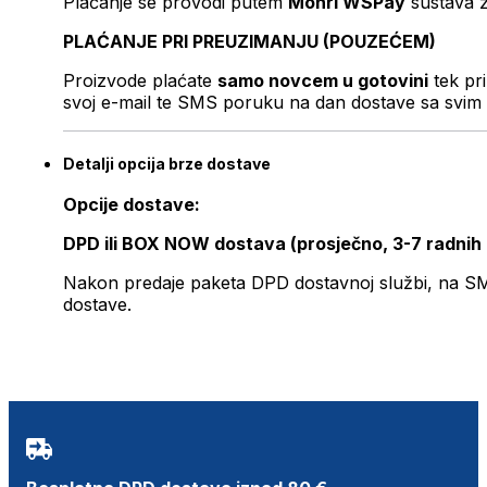
Plaćanje se provodi putem
Monri WSPay
sustava z
PLAĆANJE PRI PREUZIMANJU (POUZEĆEM)
Proizvode plaćate
samo novcem u gotovini
tek pr
svoj e-mail te SMS poruku na dan dostave sa svim 
Detalji opcija brze dostave
Opcije dostave:
DPD ili BOX NOW dostava (prosječno, 3-7 radnih
Nakon predaje paketa DPD dostavnoj službi, na SMS 
dostave.