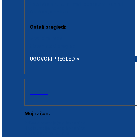
Estetska kirurgija i mali operativni zahvati
Aplikacija botoxa
Ostali pregledi:
Medicina rada
Sistematski pregled
UGOVORI PREGLED >
AKCIJE
Moj račun:
Prijava postojećeg korisnika
Registracija novog korisnika
Zaboravljena lozinka