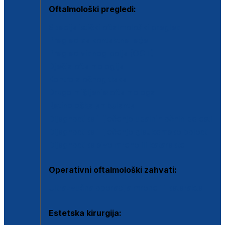
Oftalmološki pregledi:
Specijalistički oftalmološki pregled
Pregled za kontaktne leće
Pregled vidnog polja (OCT)
Dječja oftalmologija
Kontrola očnog tlaka
Drugo mišljenje oftalmologa
Retinološka ambulanta
Dijagnostika i liječenje upalnih očnih bolesti
Dijagnostika i liječenje glaukomske bolesti
Dijagnostika sive mrene ili katarakte
Operativni oftalmološki zahvati:
Ultrazvučna operacija mrene ili katarakta
Estetska kirurgija: