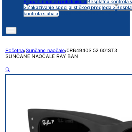
Pronađi najbližu polikliniku >
Besplatna kontrola 
>
Zakazivanje specijalističkog pregleda >
Bespla
Otvorena radna mjesta
kontrola sluha >
Početna
/
Sunčane naočale
/
0RB4840S 52 601ST3
SUNČANE NAOČALE RAY BAN
🔍