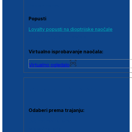
Poklon bonovi
Popusti
Loyalty popusti na dioptrijske naočale
Outlet dioptrijskih naočala
Virtualno isprobavanje naočala:
Virtualno ogledalo
KONTAKTNE LEĆE I OTOPINE
Odaberi prema trajanju:
Jednodnevne leće
Mjesečne leće