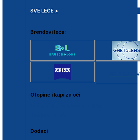
SVE LEĆE >
Brendovi leća:
SVI BRANDOV
Otopine i kapi za oči
Sve otopine za kontaktne leće
Sve kapi za oči
Dodaci