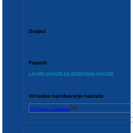
Polarizirane sunčane naočale
Fotokromatske sunčane naočale
Naočale s clip-on dodatkom
Dodaci
Dodaci za dioptrijske naočale
Poklon bonovi
Popusti
Loyalty popusti na dioptrijske naočale
Outlet dioptrijskih naočala
Virtualno isprobavanje naočala:
Virtualno ogledalo