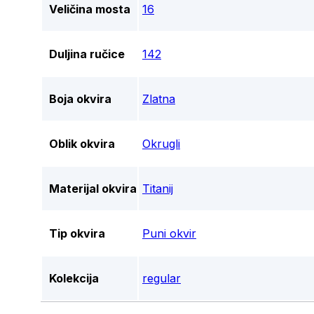
Veličina mosta
16
Duljina ručice
142
Boja okvira
Zlatna
Oblik okvira
Okrugli
Materijal okvira
Titanij
Tip okvira
Puni okvir
Kolekcija
regular