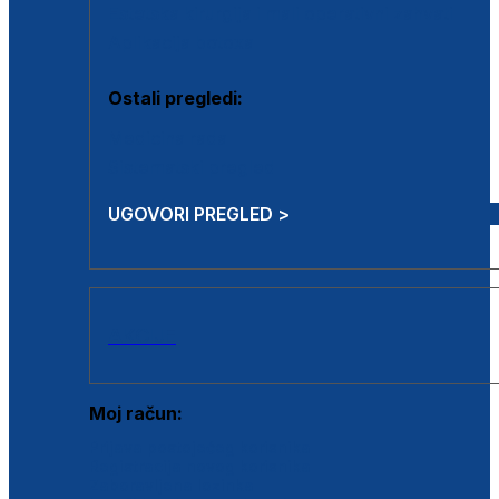
Estetska kirurgija i mali operativni zahvati
Aplikacija botoxa
Ostali pregledi:
Medicina rada
Sistematski pregled
UGOVORI PREGLED >
AKCIJE
Moj račun:
Prijava postojećeg korisnika
Registracija novog korisnika
Zaboravljena lozinka