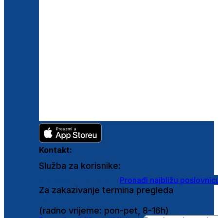
Kontakt:
Služba za korisnike:
shop@ghetaldus.hr
Pronađi najbližu poslovnic
Za zakazivanje termina pregleda
0800 222 025
(radno vrijeme: pon-pet, 8-16h)