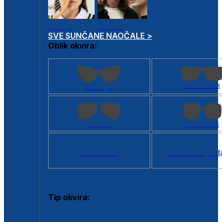
Dječje
Unisex
SVE SUNČANE NAOČALE >
Oblik okvira:
Kvadratan
Cat eye
Aviator
Četvrtasti
Svi oblici >
Virtualno ogled
Tip okvira:
Puni okvir