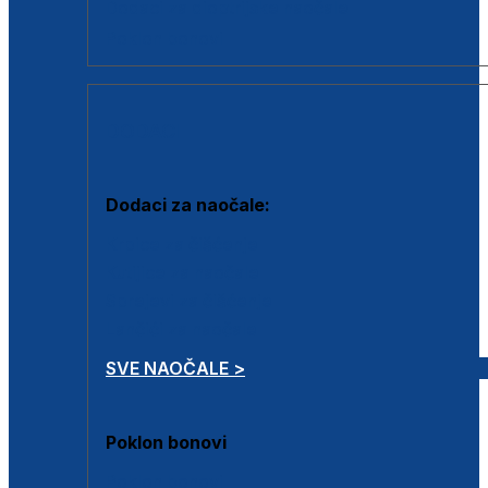
Dodaci za dioptrijske naočale
Poklon bonovi
DODACI
Dodaci za naočale:
Krpice za čišćenje
Kutijice za naočale
Sprejevi za čišćenje
Lančići za naočale
SVE NAOČALE >
Poklon bonovi
Poklon bonovi