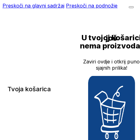
Preskoči na glavni sadržaj
Preskoči na podnožje
U tvojoj košarici još
nema proizvoda
Zaviri ovdje i otkrij puno
sjajnih prilika!
Tvoja košarica