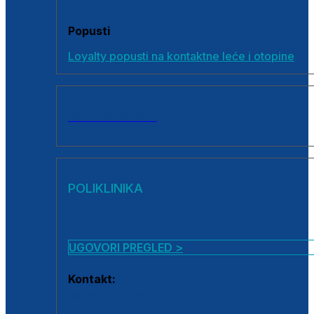
Popusti
Loyalty popusti na kontaktne leće i otopine
SVI PROIZVODI
POLIKLINIKA
UGOVORI PREGLED >
Kontakt:
0800 222 025