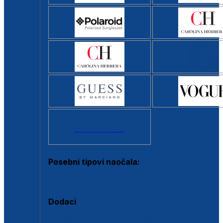
Svi brendovi >
Posebni tipovi naočala:
Okviri s clip-on dodatkom
Dodaci
Dodaci za dioptrijske naočale