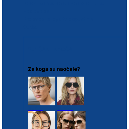
BESPLATNA KONTROLA SLUHA
Poslovnice
Proizvodi s loyalty popustima
Outlet
SUNČANE NAOČALE
Za koga su naočale?
Muške
Ženske