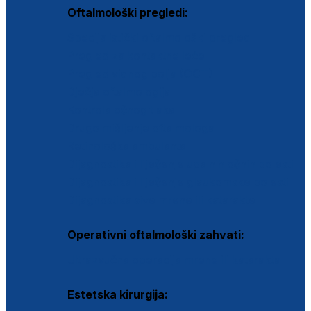
Oftalmološki pregledi:
Specijalistički oftalmološki pregled
Pregled za kontaktne leće
Pregled vidnog polja (OCT)
Dječja oftalmologija
Kontrola očnog tlaka
Drugo mišljenje oftalmologa
Retinološka ambulanta
Dijagnostika i liječenje upalnih očnih bolesti
Dijagnostika i liječenje glaukomske bolesti
Dijagnostika sive mrene ili katarakte
Operativni oftalmološki zahvati:
Ultrazvučna operacija mrene ili katarakta
Estetska kirurgija: