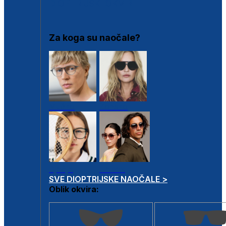
DIOPTRIJSKI OKVIRI
Za koga su naočale?
Muške
Ženske
Dječje
Unisex
SVE DIOPTRIJSKE NAOČALE >
Oblik okvira: