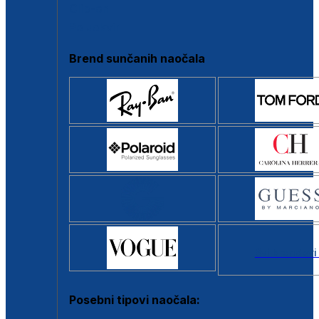
Clip-on
Poluokvir
Brend sunčanih naočala
Svi brendovi
Posebni tipovi naočala: