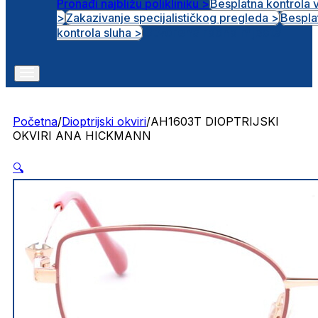
Pronađi najbližu polikliniku >
Besplatna kontrola 
>
Zakazivanje specijalističkog pregleda >
Bespla
Otvorena radna mjesta
kontrola sluha >
Početna
/
Dioptrijski okviri
/
AH1603T DIOPTRIJSKI
OKVIRI ANA HICKMANN
🔍