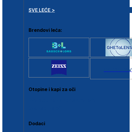
SVE LEĆE >
Brendovi leća:
SVI BRANDOV
Otopine i kapi za oči
Sve otopine za kontaktne leće
Sve kapi za oči
Dodaci