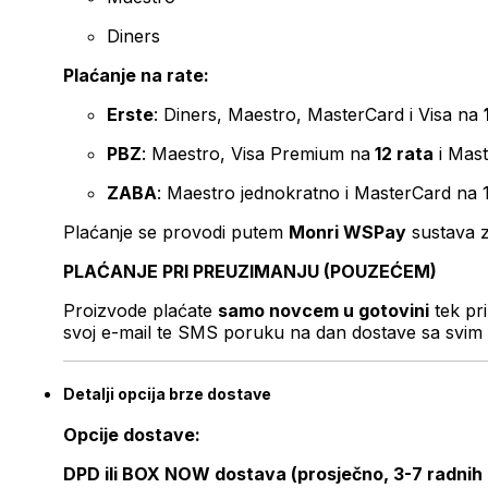
Diners
Plaćanje na rate:
Erste
: Diners, Maestro, MasterCard i Visa na
PBZ
: Maestro, Visa Premium na
12 rata
i Mas
ZABA
: Maestro jednokratno i MasterCard na 
Plaćanje se provodi putem
Monri WSPay
sustava z
PLAĆANJE PRI PREUZIMANJU (POUZEĆEM)
Proizvode plaćate
samo novcem u gotovini
tek pr
svoj e-mail te SMS poruku na dan dostave sa svim 
Detalji opcija brze dostave
Opcije dostave:
DPD ili BOX NOW dostava (prosječno, 3-7 radnih