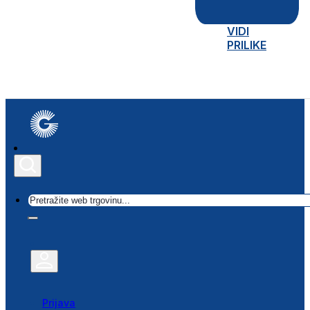
VIDI
PRILIKE
Traži
Prijava