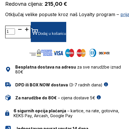
Redovna cijena:
215,00
€
Otključaj velike popuste kroz naš Loyalty program –
pri
AH1603T DIOPTRIJSKI
OKVIRI
Dodaj u košaricu
ANA
HICKMANN
količina
Besplatna dostava na adresu
za sve narudžbe iznad
80€
DPD ili BOX NOW dostava
(3-7 radnih dana)
Za narudžbe do 80€
– cijena dostave 5€
6 sigurnih opcija plaćanja
– kartice, na rate, gotovina,
KEKS Pay, Aircash, Google Pay
Jednostavan povrat unutar 14 dana