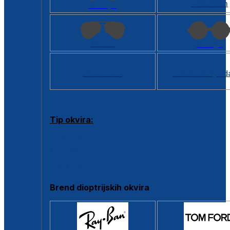
Kvadratan
Cat eye
Aviator
Okrugli
Svi oblici >
Virtualno ogled
Tip okvira:
Puni okvir
Clip-on
Poluokvir
Brend dioptrijskih okvira