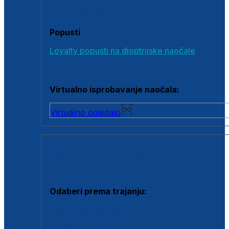
Poklon bonovi
Popusti
Loyalty popusti na dioptrijske naočale
Outlet dioptrijskih naočala
Virtualno isprobavanje naočala:
Virtualno ogledalo
KONTAKTNE LEĆE I OTOPINE
Odaberi prema trajanju:
Jednodnevne leće
Mjesečne leće