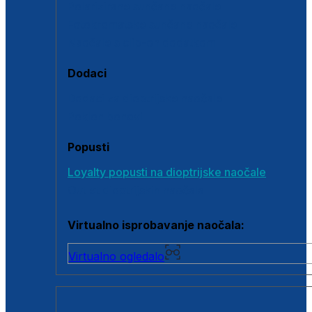
Polarizirane sunčane naočale
Fotokromatske sunčane naočale
Naočale s clip-on dodatkom
Dodaci
Dodaci za dioptrijske naočale
Poklon bonovi
Popusti
Loyalty popusti na dioptrijske naočale
Outlet dioptrijskih naočala
Virtualno isprobavanje naočala:
Virtualno ogledalo