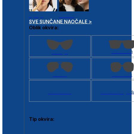
Dječje
Unisex
SVE SUNČANE NAOČALE >
Oblik okvira:
Kvadratan
Cat eye
Aviator
Četvrtasti
Svi oblici >
Virtualno ogled
Tip okvira:
Puni okvir