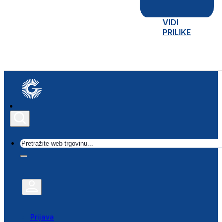
VIDI
PRILIKE
Traži
Prijava