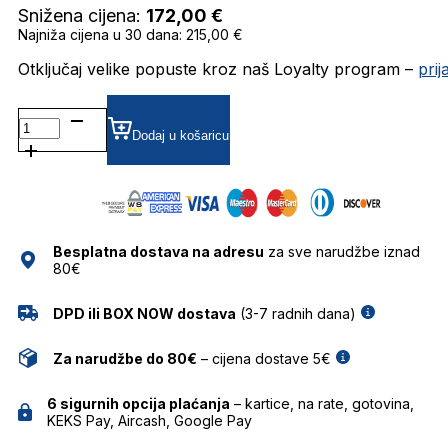
Snižena cijena:
172,00
€
Najniža cijena u 30 dana: 215,00 €
Otključaj velike popuste kroz naš Loyalty program –
pri
AH3322
GRADIJENT SUNČANE
Dodaj u košaricu
NAOČALE
ANA
HICKMANN
količina
Besplatna dostava na adresu
za sve narudžbe iznad
80€
DPD ili BOX NOW dostava
(3-7 radnih dana)
Za narudžbe do 80€
– cijena dostave 5€
6 sigurnih opcija plaćanja
– kartice, na rate, gotovina,
KEKS Pay, Aircash, Google Pay