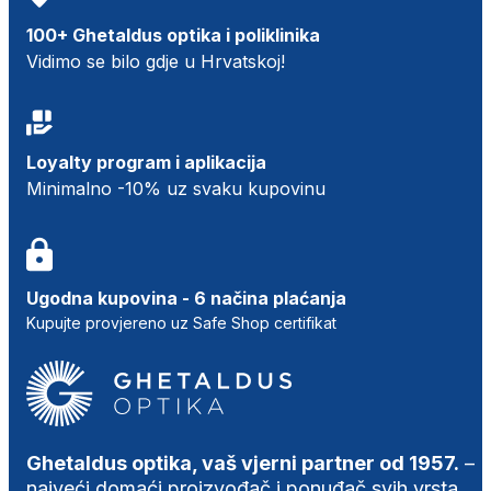
100+ Ghetaldus optika i poliklinika
Vidimo se bilo gdje u Hrvatskoj!
Loyalty program i aplikacija
Minimalno -10% uz svaku kupovinu
Ugodna kupovina - 6 načina plaćanja
Kupujte provjereno uz Safe Shop certifikat
Ghetaldus optika, vaš vjerni partner od 1957.
–
najveći domaći proizvođač i ponuđač svih vrsta