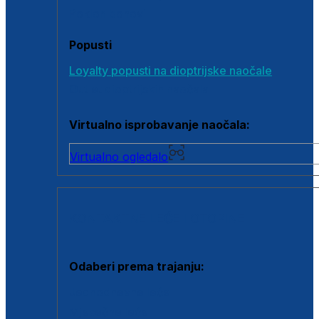
Poklon bonovi
Popusti
Loyalty popusti na dioptrijske naočale
Outlet dioptrijskih naočala
Virtualno isprobavanje naočala:
Virtualno ogledalo
KONTAKTNE LEĆE I OTOPINE
Odaberi prema trajanju:
Jednodnevne leće
Mjesečne leće