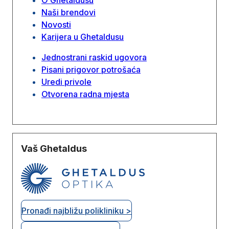
Naši brendovi
Novosti
Karijera u Ghetaldusu
Jednostrani raskid ugovora
Pisani prigovor potrošaća
Uredi privole
Otvorena radna mjesta
Vaš Ghetaldus
Pronađi najbližu polikliniku >