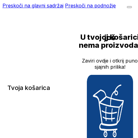
Preskoči na glavni sadržaj
Preskoči na podnožje
U tvojoj košarici još
nema proizvoda
Zaviri ovdje i otkrij puno
sjajnih prilika!
Tvoja košarica