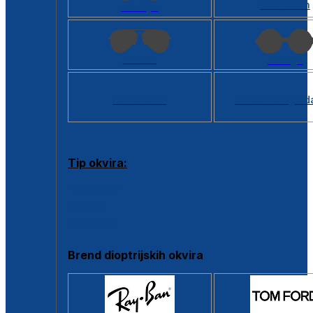
Kvadratan
Cat eye
Aviator
Okrugli
Svi oblici >
Virtualno ogled
Tip okvira:
Puni okvir
Clip-on
Poluokvir
Brend dioptrijskih okvira