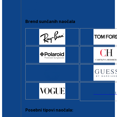
Clip-on
Poluokvir
Brend sunčanih naočala
Svi brendovi
Posebni tipovi naočala: