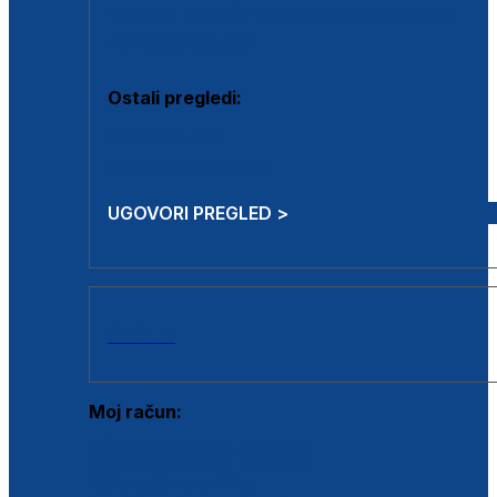
Estetska kirurgija i mali operativni zahvati
Aplikacija botoxa
Ostali pregledi:
Medicina rada
Sistematski pregled
UGOVORI PREGLED >
AKCIJE
Moj račun:
Prijava postojećeg korisnika
Registracija novog korisnika
Zaboravljena lozinka