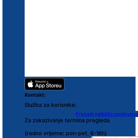
Kontakt:
Služba za korisnike:
shop@ghetaldus.hr
Pronađi najbližu poslovnic
Za zakazivanje termina pregleda
0800 222 025
(radno vrijeme: pon-pet, 8-16h)