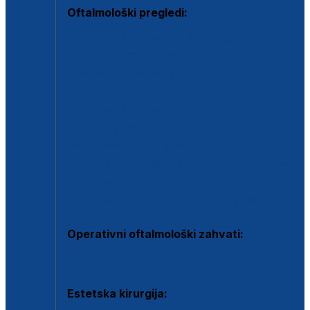
Oftalmološki pregledi:
Specijalistički oftalmološki pregled
Pregled za kontaktne leće
Pregled vidnog polja (OCT)
Dječja oftalmologija
Kontrola očnog tlaka
Drugo mišljenje oftalmologa
Retinološka ambulanta
Dijagnostika i liječenje upalnih očnih bolesti
Dijagnostika i liječenje glaukomske bolesti
Dijagnostika sive mrene ili katarakte
Operativni oftalmološki zahvati:
Ultrazvučna operacija mrene ili katarakta
Estetska kirurgija: