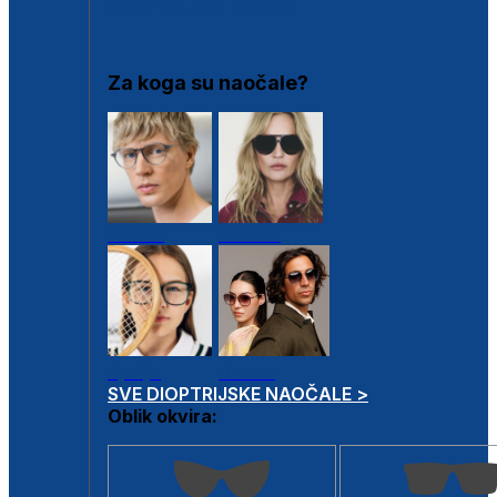
DIOPTRIJSKI OKVIRI
Za koga su naočale?
Muške
Ženske
Dječje
Unisex
SVE DIOPTRIJSKE NAOČALE >
Oblik okvira: