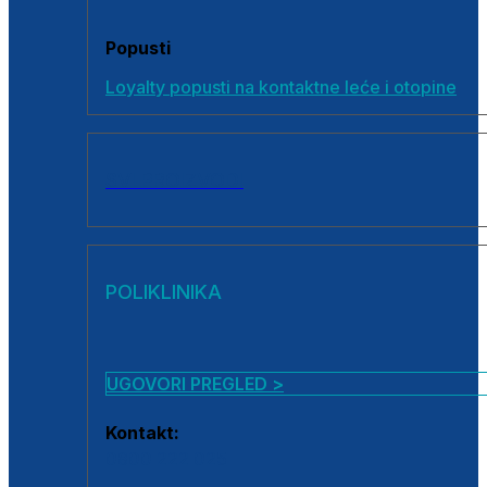
Popusti
Loyalty popusti na kontaktne leće i otopine
SVI PROIZVODI
POLIKLINIKA
UGOVORI PREGLED >
Kontakt:
0800 222 025