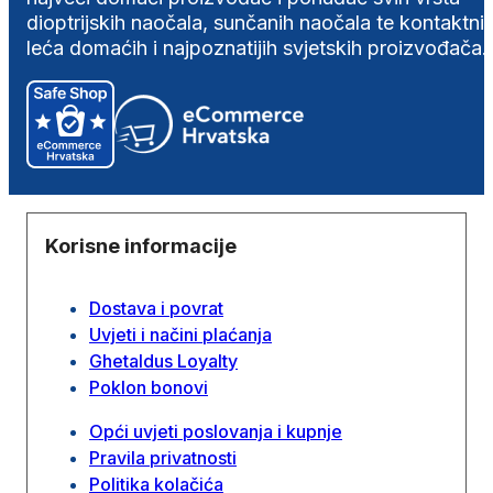
dioptrijskih naočala, sunčanih naočala te kontaktni
leća domaćih i najpoznatijih svjetskih proizvođača.
Korisne informacije
Dostava i povrat
Uvjeti i načini plaćanja
Ghetaldus Loyalty
Poklon bonovi
Opći uvjeti poslovanja i kupnje
Pravila privatnosti
Politika kolačića