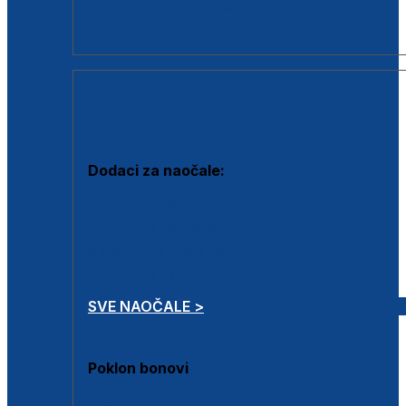
Dodaci za dioptrijske naočale
Poklon bonovi
DODACI
Dodaci za naočale:
Krpice za čišćenje
Kutijice za naočale
Sprejevi za čišćenje
Lančići za naočale
SVE NAOČALE >
Poklon bonovi
Poklon bonovi