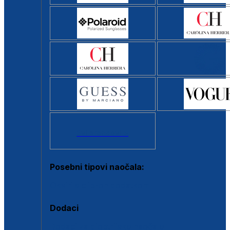
Svi brendovi >
Posebni tipovi naočala:
Okviri s clip-on dodatkom
Dodaci
Dodaci za dioptrijske naočale