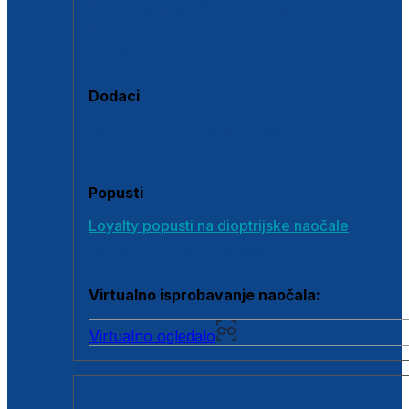
Polarizirane sunčane naočale
Fotokromatske sunčane naočale
Naočale s clip-on dodatkom
Dodaci
Dodaci za dioptrijske naočale
Poklon bonovi
Popusti
Loyalty popusti na dioptrijske naočale
Outlet dioptrijskih naočala
Virtualno isprobavanje naočala:
Virtualno ogledalo