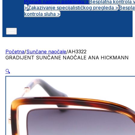
Pronađi najbližu polikliniku >
Besplatna kontrola 
>
Zakazivanje specijalističkog pregleda >
Bespla
Otvorena radna mjesta
kontrola sluha >
Početna
/
Sunčane naočale
/
AH3322
GRADIJENT SUNČANE NAOČALE ANA HICKMANN
🔍