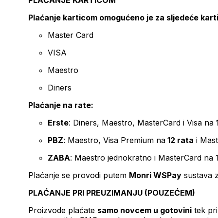
PLAĆANJE KARTICOM
Plaćanje karticom omogućeno je za sljedeće kart
Master Card
VISA
Maestro
Diners
Plaćanje na rate:
Erste
: Diners, Maestro, MasterCard i Visa na
PBZ
: Maestro, Visa Premium na
12 rata
i Mas
ZABA
: Maestro jednokratno i MasterCard na 
Plaćanje se provodi putem
Monri WSPay
sustava z
PLAĆANJE PRI PREUZIMANJU (POUZEĆEM)
Proizvode plaćate
samo novcem u gotovini
tek pr