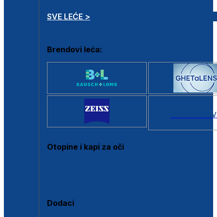
SVE LEĆE >
Brendovi leća:
SVI BRANDOV
Otopine i kapi za oči
Sve otopine za kontaktne leće
Sve kapi za oči
Dodaci