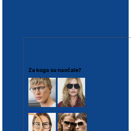
BESPLATNA KONTROLA SLUHA
Poslovnice
Proizvodi s loyalty popustima
Outlet
SUNČANE NAOČALE
Za koga su naočale?
Muške
Ženske