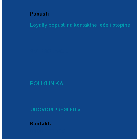
Popusti
Loyalty popusti na kontaktne leće i otopine
SVI PROIZVODI
POLIKLINIKA
UGOVORI PREGLED >
Kontakt:
0800 222 025