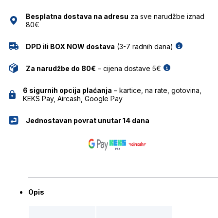
HICKMANN
Besplatna dostava na adresu
za sve narudžbe iznad
količina
80€
DPD ili BOX NOW dostava
(3-7 radnih dana)
Za narudžbe do 80€
– cijena dostave 5€
6 sigurnih opcija plaćanja
– kartice, na rate, gotovina,
KEKS Pay, Aircash, Google Pay
Jednostavan povrat unutar 14 dana
Opis