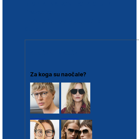
BESPLATNA KONTROLA SLUHA
Poslovnice
Proizvodi s loyalty popustima
Outlet
SUNČANE NAOČALE
Za koga su naočale?
Muške
Ženske