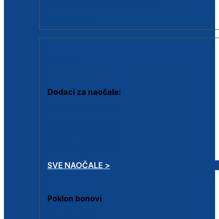
Dodaci za dioptrijske naočale
Poklon bonovi
DODACI
Dodaci za naočale:
Krpice za čišćenje
Kutijice za naočale
Sprejevi za čišćenje
Lančići za naočale
SVE NAOČALE >
Poklon bonovi
Poklon bonovi