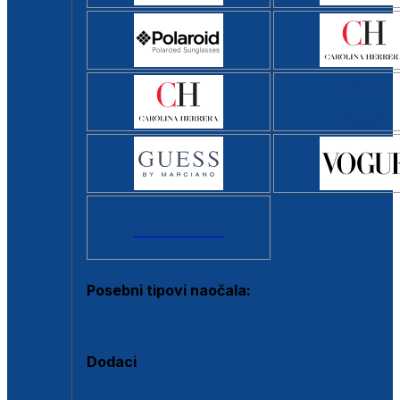
Svi brendovi >
Posebni tipovi naočala:
Okviri s clip-on dodatkom
Dodaci
Dodaci za dioptrijske naočale