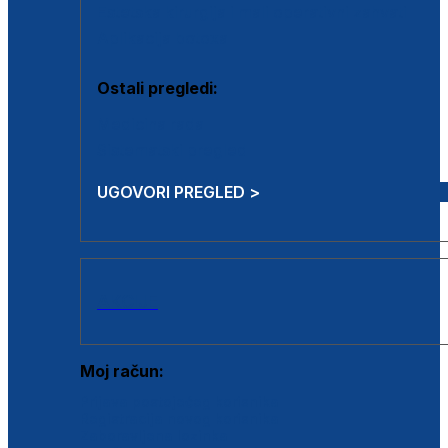
Estetska kirurgija i mali operativni zahvati
Aplikacija botoxa
Ostali pregledi:
Medicina rada
Sistematski pregled
UGOVORI PREGLED >
AKCIJE
Moj račun:
Prijava postojećeg korisnika
Registracija novog korisnika
Zaboravljena lozinka