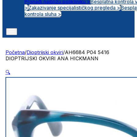
Pronađi najbližu polikliniku >
Besplatna kontrola 
>
Zakazivanje specijalističkog pregleda >
Bespla
Otvorena radna mjesta
kontrola sluha >
Početna
/
Dioptrijski okviri
/
AH6684 P04 5416
DIOPTRIJSKI OKVIRI ANA HICKMANN
🔍