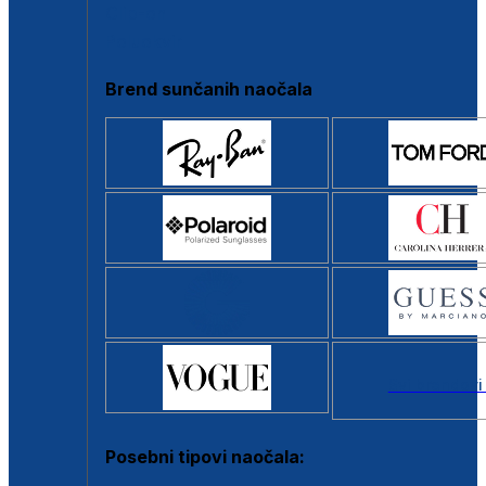
Clip-on
Poluokvir
Brend sunčanih naočala
Svi brendovi
Posebni tipovi naočala: