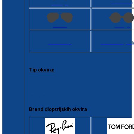
Kvadratan
Cat eye
Aviator
Okrugli
Svi oblici >
Virtualno ogled
Tip okvira:
Puni okvir
Clip-on
Poluokvir
Brend dioptrijskih okvira