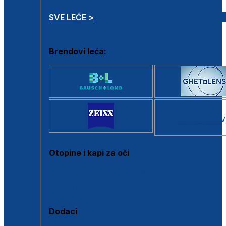
SVE LEĆE >
Brendovi leća:
SVI BRANDOV
Otopine i kapi za oči
Sve otopine za kontaktne leće
Sve kapi za oči
Dodaci