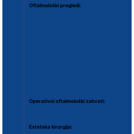
Oftalmološki pregledi:
Specijalistički oftalmološki pregled
Pregled za kontaktne leće
Pregled vidnog polja (OCT)
Dječja oftalmologija
Kontrola očnog tlaka
Drugo mišljenje oftalmologa
Retinološka ambulanta
Dijagnostika i liječenje upalnih očnih bolesti
Dijagnostika i liječenje glaukomske bolesti
Dijagnostika sive mrene ili katarakte
Operativni oftalmološki zahvati:
Ultrazvučna operacija mrene ili katarakta
Estetska kirurgija: