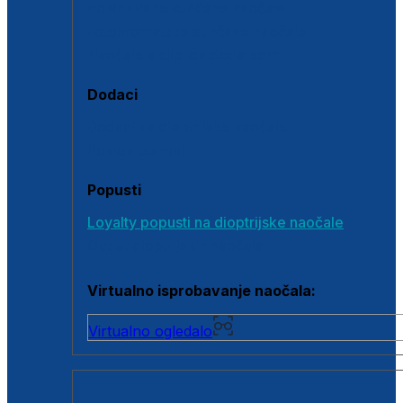
Polarizirane sunčane naočale
Fotokromatske sunčane naočale
Naočale s clip-on dodatkom
Dodaci
Dodaci za dioptrijske naočale
Poklon bonovi
Popusti
Loyalty popusti na dioptrijske naočale
Outlet dioptrijskih naočala
Virtualno isprobavanje naočala:
Virtualno ogledalo