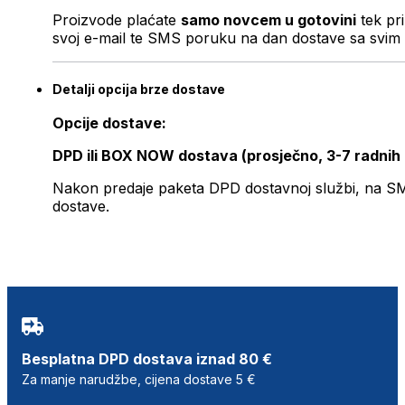
Proizvode plaćate
samo novcem u gotovini
tek pr
svoj e-mail te SMS poruku na dan dostave sa svim 
Detalji opcija brze dostave
Opcije dostave:
DPD ili BOX NOW dostava (prosječno, 3-7 radnih
Nakon predaje paketa DPD dostavnoj službi, na SMS 
dostave.
Besplatna DPD dostava iznad 80 €
Za manje narudžbe, cijena dostave 5 €