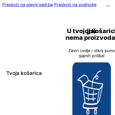
Preskoči na glavni sadržaj
Preskoči na podnožje
U tvojoj košarici još
nema proizvoda
Zaviri ovdje i otkrij puno
sjajnih prilika!
Tvoja košarica