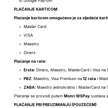
Google Pay-om
PLAĆANJE KARTICOM
Plaćanje karticom omogućeno je za sljedeće kart
Master Card
VISA
Maestro
Diners
Plaćanje na rate:
Erste
: Diners, Maestro, MasterCard i Visa na
PBZ
: Maestro, Visa Premium na
12 rata
i Mas
ZABA
: Maestro jednokratno i MasterCard na 
Plaćanje se provodi putem
Monri WSPay
sustava z
PLAĆANJE PRI PREUZIMANJU (POUZEĆEM)