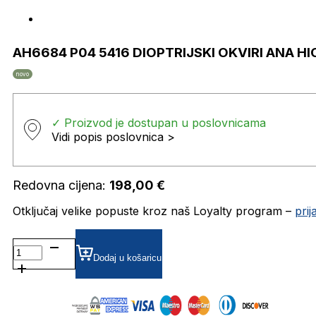
AH6684 P04 5416 DIOPTRIJSKI OKVIRI ANA 
novo
✓ Proizvod je dostupan u poslovnicama
Vidi popis poslovnica >
Redovna cijena:
198,00
€
Otključaj velike popuste kroz naš Loyalty program –
pri
AH6684
P04
Dodaj u košaricu
5416
DIOPTRIJSKI
OKVIRI
ANA