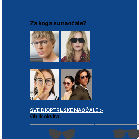
DIOPTRIJSKI OKVIRI
Za koga su naočale?
Muške
Ženske
Dječje
Unisex
SVE DIOPTRIJSKE NAOČALE >
Oblik okvira: