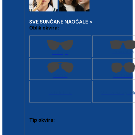
Dječje
Unisex
SVE SUNČANE NAOČALE >
Oblik okvira:
Kvadratan
Cat eye
Aviator
Četvrtasti
Svi oblici >
Virtualno ogled
Tip okvira:
Puni okvir