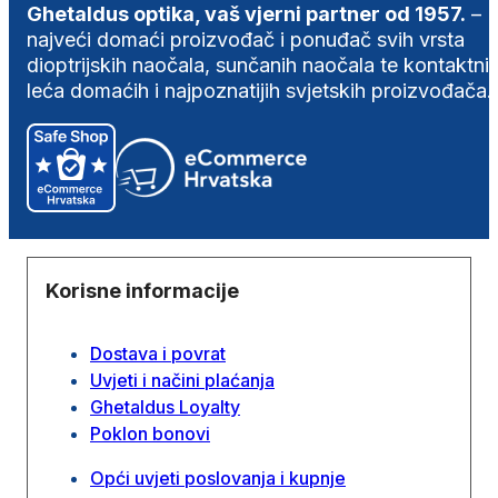
Ghetaldus optika, vaš vjerni partner od 1957.
–
najveći domaći proizvođač i ponuđač svih vrsta
dioptrijskih naočala, sunčanih naočala te kontaktni
leća domaćih i najpoznatijih svjetskih proizvođača.
Korisne informacije
Dostava i povrat
Uvjeti i načini plaćanja
Ghetaldus Loyalty
Poklon bonovi
Opći uvjeti poslovanja i kupnje