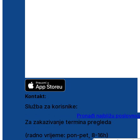
Kontakt:
Služba za korisnike:
shop@ghetaldus.hr
Pronađi najbližu poslovnic
Za zakazivanje termina pregleda
0800 222 025
(radno vrijeme: pon-pet, 8-16h)