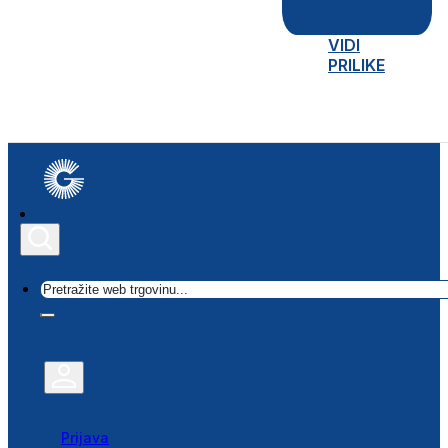
VIDI
PRILIKE
Traži
Prijava