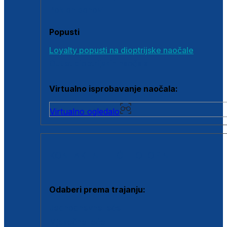
Poklon bonovi
Popusti
Loyalty popusti na dioptrijske naočale
Outlet dioptrijskih naočala
Virtualno isprobavanje naočala:
Virtualno ogledalo
KONTAKTNE LEĆE I OTOPINE
Odaberi prema trajanju:
Jednodnevne leće
Mjesečne leće